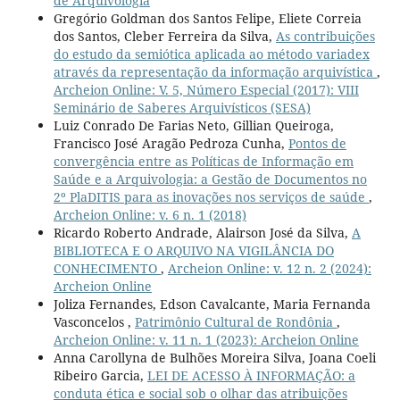
de Arquivologia
Gregório Goldman dos Santos Felipe, Eliete Correia
dos Santos, Cleber Ferreira da Silva,
As contribuições
do estudo da semiótica aplicada ao método variadex
através da representação da informação arquivística
,
Archeion Online: V. 5, Número Especial (2017): VIII
Seminário de Saberes Arquivísticos (SESA)
Luiz Conrado De Farias Neto, Gillian Queiroga,
Francisco José Aragão Pedroza Cunha,
Pontos de
convergência entre as Políticas de Informação em
Saúde e a Arquivologia: a Gestão de Documentos no
2º PlaDITIS para as inovações nos serviços de saúde
,
Archeion Online: v. 6 n. 1 (2018)
Ricardo Roberto Andrade, Alairson José da Silva,
A
BIBLIOTECA E O ARQUIVO NA VIGILÂNCIA DO
CONHECIMENTO
,
Archeion Online: v. 12 n. 2 (2024):
Archeion Online
Joliza Fernandes, Edson Cavalcante, Maria Fernanda
Vasconcelos ,
Patrimônio Cultural de Rondônia
,
Archeion Online: v. 11 n. 1 (2023): Archeion Online
Anna Carollyna de Bulhões Moreira Silva, Joana Coeli
Ribeiro Garcia,
LEI DE ACESSO À INFORMAÇÃO: a
conduta ética e social sob o olhar das atribuições