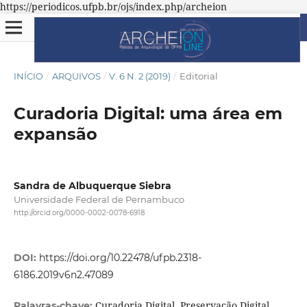
https://periodicos.ufpb.br/ojs/index.php/archeion
INÍCIO
/
ARQUIVOS
/
V. 6 N. 2 (2019)
/
Editorial
Curadoria Digital: uma área em
expansão
Sandra de Albuquerque Siebra
Universidade Federal de Pernambuco
http://orcid.org/0000-0002-0078-6918
DOI:
https://doi.org/10.22478/ufpb.2318-
6186.2019v6n2.47089
Curadoria Digital. Preservação Digital.
Palavras-chave: