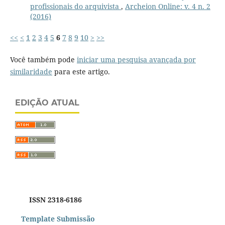
profissionais do arquivista
,
Archeion Online: v. 4 n. 2
(2016)
<<
<
1
2
3
4
5
6
7
8
9
10
>
>>
Você também pode
iniciar uma pesquisa avançada por
similaridade
para este artigo.
EDIÇÃO ATUAL
ISSN 2318-6186
Template Submissão