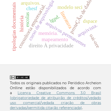
proteÇÃo de dados
curso de arquivologia
arquivos.
tipologias documentais
consultoria empresarial.
modelo seci
chesf
literatura
escolas
lgpd.
história
dspace
arquivos permanentes
arquivista.
memória.
oai-ore
mapeamento
direito À privacidade
Todos os originais publicados no Periódico Archeion
Onlline estão disponibilizados de acordo com
a
Licença Creative Commons 3.0 Brasil
(obrigatoriedade de atribuição de créditos/vedado
uso comercial/vedada criação de obras
derivadas/permitida citação referenciada)
.