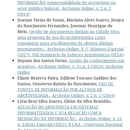
INFORMAÇÃO: empregabilidade de arquivistas no
setor público federal
,
Archeion Online: v. 2 n. 2
(2014)
Joseane Farias de Souza, Mariana Alves Soares, Jéssica
do Nascimento Fernandes, Josemar Henrique de
Melo,
Gestão de documentos digitais na Cidade Viva:
uma proposta de uso do archivematica como
repositório para recolhimento de objetos digitais
permanentes
,
Archeion Online: V. 5, Número Especial
(2017): VIII Seminário de Saberes Arquivísticos (SESA)
Dayane dos Santos Farias,
Gestão do conhecimento em
arquivos
,
Archeion Online: v. 11 n. 1 (2023): Archeion
Online
Eliane Bezerra Paiva, Edilene Toscano Galdino dos
Santos, Genoveva Batista do Nascimento,
USO DE
FONTES DE INFORMAÇÃO POR ALUNOS DE
ARQUIVOLOGIA
,
Archeion Online: v. 2 n. 2 (2014)
Lívia Braz Silva Soares, Gleise da Silva Brandão,
ATUAÇÃO DO ARQUIVISTA EM SISTEMAS
INFORMATIZADOS E SUA RELAÇÃO COM A
MEDIAÇÃO DA INFORMAÇÃO
,
Archeion Online: v. 13
n. Edição Especial (2025): X CNA - Congresso Nacional