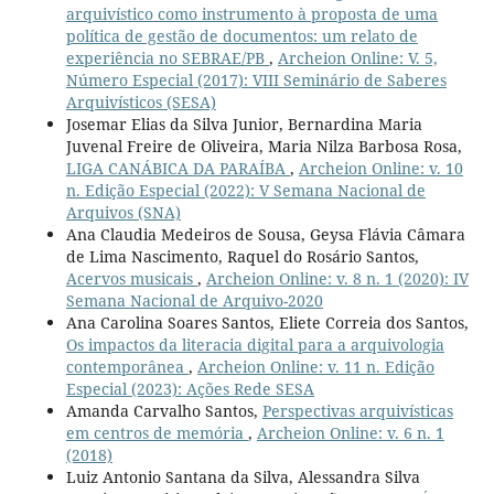
arquivístico como instrumento à proposta de uma
política de gestão de documentos: um relato de
experiência no SEBRAE/PB
,
Archeion Online: V. 5,
Número Especial (2017): VIII Seminário de Saberes
Arquivísticos (SESA)
Josemar Elias da Silva Junior, Bernardina Maria
Juvenal Freire de Oliveira, Maria Nilza Barbosa Rosa,
LIGA CANÁBICA DA PARAÍBA
,
Archeion Online: v. 10
n. Edição Especial (2022): V Semana Nacional de
Arquivos (SNA)
Ana Claudia Medeiros de Sousa, Geysa Flávia Câmara
de Lima Nascimento, Raquel do Rosário Santos,
Acervos musicais
,
Archeion Online: v. 8 n. 1 (2020): IV
Semana Nacional de Arquivo-2020
Ana Carolina Soares Santos, Eliete Correia dos Santos,
Os impactos da literacia digital para a arquivologia
contemporânea
,
Archeion Online: v. 11 n. Edição
Especial (2023): Ações Rede SESA
Amanda Carvalho Santos,
Perspectivas arquivísticas
em centros de memória
,
Archeion Online: v. 6 n. 1
(2018)
Luiz Antonio Santana da Silva, Alessandra Silva