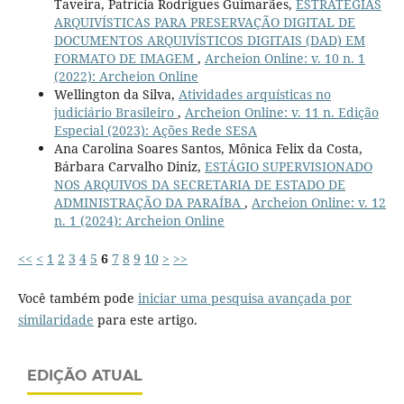
Taveira, Patrícia Rodrigues Guimarães,
ESTRATÉGIAS
ARQUIVÍSTICAS PARA PRESERVAÇÃO DIGITAL DE
DOCUMENTOS ARQUIVÍSTICOS DIGITAIS (DAD) EM
FORMATO DE IMAGEM
,
Archeion Online: v. 10 n. 1
(2022): Archeion Online
Wellington da Silva,
Atividades arquísticas no
judiciário Brasileiro
,
Archeion Online: v. 11 n. Edição
Especial (2023): Ações Rede SESA
Ana Carolina Soares Santos, Mônica Felix da Costa,
Bárbara Carvalho Diniz,
ESTÁGIO SUPERVISIONADO
NOS ARQUIVOS DA SECRETARIA DE ESTADO DE
ADMINISTRAÇÃO DA PARAÍBA
,
Archeion Online: v. 12
n. 1 (2024): Archeion Online
<<
<
1
2
3
4
5
6
7
8
9
10
>
>>
Você também pode
iniciar uma pesquisa avançada por
similaridade
para este artigo.
EDIÇÃO ATUAL