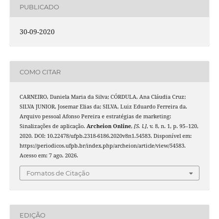
PUBLICADO
30-09-2020
COMO CITAR
CARNEIRO, Daniela Maria da Silva; CÓRDULA, Ana Cláudia Cruz;
SILVA JUNIOR, Josemar Elias da; SILVA, Luiz Eduardo Ferreira da.
Arquivo pessoal Afonso Pereira e estratégias de marketing:
Sinalizações de aplicação.
Archeion Online
,
[S. l.]
, v. 8, n. 1, p. 95–120,
2020. DOI: 10.22478/ufpb.2318-6186.2020v8n1.54583. Disponível em:
https://periodicos.ufpb.br/index.php/archeion/article/view/54583.
Acesso em: 7 ago. 2026.
Fomatos de Citação
EDIÇÃO