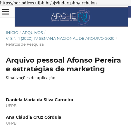
https://periodicos.ufpb.br/ojs/index.php/archeion
INÍCIO
/
ARQUIVOS
/
V. 8 N. 1 (2020): IV SEMANA NACIONAL DE ARQUIVO-2020
/
Relatos de Pesquisa
Arquivo pessoal Afonso Pereira
e estratégias de marketing
Sinalizações de aplicação
Daniela Maria da Silva Carneiro
UFPB
Ana Cláudia Cruz Córdula
UFPB