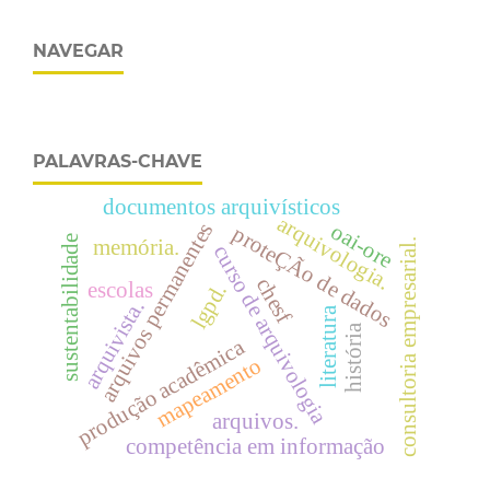
NAVEGAR
PALAVRAS-CHAVE
documentos arquivísticos
arquivologia.
arquivos permanentes
oai-ore
proteÇÃo de dados
sustentabilidade
memória.
consultoria empresarial.
curso de arquivologia
chesf
escolas
lgpd.
arquivista.
literatura
história
produção acadêmica
mapeamento
arquivos.
competência em informação