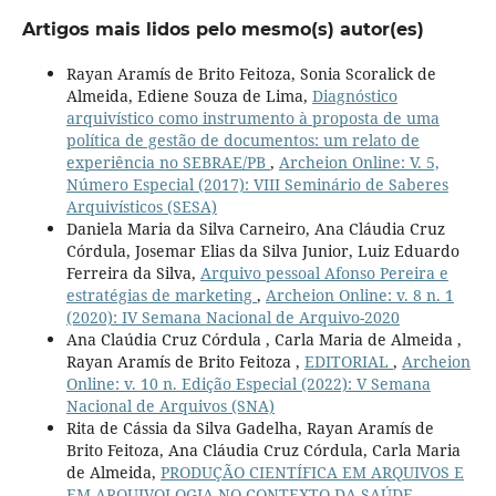
Artigos mais lidos pelo mesmo(s) autor(es)
Rayan Aramís de Brito Feitoza, Sonia Scoralick de
Almeida, Ediene Souza de Lima,
Diagnóstico
arquivístico como instrumento à proposta de uma
política de gestão de documentos: um relato de
experiência no SEBRAE/PB
,
Archeion Online: V. 5,
Número Especial (2017): VIII Seminário de Saberes
Arquivísticos (SESA)
Daniela Maria da Silva Carneiro, Ana Cláudia Cruz
Córdula, Josemar Elias da Silva Junior, Luiz Eduardo
Ferreira da Silva,
Arquivo pessoal Afonso Pereira e
estratégias de marketing
,
Archeion Online: v. 8 n. 1
(2020): IV Semana Nacional de Arquivo-2020
Ana Claúdia Cruz Córdula , Carla Maria de Almeida ,
Rayan Aramís de Brito Feitoza ,
EDITORIAL
,
Archeion
Online: v. 10 n. Edição Especial (2022): V Semana
Nacional de Arquivos (SNA)
Rita de Cássia da Silva Gadelha, Rayan Aramís de
Brito Feitoza, Ana Cláudia Cruz Córdula, Carla Maria
de Almeida,
PRODUÇÃO CIENTÍFICA EM ARQUIVOS E
EM ARQUIVOLOGIA NO CONTEXTO DA SAÚDE
,