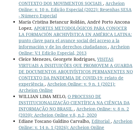
CONTEXTO DOS MOVIMENTOS SOCIAIS
,
Archeion
Online: v. 10 n. Edição Especial (2022): Resenhas SESA
- Número Especial
María Cristina Betancur Roldán, André Porto Ancona
Lopez,
APORTES METODOLÓGICOS PARA CONOCER
LA FORMACIÓN ARCHIVÍSTICA EN AMÉRICA LATINA:
punto clave para el avance social del acceso a la
información y de los derechos ciudadanos
,
Archeion
Online: V.1 Edição Especial, 2013
Cleice Menezes, Georgete Rodrigues,
VISITAS
VIRTUAIS A INSITUIÇÕES QUE PROMOVEM A GUARDA
DE DOCUMENTOS ARQUIVÍSTICOS PERMANENTES NO
CONTEXTO DA PANDEMIA DE COVID-19: relato de
experiência
,
Archeion Online: v. 9 n. 1 (2021):
Archeion Online
WILLIAN LIMA MELO,
O PROCESSO DE
INSTITUCIONALIZAÇÃO CIENTÍFICA NA CIÊNCIA DA
INFORMAÇÃO NO BRASIL
,
Archeion Online: v. 8 n. 2
(2020): Archeion Online v.8, n.2, 2020
Ediane Toscano Galdino Carvalho,
Editorial
,
Archeion
Online: v. 14 n. 1 (2026): Archeion Online