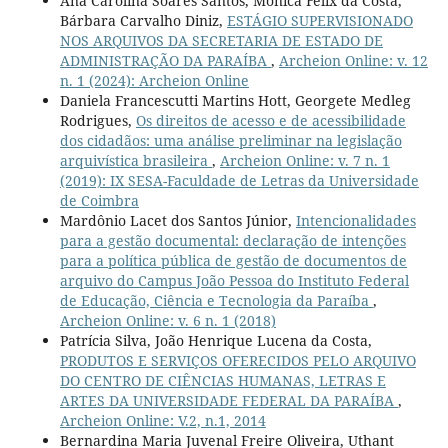
Ana Carolina Soares Santos, Mônica Felix da Costa,
Bárbara Carvalho Diniz,
ESTÁGIO SUPERVISIONADO
NOS ARQUIVOS DA SECRETARIA DE ESTADO DE
ADMINISTRAÇÃO DA PARAÍBA
,
Archeion Online: v. 12
n. 1 (2024): Archeion Online
Daniela Francescutti Martins Hott, Georgete Medleg
Rodrigues,
Os direitos de acesso e de acessibilidade
dos cidadãos: uma análise preliminar na legislação
arquivística brasileira
,
Archeion Online: v. 7 n. 1
(2019): IX SESA-Faculdade de Letras da Universidade
de Coimbra
Mardônio Lacet dos Santos Júnior,
Intencionalidades
para a gestão documental: declaração de intenções
para a política pública de gestão de documentos de
arquivo do Campus João Pessoa do Instituto Federal
de Educação, Ciência e Tecnologia da Paraíba
,
Archeion Online: v. 6 n. 1 (2018)
Patrícia Silva, João Henrique Lucena da Costa,
PRODUTOS E SERVIÇOS OFERECIDOS PELO ARQUIVO
DO CENTRO DE CIÊNCIAS HUMANAS, LETRAS E
ARTES DA UNIVERSIDADE FEDERAL DA PARAÍBA
,
Archeion Online: V.2, n.1, 2014
Bernardina Maria Juvenal Freire Oliveira, Uthant