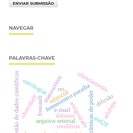
ENVIAR SUBMISSÃO
NAVEGAR
PALAVRAS-CHAVE
silenciamento
gestão de dados científicos
manuscritos
ontologias
hemocentro paraíba
res
editorial
dinâmicas de poder
difusão
identidade
foucault
adufepe
antiguidade
e-mail
datasus
esd28
arquivo setorial
rondônia