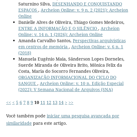
Saturnino Silva,
DESENHANDO E CONQUISTANDO
ESPAÇOS
,
Archeion Online: v. 9 n. 2 (2021): Archeion
Online
Danielle Alves de Oliveira, Thiago Gomes Medeiros,
ENTRE A INFORMAÇÃO E O SILÊNCIO
,
Archeion
Online: v. 14 n. 1 (2026): Archeion Online
Amanda Carvalho Santos,
Perspectivas arquivísticas
em centros de memória
,
Archeion Online: v. 6 n. 1
(2018)
Manuela Eugênio Maia, Sânderson Lopes Dorneles,
Suerde Miranda de Oliveira Brito, Mônica Felix da
Costa, Maria do Socorro Fernandes Oliveira,
ORGANIZAÇÃO INFORMACIONAL DO CICLO DO
SANGUE
,
Archeion Online: v. 10 n. Edição Especial
(2022): V Semana Nacional de Arquivos (SNA)
<<
<
5
6
7
8
9
10
11
12
13
14
>
>>
Você também pode
iniciar uma pesquisa avançada por
similaridade
para este artigo.