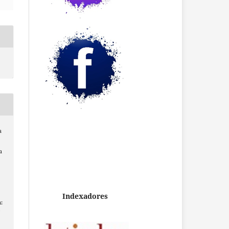
a
a
Indexadores
:
/