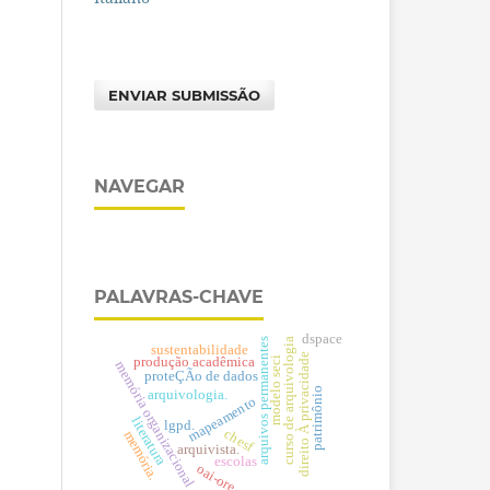
ENVIAR SUBMISSÃO
NAVEGAR
PALAVRAS-CHAVE
dspace
arquivos permanentes
curso de arquivologia
sustentabilidade
direito À privacidade
produção acadêmica
modelo seci
memória organizacional
proteÇÃo de dados
patrimônio
arquivologia.
mapeamento
literatura
lgpd.
chesf
memória.
arquivista.
escolas
oai-ore