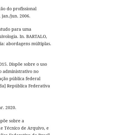
ão do profissional
, jan./jun. 2006.
estudo para uma
uivologia. In. BARTALO,
ia: abordagens múltiplas.
015. Dispõe sobre o uso
o administrativo no
ação pública federal
[da] República Federativa
r. 2020.
spõe sobre a
de Técnico de Arquivo, e