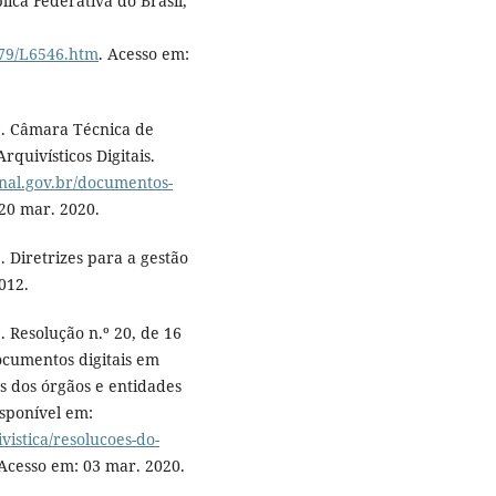
lica Federativa do Brasil,
1979/L6546.htm
. Acesso em:
 Câmara Técnica de
quivísticos Digitais.
onal.gov.br/documentos-
 20 mar. 2020.
retrizes para a gestão
012.
esolução n.º 20, de 16
ocumentos digitais em
s dos órgãos e entidades
isponível em:
vistica/resolucoes-do-
 Acesso em: 03 mar. 2020.