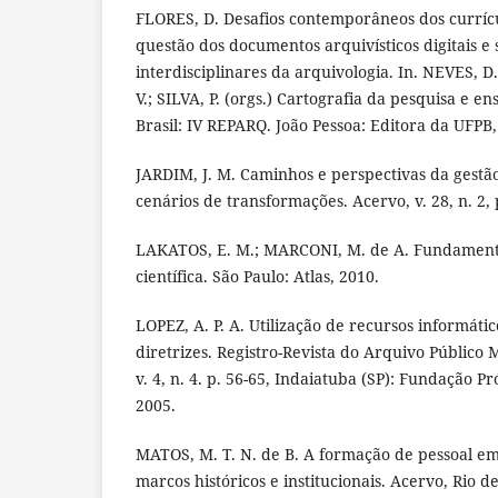
FLORES, D. Desafios contemporâneos dos currícu
questão dos documentos arquivísticos digitais e 
interdisciplinares da arquivologia. In. NEVES, D
V.; SILVA, P. (orgs.) Cartografia da pesquisa e e
Brasil: IV REPARQ. João Pessoa: Editora da UFPB,
JARDIM, J. M. Caminhos e perspectivas da gest
cenários de transformações. Acervo, v. 28, n. 2, 
LAKATOS, E. M.; MARCONI, M. de A. Fundament
científica. São Paulo: Atlas, 2010.
LOPEZ, A. P. A. Utilização de recursos informáti
diretrizes. Registro-Revista do Arquivo Público 
v. 4, n. 4. p. 56-65, Indaiatuba (SP): Fundação 
2005.
MATOS, M. T. N. de B. A formação de pessoal em
marcos históricos e institucionais. Acervo, Rio de 