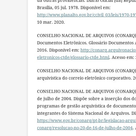
dá outras providências. Diário Oficial [da] Repúb
Brasília, 05 jul. 1978. Disponível em:
http://www.planalto.gov.br/ccivil_03/leis/1970-
10 mar. 2020.
CONSELHO NACIONAL DE ARQUIVOS (CONARQ).
Documentos Eletrônicos. Glossário Documentos Ar
2016. Disponível em:
http://conarq.arquivonaci
eletronicos-ctde/glossario-ctde.html
. Acesso em:
CONSELHO NACIONAL DE ARQUIVOS (CONARQ). Di
arquivística do correio eletrônico corporativo. 2
CONSELHO NACIONAL DE ARQUIVOS (CONARQ). R
de julho de 2004. Dispõe sobre a inserção dos d
programas de gestão arquivística de documento
integrantes do Sistema Nacional de Arquivos. D
https://www.gov.br/conarq/pt-br/legislacao-arqui
conarq/resolucao-no-20-de-16-de-julho-de-2004
.