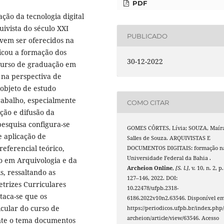
PDF
ção da tecnologia digital
ivista do século XXI
PUBLICADO
evem ser oferecidos na
ficou a formação dos
30-12-2022
 curso de graduação em
 na perspectiva de
 objeto de estudo
abalho, especialmente
COMO CITAR
ção e difusão da
 pesquisa configura-se
GOMES CÔRTES, Lívia; SOUZA, Maír
e aplicação de
Salles de Souza. ARQUIVISTAS E
eferencial teórico,
DOCUMENTOS DIGITAIS: formação n
Universidade Federal da Bahia .
ão em Arquivologia e da
Archeion Online
,
[S. l.]
, v. 10, n. 2, p.
s, ressaltando as
127–146, 2022. DOI:
etrizes Curriculares
10.22478/ufpb.2318-
taca-se que os
6186.2022v10n2.63546. Disponível em
cular do curso de
https://periodicos.ufpb.br/index.php
archeion/article/view/63546. Acesso
nte o tema documentos