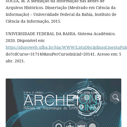
SOUZA, M. A Mediação da Informação nas Redes de
Arquivos Históricos. Dissertação (Mestrado em Ciência da
Informação) – Universidade Federal da Bahia, Instituto de
Ciência da Informação, 2015.
UNIVERSIDADE FEDERAL DA BAHIA. Sistema Acadêmico.
2020. Disponível em:
https://alunoweb.ufba.br/SiacWWW/ListaDisciplinasEmentaPub
do?cdCurso=317140&nuPerCursoInicial=20141. Acesso em: 5
abr. 2021.