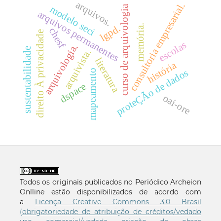
arquivos.
consultoria empresarial.
modelo seci
curso de arquivologia
arquivos permanentes
lgpd.
memória.
chesf
direito À privacidade
escolas
arquivologia.
sustentabilidade
arquivista.
literatura
história
proteÇÃo de dados
mapeamento
dspace
oai-ore
Todos os originais publicados no Periódico Archeion
Onlline estão disponibilizados de acordo com
a
Licença Creative Commons 3.0 Brasil
(obrigatoriedade de atribuição de créditos/vedado