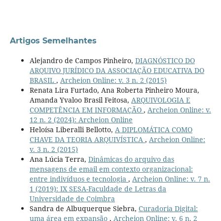
Artigos Semelhantes
Alejandro de Campos Pinheiro,
DIAGNÓSTICO DO
ARQUIVO JURÍDICO DA ASSOCIAÇÃO EDUCATIVA DO
BRASIL
,
Archeion Online: v. 3 n. 2 (2015)
Renata Lira Furtado, Ana Roberta Pinheiro Moura,
Amanda Yvaloo Brasil Feitosa,
ARQUIVOLOGIA E
COMPETÊNCIA EM INFORMAÇÃO
,
Archeion Online: v.
12 n. 2 (2024): Archeion Online
Heloísa Liberalli Bellotto,
A DIPLOMÁTICA COMO
CHAVE DA TEORIA ARQUIVÍSTICA
,
Archeion Online:
v. 3 n. 2 (2015)
Ana Lúcia Terra,
Dinâmicas do arquivo das
mensagens de email em contexto organizacional:
entre indivíduos e tecnologia
,
Archeion Online: v. 7 n.
1 (2019): IX SESA-Faculdade de Letras da
Universidade de Coimbra
Sandra de Albuquerque Siebra,
Curadoria Digital:
uma área em expansão
,
Archeion Online: v. 6 n. 2