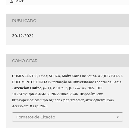
PDF
PUBLICADO
30-12-2022
COMO CITAR
GOMES CÔRTES, Lívia; SOUZA, Maíra Salles de Souza. ARQUIVISTAS E
DOCUMENTOS DIGITAIS: formação na Universidade Federal da Bahia
.
Archeion Online
,
[S. l.]
, v. 10, n. 2, p. 127–146, 2022. DOI:
10.22478/ufpb.2318-6186.2022v10n2.63546. Disponível em:
https://periodicos.ufpb.br/index.php/archeion/article/view/63546.
Acesso em: 8 ago. 2026.
Fomatos de Citação