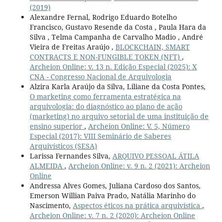
(2019)
Alexandre Fernal, Rodrigo Eduardo Botelho
Francisco, Gustavo Resende da Costa , Paula Hara da
Silva , Telma Campanha de Carvalho Madio , André
Vieira de Freitas Araújo ,
BLOCKCHAIN, SMART
CONTRACTS E NON-FUNGIBLE TOKEN (NFT)
,
Archeion Online: v. 13 n. Edição Especial (2025): X
CNA - Congresso Nacional de Arquivologia
Alzira Karla Araújo da Silva, Liliane da Costa Pontes,
O marketing como ferramenta estratégica na
arquivologia: do diagnóstico ao plano de ação
(marketing) no arquivo setorial de uma instituição de
ensino superior
,
Archeion Online: V. 5, Número
Especial (2017): VIII Seminário de Saberes
Arquivísticos (SESA)
Larissa Fernandes Silva,
ARQUIVO PESSOAL ÁTILA
ALMEIDA
,
Archeion Online: v. 9 n. 2 (2021): Archeion
Online
Andressa Alves Gomes, Juliana Cardoso dos Santos,
Emerson Willian Paiva Prado, Natália Marinho do
Nascimento,
Aspectos éticos na prática arquivística
,
Archeion Online: v. 7 n. 2 (2020): Archeion Online