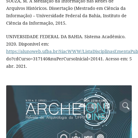
SOUZA, M. A Mediação da Informação nas Redes de
Arquivos Históricos. Dissertação (Mestrado em Ciência da
Informação) – Universidade Federal da Bahia, Instituto de
Ciência da Informação, 2015.
UNIVERSIDADE FEDERAL DA BAHIA. Sistema Acadêmico.
2020. Disponível em:
https://alunoweb.ufba.br/SiacWWW/ListaDisciplinasEmentaPub
do?cdCurso=317140&nuPerCursoInicial=20141. Acesso em: 5
abr. 2021.