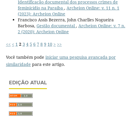
Identificação documental dos processos crimes de
feminicídio na Paraíba
,
Archeion Online: v. 11 n. 1
(2023): Archeion Online
Francisco Assis Bezerra, John Charlles Nogueira
Barbosa,
Gestão documental
,
Archeion Online: v. 7 n.
2 (2020): Archeion Online
<<
<
1
2
3
4
5
6
7
8
9
10
>
>>
Você também pode
iniciar uma pesquisa avançada por
similaridade
para este artigo.
EDIÇÃO ATUAL