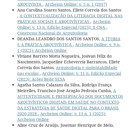
ARQUIVISTA
,
Archeion Online: v. 5 n. 1 (2017)
Ana Carolina Soares Santos, Eliete Correia dos Santos
,
A CONTEXTUALIZAÇÃO DA LITERACIA DIGITAL NAS
PRÁTICAS SOCIAIS E ARQUIVÍSTICAS
,
Archeion
Online: v. 13 n. Edição Especial (2025): X CNA -
Congresso Nacional de Arquivologia
DEANDA LEANDRO DOS SANTOS SANTOS,
A TEORIA
E A PRÁTICA ARQUIVÍSTICA
,
Archeion Online: v. 9 n.
1 (2021): Archeion Online
Viviane Barreto Motta Nogueira, Josivan Félix do
Nascimento, Jacqueline Echeverría Barrancos, Eliete
Correia dos Santos,
Arquivologia e sustentabilidade
nas escolas
,
Archeion Online: v. 11 n. Edição Especial
(2023): Ações Rede SESA
Agatha Santos Calazans da Silva, Rodrigo França
Meirelles, Francisco José Aragão Pedroza Cunha,
A
AUTENTICIDADE E PRESERVAÇÃO DOS DOCUMENTOS
ARQUIVÍSTICOS DIGITAIS EM SAÚDE NO CONTEXTO
DA ESTRATÉGIA DE SAÚDE DIGITAL PARA O BRASIL
2020-2028
,
Archeion Online: v. 13 n. 1 (2025):
Archeion Online
Aline Cruz de Araújo, Josemar Henrique de Melo,