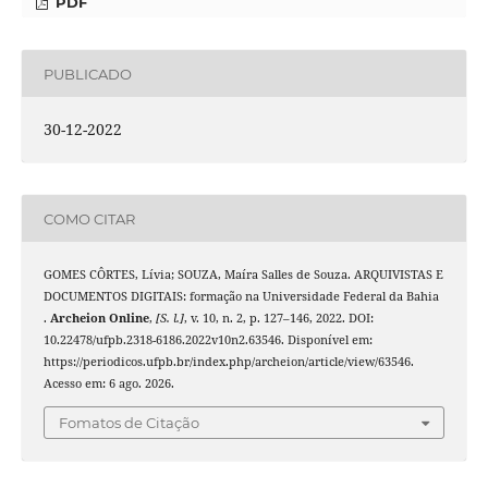
PDF
PUBLICADO
30-12-2022
COMO CITAR
GOMES CÔRTES, Lívia; SOUZA, Maíra Salles de Souza. ARQUIVISTAS E
DOCUMENTOS DIGITAIS: formação na Universidade Federal da Bahia
.
Archeion Online
,
[S. l.]
, v. 10, n. 2, p. 127–146, 2022. DOI:
10.22478/ufpb.2318-6186.2022v10n2.63546. Disponível em:
https://periodicos.ufpb.br/index.php/archeion/article/view/63546.
Acesso em: 6 ago. 2026.
Fomatos de Citação