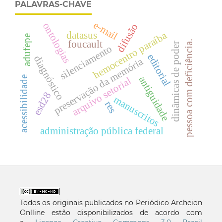
PALAVRAS-CHAVE
e-mail
ontologias
difusão
hemocentro paraíba
datasus
adufepe
foucault
pessoa com deficiência.
dinâmicas de poder
silenciamento
editorial
diagnóstico
preservação da memória
antiguidade
acessibilidade
arquivo setorial
esd28
manuscritos
res
administração pública federal
Todos os originais publicados no Periódico Archeion
Onlline estão disponibilizados de acordo com