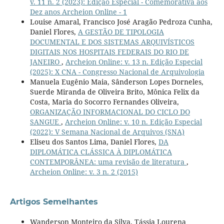
v. 11 n. 2 (2023): Edição Especial - Comemorativa aos
Dez anos Archeion Online - 1
Louise Amaral, Francisco José Aragão Pedroza Cunha,
Daniel Flores,
A GESTÃO DE TIPOLOGIA
DOCUMENTAL E DOS SISTEMAS ARQUIVÍSTICOS
DIGITAIS NOS HOSPITAIS FEDERAIS DO RIO DE
JANEIRO
,
Archeion Online: v. 13 n. Edição Especial
(2025): X CNA - Congresso Nacional de Arquivologia
Manuela Eugênio Maia, Sânderson Lopes Dorneles,
Suerde Miranda de Oliveira Brito, Mônica Felix da
Costa, Maria do Socorro Fernandes Oliveira,
ORGANIZAÇÃO INFORMACIONAL DO CICLO DO
SANGUE
,
Archeion Online: v. 10 n. Edição Especial
(2022): V Semana Nacional de Arquivos (SNA)
Eliseu dos Santos Lima, Daniel Flores,
DA
DIPLOMÁTICA CLÁSSICA À DIPLOMÁTICA
CONTEMPORÂNEA: uma revisão de literatura
,
Archeion Online: v. 3 n. 2 (2015)
Artigos Semelhantes
Wanderson Monteiro da Silva, Tássia Lourena