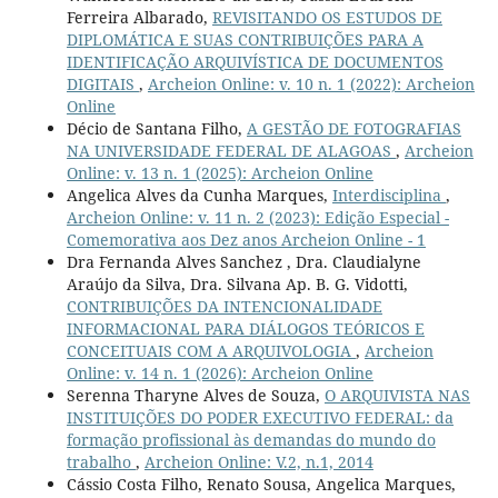
Ferreira Albarado,
REVISITANDO OS ESTUDOS DE
DIPLOMÁTICA E SUAS CONTRIBUIÇÕES PARA A
IDENTIFICAÇÃO ARQUIVÍSTICA DE DOCUMENTOS
DIGITAIS
,
Archeion Online: v. 10 n. 1 (2022): Archeion
Online
Décio de Santana Filho,
A GESTÃO DE FOTOGRAFIAS
NA UNIVERSIDADE FEDERAL DE ALAGOAS
,
Archeion
Online: v. 13 n. 1 (2025): Archeion Online
Angelica Alves da Cunha Marques,
Interdisciplina
,
Archeion Online: v. 11 n. 2 (2023): Edição Especial -
Comemorativa aos Dez anos Archeion Online - 1
Dra Fernanda Alves Sanchez , Dra. Claudialyne
Araújo da Silva, Dra. Silvana Ap. B. G. Vidotti,
CONTRIBUIÇÕES DA INTENCIONALIDADE
INFORMACIONAL PARA DIÁLOGOS TEÓRICOS E
CONCEITUAIS COM A ARQUIVOLOGIA
,
Archeion
Online: v. 14 n. 1 (2026): Archeion Online
Serenna Tharyne Alves de Souza,
O ARQUIVISTA NAS
INSTITUIÇÕES DO PODER EXECUTIVO FEDERAL: da
formação profissional às demandas do mundo do
trabalho
,
Archeion Online: V.2, n.1, 2014
Cássio Costa Filho, Renato Sousa, Angelica Marques,