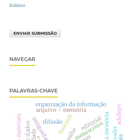
Italiano
ENVIAR SUBMISSÃO
NAVEGAR
PALAVRAS-CHAVE
organização da informação
adufepe
arquivo – memória
foucault
editorial
antiguidade
difusão
manuscritos
base de dados