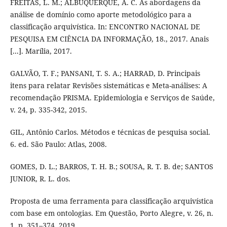
FREITAS, L. M.; ALBUQUERQUE, A. C. As abordagens da
análise de domínio como aporte metodológico para a
classificação arquivística. In: ENCONTRO NACIONAL DE
PESQUISA EM CIÊNCIA DA INFORMAÇÃO, 18., 2017. Anais
[...]. Marília, 2017.
GALVÃO, T. F.; PANSANI, T. S. A.; HARRAD, D. Principais
itens para relatar Revisões sistemáticas e Meta-análises: A
recomendação PRISMA. Epidemiologia e Serviços de Saúde,
v. 24, p. 335-342, 2015.
GIL, Antônio Carlos. Métodos e técnicas de pesquisa social.
6. ed. São Paulo: Atlas, 2008.
GOMES, D. L.; BARROS, T. H. B.; SOUSA, R. T. B. de; SANTOS
JUNIOR, R. L. dos.
Proposta de uma ferramenta para classificação arquivística
com base em ontologias. Em Questão, Porto Alegre, v. 26, n.
1, p. 351–374, 2019.