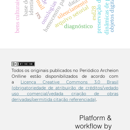
preservação da memória
bens culturais materiais
dinâmicas de poder
hemocentro paraíba
identidade
datasus
e-mail
objetos digitais
silenciamento
ontologias
arquivo setorial
esd28
res
diagnóstico
Todos os originais publicados no Periódico Archeion
Onlline estão disponibilizados de acordo com
a
Licença Creative Commons 3.0 Brasil
(obrigatoriedade de atribuição de créditos/vedado
uso comercial/vedada criação de obras
derivadas/permitida citação referenciada)
.