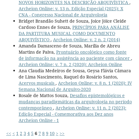
NOVOS HORIZONTES NA DESCRIÇÃO ARQUIVÍSTICA
,
Archeion Online: v. 13 n. Edição Especial (2025): X
CNA - Congresso Nacional de Arquivologia
Bridget Brandão Suhett de Souza, Joice Jóice Cleide
Cardoso Ennes de Souza,
PRINCÍPIOS PARA ANÁLISE
DA PARTITURA MUSICAL COMO DOCUMENTO
ARQUIVÍSTICO
,
Archeion Online: v. 2 n. 2 (2014)
Amanda Damasceno de Souza, Marília de Abreu
Martins de Paiva,
Prontuário oncológico como fonte
de informação na assistência ao paciente com câncer
,
Archeion Online: v. 7 n. 2 (2020): Archeion Online
Ana Claudia Medeiros de Sousa, Geysa Flávia Câmara
de Lima Nascimento, Raquel do Rosário Santos,
Acervos musicais
,
Archeion Online: v. 8 n. 1 (2020): IV
Semana Nacional de Arquivo-2020
Rosale de Mattos Souza,
Desafios epistemológicos e
mudanças paradigmáticas da arquivologia no período
contemporâneo
,
Archeion Online: v. 11 n. 2 (2023):
Edição Especial - Comemorativa aos Dez anos
Archeion Online - 1
<<
<
1
2
3
4
5
6
7
8
9
10
>
>>