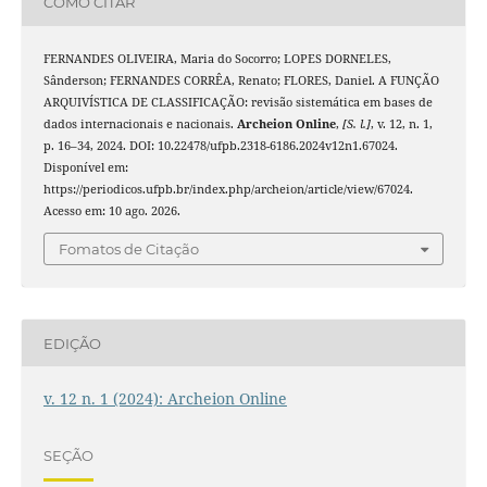
COMO CITAR
FERNANDES OLIVEIRA, Maria do Socorro; LOPES DORNELES,
Sânderson; FERNANDES CORRÊA, Renato; FLORES, Daniel. A FUNÇÃO
ARQUIVÍSTICA DE CLASSIFICAÇÃO: revisão sistemática em bases de
dados internacionais e nacionais.
Archeion Online
,
[S. l.]
, v. 12, n. 1,
p. 16–34, 2024. DOI: 10.22478/ufpb.2318-6186.2024v12n1.67024.
Disponível em:
https://periodicos.ufpb.br/index.php/archeion/article/view/67024.
Acesso em: 10 ago. 2026.
Fomatos de Citação
EDIÇÃO
v. 12 n. 1 (2024): Archeion Online
SEÇÃO