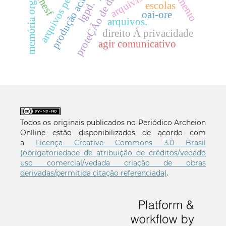
memória organizacional
arquivos permanentes
produção acadêmica
proteÇÃo de dados
arquivista.
chesf
lgpd.
escolas
oai-ore
arquivos.
direito À privacidade
agir comunicativo
Todos os originais publicados no Periódico Archeion
Onlline estão disponibilizados de acordo com
a
Licença Creative Commons 3.0 Brasil
(obrigatoriedade de atribuição de créditos/vedado
uso comercial/vedada criação de obras
derivadas/permitida citação referenciada)
.