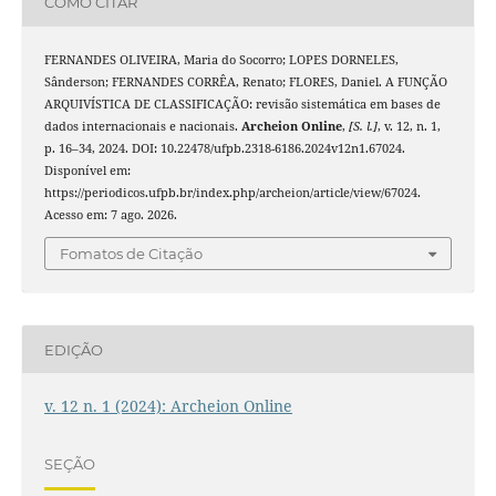
COMO CITAR
FERNANDES OLIVEIRA, Maria do Socorro; LOPES DORNELES,
Sânderson; FERNANDES CORRÊA, Renato; FLORES, Daniel. A FUNÇÃO
ARQUIVÍSTICA DE CLASSIFICAÇÃO: revisão sistemática em bases de
dados internacionais e nacionais.
Archeion Online
,
[S. l.]
, v. 12, n. 1,
p. 16–34, 2024. DOI: 10.22478/ufpb.2318-6186.2024v12n1.67024.
Disponível em:
https://periodicos.ufpb.br/index.php/archeion/article/view/67024.
Acesso em: 7 ago. 2026.
Fomatos de Citação
EDIÇÃO
v. 12 n. 1 (2024): Archeion Online
SEÇÃO