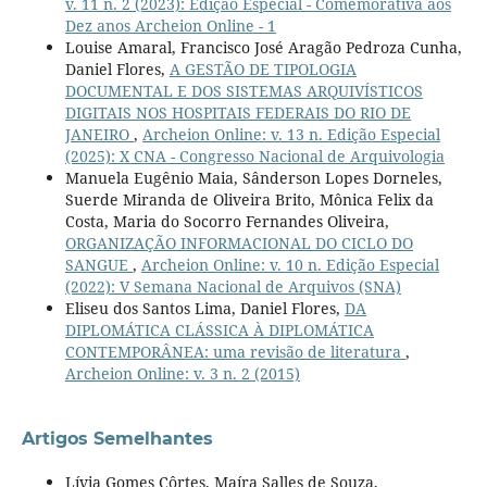
v. 11 n. 2 (2023): Edição Especial - Comemorativa aos
Dez anos Archeion Online - 1
Louise Amaral, Francisco José Aragão Pedroza Cunha,
Daniel Flores,
A GESTÃO DE TIPOLOGIA
DOCUMENTAL E DOS SISTEMAS ARQUIVÍSTICOS
DIGITAIS NOS HOSPITAIS FEDERAIS DO RIO DE
JANEIRO
,
Archeion Online: v. 13 n. Edição Especial
(2025): X CNA - Congresso Nacional de Arquivologia
Manuela Eugênio Maia, Sânderson Lopes Dorneles,
Suerde Miranda de Oliveira Brito, Mônica Felix da
Costa, Maria do Socorro Fernandes Oliveira,
ORGANIZAÇÃO INFORMACIONAL DO CICLO DO
SANGUE
,
Archeion Online: v. 10 n. Edição Especial
(2022): V Semana Nacional de Arquivos (SNA)
Eliseu dos Santos Lima, Daniel Flores,
DA
DIPLOMÁTICA CLÁSSICA À DIPLOMÁTICA
CONTEMPORÂNEA: uma revisão de literatura
,
Archeion Online: v. 3 n. 2 (2015)
Artigos Semelhantes
Lívia Gomes Côrtes, Maíra Salles de Souza,