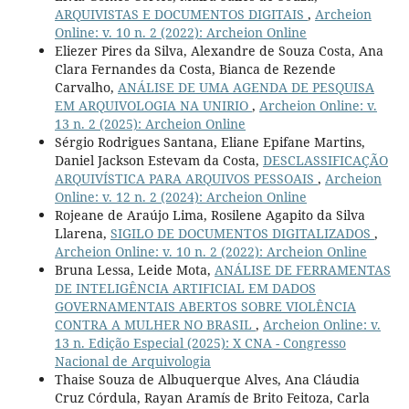
ARQUIVISTAS E DOCUMENTOS DIGITAIS
,
Archeion
Online: v. 10 n. 2 (2022): Archeion Online
Eliezer Pires da Silva, Alexandre de Souza Costa, Ana
Clara Fernandes da Costa, Bianca de Rezende
Carvalho,
ANÁLISE DE UMA AGENDA DE PESQUISA
EM ARQUIVOLOGIA NA UNIRIO
,
Archeion Online: v.
13 n. 2 (2025): Archeion Online
Sérgio Rodrigues Santana, Eliane Epifane Martins,
Daniel Jackson Estevam da Costa,
DESCLASSIFICAÇÃO
ARQUIVÍSTICA PARA ARQUIVOS PESSOAIS
,
Archeion
Online: v. 12 n. 2 (2024): Archeion Online
Rojeane de Araújo Lima, Rosilene Agapito da Silva
Llarena,
SIGILO DE DOCUMENTOS DIGITALIZADOS
,
Archeion Online: v. 10 n. 2 (2022): Archeion Online
Bruna Lessa, Leide Mota,
ANÁLISE DE FERRAMENTAS
DE INTELIGÊNCIA ARTIFICIAL EM DADOS
GOVERNAMENTAIS ABERTOS SOBRE VIOLÊNCIA
CONTRA A MULHER NO BRASIL
,
Archeion Online: v.
13 n. Edição Especial (2025): X CNA - Congresso
Nacional de Arquivologia
Thaise Souza de Albuquerque Alves, Ana Cláudia
Cruz Córdula, Rayan Aramís de Brito Feitoza, Carla