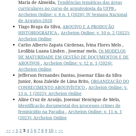
Maria de Almeida,
Tendências temáticas das áreas
curriculares no curso de arquivologia da UFPB
,
Archeion Online: v. 8 n. 1 (2020): IV Semana Nacional
de Arquivo-2020
Tiago Braga da Silva,
ARQUIVO E A PRODUÇÃO
HISTORIOGRÁFICA
,
Archeion Online: v. 10 n. 2 (2022):
Archeion Online
Carlos Alberto Zapata Cárdenas, Ívina Flores Melo ,
Leolibia Luana Linden , Josemar melo,
Os MODELOS
DE MATURIDADE EM GESTÃO DE DOCUMENTOS E DE
ARQUIVOS
,
Archeion Online: v. 12 n. 1 (2024):
Archeion Online
Jefferson Fernandes Dantas, Josemar Elias da Silva
Junior, Rosa Zuleide de Lima Brito,
ORGANIZAÇÃO DO
CONHECIMENTO ARQUIVÍSTICO
,
Archeion Online: v.
13 n. 1 (2025): Archeion Online
Aline Cruz de Araújo, Josemar Henrique de Melo,
Identificação documental dos processos crimes de
feminicídio na Paraíba
,
Archeion Online: v. 11 n. 1
(2023): Archeion Online
<<
<
1
2
3
4
5
6
7
8
9
10
>
>>