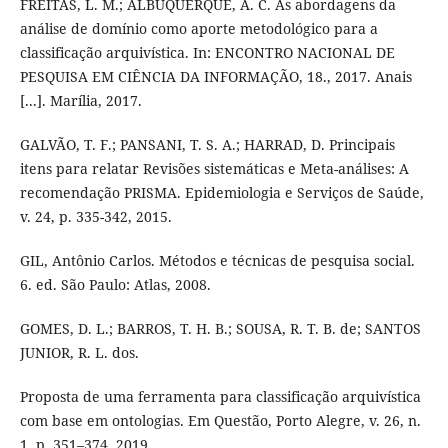
FREITAS, L. M.; ALBUQUERQUE, A. C. As abordagens da
análise de domínio como aporte metodológico para a
classificação arquivística. In: ENCONTRO NACIONAL DE
PESQUISA EM CIÊNCIA DA INFORMAÇÃO, 18., 2017. Anais
[...]. Marília, 2017.
GALVÃO, T. F.; PANSANI, T. S. A.; HARRAD, D. Principais
itens para relatar Revisões sistemáticas e Meta-análises: A
recomendação PRISMA. Epidemiologia e Serviços de Saúde,
v. 24, p. 335-342, 2015.
GIL, Antônio Carlos. Métodos e técnicas de pesquisa social.
6. ed. São Paulo: Atlas, 2008.
GOMES, D. L.; BARROS, T. H. B.; SOUSA, R. T. B. de; SANTOS
JUNIOR, R. L. dos.
Proposta de uma ferramenta para classificação arquivística
com base em ontologias. Em Questão, Porto Alegre, v. 26, n.
1, p. 351–374, 2019.