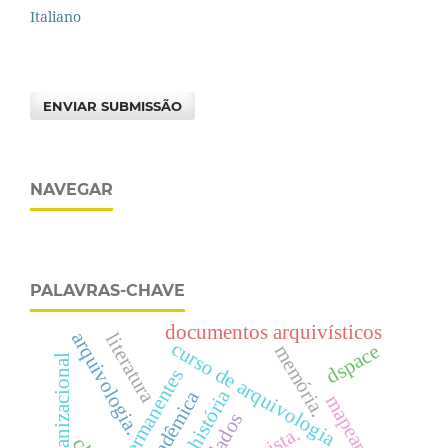
Italiano
ENVIAR SUBMISSÃO
NAVEGAR
PALAVRAS-CHAVE
documentos arquivísticos
arquivologia.
literatura
curso de arquivologia
dspace
memória.
história
mapeamento