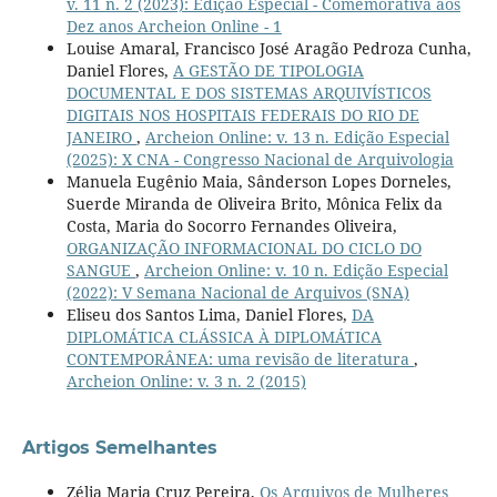
v. 11 n. 2 (2023): Edição Especial - Comemorativa aos
Dez anos Archeion Online - 1
Louise Amaral, Francisco José Aragão Pedroza Cunha,
Daniel Flores,
A GESTÃO DE TIPOLOGIA
DOCUMENTAL E DOS SISTEMAS ARQUIVÍSTICOS
DIGITAIS NOS HOSPITAIS FEDERAIS DO RIO DE
JANEIRO
,
Archeion Online: v. 13 n. Edição Especial
(2025): X CNA - Congresso Nacional de Arquivologia
Manuela Eugênio Maia, Sânderson Lopes Dorneles,
Suerde Miranda de Oliveira Brito, Mônica Felix da
Costa, Maria do Socorro Fernandes Oliveira,
ORGANIZAÇÃO INFORMACIONAL DO CICLO DO
SANGUE
,
Archeion Online: v. 10 n. Edição Especial
(2022): V Semana Nacional de Arquivos (SNA)
Eliseu dos Santos Lima, Daniel Flores,
DA
DIPLOMÁTICA CLÁSSICA À DIPLOMÁTICA
CONTEMPORÂNEA: uma revisão de literatura
,
Archeion Online: v. 3 n. 2 (2015)
Artigos Semelhantes
Zélia Maria Cruz Pereira,
Os Arquivos de Mulheres