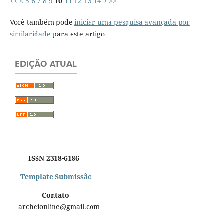
<<
<
5
6
7
8
9
10
11
12
13
14
>
>>
Você também pode
iniciar uma pesquisa avançada por
similaridade
para este artigo.
EDIÇÃO ATUAL
ISSN 2318-6186
Template Submissão
Contato
archeionline@gmail.com