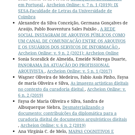
em Portugal
,
Archeion Online: v. 7 n. 1 (2019): IX
SESA-Faculdade de Letras da Universidade de
Coimbra
Alexandre da Silva Conceição, Germana Gonçalves de
Araújo, Pablo Boaventura Sales Paixão ,
A REDE
SOCIAL INSTAGRAM DE ARQUIVOS PÚBLICOS COMO
UM CANAL DE COMUNICAÇÃO ENTRE OS ARQUIVOS
E OS USUÁRIOS DOS SERVIÇOS DE INFORMAÇÃO
,
Archeion Online: v. 9 n. 2 (2021): Archeion Online
Sonia Scoralick de Almeida, Emeide Nóbrega Duarte,
PANORAMA DA ATUAÇÃO DO PROFISSIONAL
ARQUIVISTA
,
Archeion Online: v. 5 n. 1 (2017)
Wagner Oliveira de Medeiros, Fabio Assis Pinho, Faysa
de maria Oliveira e Silva,
As imagens artísticas digitais
no contexto da curadoria digital
,
Archeion Online: v.
6 n. 2 (2019)
Faysa de Maria Oliveira e Silva, Sandra de
Albuquerque Siebra,
Desmaterializando o
documento: contribuições da diplomática para a
curadoria digital de documentos arquivísticos digitais
,
Archeion Online: v. 6 n. 2 (2019)
Ana Virgínia C. de Melo,
MAPAS COGNITIVOS E