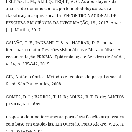
FREITAS, L. M.; ALBUQUERQUE, A. C. As abordagens da
análise de domínio como aporte metodológico para a
classificação arquivística. In: ENCONTRO NACIONAL DE
PESQUISA EM CIÊNCIA DA INFORMAÇÃO, 18., 2017. Anais
[...]. Marília, 2017.
GALVÃO, T. F.; PANSANI, T. S. A.; HARRAD, D. Principais
itens para relatar Revisões sistemáticas e Meta-análises: A
recomendação PRISMA. Epidemiologia e Serviços de Saúde,
v. 24, p. 335-342, 2015.
GIL, Antônio Carlos. Métodos e técnicas de pesquisa social.
6. ed. São Paulo: Atlas, 2008.
GOMES, D. L.; BARROS, T. H. B.; SOUSA, R. T. B. de; SANTOS
JUNIOR, R. L. dos.
Proposta de uma ferramenta para classificação arquivística
com base em ontologias. Em Questão, Porto Alegre, v. 26, n.
1, p. 351–374, 2019.