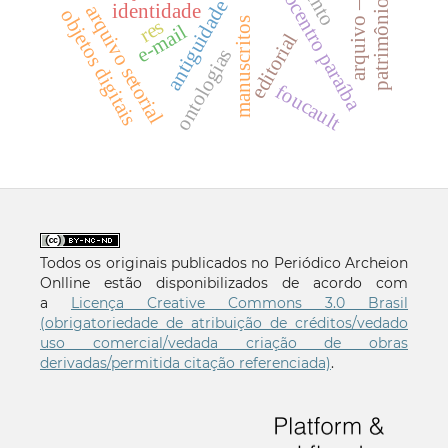
patrimônio cultural
hemocentro paraíba
antiguidade
identidade
arquivo setorial
objetos digitais
res
manuscritos
e-mail
editorial
ontologias
foucault
Todos os originais publicados no Periódico Archeion
Onlline estão disponibilizados de acordo com
a
Licença Creative Commons 3.0 Brasil
(obrigatoriedade de atribuição de créditos/vedado
uso comercial/vedada criação de obras
derivadas/permitida citação referenciada)
.