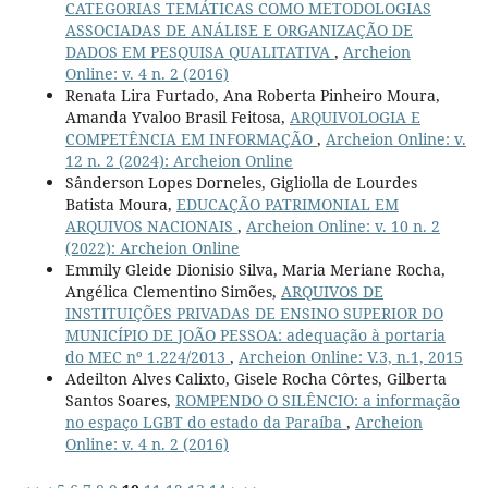
CATEGORIAS TEMÁTICAS COMO METODOLOGIAS
ASSOCIADAS DE ANÁLISE E ORGANIZAÇÃO DE
DADOS EM PESQUISA QUALITATIVA
,
Archeion
Online: v. 4 n. 2 (2016)
Renata Lira Furtado, Ana Roberta Pinheiro Moura,
Amanda Yvaloo Brasil Feitosa,
ARQUIVOLOGIA E
COMPETÊNCIA EM INFORMAÇÃO
,
Archeion Online: v.
12 n. 2 (2024): Archeion Online
Sânderson Lopes Dorneles, Gigliolla de Lourdes
Batista Moura,
EDUCAÇÃO PATRIMONIAL EM
ARQUIVOS NACIONAIS
,
Archeion Online: v. 10 n. 2
(2022): Archeion Online
Emmily Gleide Dionisio Silva, Maria Meriane Rocha,
Angélica Clementino Simões,
ARQUIVOS DE
INSTITUIÇÕES PRIVADAS DE ENSINO SUPERIOR DO
MUNICÍPIO DE JOÃO PESSOA: adequação à portaria
do MEC nº 1.224/2013
,
Archeion Online: V.3, n.1, 2015
Adeilton Alves Calixto, Gisele Rocha Côrtes, Gilberta
Santos Soares,
ROMPENDO O SILÊNCIO: a informação
no espaço LGBT do estado da Paraíba
,
Archeion
Online: v. 4 n. 2 (2016)