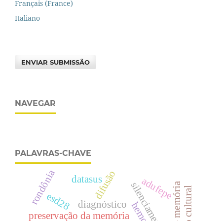
Français (France)
Italiano
ENVIAR SUBMISSÃO
NAVEGAR
PALAVRAS-CHAVE
rondônia
difusão
datasus
adufepe
silenciamento
arquivo – memória
esd28
diagnóstico
preservação da memória