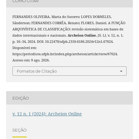
COMO CITAR
FERNANDES OLIVEIRA, Maria do Socorro; LOPES DORNELES,
Sânderson; FERNANDES CORRÊA, Renato; FLORES, Daniel. A FUNÇÃO
ARQUIVÍSTICA DE CLASSIFICAÇÃO: revisão sistemática em bases de
dados internacionais e nacionais.
Archeion Online
,
[S. l.]
, v. 12, n. 1,
p. 16–34, 2024. DOI: 10.22478/ufpb.2318-6186.2024v12n1.67024.
Disponível em:
https://periodicos.ufpb.br/index.php/archeion/article/view/67024.
Acesso em: 9 ago. 2026.
Fomatos de Citação
EDIÇÃO
v. 12 n. 1 (2024): Archeion Online
SEÇÃO