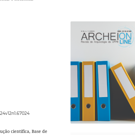
024v12n1.67024
dução científica, Base de