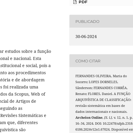
PDF
PUBLICADO
30-06-2024
ar estudos sobre a função
ional e nacional. Esta
COMO CITAR
itucional e social, pois a
uanto aos procedimentos
FERNANDES OLIVEIRA, Maria do
ratória e de abordagem
Socorro; LOPES DORNELES,
s foi realizada uma
Sânderson; FERNANDES CORRÊA,
dados da Scopus, Web of
Renato; FLORES, Daniel. A FUNÇÃO
ARQUIVÍSTICA DE CLASSIFICAÇÃO:
cial de Artigos de
revisão sistemática em bases de
seguindo as
dados internacionais e nacionais.
Revisões Sistemáticas e
Archeion Online
,
[S. l.]
, v. 12, n. 1, p.
am que, diferentes
16–34, 2024. DOI: 10.22478/ufpb.2318
uivística são
6186.2024v12n1.67024. Disponível em