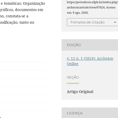
https://periodicos.ufpb.br/index.php
s e temáticas: Organização
archeion/article/view/67024. Acesso
ográficos, documentos em
em: 9 ago. 2026.
o, constata-se a
ssificação, tanto no
Fomatos de Citação
EDIÇÃO
v. 12 n. 1 (2024): Archeion
Online
SEÇÃO
Artigo Original
LICENÇA