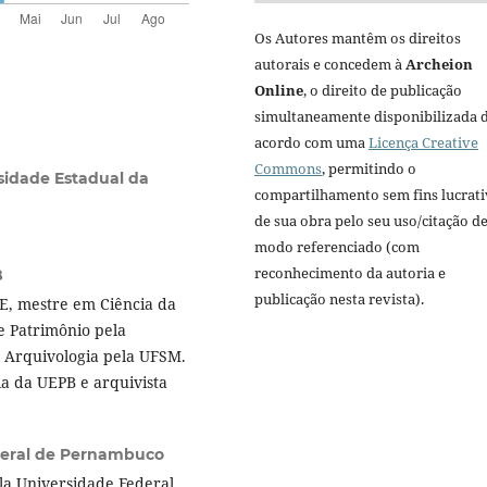
Os Autores mantêm os direitos
autorais e concedem à
Archeion
Online
, o direito de publicação
simultaneamente disponibilizada 
acordo com uma
Licença Creative
Commons
, permitindo o
sidade Estadual da
compartilhamento sem fins lucrat
de sua obra pelo seu uso/citação d
modo referenciado (com
reconhecimento da autoria e
B
publicação nesta revista).
E, mestre em Ciência da
e Patrimônio pela
m Arquivologia pela UFSM.
a da UEPB e arquivista
deral de Pernambuco
la Universidade Federal