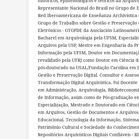
históricos, epistemológicos e teóricos da Arquiv
Representante Nacional do Brasil no Grupo de Es
Red Iberoamericana de Enseñanza Archivística U
Grupo de Trabalho sobre Gestão e Preservação
Eletrônicos - GTGPDE da Asociación Latinoameri
Bacharel em Arquivologia pela UFSM, Especiali
Arquivos pela USP, Mestre em Engenharia da Pr
Informação pela UFSM, Doutor em Documentaçã
revalidado pela UFRJ como Doutor em Ciência da
pós-doutorado na USAL/Fundação Carolina em D
Gestão e Preservação Digital. Consultor e Assess
Transformação Digital Arquivística. Foi Docent
em Administração, Arquivologia, Biblioteconomi
de Informação, assim como de Pós-graduação em
Especialização, Mestrado e Doutorado em Ciênc
em Arquivos, Gestão de Documentos e Arquivos,
Educacional, Tecnologia da Informação, Sistema
Patrimônio Cultural e Sociedade do Conheciment
Repositórios Arquivísticos Digitais Confiáveis - 