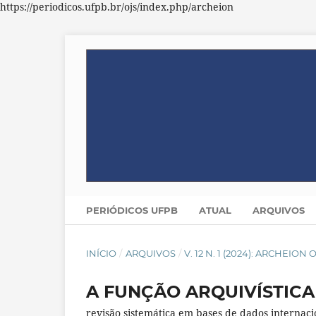
https://periodicos.ufpb.br/ojs/index.php/archeion
PERIÓDICOS UFPB
ATUAL
ARQUIVOS
INÍCIO
/
ARQUIVOS
/
V. 12 N. 1 (2024): ARCHEION
A FUNÇÃO ARQUIVÍSTICA
revisão sistemática em bases de dados internaci