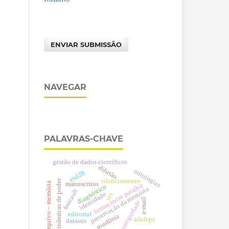
ENVIAR SUBMISSÃO
NAVEGAR
PALAVRAS-CHAVE
gestão de dados científicos
difusão
ontologias
esd28
silenciamento
dinâmicas de poder
arquivo – memória
manuscritos
hemocentro paraíba
diagnóstico
preservação da memória
foucault
identidade
res
e-mail
antiguidade
editorial
rondônia
adufepe
datasus