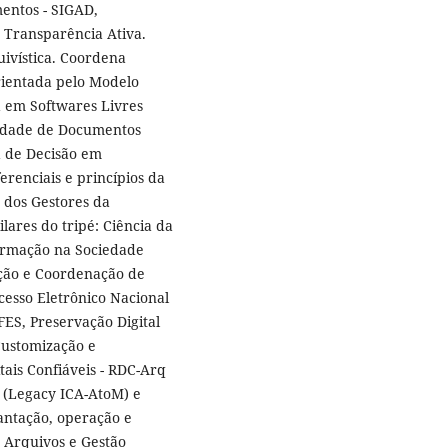
entos - SIGAD,
e Transparência Ativa.
uivística. Coordena
orientada pelo Modelo
a em Softwares Livres
lidade de Documentos
a de Decisão em
erenciais e princípios da
r dos Gestores da
lares do tripé: Ciência da
ormação na Sociedade
ção e Coordenação de
cesso Eletrônico Nacional
FES, Preservação Digital
 Customização e
tais Confiáveis - RDC-Arq
 (Legacy ICA-AtoM) e
antação, operação e
 Arquivos e Gestão