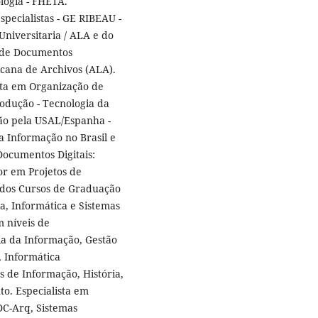
ologia - FHETA.
pecialistas - GE RIBEAU -
niversitaria / ALA e do
 de Documentos
cana de Archivos (ALA).
sta em Organização de
odução - Tecnologia da
o pela USAL/Espanha -
 Informação no Brasil e
ocumentos Digitais:
or em Projetos de
e dos Cursos de Graduação
a, Informática e Sistemas
 níveis de
ia da Informação, Gestão
 Informática
s de Informação, História,
o. Especialista em
RDC-Arq, Sistemas