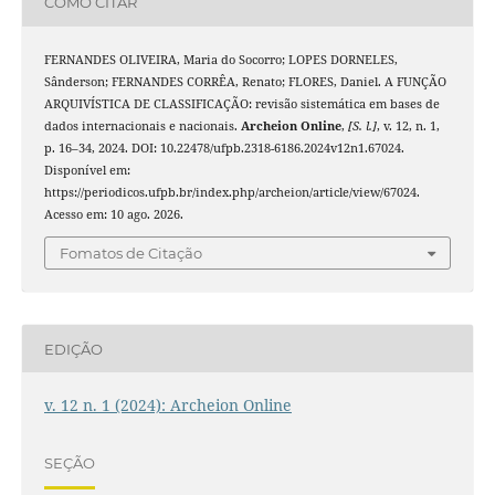
COMO CITAR
FERNANDES OLIVEIRA, Maria do Socorro; LOPES DORNELES,
Sânderson; FERNANDES CORRÊA, Renato; FLORES, Daniel. A FUNÇÃO
ARQUIVÍSTICA DE CLASSIFICAÇÃO: revisão sistemática em bases de
dados internacionais e nacionais.
Archeion Online
,
[S. l.]
, v. 12, n. 1,
p. 16–34, 2024. DOI: 10.22478/ufpb.2318-6186.2024v12n1.67024.
Disponível em:
https://periodicos.ufpb.br/index.php/archeion/article/view/67024.
Acesso em: 10 ago. 2026.
Fomatos de Citação
EDIÇÃO
v. 12 n. 1 (2024): Archeion Online
SEÇÃO