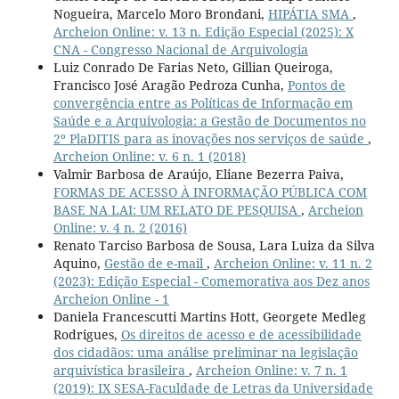
Nogueira, Marcelo Moro Brondani,
HIPÁTIA SMA
,
Archeion Online: v. 13 n. Edição Especial (2025): X
CNA - Congresso Nacional de Arquivologia
Luiz Conrado De Farias Neto, Gillian Queiroga,
Francisco José Aragão Pedroza Cunha,
Pontos de
convergência entre as Políticas de Informação em
Saúde e a Arquivologia: a Gestão de Documentos no
2º PlaDITIS para as inovações nos serviços de saúde
,
Archeion Online: v. 6 n. 1 (2018)
Valmir Barbosa de Araújo, Eliane Bezerra Paiva,
FORMAS DE ACESSO À INFORMAÇÃO PÚBLICA COM
BASE NA LAI: UM RELATO DE PESQUISA
,
Archeion
Online: v. 4 n. 2 (2016)
Renato Tarciso Barbosa de Sousa, Lara Luiza da Silva
Aquino,
Gestão de e-mail
,
Archeion Online: v. 11 n. 2
(2023): Edição Especial - Comemorativa aos Dez anos
Archeion Online - 1
Daniela Francescutti Martins Hott, Georgete Medleg
Rodrigues,
Os direitos de acesso e de acessibilidade
dos cidadãos: uma análise preliminar na legislação
arquivística brasileira
,
Archeion Online: v. 7 n. 1
(2019): IX SESA-Faculdade de Letras da Universidade