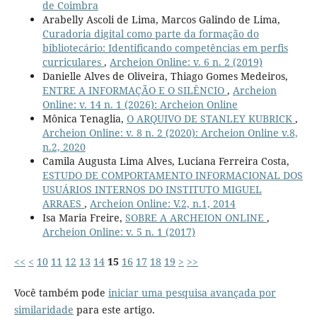
de Coimbra
Arabelly Ascoli de Lima, Marcos Galindo de Lima,
Curadoria digital como parte da formação do
bibliotecário: Identificando competências em perfis
curriculares
,
Archeion Online: v. 6 n. 2 (2019)
Danielle Alves de Oliveira, Thiago Gomes Medeiros,
ENTRE A INFORMAÇÃO E O SILÊNCIO
,
Archeion
Online: v. 14 n. 1 (2026): Archeion Online
Mônica Tenaglia,
O ARQUIVO DE STANLEY KUBRICK
,
Archeion Online: v. 8 n. 2 (2020): Archeion Online v.8,
n.2, 2020
Camila Augusta Lima Alves, Luciana Ferreira Costa,
ESTUDO DE COMPORTAMENTO INFORMACIONAL DOS
USUÁRIOS INTERNOS DO INSTITUTO MIGUEL
ARRAES
,
Archeion Online: V.2, n.1, 2014
Isa Maria Freire,
SOBRE A ARCHEION ONLINE
,
Archeion Online: v. 5 n. 1 (2017)
<<
<
10
11
12
13
14
15
16
17
18
19
>
>>
Você também pode
iniciar uma pesquisa avançada por
similaridade
para este artigo.