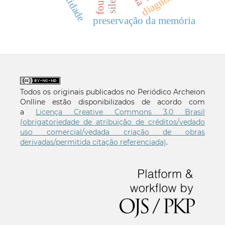
identidade
diagnóstico
preservação da memória
Todos os originais publicados no Periódico Archeion
Onlline estão disponibilizados de acordo com
a
Licença Creative Commons 3.0 Brasil
(obrigatoriedade de atribuição de créditos/vedado
uso comercial/vedada criação de obras
derivadas/permitida citação referenciada)
.