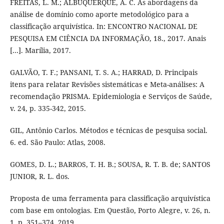
FREITAS, L. M.; ALBUQUERQUE, A. C. As abordagens da
análise de domínio como aporte metodológico para a
classificação arquivística. In: ENCONTRO NACIONAL DE
PESQUISA EM CIÊNCIA DA INFORMAÇÃO, 18., 2017. Anais
[...]. Marília, 2017.
GALVÃO, T. F.; PANSANI, T. S. A.; HARRAD, D. Principais
itens para relatar Revisões sistemáticas e Meta-análises: A
recomendação PRISMA. Epidemiologia e Serviços de Saúde,
v. 24, p. 335-342, 2015.
GIL, Antônio Carlos. Métodos e técnicas de pesquisa social.
6. ed. São Paulo: Atlas, 2008.
GOMES, D. L.; BARROS, T. H. B.; SOUSA, R. T. B. de; SANTOS
JUNIOR, R. L. dos.
Proposta de uma ferramenta para classificação arquivística
com base em ontologias. Em Questão, Porto Alegre, v. 26, n.
1, p. 351–374, 2019.