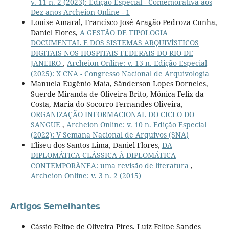
v. 11 n. 2 (2023): Edição Especial - Comemorativa aos
Dez anos Archeion Online - 1
Louise Amaral, Francisco José Aragão Pedroza Cunha,
Daniel Flores,
A GESTÃO DE TIPOLOGIA
DOCUMENTAL E DOS SISTEMAS ARQUIVÍSTICOS
DIGITAIS NOS HOSPITAIS FEDERAIS DO RIO DE
JANEIRO
,
Archeion Online: v. 13 n. Edição Especial
(2025): X CNA - Congresso Nacional de Arquivologia
Manuela Eugênio Maia, Sânderson Lopes Dorneles,
Suerde Miranda de Oliveira Brito, Mônica Felix da
Costa, Maria do Socorro Fernandes Oliveira,
ORGANIZAÇÃO INFORMACIONAL DO CICLO DO
SANGUE
,
Archeion Online: v. 10 n. Edição Especial
(2022): V Semana Nacional de Arquivos (SNA)
Eliseu dos Santos Lima, Daniel Flores,
DA
DIPLOMÁTICA CLÁSSICA À DIPLOMÁTICA
CONTEMPORÂNEA: uma revisão de literatura
,
Archeion Online: v. 3 n. 2 (2015)
Artigos Semelhantes
Cássio Felipe de Oliveira Pires, Luiz Felipe Sandes