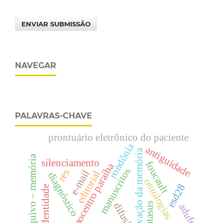
ENVIAR SUBMISSÃO
NAVEGAR
PALAVRAS-CHAVE
prontuário eletrônico do paciente
rondônia
antiguidade
preservação da memória
arquivo – memória
silenciamento
foucault
hemocentro paraíba
manuscritos
res
e-mail
editorial
diagnóstico
ontologias
esd28
identidade
difusão
datasus
adufepe