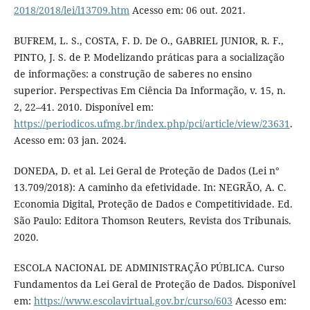
2018/2018/lei/l13709.htm
Acesso em: 06 out. 2021.
BUFREM, L. S., COSTA, F. D. De O., GABRIEL JUNIOR, R. F.,
PINTO, J. S. de P. Modelizando práticas para a socialização
de informações: a construção de saberes no ensino
superior. Perspectivas Em Ciência Da Informação, v. 15, n.
2, 22–41. 2010. Disponível em:
https://periodicos.ufmg.br/index.php/pci/article/view/23631
.
Acesso em: 03 jan. 2024.
DONEDA, D. et al. Lei Geral de Proteção de Dados (Lei n°
13.709/2018): A caminho da efetividade. In: NEGRÃO, A. C.
Economia Digital, Proteção de Dados e Competitividade. Ed.
São Paulo: Editora Thomson Reuters, Revista dos Tribunais.
2020.
ESCOLA NACIONAL DE ADMINISTRAÇÃO PÚBLICA. Curso
Fundamentos da Lei Geral de Proteção de Dados. Disponível
em:
https://www.escolavirtual.gov.br/curso/603
Acesso em: