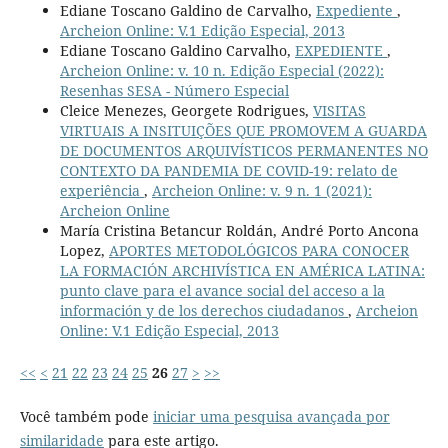
Ediane Toscano Galdino de Carvalho,
Expediente
,
Archeion Online: V.1 Edição Especial, 2013
Ediane Toscano Galdino Carvalho,
EXPEDIENTE
,
Archeion Online: v. 10 n. Edição Especial (2022):
Resenhas SESA - Número Especial
Cleice Menezes, Georgete Rodrigues,
VISITAS
VIRTUAIS A INSITUIÇÕES QUE PROMOVEM A GUARDA
DE DOCUMENTOS ARQUIVÍSTICOS PERMANENTES NO
CONTEXTO DA PANDEMIA DE COVID-19: relato de
experiência
,
Archeion Online: v. 9 n. 1 (2021):
Archeion Online
María Cristina Betancur Roldán, André Porto Ancona
Lopez,
APORTES METODOLÓGICOS PARA CONOCER
LA FORMACIÓN ARCHIVÍSTICA EN AMÉRICA LATINA:
punto clave para el avance social del acceso a la
información y de los derechos ciudadanos
,
Archeion
Online: V.1 Edição Especial, 2013
<<
<
21
22
23
24
25
26
27
>
>>
Você também pode
iniciar uma pesquisa avançada por
similaridade
para este artigo.