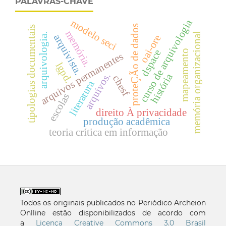
PALAVRAS-CHAVE
modelo seci
curso de arquivologia
proteÇÃo de dados
tipologias documentais
memória.
memória organizacional
arquivologia.
arquivista.
oai-ore
dspace
mapeamento
arquivos permanentes
lgpd.
arquivos.
história
chesf
literatura
escolas
direito À privacidade
produção acadêmica
teoria crítica em informação
Todos os originais publicados no Periódico Archeion
Onlline estão disponibilizados de acordo com
a
Licença Creative Commons 3.0 Brasil