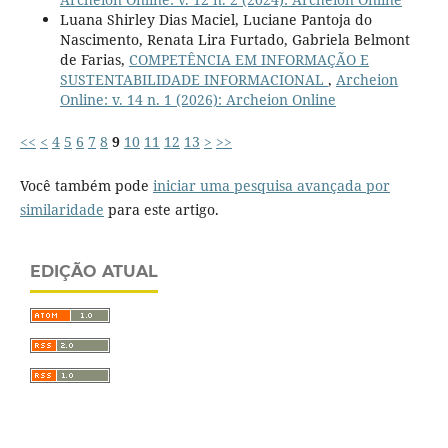
Luana Shirley Dias Maciel, Luciane Pantoja do
Nascimento, Renata Lira Furtado, Gabriela Belmont
de Farias,
COMPETÊNCIA EM INFORMAÇÃO E
SUSTENTABILIDADE INFORMACIONAL
,
Archeion
Online: v. 14 n. 1 (2026): Archeion Online
<<
<
4
5
6
7
8
9
10
11
12
13
>
>>
Você também pode
iniciar uma pesquisa avançada por
similaridade
para este artigo.
EDIÇÃO ATUAL