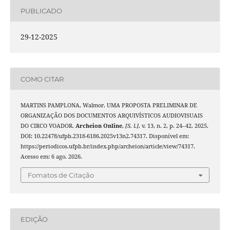
PUBLICADO
29-12-2025
COMO CITAR
MARTINS PAMPLONA, Walmor. UMA PROPOSTA PRELIMINAR DE
ORGANIZAÇÃO DOS DOCUMENTOS ARQUIVÍSTICOS AUDIOVISUAIS
DO CIRCO VOADOR.
Archeion Online
,
[S. l.]
, v. 13, n. 2, p. 24–42, 2025.
DOI: 10.22478/ufpb.2318-6186.2025v13n2.74317. Disponível em:
https://periodicos.ufpb.br/index.php/archeion/article/view/74317.
Acesso em: 6 ago. 2026.
Fomatos de Citação
EDIÇÃO