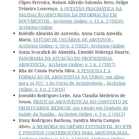
Clipes Ferreira, Nelson Alfredo Salomão Neto, Felipe
Teixeira Lourenço,
A QUESTÃO PRAGMÁTICA NA
VALIDAÇÃO DISCURSIVA DA INFORMAÇÃO EM
DOCUMENTOS
,
Archeion Online: v. 12 n. 2 (2024):
Archeion Online
Rodolfo Almeida de Azevedo, Anna Carla Ameida
Mariz,
ESTUDO DE USUÁRIOS DE ARQUIVOS
,
Archeion Online: v. 10 n. 2 (2022): Archeion Online
Sonia Scoralick de Almeida, Emeide Nóbrega Duarte,
PANORAMA DA ATUAÇÃO DO PROFISSIONAL
ARQUIVISTA
,
Archeion Online: v. 5 n. 1 (2017)
Rita de Cássia Portela Silva,
A PESQUISA E A
FORMAÇÃO DE ARQUIVISTAS NA UFRGS: um olhar
para os TCC´s do Curso de Arquivologia
,
Archeion
Online: v. 4 n. 2 (2016)
Josealdo Rodrigues Leite, Ana Claudia Medeiros de
Sousa,
PRÁTICAS ARQUIVÍSTICAS NO CONTEXTO DE
PRONTUÁRIOS MÉDICOS: um estudo em Unidade de
Saúde da Família
,
Archeion Online: v. 3 n. 2 (2015)
Irany Rodrigues Barbosa, Sandra Maria Campos
Alves,
A MEMÓRIA DO GRÊMIO ESTUDANTIL NO IFPB
E POSSÍVEIS CONTRIBUIÇÕES PARA ARQUIVOLOGIA
,
Archeion Online: v. 12 n. 2 (2024): Archeion Online