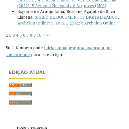
(2022): V Semana Nacional de Arquivos (SNA)
Rojeane de Araújo Lima, Rosilene Agapito da Silva
Llarena,
SIGILO DE DOCUMENTOS DIGITALIZADOS
,
Archeion Online: v. 10 n. 2 (2022): Archeion Online
1
2
3
4
5
6
7
8
9
10
>
>>
Você também pode
iniciar uma pesquisa avançada por
similaridade
para este artigo.
EDIÇÃO ATUAL
ISSN 2318-6186