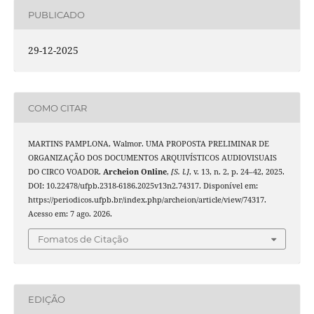
PUBLICADO
29-12-2025
COMO CITAR
MARTINS PAMPLONA, Walmor. UMA PROPOSTA PRELIMINAR DE
ORGANIZAÇÃO DOS DOCUMENTOS ARQUIVÍSTICOS AUDIOVISUAIS
DO CIRCO VOADOR.
Archeion Online
,
[S. l.]
, v. 13, n. 2, p. 24–42, 2025.
DOI: 10.22478/ufpb.2318-6186.2025v13n2.74317. Disponível em:
https://periodicos.ufpb.br/index.php/archeion/article/view/74317.
Acesso em: 7 ago. 2026.
Fomatos de Citação
EDIÇÃO