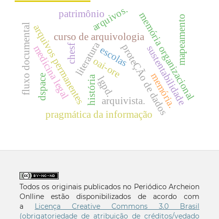
arquivos.
patrimônio
memória organizacional
mapeamento
fluxo documental
arquivos permanentes
curso de arquivologia
literatura
proteÇÃo de dados
chesf
medicina legal
sustentabilidade
escolas
oai-ore
memória.
dspace
história
lgpd.
arquivista.
pragmática da informação
Todos os originais publicados no Periódico Archeion
Onlline estão disponibilizados de acordo com
a
Licença Creative Commons 3.0 Brasil
(obrigatoriedade de atribuição de créditos/vedado