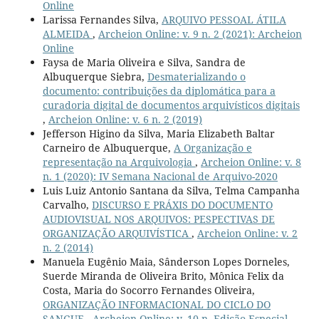
Online
Larissa Fernandes Silva,
ARQUIVO PESSOAL ÁTILA
ALMEIDA
,
Archeion Online: v. 9 n. 2 (2021): Archeion
Online
Faysa de Maria Oliveira e Silva, Sandra de
Albuquerque Siebra,
Desmaterializando o
documento: contribuições da diplomática para a
curadoria digital de documentos arquivísticos digitais
,
Archeion Online: v. 6 n. 2 (2019)
Jefferson Higino da Silva, Maria Elizabeth Baltar
Carneiro de Albuquerque,
A Organização e
representação na Arquivologia
,
Archeion Online: v. 8
n. 1 (2020): IV Semana Nacional de Arquivo-2020
Luis Luiz Antonio Santana da Silva, Telma Campanha
Carvalho,
DISCURSO E PRÁXIS DO DOCUMENTO
AUDIOVISUAL NOS ARQUIVOS: PESPECTIVAS DE
ORGANIZAÇÃO ARQUIVÍSTICA
,
Archeion Online: v. 2
n. 2 (2014)
Manuela Eugênio Maia, Sânderson Lopes Dorneles,
Suerde Miranda de Oliveira Brito, Mônica Felix da
Costa, Maria do Socorro Fernandes Oliveira,
ORGANIZAÇÃO INFORMACIONAL DO CICLO DO
SANGUE
,
Archeion Online: v. 10 n. Edição Especial