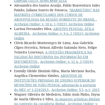
Especial (2023): Ações Rede SESA
Alessandra dos Santos Araújo, Pablo Boaventura Sales
Paixão, Juliana Soares de Fonseca,
“MARKETING” NAS
MATRIZES CURRICULARES DOS CURSOS DE
ARQUIVOLOGIA DA REGIÃO NORDESTE DO BRASIL
,
Archeion Online: v. 10 n. 1 (2022): Archeion Online
Larissa Fernandes Silva,
ARQUIVO PESSOAL ÁTILA
ALMEIDA
,
Archeion Online: v. 9 n. 2 (2021): Archeion
Online
Clóvis Ricardo Montenegro de Lima, Ana Gabriela
Clipes Ferreira, Nelson Alfredo Salomão Neto, Felipe
Teixeira Lourenço,
A QUESTÃO PRAGMÁTICA NA
VALIDAÇÃO DISCURSIVA DA INFORMAÇÃO EM
DOCUMENTOS
,
Archeion Online: v. 12 n. 2 (2024):
Archeion Online
Emmily Gleide Dionisio Silva, Maria Meriane Rocha,
Angélica Clementino Simões,
ARQUIVOS DE
INSTITUIÇÕES PRIVADAS DE ENSINO SUPERIOR DO
MUNICÍPIO DE JOÃO PESSOA: adequação à portaria
do MEC nº 1.224/2013
,
Archeion Online: V.3, n.1, 2015
Wagner Oliveira de Medeiros, Fabio Assis Pinho, Faysa
de maria Oliveira e Silva,
As imagens artísticas digitais
no contexto da curadoria digital
,
Archeion Online: v.