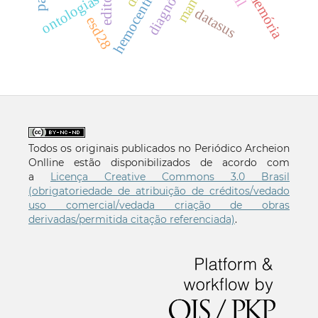
hemocentro paraíba
diagnóstico
editorial
ontologias
datasus
esd28
Todos os originais publicados no Periódico Archeion
Onlline estão disponibilizados de acordo com
a
Licença Creative Commons 3.0 Brasil
(obrigatoriedade de atribuição de créditos/vedado
uso comercial/vedada criação de obras
derivadas/permitida citação referenciada)
.