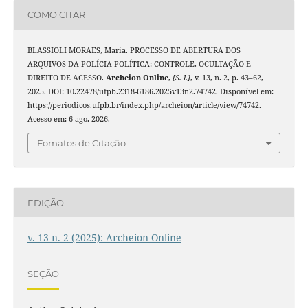
COMO CITAR
BLASSIOLI MORAES, Maria. PROCESSO DE ABERTURA DOS
ARQUIVOS DA POLÍCIA POLÍTICA: CONTROLE, OCULTAÇÃO E
DIREITO DE ACESSO.
Archeion Online
,
[S. l.]
, v. 13, n. 2, p. 43–62,
2025. DOI: 10.22478/ufpb.2318-6186.2025v13n2.74742. Disponível em:
https://periodicos.ufpb.br/index.php/archeion/article/view/74742.
Acesso em: 6 ago. 2026.
Fomatos de Citação
EDIÇÃO
v. 13 n. 2 (2025): Archeion Online
SEÇÃO