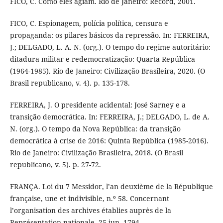
FICO, C. Como eles agiam. Rio de Janeiro: Record, 2001.
FICO, C. Espionagem, polícia política, censura e
propaganda: os pilares básicos da repressão. In: FERREIRA,
J.; DELGADO, L. A. N. (org.). O tempo do regime autoritário:
ditadura militar e redemocratização: Quarta República
(1964-1985). Rio de Janeiro: Civilização Brasileira, 2020. (O
Brasil republicano, v. 4). p. 135-178.
FERREIRA, J. O presidente acidental: José Sarney e a
transição democrática. In: FERREIRA, J.; DELGADO, L. de A.
N. (org.). O tempo da Nova República: da transição
democrática à crise de 2016: Quinta República (1985-2016).
Rio de Janeiro: Civilização Brasileira, 2018. (O Brasil
republicano, v. 5). p. 27-72.
FRANÇA. Loi du 7 Messidor, l’an deuxième de la République
française, une et indivisible, n.º 58. Concernant
l’organisation des archives établies auprès de la
Représentation nationale. 25 jun. 1794.