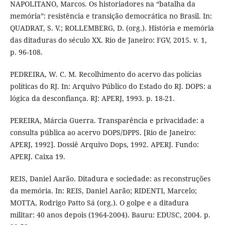
NAPOLITANO, Marcos. Os historiadores na “batalha da
memória”: resistência e transição democrática no Brasil. In:
QUADRAT, S. V.; ROLLEMBERG, D. (org.). História e memória
das ditaduras do século XX. Rio de Janeiro: FGV, 2015. v. 1,
p. 96-108.
PEDREIRA, W. C. M. Recolhimento do acervo das polícias
políticas do RJ. In: Arquivo Público do Estado do RJ. DOPS: a
lógica da desconfiança. RJ: APERJ, 1993. p. 18-21.
PEREIRA, Márcia Guerra. Transparência e privacidade: a
consulta pública ao acervo DOPS/DPPS. [Rio de Janeiro:
APERJ, 1992]. Dossiê Arquivo Dops, 1992. APERJ. Fundo:
APERJ. Caixa 19.
REIS, Daniel Aarão. Ditadura e sociedade: as reconstruções
da memória. In: REIS, Daniel Aarão; RIDENTI, Marcelo;
MOTTA, Rodrigo Patto Sá (org.). O golpe e a ditadura
militar: 40 anos depois (1964-2004). Bauru: EDUSC, 2004. p.