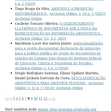
6 n. 2 (2019)
Tiago Braga da Silva,
ARQUIVO E A PRODUÇÃO
HISTORIOGRÁFICA
,
Archeion Online: v. 10 n. 2 (2022):
Archeion Online
Cacilene Toscano Oliveira,
O GERENCIAMENTO
ELETRÔNICO DE DOCUMENTOS SOB A ÓTICA DA
REPRESENTAÇÃO DA INFORMAÇÃO ARQUIVÍSTICA
,
Archeion Online: V.2, n.1, 2014
Mardônio Lacet dos Santos Júnior,
Intencionalidades
para a gestão documental: declaração de intenções
para a política pública de gestão de documentos de
arquivo do Campus João Pessoa do Instituto Federal
de Educação, Ciência e Tecnologia da Paraíba
,
Archeion Online: v. 6 n. 1 (2018)
Sérgio Rodrigues Santana, Eliane Epifane Martins,
Daniel Jackson Estevam da Costa,
DESCLASSIFICAÇÃO
ARQUIVÍSTICA PARA ARQUIVOS PESSOAIS
,
Archeion
Online: v. 12 n. 2 (2024): Archeion Online
<<
<
3
4
5
6
7
8
9
10
11
12
>
>>
Você também pode
iniciar uma pesquisa avançada por