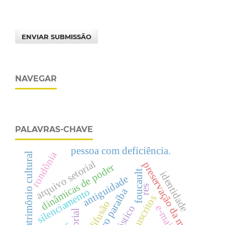
ENVIAR SUBMISSÃO
NAVEGAR
PALAVRAS-CHAVE
pessoa com deficiência.
rondônia
patrimônio cultural
arquivo setorial
preservação da memória
dinâmicas de poder
foucault
identidade
antiguidade
res
silenciamento
manuscritos
difusão
e-mail