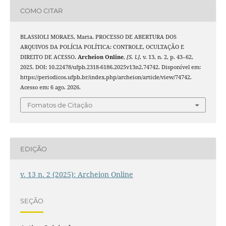
COMO CITAR
BLASSIOLI MORAES, Maria. PROCESSO DE ABERTURA DOS
ARQUIVOS DA POLÍCIA POLÍTICA: CONTROLE, OCULTAÇÃO E
DIREITO DE ACESSO.
Archeion Online
,
[S. l.]
, v. 13, n. 2, p. 43–62,
2025. DOI: 10.22478/ufpb.2318-6186.2025v13n2.74742. Disponível em:
https://periodicos.ufpb.br/index.php/archeion/article/view/74742.
Acesso em: 6 ago. 2026.
Fomatos de Citação
EDIÇÃO
v. 13 n. 2 (2025): Archeion Online
SEÇÃO