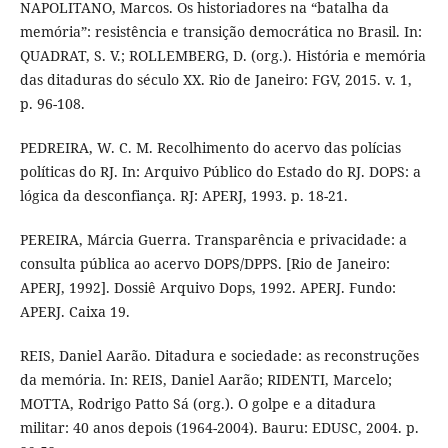
NAPOLITANO, Marcos. Os historiadores na “batalha da
memória”: resistência e transição democrática no Brasil. In:
QUADRAT, S. V.; ROLLEMBERG, D. (org.). História e memória
das ditaduras do século XX. Rio de Janeiro: FGV, 2015. v. 1,
p. 96-108.
PEDREIRA, W. C. M. Recolhimento do acervo das polícias
políticas do RJ. In: Arquivo Público do Estado do RJ. DOPS: a
lógica da desconfiança. RJ: APERJ, 1993. p. 18-21.
PEREIRA, Márcia Guerra. Transparência e privacidade: a
consulta pública ao acervo DOPS/DPPS. [Rio de Janeiro:
APERJ, 1992]. Dossiê Arquivo Dops, 1992. APERJ. Fundo:
APERJ. Caixa 19.
REIS, Daniel Aarão. Ditadura e sociedade: as reconstruções
da memória. In: REIS, Daniel Aarão; RIDENTI, Marcelo;
MOTTA, Rodrigo Patto Sá (org.). O golpe e a ditadura
militar: 40 anos depois (1964-2004). Bauru: EDUSC, 2004. p.