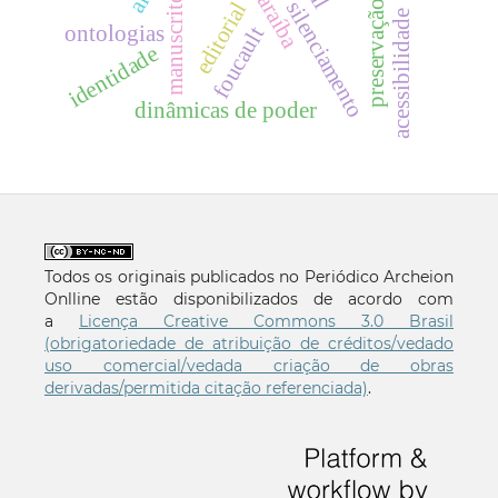
manuscritos
silenciamento
editorial
acessibilidade
ontologias
foucault
identidade
dinâmicas de poder
Todos os originais publicados no Periódico Archeion
Onlline estão disponibilizados de acordo com
a
Licença Creative Commons 3.0 Brasil
(obrigatoriedade de atribuição de créditos/vedado
uso comercial/vedada criação de obras
derivadas/permitida citação referenciada)
.