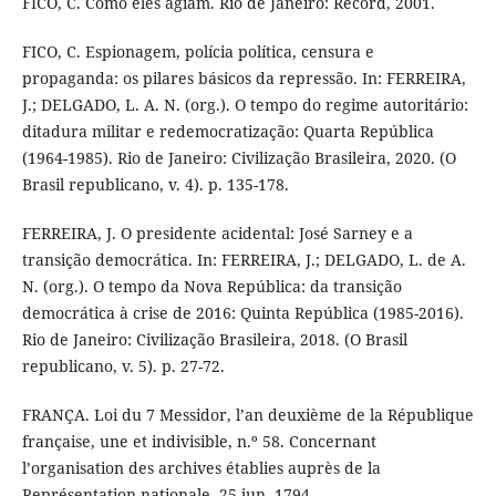
FICO, C. Como eles agiam. Rio de Janeiro: Record, 2001.
FICO, C. Espionagem, polícia política, censura e
propaganda: os pilares básicos da repressão. In: FERREIRA,
J.; DELGADO, L. A. N. (org.). O tempo do regime autoritário:
ditadura militar e redemocratização: Quarta República
(1964-1985). Rio de Janeiro: Civilização Brasileira, 2020. (O
Brasil republicano, v. 4). p. 135-178.
FERREIRA, J. O presidente acidental: José Sarney e a
transição democrática. In: FERREIRA, J.; DELGADO, L. de A.
N. (org.). O tempo da Nova República: da transição
democrática à crise de 2016: Quinta República (1985-2016).
Rio de Janeiro: Civilização Brasileira, 2018. (O Brasil
republicano, v. 5). p. 27-72.
FRANÇA. Loi du 7 Messidor, l’an deuxième de la République
française, une et indivisible, n.º 58. Concernant
l’organisation des archives établies auprès de la
Représentation nationale. 25 jun. 1794.