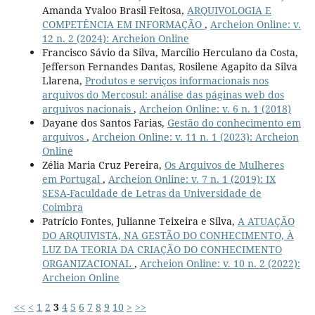
Amanda Yvaloo Brasil Feitosa,
ARQUIVOLOGIA E
COMPETÊNCIA EM INFORMAÇÃO
,
Archeion Online: v.
12 n. 2 (2024): Archeion Online
Francisco Sávio da Silva, Marcílio Herculano da Costa,
Jefferson Fernandes Dantas, Rosilene Agapito da Silva
Llarena,
Produtos e serviços informacionais nos
arquivos do Mercosul: análise das páginas web dos
arquivos nacionais
,
Archeion Online: v. 6 n. 1 (2018)
Dayane dos Santos Farias,
Gestão do conhecimento em
arquivos
,
Archeion Online: v. 11 n. 1 (2023): Archeion
Online
Zélia Maria Cruz Pereira,
Os Arquivos de Mulheres
em Portugal
,
Archeion Online: v. 7 n. 1 (2019): IX
SESA-Faculdade de Letras da Universidade de
Coimbra
Patrício Fontes, Julianne Teixeira e Silva,
A ATUAÇÃO
DO ARQUIVISTA, NA GESTÃO DO CONHECIMENTO, À
LUZ DA TEORIA DA CRIAÇÃO DO CONHECIMENTO
ORGANIZACIONAL
,
Archeion Online: v. 10 n. 2 (2022):
Archeion Online
<<
<
1
2
3
4
5
6
7
8
9
10
>
>>