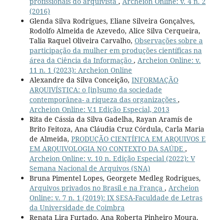
profissionais do arquivista
,
Archeion Online: v. 4 n. 2
(2016)
Glenda Silva Rodrigues, Eliane Silveira Gonçalves,
Rodolfo Almeida de Azevedo, Alice Silva Cerqueira,
Talia Raquel Oliveira Carvalho,
Observações sobre a
participação da mulher em produções científicas na
área da Ciência da Informação
,
Archeion Online: v.
11 n. 1 (2023): Archeion Online
Alexandre da Silva Conceição,
INFORMAÇÃO
ARQUIVÍSTICA: o [in]sumo da sociedade
contemporânea- a riqueza das organizações
,
Archeion Online: V.1 Edição Especial, 2013
Rita de Cássia da Silva Gadelha, Rayan Aramís de
Brito Feitoza, Ana Cláudia Cruz Córdula, Carla Maria
de Almeida,
PRODUÇÃO CIENTÍFICA EM ARQUIVOS E
EM ARQUIVOLOGIA NO CONTEXTO DA SAÚDE
,
Archeion Online: v. 10 n. Edição Especial (2022): V
Semana Nacional de Arquivos (SNA)
Bruna Pimentel Lopes, Georgete Medleg Rodrigues,
Arquivos privados no Brasil e na França
,
Archeion
Online: v. 7 n. 1 (2019): IX SESA-Faculdade de Letras
da Universidade de Coimbra
Renata Lira Furtado, Ana Roberta Pinheiro Moura,