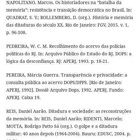
NAPOLITANO, Marcos. Os historiadores na “batalha da
memória”: resistência e transição democrática no Brasil. In:
QUADRAT, S. V.; ROLLEMBERG, D. (org.). História e memória
das ditaduras do século XX. Rio de Janeiro: FGV, 2015. v. 1,
p. 96-108.
PEDREIRA, W. C. M. Recolhimento do acervo das polícias
políticas do RJ. In: Arquivo Público do Estado do RJ. DOPS: a
lógica da desconfiança. RJ: APERJ, 1993. p. 18-21.
PEREIRA, Márcia Guerra. Transparência e privacidade: a
consulta pública ao acervo DOPS/DPPS. [Rio de Janeiro:
APERJ, 1992]. Dossiê Arquivo Dops, 1992. APERJ. Fundo:
APERJ. Caixa 19.
REIS, Daniel Aarão. Ditadura e sociedade: as reconstruções
da memória. In: REIS, Daniel Aarão; RIDENTI, Marcelo;
MOTTA, Rodrigo Patto Sá (org.). O golpe e a ditadura
militar: 40 anos depois (1964-2004). Bauru: EDUSC, 2004. p.