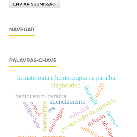
ENVIAR SUBMISSÃO
NAVEGAR
PALAVRAS-CHAVE
hematologia e hemoterapia na paraíba
esd28
diagnóstico
foucault
hemocentro paraíba
preservação da memória
silenciamento
e-mail
antiguidade
manuscritos
editorial
res
ontologias
datasus
difusão
adufepe
identidade
arquivo – memória