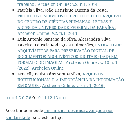
trabalho
,
Archeion Online: V.2, n.1, 2014
Patrícia Silva, João Henrique Lucena da Costa,
PRODUTOS E SERVIÇOS OFERECIDOS PELO ARQUIVO
DO CENTRO DE CIÊNCIAS HUMANAS, LETRAS E
ARTES DA UNIVERSIDADE FEDERAL DA PARAÍBA
,
Archeion Online: V.2, n.1, 2014
Luiz Antonio Santana da Silva, Alessandra Silva
Taveira, Patrícia Rodrigues Guimarães,
ESTRATÉGIAS
ARQUIVÍSTICAS PARA PRESERVAÇÃO DIGITAL DE
DOCUMENTOS ARQUIVÍSTICOS DIGITAIS (DAD) EM
FORMATO DE IMAGEM
,
Archeion Online: v. 10 n. 1
(2022): Archeion Online
Ismaelly Batista dos Santos Silva,
ARQUIVOS
INSTITUCIONAIS E A IMPORTÂNCIA DA INFORMAÇÃO
EM SAÚDE
,
Archeion Online: v. 4 n. 1 (2016)
<<
<
4
5
6
7
8
9
10
11
12
13
>
>>
Você também pode
iniciar uma pesquisa avançada por
similaridade
para este artigo.