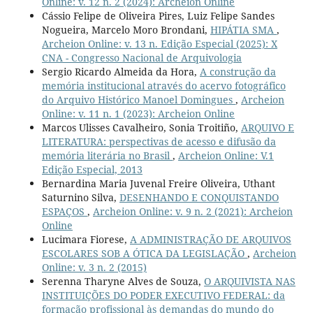
Online: v. 12 n. 2 (2024): Archeion Online
Cássio Felipe de Oliveira Pires, Luiz Felipe Sandes
Nogueira, Marcelo Moro Brondani,
HIPÁTIA SMA
,
Archeion Online: v. 13 n. Edição Especial (2025): X
CNA - Congresso Nacional de Arquivologia
Sergio Ricardo Almeida da Hora,
A construção da
memória institucional através do acervo fotográfico
do Arquivo Histórico Manoel Domingues
,
Archeion
Online: v. 11 n. 1 (2023): Archeion Online
Marcos Ulisses Cavalheiro, Sonia Troitiño,
ARQUIVO E
LITERATURA: perspectivas de acesso e difusão da
memória literária no Brasil
,
Archeion Online: V.1
Edição Especial, 2013
Bernardina Maria Juvenal Freire Oliveira, Uthant
Saturnino Silva,
DESENHANDO E CONQUISTANDO
ESPAÇOS
,
Archeion Online: v. 9 n. 2 (2021): Archeion
Online
Lucimara Fiorese,
A ADMINISTRAÇÃO DE ARQUIVOS
ESCOLARES SOB A ÓTICA DA LEGISLAÇÃO
,
Archeion
Online: v. 3 n. 2 (2015)
Serenna Tharyne Alves de Souza,
O ARQUIVISTA NAS
INSTITUIÇÕES DO PODER EXECUTIVO FEDERAL: da
formação profissional às demandas do mundo do