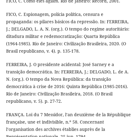
FICO, C. Como eles agiam. Rio de Janeiro: Record, 2001.
FICO, C. Espionagem, polícia política, censura e
propaganda: os pilares básicos da repressão. In: FERREIRA,
J.; DELGADO, L. A. N. (org.). O tempo do regime autoritário:
ditadura militar e redemocratização: Quarta República
(1964-1985). Rio de Janeiro: Civilização Brasileira, 2020. (O
Brasil republicano, v. 4). p. 135-178.
FERREIRA, J. O presidente acidental: José Sarney e a
transição democrática. In: FERREIRA, J.; DELGADO, L. de A.
N. (org.). O tempo da Nova República: da transição
democrática à crise de 2016: Quinta República (1985-2016).
Rio de Janeiro: Civilização Brasileira, 2018. (O Brasil
republicano, v. 5). p. 27-72.
FRANÇA. Loi du 7 Messidor, l’an deuxième de la République
française, une et indivisible, n.º 58. Concernant
l’organisation des archives établies auprès de la
Représentation nationale. 25 jun. 1794.