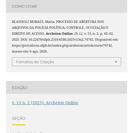
COMO CITAR
BLASSIOLI MORAES, Maria. PROCESSO DE ABERTURA DOS
ARQUIVOS DA POLÍCIA POLÍTICA: CONTROLE, OCULTAÇÃO E
DIREITO DE ACESSO.
Archeion Online
,
[S. l.]
, v. 13, n. 2, p. 43–62,
2025. DOI: 10.22478/ufpb.2318-6186.2025v13n2.74742. Disponível em:
https://periodicos.ufpb.br/index.php/archeion/article/view/74742.
Acesso em: 6 ago. 2026.
Fomatos de Citação
EDIÇÃO
v. 13 n. 2 (2025): Archeion Online
SEÇÃO