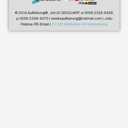
© 2014 Aufklärung
®
, doi:10.18012/ARF, e-ISSN 2318-9428,
p-ISSN 2358-8470 | revistaaufklarung@hotmail.com | João
Pessoa-PB-Brasil |
CC BY Attribution 4.0 International