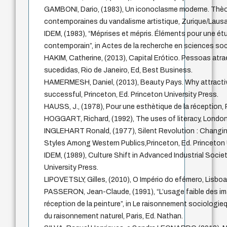
GAMBONI, Dario, (1983), Un iconoclasme moderne. Thèor
contemporaines du vandalisme artistique, Zurique/Lausa
IDEM, (1983), “Méprises et mépris. Éléments pour une ét
contemporain”, in Actes de la recherche en sciences soci
HAKIM, Catherine, (2013), Capital Erótico. Pessoas atr
sucedidas, Rio de Janeiro, Ed, Best Business.
HAMERMESH, Daniel, (2013), Beauty Pays. Why attracti
successful, Princeton, Ed. Princeton University Press.
HAUSS, J., (1978), Pour une esthètique de la réception, P
HOGGART, Richard, (1992), The uses of literacy, London
INGLEHART Ronald, (1977), Silent Revolution : Changing
Styles Among Western Publics,Princeton, Ed. Princeton 
IDEM, (1989), Culture Shift in Advanced Industrial Societ
University Press.
LIPOVETSLY, Gilles, (2010), O Império do efémero, Lisbo
PASSERON, Jean-Claude, (1991), “L’usage faible des im
réception de la peinture”, in Le raisonnement sociologi
du raisonnement naturel, Paris, Ed. Nathan.