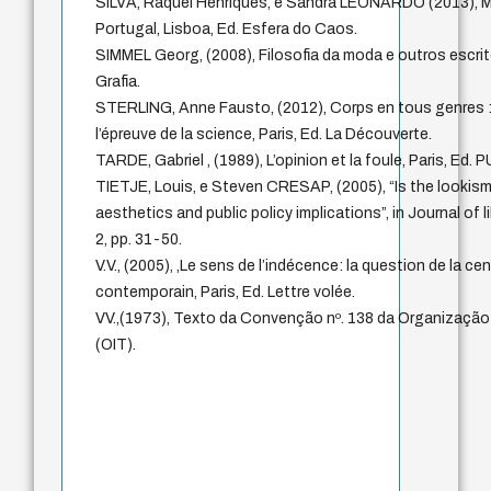
SILVA, Raquel Henriques, e Sandra LEONARDO (2013), M
Portugal, Lisboa, Ed. Esfera do Caos.
SIMMEL Georg, (2008), Filosofia da moda e outros escrit
Grafia.
STERLING, Anne Fausto, (2012), Corps en tous genres : 
l’épreuve de la science, Paris, Ed. La Découverte.
TARDE, Gabriel , (1989), L’opinion et la foule, Paris, Ed. P
TIETJE, Louis, e Steven CRESAP, (2005), “Is the lookism 
aesthetics and public policy implications”, in Journal of lib
2, pp. 31-50.
V.V., (2005), ,Le sens de l’indécence: la question de la c
contemporain, Paris, Ed. Lettre volée.
VV.,(1973), Texto da Convenção nº. 138 da Organização 
(OIT).