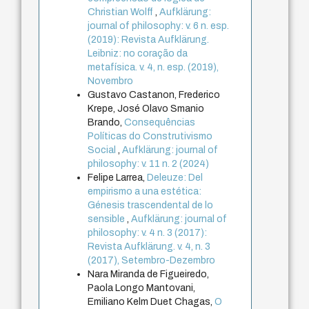
Christian Wolff
,
Aufklärung:
journal of philosophy: v. 6 n. esp.
(2019): Revista Aufklärung.
Leibniz: no coração da
metafísica. v. 4, n. esp. (2019),
Novembro
Gustavo Castanon, Frederico
Krepe, José Olavo Smanio
Brando,
Consequências
Políticas do Construtivismo
Social
,
Aufklärung: journal of
philosophy: v. 11 n. 2 (2024)
Felipe Larrea,
Deleuze: Del
empirismo a una estética:
Génesis trascendental de lo
sensible
,
Aufklärung: journal of
philosophy: v. 4 n. 3 (2017):
Revista Aufklärung. v. 4, n. 3
(2017), Setembro-Dezembro
Nara Miranda de Figueiredo,
Paola Longo Mantovani,
Emiliano Kelm Duet Chagas,
O