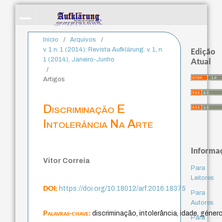
Início
/
Arquivos
/
v. 1 n. 1 (2014): Revista Aufklärung. v. 1, n.
Edição
1 (2014), Janeiro-Junho
Atual
/
Artigos
Discriminação E
Intolerância Na Arte
Informa
Vitor Correia
Para
Leitores
DOI:
https://doi.org/10.18012/arf.2016.18375
Para
Autores
Palavras-chave:
discriminação, intolerância, idade, género
Para