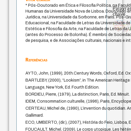
* Pós-Doutorado em Ética e Filosofia Política, na Facul
Palavras
Humanas da Universidade Nova de Lisboa. Doutorado em 
chave
Jurídica, na Universidade da Sorbonne, em Paris. Pós
direito romano
leyes
real
intolerância
género
guayaquil
Educacional, na Faculdade de Letras da Universidade d
homem-medida
jacobi
desejo
sacrifício
metafísica do tempo
logos
identidade nacional
protágoras
experiência temporal
fundamentalismo
pedagogia
perdón
filosofias indígenas
idade
Estética e Filosofia da Arte, na Faculdade de Letras da 
j.c.m. neto
lei
palavra
bataille
mind
(antes do Processo de Bolonha). É membro de Sociedades
de pesquisa, e de Associações culturais, nacionais e in
Referências
AYTO, John, (1999), 20th.Century Words, Oxford, Ed. Oxf
BARTLEBY, (2000), “Lookism”, in The American Heritage 
Language, New York, Ed. Fourth Edition.
BORDIEU, Pierre, (1979), La distinction, Paris, Ed. Minuit.
IDEM, Consommation culturelle, (1996), Paris, Encycloped
CERTEAU, Michel de, (1990), L’invention du quotidian. Arts
Gallimard.
ECO, UMBERTO, (dir.), (2007), História do Feio, Lisboa, Ed
FOUCAULT, Michel, (2009), Le corps utopique. Les hétéro