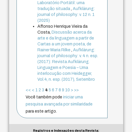
Laboratório Portátil: uma
tradução situada
,
Aufklärung:
journal of philosophy: v. 12 n. 1
(2025)
Affonso Henrique Vieira da
Costa,
Discussão acerca da
arte e da linguagem a partir de
Cartas a um jovem poeta, de
Rainer Maria Rilke
,
Aufklärung:
journal of philosophy: v. 4 n. esp.
(2017): Revista Aufklärung.
Linguagem e Poesia – Uma
interlocução com Heidegger,
Vol.4, n. esp. (2017), Setembro
<<
<
1
2
3
4
5
6
7
8
9
10
>
>>
Você também pode
iniciar uma
pesquisa avançada por similaridade
para este artigo.
Registros e Indexações desta Revista: