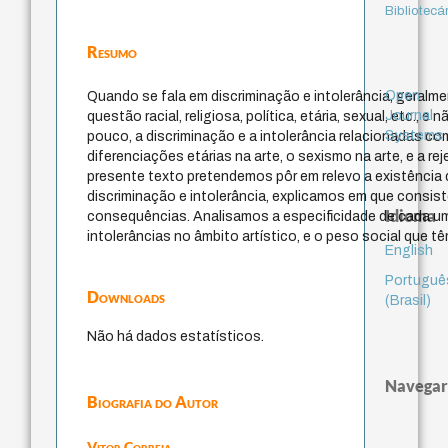
Bibliotecá
Resumo
Open
Quando se fala em discriminação e intolerância, geralme
Journal
questão racial, religiosa, política, etária, sexual, etc., e 
Systems
pouco, a discriminação e a intolerância relacionadas c
diferenciações etárias na arte, o sexismo na arte, e a re
presente texto pretendemos pôr em relevo a existência
discriminação e intolerância, explicamos em que consis
Idioma
consequências. Analisamos a especificidade de cada u
intolerâncias no âmbito artístico, e o peso social que t
English
Portuguê
Downloads
(Brasil)
Não há dados estatísticos.
Navegar
Biografia do Autor
Vitor Correia