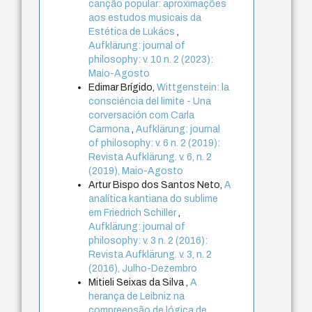
canção popular: aproximações
aos estudos musicais da
Estética de Lukács
,
Aufklärung: journal of
philosophy: v. 10 n. 2 (2023):
Maio-Agosto
Edimar Brígido,
Wittgenstein: la
consciéncia del limite - Una
corversación com Carla
Carmona
,
Aufklärung: journal
of philosophy: v. 6 n. 2 (2019):
Revista Aufklärung. v. 6, n. 2
(2019), Maio-Agosto
Artur Bispo dos Santos Neto,
A
analítica kantiana do sublime
em Friedrich Schiller
,
Aufklärung: journal of
philosophy: v. 3 n. 2 (2016):
Revista Aufklärung. v. 3, n. 2
(2016), Julho-Dezembro
Mitieli Seixas da Silva ,
A
herança de Leibniz na
compreensão de lógica de