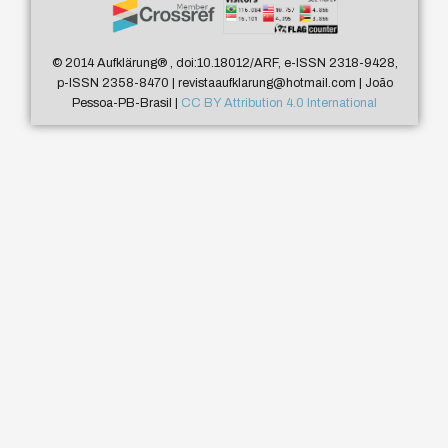
© 2014 Aufklärung
®
, doi:10.18012/ARF, e-ISSN 2318-9428,
p-ISSN 2358-8470 | revistaaufklarung@hotmail.com | João
Pessoa-PB-Brasil |
CC BY Attribution 4.0 International