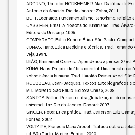
ADORNO, Theodor. HORKHEIMER, Max. Dialética do Escl
Antonio de Almeida. Rio de Janeiro: Zahar, 2011.
BOFF, Leonardo. Fundamentalismo, terrorismo, religião e
CASSIRER, Ernst. A filosofia do iluminismo. Trad. Álvaro
Editora da Unicamp, 1995.
COMPARATO, Fábio Konder. Ética. São Paulo: Companhi
JONAS, Hans. Ética Medicina e técnica. Trad. Fernando 
Veja, 1994.
LEÃO, Emmanuel Carneiro. Aprendendo a pensar. 2ª ed. P
KÜNG, Hans. Projeto de ética mundial: Uma moral ecumê
sobrevivência humana. Trad. Haroldo Reimer. 4ª ed. São 
ROUSSEAU, Jean-Jacques. Textos autobiográficos e out
M. L. Moretto. São Paulo: Editora Unesp, 2009.
SANTOS, Milton. Por uma outra globalização: do pensa
universal. 14ª. Rio de Janeiro: Record: 2007.
SINGER, Peter. Ética prática. Trad. Jefferson Luiz Camar
Fontes, 2002.
VOLTAIRE, François Marie Arouet. Tratado sobre a tolerâ
ed. São Paulo: Martins Fontes, 2000.