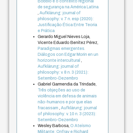
Bobbio e o contexto regional
de segurança na América Latina
,
Aufklärung: journal of
philosophy: v. 7 n. esp (2020):
Justificação Ética Entre Teoria
e Prática
Gerardo Miguel Nieves Loja,
Vicente Eduardo Benítez Pérez,
Paradigmas emergentes.
Diálogos con Edgar Morin en un
horizonte intercultural
,
Aufklärung: journal of
philosophy: v. 8 n. 3 (2021):
Setembro-Dezembro
Gabriel Garmendia da Trindade,
Três objeções ao uso de
violência em defesa de animais
não-humanos e por que elas
fracassam
,
Aufklärung: journal
of philosophy: v. 10 n. 3 (2023):
Setembro-Dezembro
Wesley Barbosa,
O Ateísmo
Militante: Onfray e Richard