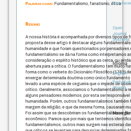
Palavras-chave:
Bibliotecá
Fundamentalismo, fanatismo, ética
Resumo
Open
Journal
A nossa história é acompanhada por diversos tipos de
Systems
proposta desse artigo é destacar alguns fundamentali
humanidade e que foram questionados por pensadores e 
fundamentalismo se dá na forma como interpretamos a
consideração o espírito histórico que as cerca, ou ai
Idioma
abertura para a crítica. O fundamentalismo tem muito h
forma como o verbete do Dicionário Filosófico (1752) de
English
enxergar determinada doutrina como único fundamento 
Portuguê
levado a uma espécie de cegueira que o impede de observ
(Brasil)
crítico. Geralmente, associamos o fundamentalismo à re
alguns pensadores modernos, por esta ser responsável
humanidade. Porém, outros fundamentalismos também 
margem da religião, e que da mesma forma, causaram mu
Navegar
Foi assim que se descobriram os fundamentalismos: filosóf
econômico. Parece que por mais que tentemos identific
fundamentalismos, outros mais surgem nas esteiras d
que críticos se levantam para denunciar determinados f