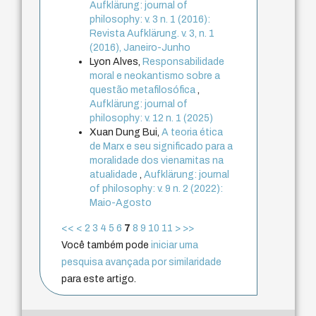
Aufklärung: journal of
philosophy: v. 3 n. 1 (2016):
Revista Aufklärung. v. 3, n. 1
(2016), Janeiro-Junho
Lyon Alves,
Responsabilidade
moral e neokantismo sobre a
questão metafilosófica
,
Aufklärung: journal of
philosophy: v. 12 n. 1 (2025)
Xuan Dung Bui,
A teoria ética
de Marx e seu significado para a
moralidade dos vienamitas na
atualidade
,
Aufklärung: journal
of philosophy: v. 9 n. 2 (2022):
Maio-Agosto
<<
<
2
3
4
5
6
7
8
9
10
11
>
>>
Você também pode
iniciar uma
pesquisa avançada por similaridade
para este artigo.