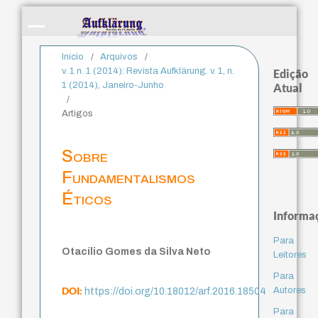
Início
/
Arquivos
/
v. 1 n. 1 (2014): Revista Aufklärung. v. 1, n.
Edição
1 (2014), Janeiro-Junho
Atual
/
Artigos
Sobre
Fundamentalismos
Éticos
Informa
Para
Otacílio Gomes da Silva Neto
Leitores
Para
DOI:
Autores
https://doi.org/10.18012/arf.2016.18504
Para