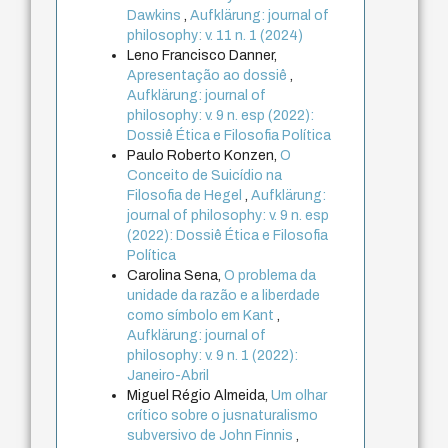
Dawkins
,
Aufklärung: journal of
philosophy: v. 11 n. 1 (2024)
Leno Francisco Danner,
Apresentação ao dossiê
,
Aufklärung: journal of
philosophy: v. 9 n. esp (2022):
Dossiê Ética e Filosofia Política
Paulo Roberto Konzen,
O
Conceito de Suicídio na
Filosofia de Hegel
,
Aufklärung:
journal of philosophy: v. 9 n. esp
(2022): Dossiê Ética e Filosofia
Política
Carolina Sena,
O problema da
unidade da razão e a liberdade
como símbolo em Kant
,
Aufklärung: journal of
philosophy: v. 9 n. 1 (2022):
Janeiro-Abril
Miguel Régio Almeida,
Um olhar
crítico sobre o jusnaturalismo
subversivo de John Finnis
,