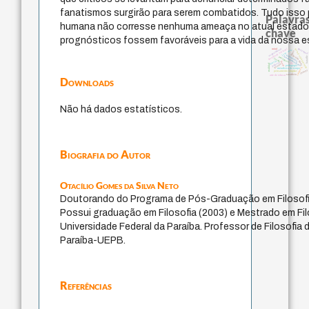
fanatismos surgirão para serem combatidos. Tudo isso p
Palavras
humana não corresse nenhuma ameaça no atual estado 
chave
prognósticos fossem favoráveis para a vida da nossa e
acquaintance
identidade nacional
guayaquil
mind
history of philosophy
j.c.m. neto
logos
intolerância
perdón
bataille
fundamentalismo
protágoras
jacobi
idade
desejo
leyes
palavra
lei
realidad
género
pedagogia
violencia
metafísica do tempo
therapy
pensamento singular
sacrifício
arte de educar
Downloads
Não há dados estatísticos.
Biografia do Autor
Otacílio Gomes da Silva Neto
Doutorando do Programa de Pós-Graduação em Filoso
Possui graduação em Filosofia (2003) e Mestrado em Fil
Universidade Federal da Paraíba. Professor de Filosofia
Paraíba-UEPB.
Referências