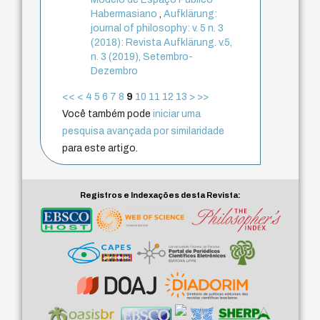
Habermasiano
,
Aufklärung:
journal of philosophy: v. 5 n. 3
(2018): Revista Aufklärung. v.5,
n. 3 (2019), Setembro-
Dezembro
<<
<
4
5
6
7
8
9
10
11
12
13
>
>>
Você também pode
iniciar uma
pesquisa avançada por similaridade
para este artigo.
Registros e Indexações desta Revista: