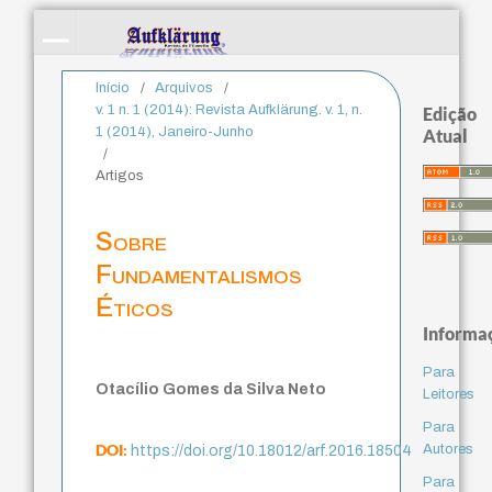
Início
/
Arquivos
/
v. 1 n. 1 (2014): Revista Aufklärung. v. 1, n.
Edição
1 (2014), Janeiro-Junho
Atual
/
Artigos
Sobre
Fundamentalismos
Éticos
Informa
Para
Otacílio Gomes da Silva Neto
Leitores
Para
DOI:
Autores
https://doi.org/10.18012/arf.2016.18504
Para