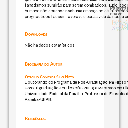
fanatismos surgirão para serem combatidos. Tudo isso p
Palavras
humana não corresse nenhuma ameaça no atual estado 
chave
prognósticos fossem favoráveis para a vida da nossa e
guayaquil
therapy
realidad
metafísica do tempo
batail
sacrifício
mind
desejo
palavra
género
identidade nacional
idade
acquaintance
lei
experiência temporal
jacobi
j.c.m. neto
logos
fundamentalismo
homem-medida
intolerância
protágoras
violencia
perdón
leyes
não maleficência
Downloads
Não há dados estatísticos.
Biografia do Autor
Otacílio Gomes da Silva Neto
Doutorando do Programa de Pós-Graduação em Filoso
Possui graduação em Filosofia (2003) e Mestrado em Fil
Universidade Federal da Paraíba. Professor de Filosofia
Paraíba-UEPB.
Referências