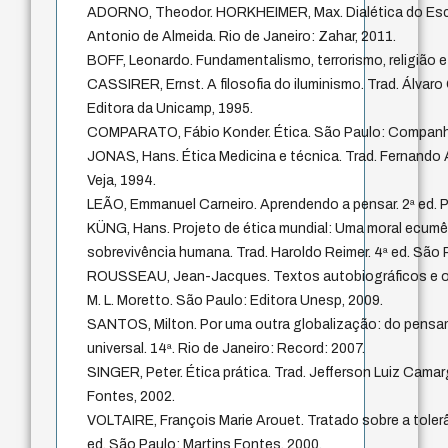
ADORNO, Theodor. HORKHEIMER, Max. Dialética do Escl
Antonio de Almeida. Rio de Janeiro: Zahar, 2011.
BOFF, Leonardo. Fundamentalismo, terrorismo, religião e
CASSIRER, Ernst. A filosofia do iluminismo. Trad. Álvaro
Editora da Unicamp, 1995.
COMPARATO, Fábio Konder. Ética. São Paulo: Companhi
JONAS, Hans. Ética Medicina e técnica. Trad. Fernando 
Veja, 1994.
LEÃO, Emmanuel Carneiro. Aprendendo a pensar. 2ª ed. P
KÜNG, Hans. Projeto de ética mundial: Uma moral ecumê
sobrevivência humana. Trad. Haroldo Reimer. 4ª ed. São 
ROUSSEAU, Jean-Jacques. Textos autobiográficos e out
M. L. Moretto. São Paulo: Editora Unesp, 2009.
SANTOS, Milton. Por uma outra globalização: do pensa
universal. 14ª. Rio de Janeiro: Record: 2007.
SINGER, Peter. Ética prática. Trad. Jefferson Luiz Camar
Fontes, 2002.
VOLTAIRE, François Marie Arouet. Tratado sobre a tolerâ
ed. São Paulo: Martins Fontes, 2000.