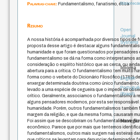
Palavras-chave:
Bibliotecá
Fundamentalismo, fanatismo, ética
Resumo
Open
Journal
A nossa história é acompanhada por diversos tipos de
Systems
proposta desse artigo é destacar alguns fundamentali
humanidade e que foram questionados por pensadores e 
fundamentalismo se dá na forma como interpretamos a
consideração o espírito histórico que as cerca, ou ai
Idioma
abertura para a crítica. O fundamentalismo tem muito h
forma como o verbete do Dicionário Filosófico (1752) de
English
enxergar determinada doutrina como único fundamento 
Portuguê
levado a uma espécie de cegueira que o impede de observ
(Brasil)
crítico. Geralmente, associamos o fundamentalismo à re
alguns pensadores modernos, por esta ser responsável
humanidade. Porém, outros fundamentalismos também 
margem da religião, e que da mesma forma, causaram mu
Navegar
Foi assim que se descobriram os fundamentalismos: filosóf
econômico. Parece que por mais que tentemos identific
fundamentalismos, outros mais surgem nas esteiras d
que críticos se levantam para denunciar determinados f