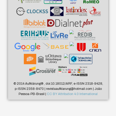
© 2014 Aufklärung
®
, doi:10.18012/ARF, e-ISSN 2318-9428,
p-ISSN 2358-8470 | revistaaufklarung@hotmail.com | João
Pessoa-PB-Brasil |
CC BY Attribution 4.0 International