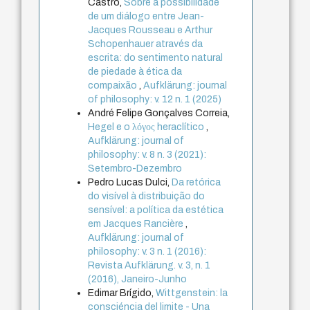
Castro,
Sobre a possibilidade
de um diálogo entre Jean-
Jacques Rousseau e Arthur
Schopenhauer através da
escrita: do sentimento natural
de piedade à ética da
compaixão
,
Aufklärung: journal
of philosophy: v. 12 n. 1 (2025)
André Felipe Gonçalves Correia,
Hegel e o λόγος heraclítico
,
Aufklärung: journal of
philosophy: v. 8 n. 3 (2021):
Setembro-Dezembro
Pedro Lucas Dulci,
Da retórica
do visível à distribuição do
sensível: a política da estética
em Jacques Rancière
,
Aufklärung: journal of
philosophy: v. 3 n. 1 (2016):
Revista Aufklärung. v. 3, n. 1
(2016), Janeiro-Junho
Edimar Brígido,
Wittgenstein: la
consciéncia del limite - Una