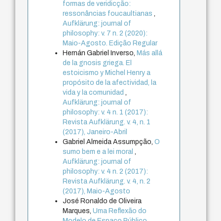
formas de veridicção:
ressonâncias foucaultianas
,
Aufklärung: journal of
philosophy: v. 7 n. 2 (2020):
Maio-Agosto. Edição Regular
Hernán Gabriel Inverso,
Más allá
de la gnosis griega. El
estoicismo y Michel Henry a
propósito de la afectividad, la
vida y la comunidad
,
Aufklärung: journal of
philosophy: v. 4 n. 1 (2017):
Revista Aufklärung. v. 4, n. 1
(2017), Janeiro-Abril
Gabriel Almeida Assumpção,
O
sumo bem e a lei moral
,
Aufklärung: journal of
philosophy: v. 4 n. 2 (2017):
Revista Aufklärung. v. 4, n. 2
(2017), Maio-Agosto
José Ronaldo de Oliveira
Marques,
Uma Reflexão do
Modelo de Espaço Público