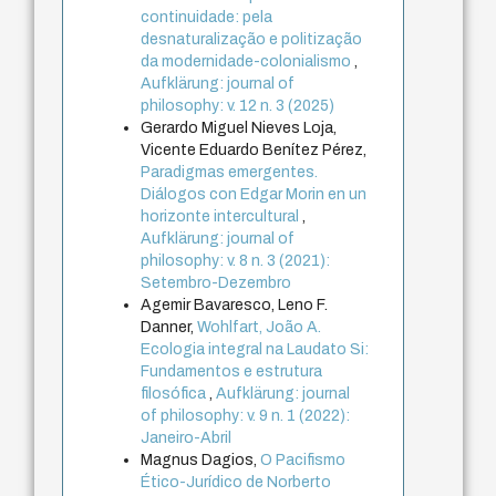
continuidade: pela
desnaturalização e politização
da modernidade-colonialismo
,
Aufklärung: journal of
philosophy: v. 12 n. 3 (2025)
Gerardo Miguel Nieves Loja,
Vicente Eduardo Benítez Pérez,
Paradigmas emergentes.
Diálogos con Edgar Morin en un
horizonte intercultural
,
Aufklärung: journal of
philosophy: v. 8 n. 3 (2021):
Setembro-Dezembro
Agemir Bavaresco, Leno F.
Danner,
Wohlfart, João A.
Ecologia integral na Laudato Si:
Fundamentos e estrutura
filosófica
,
Aufklärung: journal
of philosophy: v. 9 n. 1 (2022):
Janeiro-Abril
Magnus Dagios,
O Pacifismo
Ético-Jurídico de Norberto