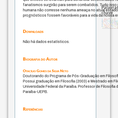
fanatismos surgirão para serem combatidos. Tudo isso p
Palavras
humana não corresse nenhuma ameaça no atual estado 
chave
prognósticos fossem favoráveis para a vida da nossa e
metafísica do tempo
bataille
homem-medida
mind
filosofias indígenas
intolerância
protágoras
idade
j.c.m. neto
violencia
lei
perdó
guayaquil
pedagogia
sacrifício
desejo
arte de 
experiência temporal
fundamentalismo
jacobi
género
palavra
leyes
logos
therapy
filosofia francesa
filosofia brasileira
Downloads
Não há dados estatísticos.
Biografia do Autor
Otacílio Gomes da Silva Neto
Doutorando do Programa de Pós-Graduação em Filoso
Possui graduação em Filosofia (2003) e Mestrado em Fil
Universidade Federal da Paraíba. Professor de Filosofia
Paraíba-UEPB.
Referências