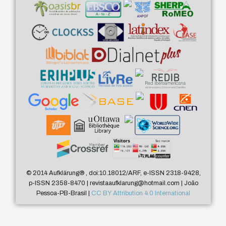
© 2014 Aufklärung
®
, doi:10.18012/ARF, e-ISSN 2318-9428,
p-ISSN 2358-8470 | revistaaufklarung@hotmail.com | João
Pessoa-PB-Brasil |
CC BY Attribution 4.0 International