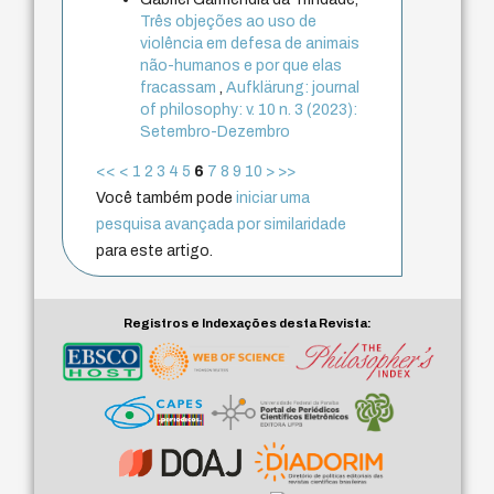
Três objeções ao uso de
violência em defesa de animais
não-humanos e por que elas
fracassam
,
Aufklärung: journal
of philosophy: v. 10 n. 3 (2023):
Setembro-Dezembro
<<
<
1
2
3
4
5
6
7
8
9
10
>
>>
Você também pode
iniciar uma
pesquisa avançada por similaridade
para este artigo.
Registros e Indexações desta Revista: