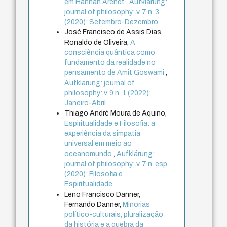
em Hannah Arendt
,
Aufklärung:
journal of philosophy: v. 7 n. 3
(2020): Setembro-Dezembro
José Francisco de Assis Dias,
Ronaldo de Oliveira,
A
consciência quântica como
fundamento da realidade no
pensamento de Amit Goswami
,
Aufklärung: journal of
philosophy: v. 9 n. 1 (2022):
Janeiro-Abril
Thiago André Moura de Aquino,
Espiritualidade e Filosofia: a
experiência da simpatia
universal em meio ao
oceanomundo
,
Aufklärung:
journal of philosophy: v. 7 n. esp
(2020): Filosofia e
Espiritualidade
Leno Francisco Danner,
Fernando Danner,
Minorias
político-culturais, pluralização
da história e a quebra da