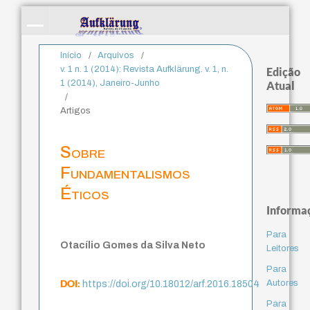
Início
/
Arquivos
/
v. 1 n. 1 (2014): Revista Aufklärung. v. 1, n.
Edição
1 (2014), Janeiro-Junho
Atual
/
Artigos
Sobre
Fundamentalismos
Éticos
Informa
Para
Otacílio Gomes da Silva Neto
Leitores
Para
DOI:
Autores
https://doi.org/10.18012/arf.2016.18504
Para