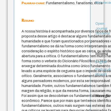
Palavras-chave:
Bibliotecá
Fundamentalismo, fanatismo, ética
Resumo
Open
Journal
A nossa história é acompanhada por diversos tipos de
Systems
proposta desse artigo é destacar alguns fundamentali
humanidade e que foram questionados por pensadores e 
fundamentalismo se dá na forma como interpretamos a
consideração o espírito histórico que as cerca, ou ai
Idioma
abertura para a crítica. O fundamentalismo tem muito h
forma como o verbete do Dicionário Filosófico (1752) de
English
enxergar determinada doutrina como único fundamento 
Portuguê
levado a uma espécie de cegueira que o impede de observ
(Brasil)
crítico. Geralmente, associamos o fundamentalismo à re
alguns pensadores modernos, por esta ser responsável
humanidade. Porém, outros fundamentalismos também 
margem da religião, e que da mesma forma, causaram mu
Navegar
Foi assim que se descobriram os fundamentalismos: filosóf
econômico. Parece que por mais que tentemos identific
fundamentalismos, outros mais surgem nas esteiras d
que críticos se levantam para denunciar determinados f