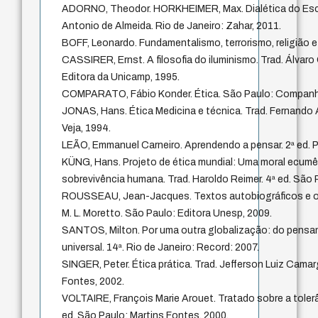
ADORNO, Theodor. HORKHEIMER, Max. Dialética do Escl
Antonio de Almeida. Rio de Janeiro: Zahar, 2011.
BOFF, Leonardo. Fundamentalismo, terrorismo, religião e
CASSIRER, Ernst. A filosofia do iluminismo. Trad. Álvaro
Editora da Unicamp, 1995.
COMPARATO, Fábio Konder. Ética. São Paulo: Companhi
JONAS, Hans. Ética Medicina e técnica. Trad. Fernando 
Veja, 1994.
LEÃO, Emmanuel Carneiro. Aprendendo a pensar. 2ª ed. P
KÜNG, Hans. Projeto de ética mundial: Uma moral ecumê
sobrevivência humana. Trad. Haroldo Reimer. 4ª ed. São 
ROUSSEAU, Jean-Jacques. Textos autobiográficos e out
M. L. Moretto. São Paulo: Editora Unesp, 2009.
SANTOS, Milton. Por uma outra globalização: do pensa
universal. 14ª. Rio de Janeiro: Record: 2007.
SINGER, Peter. Ética prática. Trad. Jefferson Luiz Camar
Fontes, 2002.
VOLTAIRE, François Marie Arouet. Tratado sobre a tolerâ
ed. São Paulo: Martins Fontes, 2000.