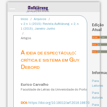
Início
/
Arquivos
/
v. 2 n. 1 (2015): Revista Aufklärung. v. 2, n.
Edição
1 (2015), Janeiro-Junho
Atual
/
Artigos
A ideia de espectáculo:
crítica e sistema em Guy
Debord
Informa
Para
Eurico Carvalho
Leitores
Faculdade de Letras da Universidade do Porto
Para
Autores
DOI:
https://doi.org/10.18012/arf.2016.19870
Para