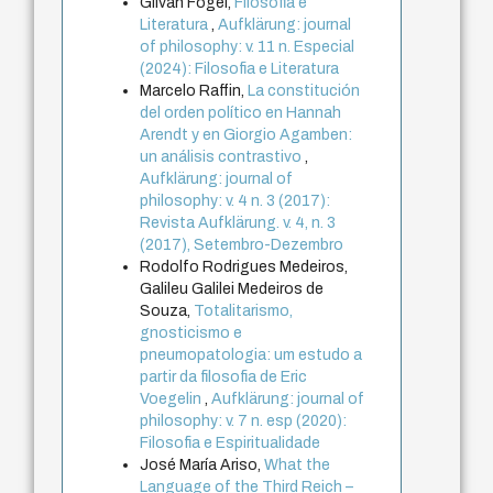
Gilvan Fogel,
Filosofia e
Literatura
,
Aufklärung: journal
of philosophy: v. 11 n. Especial
(2024): Filosofia e Literatura
Marcelo Raffin,
La constitución
del orden político en Hannah
Arendt y en Giorgio Agamben:
un análisis contrastivo
,
Aufklärung: journal of
philosophy: v. 4 n. 3 (2017):
Revista Aufklärung. v. 4, n. 3
(2017), Setembro-Dezembro
Rodolfo Rodrigues Medeiros,
Galileu Galilei Medeiros de
Souza,
Totalitarismo,
gnosticismo e
pneumopatologia: um estudo a
partir da filosofia de Eric
Voegelin
,
Aufklärung: journal of
philosophy: v. 7 n. esp (2020):
Filosofia e Espiritualidade
José María Ariso,
What the
Language of the Third Reich –