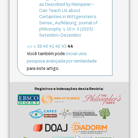
as Described by Klemperer –
Can Teach Us about
Certainties in Wittgenstein’s
Sense
,
Aufklärung: journal of
philosophy: v. 10 n. 3 (2023):
Setembro-Dezembro
<<
<
39
40
41
42
43
44
Você também pode
iniciar uma
pesquisa avançada por similaridade
para este artigo.
Registros e Indexações desta Revista: