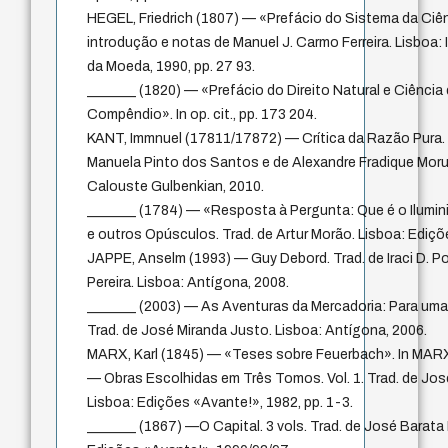
HEGEL, Friedrich (1807) — «Prefácio do Sistema da Ciênci
introdução e notas de Manuel J. Carmo Ferreira. Lisboa
da Moeda, 1990, pp. 27 93.
_______ (1820) — «Prefácio do Direito Natural e Ciênci
Compêndio». In op. cit., pp. 173 204.
KANT, Immnuel (17811/17872) — Crítica da Razão Pura. 7
Manuela Pinto dos Santos e de Alexandre Fradique Moru
Calouste Gulbenkian, 2010.
_______ (1784) — «Resposta à Pergunta: Que é o Ilumin
e outros Opúsculos. Trad. de Artur Morão. Lisboa: Ediçõe
JAPPE, Anselm (1993) — Guy Debord. Trad. de Iraci D. Pol
Pereira. Lisboa: Antígona, 2008.
_______ (2003) — As Aventuras da Mercadoria: Para uma 
Trad. de José Miranda Justo. Lisboa: Antígona, 2006.
MARX, Karl (1845) — «Teses sobre Feuerbach». In MARX,
— Obras Escolhidas em Três Tomos. Vol. 1. Trad. de José
Lisboa: Edições «Avante!», 1982, pp. 1-3.
_______ (1867) —O Capital. 3 vols. Trad. de José Barata 