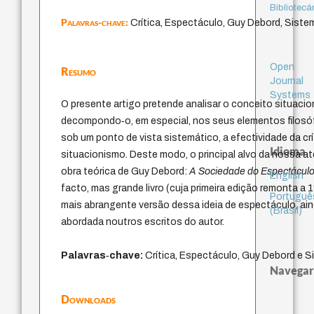
Bibliotecá
Palavras-chave:
Crítica, Espectáculo, Guy Debord, Siste
Open
Resumo
Journal
Systems
O presente artigo pretende analisar o conceito situacio
decompondo‑o, em especial, nos seus elementos filosófi
sob um ponto de vista sistemático, a efectividade da crí
Idioma
situacionismo. Deste modo, o principal alvo da nossa a
obra teórica de Guy Debord:
A Sociedade do Espectácul
English
facto, mas grande livro (cuja primeira edição remonta a 
Portuguê
mais abrangente versão dessa ideia de espectáculo, ain
(Brasil)
abordada noutros escritos do autor.
Palavras‑chave
:
Crítica, Espectáculo, Guy Debord e S
Navegar
Downloads