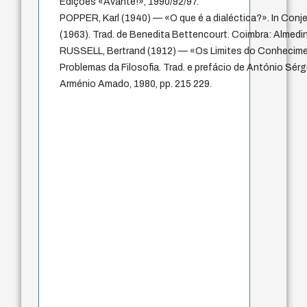
Edições «Avante!», 1990/92/97.
POPPER, Karl (1940) — «O que é a dialéctica?». In Con
(1963). Trad. de Benedita Bettencourt. Coimbra: Almedin
RUSSELL, Bertrand (1912) — «Os Limites do Conhecimen
Problemas da Filosofia. Trad. e prefácio de António Sérgi
Arménio Amado, 1980, pp. 215 229.