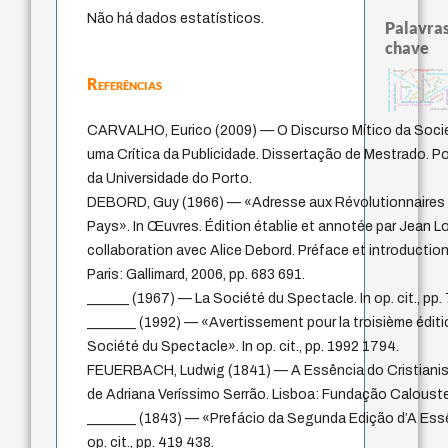
Não há dados estatísticos.
Palavras
chave
palavra
unidade da pessoa humana
pedagogia
therapy
desejo
j.c.m. neto
experiência temporal
direito roman
fundamentalismo
Referências
leyes
género
jacobi
lei
intolerância
não maleficência
protágoras
homem-medid
logos
guayaqu
bataille
idade
violencia
perdón
mind
metafísica do tempo
history of philosophy
philosoph
CARVALHO, Eurico (2009) — O Discurso Mítico da Soc
uma Crítica da Publicidade. Dissertação de Mestrado. P
da Universidade do Porto.
DEBORD, Guy (1966) — «Adresse aux Révolutionnaires d’
Pays». In Œuvres. Édition établie et annotée par Jean 
collaboration avec Alice Debord. Préface et introducti
Paris: Gallimard, 2006, pp. 683 691.
______ (1967) — La Société du Spectacle. In op. cit., pp.
_______ (1992) — «Avertissement pour la troisième éditi
Société du Spectacle». In op. cit., pp. 1992 1794.
FEUERBACH, Ludwig (1841) — A Essência do Cristianis
de Adriana Veríssimo Serrão. Lisboa: Fundação Caloust
_______ (1843) — «Prefácio da Segunda Edição d’A Essê
op. cit., pp. 419 438.