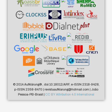
© 2014 Aufklärung
®
, doi:10.18012/ARF, e-ISSN 2318-9428,
p-ISSN 2358-8470 | revistaaufklarung@hotmail.com | João
Pessoa-PB-Brasil |
CC BY Attribution 4.0 International