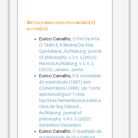
Artigos mais lidos pelo mesmo(s)
autor(es)
Eurico Carvalho,
O Fim Da Arte,
O Tédio E A Miséria Da Vida
Quotidiana
,
Aufklärung: journal
of philosophy: v. 1 n. 1 (2014):
Revista Aufklärung. v. 1, n. 1
(2014), Janeiro-Junho
Eurico Carvalho,
D’A sociedade
do espetáculo (1967) aos
Comentários (1988): um “corte
epistemológico”? Uma
hipótese hermenêutica sobre a
Obra de Guy Debord
,
Aufklärung: journal of
philosophy: v. 9 n. 3 (2022):
Setembro-Dezembro
Eurico Carvalho,
O quadrado da
modernidade de Guy Debord
,