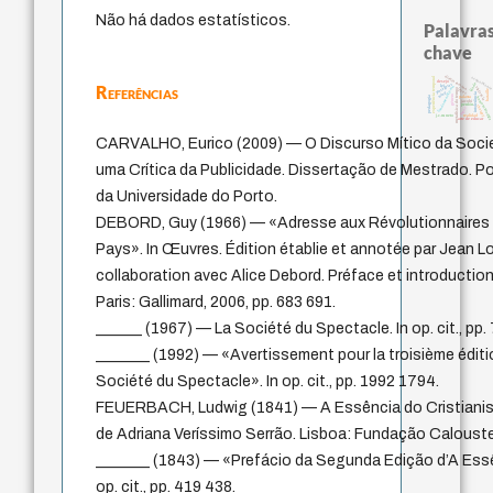
Não há dados estatísticos.
Palavras
chave
direito romano
acquaintanc
experiência temporal
desejo
idade
protágoras
Referências
lei
fundamentalismo
violencia
leyes
metafísica do tempo
bataille
mind
intolerância
género
pedagogia
palavra
homem-medid
jacobi
perdón
therapy
logos
realidad
j.c.m. neto
arte de educar
CARVALHO, Eurico (2009) — O Discurso Mítico da Soc
uma Crítica da Publicidade. Dissertação de Mestrado. P
da Universidade do Porto.
DEBORD, Guy (1966) — «Adresse aux Révolutionnaires d’
Pays». In Œuvres. Édition établie et annotée par Jean 
collaboration avec Alice Debord. Préface et introducti
Paris: Gallimard, 2006, pp. 683 691.
______ (1967) — La Société du Spectacle. In op. cit., pp.
_______ (1992) — «Avertissement pour la troisième éditi
Société du Spectacle». In op. cit., pp. 1992 1794.
FEUERBACH, Ludwig (1841) — A Essência do Cristianis
de Adriana Veríssimo Serrão. Lisboa: Fundação Caloust
_______ (1843) — «Prefácio da Segunda Edição d’A Essê
op. cit., pp. 419 438.