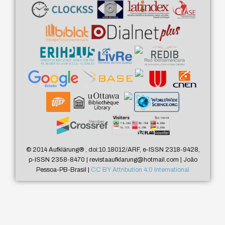
© 2014 Aufklärung
®
, doi:10.18012/ARF, e-ISSN 2318-9428,
p-ISSN 2358-8470 | revistaaufklarung@hotmail.com | João
Pessoa-PB-Brasil |
CC BY Attribution 4.0 International