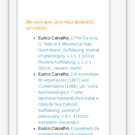
Artigos mais lidos pelo mesmo(s)
autor(es)
Eurico Carvalho,
O Fim Da Arte,
O Tédio E A Miséria Da Vida
Quotidiana
,
Aufklärung: journal
of philosophy: v. 1 n. 1 (2014):
Revista Aufklärung. v. 1, n. 1
(2014), Janeiro-Junho
Eurico Carvalho,
D’A sociedade
do espetáculo (1967) aos
Comentários (1988): um “corte
epistemológico”? Uma
hipótese hermenêutica sobre a
Obra de Guy Debord
,
Aufklärung: journal of
philosophy: v. 9 n. 3 (2022):
Setembro-Dezembro
Eurico Carvalho,
O quadrado da
modernidade de Guy Debord
,