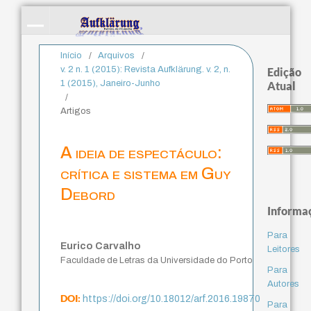
Início
/
Arquivos
/
v. 2 n. 1 (2015): Revista Aufklärung. v. 2, n.
Edição
1 (2015), Janeiro-Junho
Atual
/
Artigos
A ideia de espectáculo:
crítica e sistema em Guy
Debord
Informa
Para
Eurico Carvalho
Leitores
Faculdade de Letras da Universidade do Porto
Para
Autores
DOI:
https://doi.org/10.18012/arf.2016.19870
Para