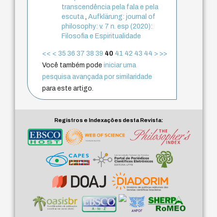
transcendência pela fala e pela
escuta
,
Aufklärung: journal of
philosophy: v. 7 n. esp (2020):
Filosofia e Espiritualidade
<<
<
35
36
37
38
39
40
41
42
43
44
>
>>
Você também pode
iniciar uma
pesquisa avançada por similaridade
para este artigo.
Registros e Indexações desta Revista: