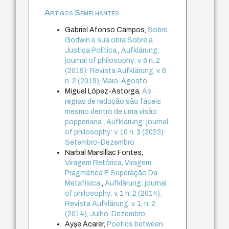
Artigos Semelhantes
Gabriel Afonso Campos,
Sobre
Godwin e sua obra Sobre a
Justiça Política
,
Aufklärung:
journal of philosophy: v. 6 n. 2
(2019): Revista Aufklärung. v. 6,
n. 2 (2019), Maio-Agosto
Miguel López-Astorga,
As
regras de redução são fáceis
mesmo dentro de uma visão
popperiana
,
Aufklärung: journal
of philosophy: v. 10 n. 3 (2023):
Setembro-Dezembro
Narbal Marsillac Fontes,
Viragem Retórica, Viragem
Pragmática E Superação Da
Metafísica
,
Aufklärung: journal
of philosophy: v. 1 n. 2 (2014):
Revista Aufklärung. v. 1, n. 2
(2014), Julho-Dezembro
Ayşe Acarer,
Poetics between