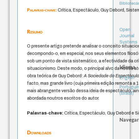
Bibliotecá
Palavras-chave:
Crítica, Espectáculo, Guy Debord, Siste
Open
Resumo
Journal
Systems
O presente artigo pretende analisar o conceito situacio
decompondo‑o, em especial, nos seus elementos filosófi
sob um ponto de vista sistemático, a efectividade da crí
Idioma
situacionismo. Deste modo, o principal alvo da nossa a
obra teórica de Guy Debord:
A Sociedade do Espectácul
English
facto, mas grande livro (cuja primeira edição remonta a 
Portuguê
mais abrangente versão dessa ideia de espectáculo, ain
(Brasil)
abordada noutros escritos do autor.
Palavras‑chave
:
Crítica, Espectáculo, Guy Debord e S
Navegar
Downloads