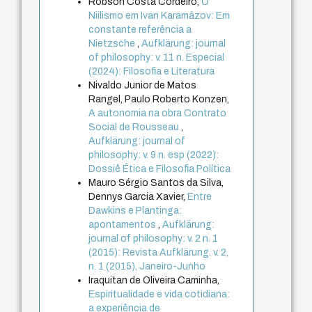
Robson Costa Cordeiro,
O
Niilismo em Ivan Karamázov: Em
constante referência a
Nietzsche
,
Aufklärung: journal
of philosophy: v. 11 n. Especial
(2024): Filosofia e Literatura
Nivaldo Junior de Matos
Rangel, Paulo Roberto Konzen,
A autonomia na obra Contrato
Social de Rousseau
,
Aufklärung: journal of
philosophy: v. 9 n. esp (2022):
Dossiê Ética e Filosofia Política
Mauro Sérgio Santos da Silva,
Dennys Garcia Xavier,
Entre
Dawkins e Plantinga:
apontamentos
,
Aufklärung:
journal of philosophy: v. 2 n. 1
(2015): Revista Aufklärung. v. 2,
n. 1 (2015), Janeiro-Junho
Iraquitan de Oliveira Caminha,
Espiritualidade e vida cotidiana:
a experiência de