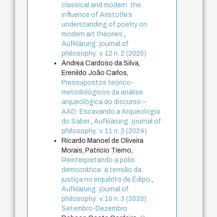
classical and modern: the
influence of Aristotle’s
understanding of poetry on
modern art theories
,
Aufklärung: journal of
philosophy: v. 12 n. 2 (2025)
Andrea Cardoso da Silva,
Erenildo João Carlos,
Pressupostos teórico-
metodológicos da análise
arqueológica do discurso –
AAD: Escavando a Arqueologia
do Saber
,
Aufklärung: journal of
philosophy: v. 11 n. 3 (2024)
Ricardo Manoel de Oliveira
Morais, Patricio Tierno,
Reinterpretando a pólis
democrática: a tensão da
justiça no inquérito de Édipo
,
Aufklärung: journal of
philosophy: v. 10 n. 3 (2023):
Setembro-Dezembro