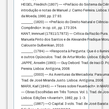
HEGEL, Friedrich (1807) — «Prefácio do Sistema da Ciênci
introdução e notas de Manuel J. Carmo Ferreira. Lisboa
da Moeda, 1990, pp. 27 93.
_______ (1820) — «Prefácio do Direito Natural e Ciênci
Compêndio». In op. cit., pp. 173 204.
KANT, Immnuel (17811/17872) — Crítica da Razão Pura. 7
Manuela Pinto dos Santos e de Alexandre Fradique Moru
Calouste Gulbenkian, 2010.
_______ (1784) — «Resposta à Pergunta: Que é o Ilumin
e outros Opúsculos. Trad. de Artur Morão. Lisboa: Ediçõe
JAPPE, Anselm (1993) — Guy Debord. Trad. de Iraci D. Pol
Pereira. Lisboa: Antígona, 2008.
_______ (2003) — As Aventuras da Mercadoria: Para uma 
Trad. de José Miranda Justo. Lisboa: Antígona, 2006.
MARX, Karl (1845) — «Teses sobre Feuerbach». In MARX,
— Obras Escolhidas em Três Tomos. Vol. 1. Trad. de José
Lisboa: Edições «Avante!», 1982, pp. 1-3.
_______ (1867) —O Capital. 3 vols. Trad. de José Barata 