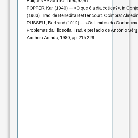
Edições «Avante!», 1990/92/97.
POPPER, Karl (1940) — «O que é a dialéctica?». In Con
(1963). Trad. de Benedita Bettencourt. Coimbra: Almedin
RUSSELL, Bertrand (1912) — «Os Limites do Conhecimen
Problemas da Filosofia. Trad. e prefácio de António Sérgi
Arménio Amado, 1980, pp. 215 229.