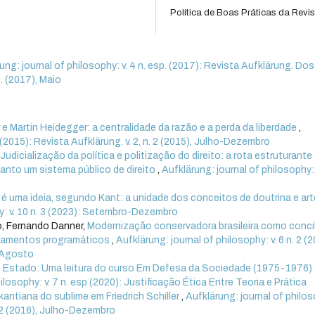
Política de Boas Práticas da Revis
ung: journal of philosophy: v. 4 n. esp. (2017): Revista Aufklärung. Dos
sp. (2017), Maio
e Martin Heidegger: a centralidade da razão e a perda da liberdade
,
2 (2015): Revista Aufklärung. v. 2, n. 2 (2015), Julho-Dezembro
,
Judicialização da política e politização do direito: a rota estruturante
uanto um sistema público de direito
,
Aufklärung: journal of philosophy: v
é uma ideia, segundo Kant: a unidade dos conceitos de doutrina e art
hy: v. 10 n. 3 (2023): Setembro-Dezembro
o, Fernando Danner,
Modernização conservadora brasileira como conci
ontamentos programáticos
,
Aufklärung: journal of philosophy: v. 6 n. 2 (2
o-Agosto
de Estado: Uma leitura do curso Em Defesa da Sociedade (1975-1976)
ilosophy: v. 7 n. esp (2020): Justificação Ética Entre Teoria e Prática
 kantiana do sublime em Friedrich Schiller
,
Aufklärung: journal of philo
n. 2 (2016), Julho-Dezembro