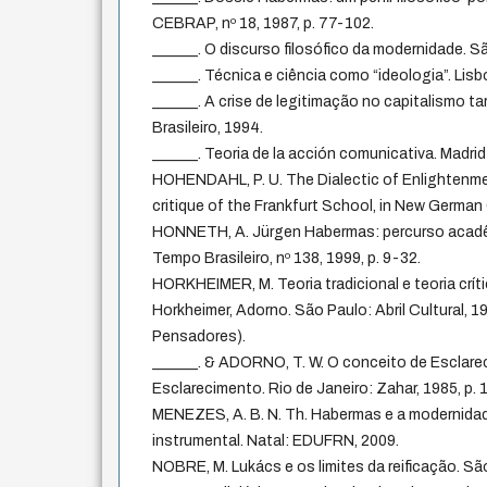
CEBRAP, nº 18, 1987, p. 77-102.
______. O discurso filosófico da modernidade. 
______. Técnica e ciência como “ideologia”. Lis
______. A crise de legitimação no capitalismo ta
Brasileiro, 1994.
______. Teoria de la acción comunicativa. Madrid
HOHENDAHL, P. U. The Dialectic of Enlightenme
critique of the Frankfurt School, in New German C
HONNETH, A. Jürgen Habermas: percurso acadêm
Tempo Brasileiro, nº 138, 1999, p. 9-32.
HORKHEIMER, M. Teoria tradicional e teoria críti
Horkheimer, Adorno. São Paulo: Abril Cultural, 1
Pensadores).
______. & ADORNO, T. W. O conceito de Esclarec
Esclarecimento. Rio de Janeiro: Zahar, 1985, p. 
MENEZES, A. B. N. Th. Habermas e a modernidad
instrumental. Natal: EDUFRN, 2009.
NOBRE, M. Lukács e os limites da reificação. São