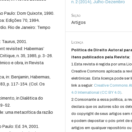
n. 2 (2014), Julho-Dezembro
São Paulo: Dom Quixote, 1990.
Seção
boa: Edições 70, 1994.
Artigos
rdio. Rio de Janeiro: Tempo
: Taurus, 2001.
Licença
nt revisited: Habermas’
Política de Direito Autoral par
ritique, n. 35, 1985, p. 3-26.
itens publicados pela Revista:
ico e obra, in Revista
1.Esta revista é regida por uma Li
Creative Commons aplicada a rev
ca, in: Benjamin, Habermas,
eletrônicas. Esta licença pode ser 
983, p. 117-154. (Col. Os
link a seguir:
Creative Commons Att
4.0 International (CC BY 4.0)
.
imento, in Dialética do
2.Consonante a essa politica, a re
19-52.
declara que os autores são os det
e: uma metacrítica da razão
do copyright de seus artigos sem r
e podem depositar o pós-print de 
 Paulo: Ed. 34, 2001.
artigos em qualquer repositório ou 