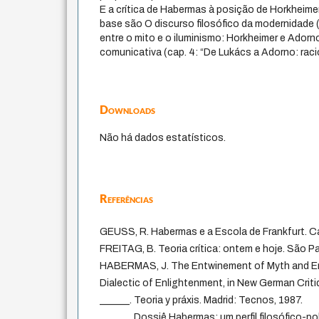
E a crítica de Habermas à posição de Horkheimer
base são O discurso filosófico da modernidade 
entre o mito e o iluminismo: Horkheimer e Adorno
comunicativa (cap. 4: “De Lukács a Adorno: raci
Downloads
Não há dados estatísticos.
Referências
GEUSS, R. Habermas e a Escola de Frankfurt. Ca
FREITAG, B. Teoria crítica: ontem e hoje. São Pa
HABERMAS, J. The Entwinement of Myth and En
Dialectic of Enlightenment, in New German Critiqu
______. Teoria y práxis. Madrid: Tecnos, 1987.
______. Dossiê Habermas: um perfil filosófico-po