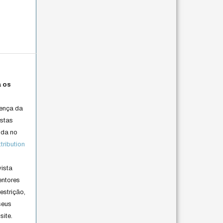
a os
cença da
istas
lida no
ribution
vista
entores
estrição,
seus
site.