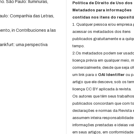
no. São Paulo: Iluminuras,
Política de Direito de Uso dos
Metadados para informações
aulo: Companhia das Letras,
contidas nos itens do repositó
1. Qualquer pessoa e/ou empresa
mento, in Contribuciones a las
acessar os metadados dos itens
publicados gratuitamente e a qulq
rankfurt: uma perspectiva
tempo.
2.Os metadados podem ser usad
licença prévia em qualquer meio,
comercialmente, desde que seja of
um link para o
OAI Identifier
ou p
artigo que ele desceve, sob os te
licença CC BY aplicada à revista.
Os autores que têm seus trabalho
publicados concordam que com t
declarações e normas da Revista 
assumem inteira responsabilidade
informações prestadas e ideias ve
em seus artigos, em conformidade