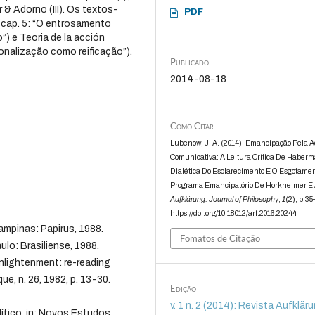
 & Adorno (III). Os textos-
PDF
(cap. 5: “O entrosamento
”) e Teoria de la acción
onalização como reificação”).
Publicado
2014-08-18
Como Citar
Lubenow, J. A. (2014). Emancipação Pela 
Comunicativa: A Leitura Crítica De Haber
Dialética Do Esclarecimento E O Esgotame
Programa Emancipatório De Horkheimer E 
Aufklärung: Journal of Philosophy
,
1
(2), p.35
https://doi.org/10.18012/arf.2016.20244
mpinas: Papirus, 1988.
Fomatos de Citação
ulo: Brasiliense, 1988.
lightenment: re-reading
e, n. 26, 1982, p. 13-30.
Edição
v. 1 n. 2 (2014): Revista Aufklärun
lítico, in: Novos Estudos