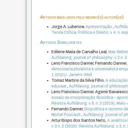
Artigos mais lidos pelo mesmo(s) autor(es)
Jorge A. Lubenow,
Apresentação
,
Aufklär
Teoria Crítica, Política e Direito, v. 4, n. e
Artigos Semelhantes
Edilene Maria de Carvalho Leal,
Max Weber 
Aufklärung: journal of philosophy: v. 2 n. 
Leno Francisco Danner, Fernando Danner
democracia pluralista e universalista enq
1 (2021): Janeiro-Abril
Tomaz Martins da Silva Filho,
A educação 
educaar
,
Aufklärung: journal of philosop
Leno Francisco Danner, Agemir Bavaresc
ensaio de interpretação filosófica – ap
Revista Aufklärung. v. 6, n. 2 (2019), Mai
Fernando Danner,
Biopolítica e racismo 
Michel Foucault
,
Aufklärung: journal of ph
Artur Bispo dos Santos Neto,
A analítica
v. 3 n. 2 (2016): Revista Aufklärung. v. 3, 