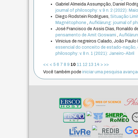
Gabriel Almeida Assumpção, Daniel Rodr
journal of philosophy: v. 9 n. 2 (2022): M
Diego Rodstein Rodrigues,
Situação Limi
Magnétophone
,
Aufklärung: journal of phi
José Francisco de Assis Dias, Ronaldo de
pensamento de Amit Goswami
,
Aufklärung
Vinicius de negreiros Calado, João Paulo 
essencial do conceito de estado-nação
philosophy: v. 8 n. 1 (2021): Janeiro-Abril
<<
<
5
6
7
8
9
10
11
12
13
14
>
>>
Você também pode
iniciar uma pesquisa avançad