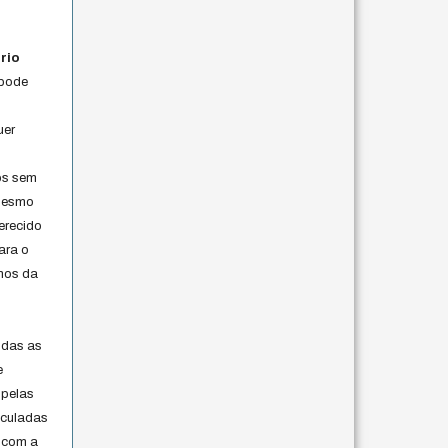
rio
 pode
uer
os sem
 mesmo
erecido
ara o
rmos da
s
odas as
e
 pelas
iculadas
 com a