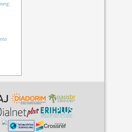
rung:
ento