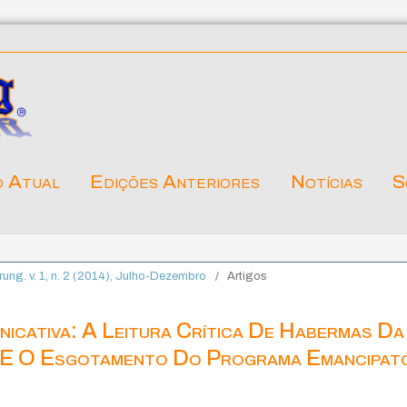
o Atual
Edições Anteriores
Notícias
S
ärung. v. 1, n. 2 (2014), Julho-Dezembro
/
Artigos
icativa: A Leitura Crítica De Habermas Da
o E O Esgotamento Do Programa Emancipat