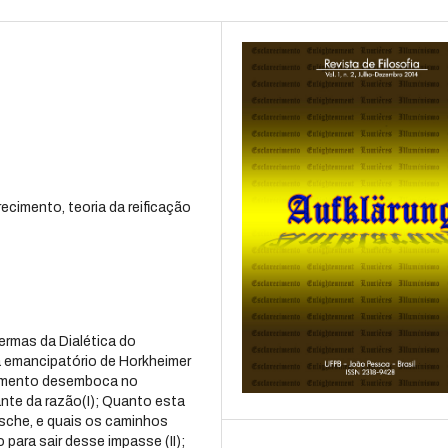
arecimento, teoria da reificação
bermas da Dialética do
 emancipatório de Horkheimer
ecimento desemboca no
ante da razão(I); Quanto esta
zsche, e quais os caminhos
para sair desse impasse (II);