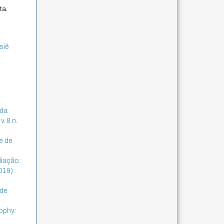
ta.
siê
 da
. 8 n.
e de
liação:
019):
 de
sophy: