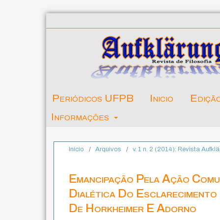
Periódicos UFPB
Inicio
Ediçã
Informações
Início
/
Arquivos
/
v. 1 n. 2 (2014): Revista Aufkl
Emancipação Pela Ação Comun
Dialética Do Esclareciment
De Horkheimer E Adorno