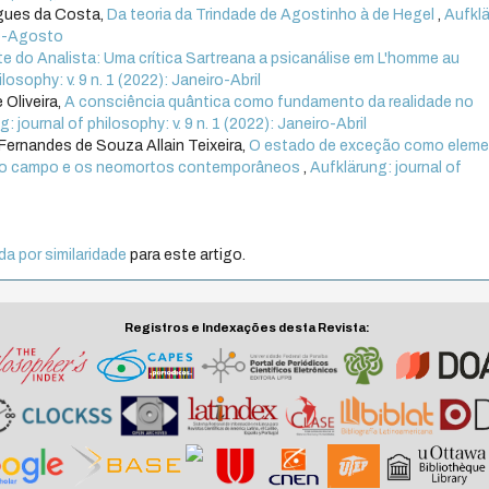
igues da Costa,
Da teoria da Trindade de Agostinho à de Hegel
,
Aufklä
aio-Agosto
te do Analista: Uma crítica Sartreana a psicanálise em L'homme au
losophy: v. 9 n. 1 (2022): Janeiro-Abril
 Oliveira,
A consciência quântica como fundamento da realidade no
: journal of philosophy: v. 9 n. 1 (2022): Janeiro-Abril
Fernandes de Souza Allain Teixeira,
O estado de exceção como elem
, o campo e os neomortos contemporâneos
,
Aufklärung: journal of
a por similaridade
para este artigo.
Registros e Indexações desta Revista: