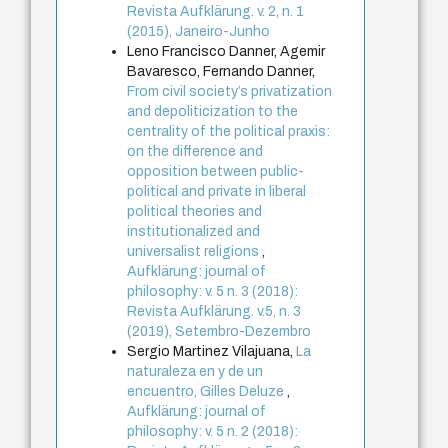
Revista Aufklärung. v. 2, n. 1
(2015), Janeiro-Junho
Leno Francisco Danner, Agemir
Bavaresco, Fernando Danner,
From civil society’s privatization
and depoliticization to the
centrality of the political praxis:
on the difference and
opposition between public-
political and private in liberal
political theories and
institutionalized and
universalist religions
,
Aufklärung: journal of
philosophy: v. 5 n. 3 (2018):
Revista Aufklärung. v.5, n. 3
(2019), Setembro-Dezembro
Sergio Martinez Vilajuana,
La
naturaleza en y de un
encuentro, Gilles Deluze
,
Aufklärung: journal of
philosophy: v. 5 n. 2 (2018):