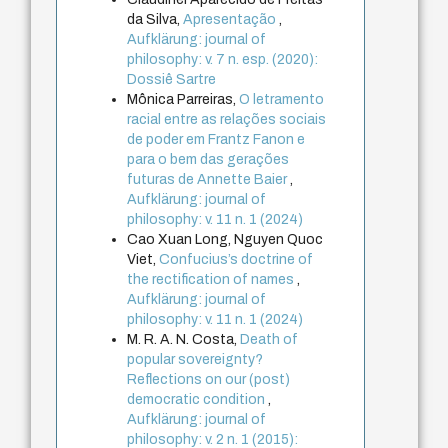
da Silva,
Apresentação
,
Aufklärung: journal of
philosophy: v. 7 n. esp. (2020):
Dossiê Sartre
Mônica Parreiras,
O letramento
racial entre as relações sociais
de poder em Frantz Fanon e
para o bem das gerações
futuras de Annette Baier
,
Aufklärung: journal of
philosophy: v. 11 n. 1 (2024)
Cao Xuan Long, Nguyen Quoc
Viet,
Confucius’s doctrine of
the rectification of names
,
Aufklärung: journal of
philosophy: v. 11 n. 1 (2024)
M. R. A. N. Costa,
Death of
popular sovereignty?
Reflections on our (post)
democratic condition
,
Aufklärung: journal of
philosophy: v. 2 n. 1 (2015):