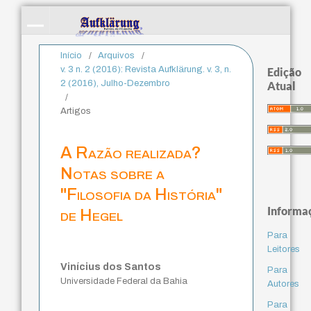
Início
/
Arquivos
/
v. 3 n. 2 (2016): Revista Aufklärung. v. 3, n.
Edição
2 (2016), Julho-Dezembro
Atual
/
Artigos
A Razão realizada?
Notas sobre a
"Filosofia da História"
Informa
de Hegel
Para
Leitores
Vinícius dos Santos
Para
Universidade Federal da Bahia
Autores
Para