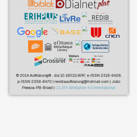
© 2014 Aufklärung
®
, doi:10.18012/ARF, e-ISSN 2318-9428,
p-ISSN 2358-8470 | revistaaufklarung@hotmail.com | João
Pessoa-PB-Brasil |
CC BY Attribution 4.0 International