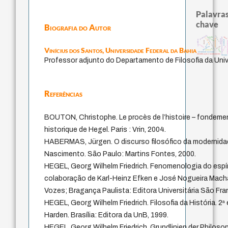
Palavras
chave
Biografia do Autor
pedagogia
violencia
mind
experiência temporal
bataille
j.c.m. neto
género
fundamentalismo
intolerância
palavra
sacrifício
realidad
idade
external relati
leyes
perdón
protágoras
jacobi
desejo
Vinícius dos Santos,
Universidade Federal da Bahia
lei
logos
animais
identidade nacional
identificação e rastreamento
therapy
Professor adjunto do Departamento de Filosofia da Univ
Referências
BOUTON, Christophe. Le procès de l’histoire – fondement
historique de Hegel. Paris : Vrin, 2004.
HABERMAS, Jürgen. O discurso filosófico da modernidad
Nascimento. São Paulo: Martins Fontes, 2000.
HEGEL, Georg Wilhelm Friedrich. Fenomenologia do espír
colaboração de Karl-Heinz Efken e José Nogueira Machad
Vozes; Bragança Paulista: Editora Universitária São Fra
HEGEL, Georg Wilhelm Friedrich. Filosofia da História. 2ª
Harden. Brasília: Editora da UnB, 1999.
HEGEL, Georg Wilhelm Friedrich. Grundlinien der Philosop