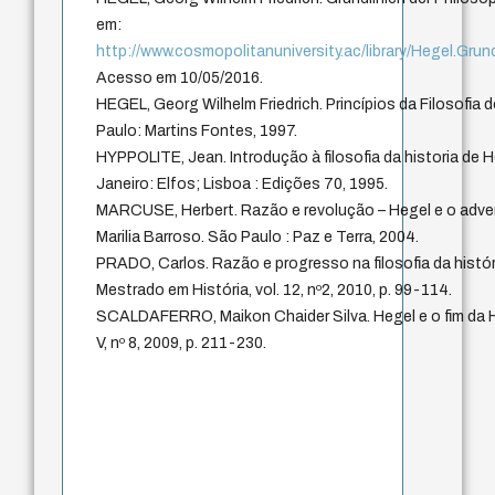
em:
http://www.cosmopolitanuniversity.ac/library/Hegel.Grun
Acesso em 10/05/2016.
HEGEL, Georg Wilhelm Friedrich. Princípios da Filosofia d
Paulo: Martins Fontes, 1997.
HYPPOLITE, Jean. Introdução à filosofia da historia de H
Janeiro: Elfos; Lisboa : Edições 70, 1995.
MARCUSE, Herbert. Razão e revolução – Hegel e o advento
Marilia Barroso. São Paulo : Paz e Terra, 2004.
PRADO, Carlos. Razão e progresso na filosofia da histór
Mestrado em História, vol. 12, nº2, 2010, p. 99-114.
SCALDAFERRO, Maikon Chaider Silva. Hegel e o fim da His
V, nº 8, 2009, p. 211-230.