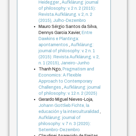
Heidegger
,
Aufklärung: journal
of philosophy: v. 2 n. 2 (2015):
Revista Aufklärung. v. 2, n. 2
(2015), Julho-Dezembro
Mauro Sérgio Santos da Silva,
Dennys Garcia Xavier,
Entre
Dawkins e Plantinga:
apontamentos
,
Aufklärung:
journal of philosophy: v. 2 n. 1
(2015): Revista Aufklärung. v. 2,
n. 1 (2015), Janeiro-Junho
Thanh Ngo,
Pragmatism and
Economics: A Flexible
Approach to Contemporary
Challenges
,
Aufklärung: journal
of philosophy: v. 12 n. 2 (2025)
Gerardo Miguel Nieves-Loja,
Johann Gottlieb Fichte, la
educación y la interculturalidad
,
Aufklärung: journal of
philosophy: v. 7 n. 3 (2020):
Setembro-Dezembro
Claudinei Aparecido de Freitas