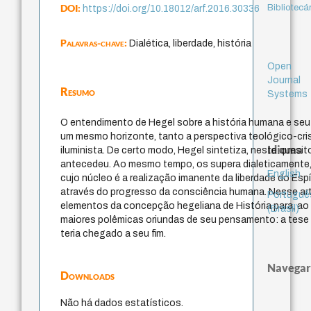
DOI:
Bibliotecá
https://doi.org/10.18012/arf.2016.30336
Palavras-chave:
Dialética, liberdade, história
Open
Journal
Resumo
Systems
O entendimento de Hegel sobre a história humana e seu e
um mesmo horizonte, tanto a perspectiva teológico-cris
Idioma
iluminista. De certo modo, Hegel sintetiza, neste quesi
antecedeu. Ao mesmo tempo, os supera dialeticamente, a
English
cujo núcleo é a realização imanente da liberdade do Espí
através do progresso da consciência humana. Nesse artig
Portuguê
elementos da concepção hegeliana de História para, ao 
(Brasil)
maiores polêmicas oriundas de seu pensamento: a tese d
teria chegado a seu fim.
Navegar
Downloads
Não há dados estatísticos.