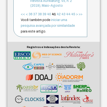
Revista Aufklärung. v.5, n. 2
(2019), Maio-Agosto
<<
<
36
37
38
39
40
41
42
43
44
45
>
>>
Você também pode
iniciar uma
pesquisa avançada por similaridade
para este artigo.
Registros e Indexações desta Revista: