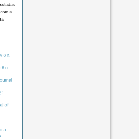
iculadas
 com a
ta.
. 6 n.
 6 n.
journal
g:
al of
do a
o