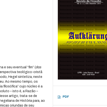
 e seu eventual “fim” (
das
perspectiva teológico-cristã
 modo, Hegel sintetiza, neste
deu. Ao mesmo tempo, os
a filosófica” cujo núcleo é a
oluto – isto é, a Razão –
esse artigo, trata-se de
PDF
hegeliana de História para, ao
êmicas oriundas de seu