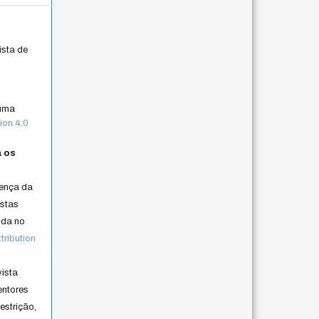
ista de
 uma
ion 4.0
a os
cença da
istas
lida no
ribution
vista
entores
estrição,