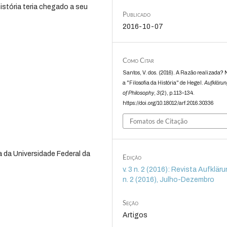
istória teria chegado a seu
Publicado
2016-10-07
Como Citar
Santos, V. dos. (2016). A Razão realizada? 
a "Filosofia da História" de Hegel.
Aufklärun
of Philosophy
,
3
(2), p.113–134.
https://doi.org/10.18012/arf.2016.30336
Fomatos de Citação
 da Universidade Federal da
Edição
v. 3 n. 2 (2016): Revista Aufklärun
n. 2 (2016), Julho-Dezembro
Seção
Artigos