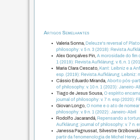
Artigos Semelhantes
Valeria Sonna,
Deleuze's reversal of Plat
philosophy: v. 5 n. 3 (2018): Revista Aufk
Alex Gonçalves Pin,
A morosidade do fim
1 (2019): Revista Aufklärung. v. 6, n. 1 (20
Maria Clara Cescato,
Kant: Leibniz e a A
esp. (2019): Revista Aufklärung. Leibniz: 
Cássio Eduardo Miranda,
Aborto pós-part
of philosophy: v. 10 n. 1 (2023): Janeiro-Ab
Tiago de Jesus Sousa,
O espírito encar
journal of philosophy: v. 7 n. esp (2020): F
Giovan Longo,
O nome e o ato de nomear
philosophy: v. 9 n. 1 (2022): Janeiro-Abril
Rodolfo Jacarandá,
Repensando a tortura:
Aufklärung: journal of philosophy: v. 7 n. 
Janessa Pagnussat, Silvestre Grzibowski
partir da fenomenologia de Michel Henry
,