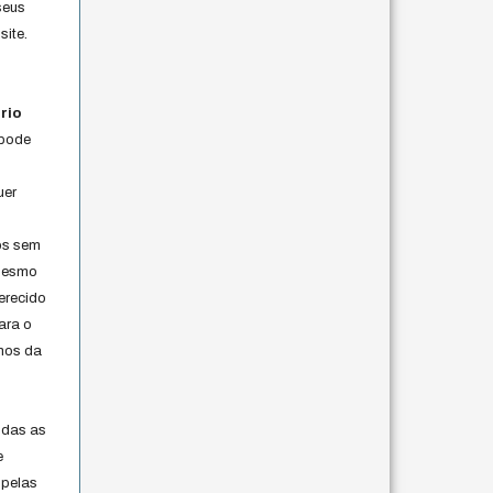
seus
site.
rio
 pode
uer
os sem
 mesmo
erecido
ara o
rmos da
s
odas as
e
 pelas