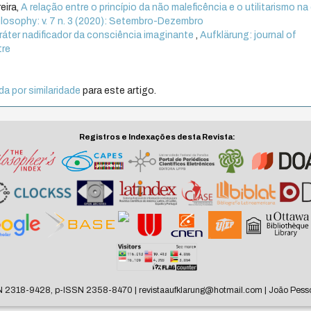
eira,
A relação entre o princípio da não maleficência e o utilitarismo na
hilosophy: v. 7 n. 3 (2020): Setembro-Dezembro
ráter nadificador da consciência imaginante
,
Aufklärung: journal of
tre
a por similaridade
para este artigo.
Registros e Indexações desta Revista:
N 2318-9428, p-ISSN 2358-8470 | revistaaufklarung@hotmail.com | João Pesso