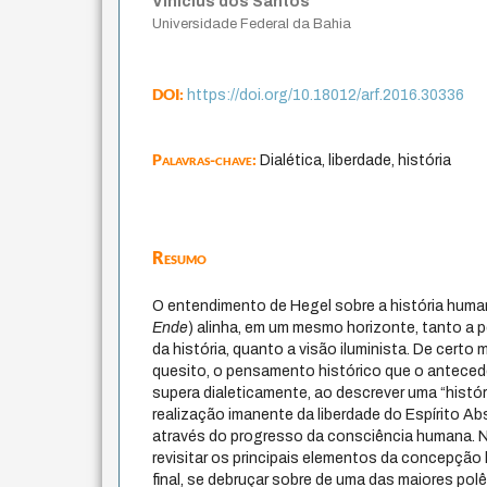
Vinícius dos Santos
Universidade Federal da Bahia
DOI:
https://doi.org/10.18012/arf.2016.30336
Palavras-chave:
Dialética, liberdade, história
Resumo
O entendimento de Hegel sobre a história humana
Ende
) alinha, em um mesmo horizonte, tanto a 
da história, quanto a visão iluminista. De certo
quesito, o pensamento histórico que o antece
supera dialeticamente, ao descrever uma “históri
realização imanente da liberdade do Espírito Abs
através do progresso da consciência humana. N
revisitar os principais elementos da concepção 
final, se debruçar sobre de uma das maiores pol