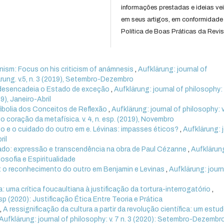
informações prestadas e ideias ve
em seus artigos, em conformidade
Política de Boas Práticas da Revis
onism: Focus on his criticism of anámnesis
,
Aufklärung: journal of
lärung. v.5, n. 3 (2019), Setembro-Dezembro
 desencadeia o Estado de exceção
,
Aufklärung: journal of philosophy: v
19), Janeiro-Abril
nfibolia dos Conceitos de Reflexão
,
Aufklärung: journal of philosophy: v.
no coração da metafísica. v. 4, n. esp. (2019), Novembro
o e o cuidado do outro em e. Lévinas: impasses éticos?
,
Aufklärung: 
ril
nado: expressão e transcendência na obra de Paul Cézanne
,
Aufklärun
ilosofia e Espiritualidade
: o reconhecimento do outro em Benjamin e Levinas
,
Aufklärung: journ
 uma crítica foucaultiana à justificação da tortura-interrogatório
,
esp (2020): Justificação Ética Entre Teoria e Prática
,
A ressignificação da cultura a partir da revolução científica: um estu
Aufklärung: journal of philosophy: v. 7 n. 3 (2020): Setembro-Dezembr