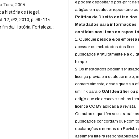
e podem depositar o pós-print de 
e Terra, 2004.
artigos em qualquer repositório ou 
a história de Hegel.
Política de Direito de Uso dos
. 12, nº2, 2010, p. 99-114.
Metadados para informações
im da História. Fortaleza :
contidas nos itens do repositó
1. Qualquer pessoa e/ou empresa
acessar os metadados dos itens
publicados gratuitamente e a qulq
tempo.
2.Os metadados podem ser usad
licença prévia em qualquer meio,
comercialmente, desde que seja of
um link para o
OAI Identifier
ou p
artigo que ele desceve, sob os te
licença CC BY aplicada à revista.
Os autores que têm seus trabalho
publicados concordam que com t
declarações e normas da Revista 
assumem inteira responsabilidade