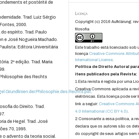
fondements et postérité de
.
Licença
ernidade. Trad. Luiz Sérgio
Copyright (c) 2016 Aufklärung: rev
Fontes, 2000.
filosofia
do espírito. Trad. Paulo
en e José Nogueira Machado.
aulista: Editora Universitária
Este trabalho está licenciado sob
licença
Creative Commons Attribut
International License
.
ória. 2ª edição. Trad. Maria
Política de Direito Autoral par
99.
itens publicados pela Revista:
r Philosophie des Rechts
1.Esta revista é regida por uma Li
Creative Commons aplicada a rev
gel.Grundlinien.der.Philosophie.des.Rechts.pdf
.
eletrônicas. Esta licença pode ser 
link a seguir:
Creative Commons Att
osofia do Direito. Trad.
4.0 International (CC BY 4.0)
.
97.
2.Consonante a essa politica, a re
oria de Hegel. Trad. José
declara que os autores são os det
ções 70, 1995.
do copyright de seus artigos sem r
o advento da teoria social.