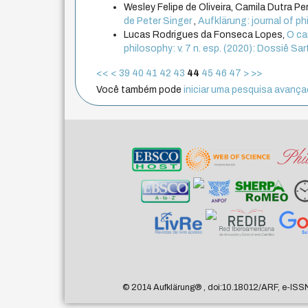
Wesley Felipe de Oliveira, Camila Dutra Per
de Peter Singer
,
Aufklärung: journal of p
Lucas Rodrigues da Fonseca Lopes,
O ca
philosophy: v. 7 n. esp. (2020): Dossiê Sar
<<
<
39
40
41
42
43
44
45
46
47
>
>>
Você também pode
iniciar uma pesquisa avançad
© 2014 Aufklärung
®
, doi:10.18012/ARF, e-ISS