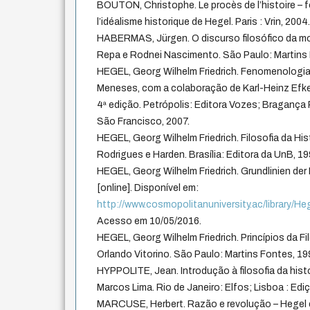
BOUTON, Christophe. Le procès de l’histoire – 
l’idéalisme historique de Hegel. Paris : Vrin, 2004
HABERMAS, Jürgen. O discurso filosófico da mod
Repa e Rodnei Nascimento. São Paulo: Martins 
HEGEL, Georg Wilhelm Friedrich. Fenomenologia 
Meneses, com a colaboração de Karl-Heinz Efk
4ª edição. Petrópolis: Editora Vozes; Bragança P
São Francisco, 2007.
HEGEL, Georg Wilhelm Friedrich. Filosofia da Hist
Rodrigues e Harden. Brasília: Editora da UnB, 19
HEGEL, Georg Wilhelm Friedrich. Grundlinien de
[online]. Disponível em:
http://www.cosmopolitanuniversity.ac/library/He
Acesso em 10/05/2016.
HEGEL, Georg Wilhelm Friedrich. Princípios da Fil
Orlando Vitorino. São Paulo: Martins Fontes, 19
HYPPOLITE, Jean. Introdução à filosofia da hist
Marcos Lima. Rio de Janeiro: Elfos; Lisboa : Edi
MARCUSE, Herbert. Razão e revolução – Hegel e 