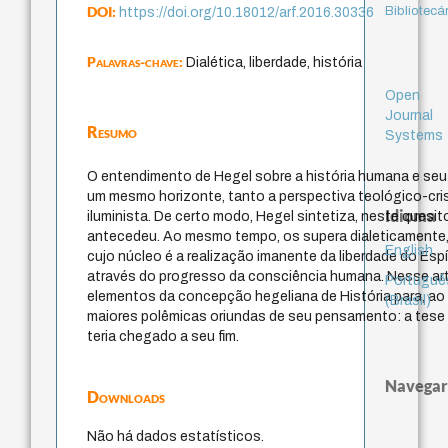
DOI:
Bibliotecá
https://doi.org/10.18012/arf.2016.30336
Palavras-chave:
Dialética, liberdade, história
Open
Journal
Resumo
Systems
O entendimento de Hegel sobre a história humana e seu e
um mesmo horizonte, tanto a perspectiva teológico-cris
Idioma
iluminista. De certo modo, Hegel sintetiza, neste quesi
antecedeu. Ao mesmo tempo, os supera dialeticamente, a
English
cujo núcleo é a realização imanente da liberdade do Espí
através do progresso da consciência humana. Nesse artig
Portuguê
elementos da concepção hegeliana de História para, ao 
(Brasil)
maiores polêmicas oriundas de seu pensamento: a tese d
teria chegado a seu fim.
Navegar
Downloads
Não há dados estatísticos.