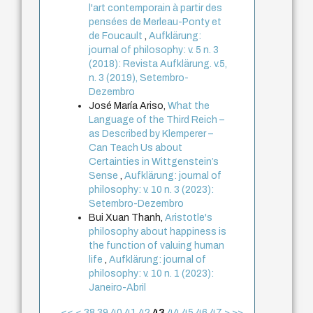
l'art contemporain à partir des
pensées de Merleau-Ponty et
de Foucault
,
Aufklärung:
journal of philosophy: v. 5 n. 3
(2018): Revista Aufklärung. v.5,
n. 3 (2019), Setembro-
Dezembro
José María Ariso,
What the
Language of the Third Reich –
as Described by Klemperer –
Can Teach Us about
Certainties in Wittgenstein’s
Sense
,
Aufklärung: journal of
philosophy: v. 10 n. 3 (2023):
Setembro-Dezembro
Bui Xuan Thanh,
Aristotle's
philosophy about happiness is
the function of valuing human
life
,
Aufklärung: journal of
philosophy: v. 10 n. 1 (2023):
Janeiro-Abril
<<
<
38
39
40
41
42
43
44
45
46
47
>
>>