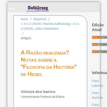
Início
/
Arquivos
/
v. 3 n. 2 (2016): Revista Aufklärung. v. 3, n.
Edição
2 (2016), Julho-Dezembro
Atual
/
Artigos
A Razão realizada?
Notas sobre a
"Filosofia da História"
Informa
de Hegel
Para
Leitores
Vinícius dos Santos
Para
Universidade Federal da Bahia
Autores
Para