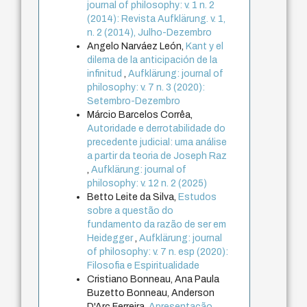
journal of philosophy: v. 1 n. 2
(2014): Revista Aufklärung. v. 1,
n. 2 (2014), Julho-Dezembro
Angelo Narváez León,
Kant y el
dilema de la anticipación de la
infinitud
,
Aufklärung: journal of
philosophy: v. 7 n. 3 (2020):
Setembro-Dezembro
Márcio Barcelos Corrêa,
Autoridade e derrotabilidade do
precedente judicial: uma análise
a partir da teoria de Joseph Raz
,
Aufklärung: journal of
philosophy: v. 12 n. 2 (2025)
Betto Leite da Silva,
Estudos
sobre a questão do
fundamento da razão de ser em
Heidegger
,
Aufklärung: journal
of philosophy: v. 7 n. esp (2020):
Filosofia e Espiritualidade
Cristiano Bonneau, Ana Paula
Buzetto Bonneau, Anderson
D'Arc Ferreira,
Apresentação
,