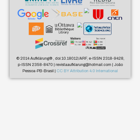
© 2014 Aufklärung
®
, doi:10.18012/ARF, e-ISSN 2318-9428,
p-ISSN 2358-8470 | revistaaufklarung@hotmail.com | João
Pessoa-PB-Brasil |
CC BY Attribution 4.0 International