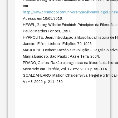
em:
http://www.cosmopolitanuniversity.ac/library/Hegel.Grun
Acesso em 10/05/2016.
HEGEL, Georg Wilhelm Friedrich. Princípios da Filosofia d
Paulo: Martins Fontes, 1997.
HYPPOLITE, Jean. Introdução à filosofia da historia de H
Janeiro: Elfos; Lisboa : Edições 70, 1995.
MARCUSE, Herbert. Razão e revolução – Hegel e o advento
Marilia Barroso. São Paulo : Paz e Terra, 2004.
PRADO, Carlos. Razão e progresso na filosofia da histór
Mestrado em História, vol. 12, nº2, 2010, p. 99-114.
SCALDAFERRO, Maikon Chaider Silva. Hegel e o fim da His
V, nº 8, 2009, p. 211-230.