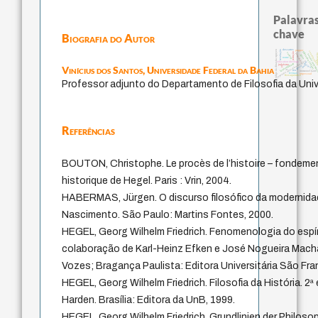
Palavras
chave
Biografia do Autor
descartes
revelação
código da dinastia nguyen
popper
constituição
fukuzawa yukichi
redução
carnap
totali
formação
juízo
sensus commu
nome
japanese education thoughts
mulher
education ideology
falseabilidade
judaísmo
ética.
Vinícius dos Santos,
Universidade Federal da Bahia
gosto
yi
li
ren
immanuel kant
levinas
impessoal
física quântica
Professor adjunto do Departamento de Filosofia da Univ
Referências
BOUTON, Christophe. Le procès de l’histoire – fondement
historique de Hegel. Paris : Vrin, 2004.
HABERMAS, Jürgen. O discurso filosófico da modernidad
Nascimento. São Paulo: Martins Fontes, 2000.
HEGEL, Georg Wilhelm Friedrich. Fenomenologia do espír
colaboração de Karl-Heinz Efken e José Nogueira Machad
Vozes; Bragança Paulista: Editora Universitária São Fra
HEGEL, Georg Wilhelm Friedrich. Filosofia da História. 2ª
Harden. Brasília: Editora da UnB, 1999.
HEGEL, Georg Wilhelm Friedrich. Grundlinien der Philosop