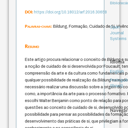
Bibliotecá
DOI:
https://doi.org/10.18012/arf.2016.30658
Palavras-chave:
Bildung, Formação, Cuidado de Si, Vivên
Open
Journal
Systems
Resumo
Este artigo procura relacionar o conceito de
Bildung
e s
Idioma
a noção de cuidado de si desenvolvida por Foucault, 
English
compreensão da arte e da cultura como fundamentais p
Portuguê
qualquer possibilidade de realização da
Bildung
na modern
(Brasil)
necessário realizar uma discussão sobre a origem do co
como, a importância da arte para o processo formativo. 
escolhi Walter Benjamin como ponto de relação para pos
questões ao conceito de cuidado de si, desenvolvido p
Navegar
possibilidade para pensar as possibilidades da formação
desenvolvimento das práticas de si, que privilegiam a 