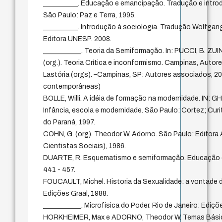
__________. Educação e emancipação. Tradução e intro
São Paulo: Paz e Terra, 1995.
__________. Introdução à sociologia. Tradução Wolfgan
Editora UNESP. 2008.
___________. Teoria da Semiformação. In: PUCCI, B. ZUIN
(org.). Teoria Crítica e inconformismo. Campinas, Auto
Lastória (orgs). –Campinas, SP: Autores associados, 
contemporâneas)
BOLLE, Willi. A idéia de formação na modernidade. IN: GH
Infância, escola e modernidade. São Paulo: Cortez; Curi
do Paraná, 1997.
COHN, G. (org). Theodor W. Adorno. São Paulo: Editora
Cientistas Sociais), 1986.
DUARTE, R. Esquematismo e semiformação. Educação e S
441 - 457.
FOUCAULT, Michel. Historia da Sexualidade: a vontade de
Edições Graal, 1988.
___________. Microfísica do Poder. Rio de Janeiro: Ediçõ
HORKHEIMER, Max e ADORNO, Theodor W. Temas Básic