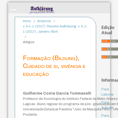
Início
/
Arquivos
/
v. 4 n. 1 (2017): Revista Aufklärung. v. 4, n.
Edição
1 (2017), Janeiro-Abril
Atual
/
Artigos
Formação (Bildung),
Cuidado de si, vivência e
educação
Informa
Para
Guilherme Costa Garcia Tommaselli
Leitores
Professor de Sociologia do Instituto Federal de Mato Gross
Para
Lagoas. Aluno regular do programa de pós- graduação em E
Autores
Universidade Estadual Paulista "Julio de Mesquita Filho"-
Prudente.
Para