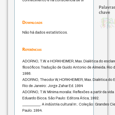
conhecimento e na consciência de si
Palavras
chave
pedagogia
direito romano
leyes
history of philosophy
perdón
experiência temporal
j.c.m. neto
fundamentalismo
acquaint
palavra
identidade nacional
Downloads
logos
género
desejo
mind
homem-medida
protágoras
idade
intolerância
lei
jacobi
sacrifício
animais
bataille
realidad
Não há dados estatísticos.
Referências
ADORNO, T.W. e HORKHEIMER, Max. Dialética do esclar
filosóficos.Tradução de Guido Antonio de Almeida. Rio d
1986.
ADORNO, Theodor W, HORKHEIMER, Max. Dialética do Es
Rio de Janeiro: Jorge Zahar Ed. 1994
ADORNO, T.W. Mínima moralia: Reflexões a partir da vida
Eduardo Bicca. São Paulo: Editora Ática, 1992.
__________. A indústria cultural In:. Coleção: Grandes Ci
Paulo. 1994.