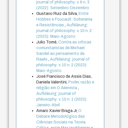
journal of philosophy: v. 9 n. 3
(2022): Setembro-Dezembro
Gustavo Ruiz da Silva,
Entre
Hobbes e Foucault: Soberania
e Resistências
,
Aufklärung:
journal of philosophy: v. 10 n. 2
(2023): Maio-Agosto
Julio Tomé,
Contra as críticas
comunitaristas de Michael
Sandel ao pensamento de
Rawls
,
Aufklärung: journal of
philosophy: v. 10 n. 2 (2023):
Maio-Agosto
José Francisco de Assis Dias,
Daniela Valentini,
Poder, razão e
religião em O Alienista
,
Aufklärung: journal of
philosophy: v. 10 n. 1 (2023):
Janeiro-Abril
Amaro Xavier Braga Jr,
O
Debate Metodológico das
Ciências Sociais na Teoria
Crítica: entre Max Horkheimer e