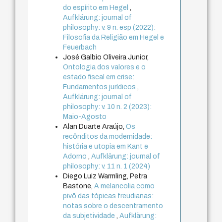
do espírito em Hegel
,
Aufklärung: journal of
philosophy: v. 9 n. esp (2022):
Filosofia da Religião em Hegel e
Feuerbach
José Galbio Oliveira Junior,
Ontologia dos valores e o
estado fiscal em crise:
Fundamentos jurídicos
,
Aufklärung: journal of
philosophy: v. 10 n. 2 (2023):
Maio-Agosto
Alan Duarte Araújo,
Os
recônditos da modernidade:
história e utopia em Kant e
Adorno
,
Aufklärung: journal of
philosophy: v. 11 n. 1 (2024)
Diego Luiz Warmling, Petra
Bastone,
A melancolia como
pivô das tópicas freudianas:
notas sobre o descentramento
da subjetividade
,
Aufklärung: