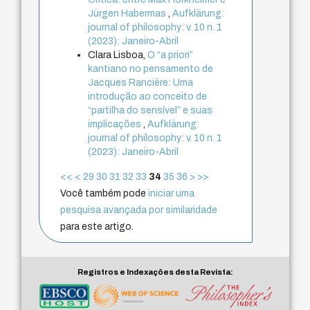
Jürgen Habermas
,
Aufklärung:
journal of philosophy: v. 10 n. 1
(2023): Janeiro-Abril
Clara Lisboa,
O “a priori”
kantiano no pensamento de
Jacques Rancière: Uma
introdução ao conceito de
“partilha do sensível” e suas
implicações
,
Aufklärung:
journal of philosophy: v. 10 n. 1
(2023): Janeiro-Abril
<<
<
29
30
31
32
33
34
35
36
>
>>
Você também pode
iniciar uma
pesquisa avançada por similaridade
para este artigo.
Registros e Indexações desta Revista: