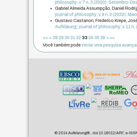
philosophy: v. 7 n. 3 (2020): Setembro-D
Gabriel Almeida Assumpção, Daniel Rodr
journal of philosophy: v. 9 n. 2 (2022): M
Gustavo Castanon, Frederico Krepe, Jos
Aufklärung: journal of philosophy: v. 11 n.
<<
<
28
29
30
31
32
33
34
35
36
>
>>
Você também pode
iniciar uma pesquisa avançad
© 2014 Aufklärung
®
, doi:10.18012/ARF, e-ISS