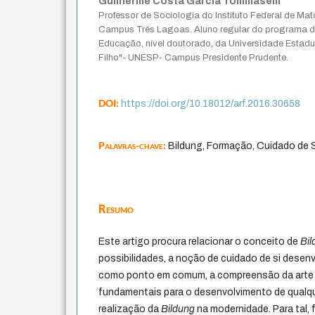
Guilherme Costa Garcia Tommaselli
Professor de Sociologia do Instituto Federal de Ma
Campus Três Lagoas. Aluno regular do programa 
Educação, nível doutorado, da Universidade Estadua
Filho"- UNESP- Campus Presidente Prudente.
DOI:
https://doi.org/10.18012/arf.2016.30658
Palavras-chave:
Bildung, Formação, Cuidado de S
Resumo
Este artigo procura relacionar o conceito de
Bil
possibilidades, a noção de cuidado de si desenv
como ponto em comum, a compreensão da arte 
fundamentais para o desenvolvimento de qualqu
realização da
Bildung
na modernidade. Para tal, 