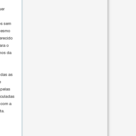
uer
os sem
 mesmo
erecido
ara o
rmos da
s
odas as
e
 pelas
iculadas
 com a
ta.