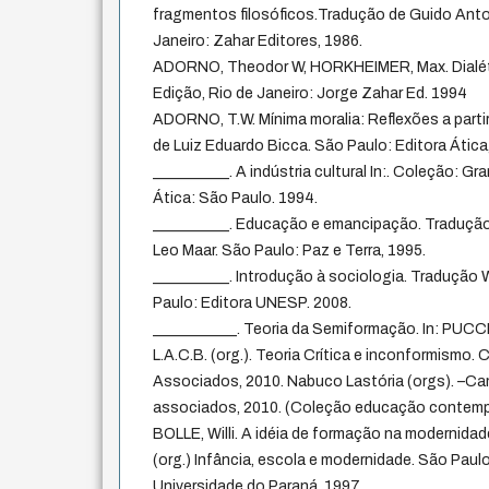
fragmentos filosóficos.Tradução de Guido Anto
Janeiro: Zahar Editores, 1986.
ADORNO, Theodor W, HORKHEIMER, Max. Dialéti
Edição, Rio de Janeiro: Jorge Zahar Ed. 1994
ADORNO, T.W. Mínima moralia: Reflexões a partir
de Luiz Eduardo Bicca. São Paulo: Editora Ática
__________. A indústria cultural In:. Coleção: Gr
Ática: São Paulo. 1994.
__________. Educação e emancipação. Tradução
Leo Maar. São Paulo: Paz e Terra, 1995.
__________. Introdução à sociologia. Tradução
Paulo: Editora UNESP. 2008.
___________. Teoria da Semiformação. In: PUCCI
L.A.C.B. (org.). Teoria Crítica e inconformismo.
Associados, 2010. Nabuco Lastória (orgs). –Ca
associados, 2010. (Coleção educação contem
BOLLE, Willi. A idéia de formação na modernidad
(org.) Infância, escola e modernidade. São Paulo
Universidade do Paraná, 1997.