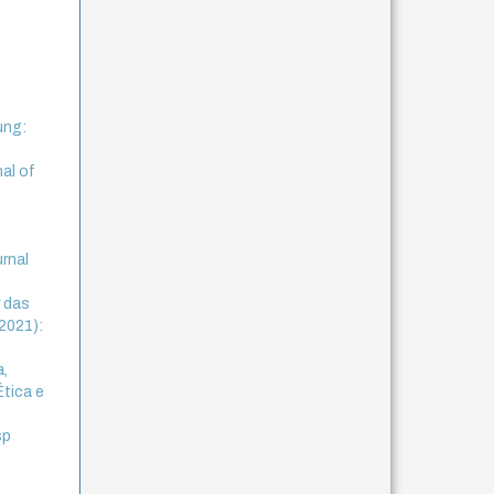
ung:
nal of
,
urnal
r das
(2021):
a,
Ética e
sp