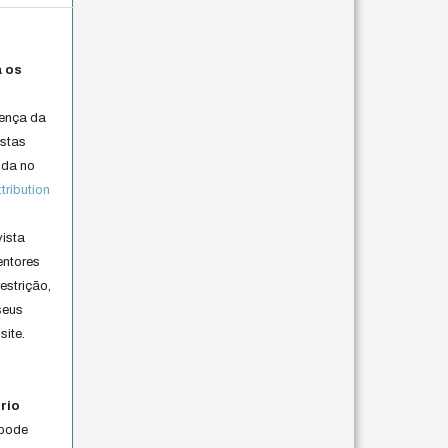
a os
cença da
istas
lida no
ribution
vista
entores
estrição,
seus
site.
rio
 pode