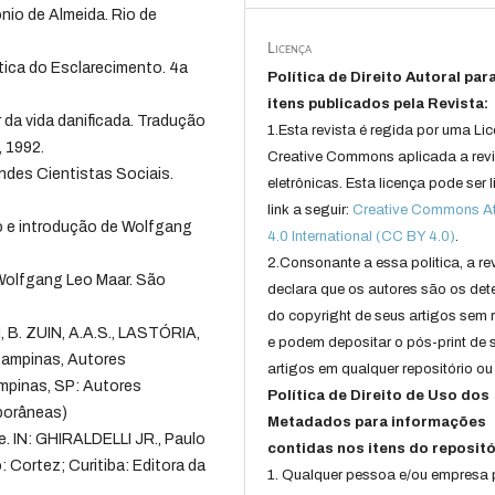
nio de Almeida. Rio de
Licença
ca do Esclarecimento. 4a
Política de Direito Autoral par
itens publicados pela Revista:
 da vida danificada. Tradução
1.Esta revista é regida por uma Li
, 1992.
Creative Commons aplicada a rev
andes Cientistas Sociais.
eletrônicas. Esta licença pode ser 
link a seguir:
Creative Commons Att
 e introdução de Wolfgang
4.0 International (CC BY 4.0)
.
2.Consonante a essa politica, a re
 Wolfgang Leo Maar. São
declara que os autores são os det
do copyright de seus artigos sem r
, B. ZUIN, A.A.S., LASTÓRIA,
e podem depositar o pós-print de 
 Campinas, Autores
artigos em qualquer repositório ou 
mpinas, SP: Autores
Política de Direito de Uso dos
porâneas)
Metadados para informações
e. IN: GHIRALDELLI JR., Paulo
contidas nos itens do repositó
: Cortez; Curitiba: Editora da
1. Qualquer pessoa e/ou empresa