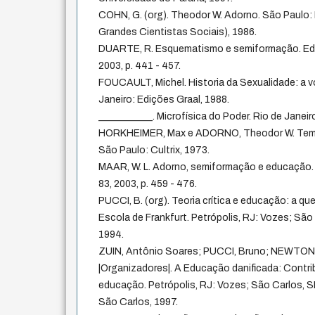
COHN, G. (org). Theodor W. Adorno. São Paulo:
Grandes Cientistas Sociais), 1986.
DUARTE, R. Esquematismo e semiformação. Edu
2003, p. 441 - 457.
FOUCAULT, Michel. Historia da Sexualidade: a v
Janeiro: Edições Graal, 1988.
___________. Microfísica do Poder. Rio de Janeir
HORKHEIMER, Max e ADORNO, Theodor W. Tema
São Paulo: Cultrix, 1973.
MAAR, W. L. Adorno, semiformação e educação.
83, 2003, p. 459 - 476.
PUCCI, B. (org). Teoria crítica e educação: a q
Escola de Frankfurt. Petrópolis, RJ: Vozes; Sã
1994.
ZUIN, Antônio Soares; PUCCI, Bruno; NEWTON, 
|Organizadores|. A Educação danificada: Contrib
educação. Petrópolis, RJ: Vozes; São Carlos, S
São Carlos, 1997.