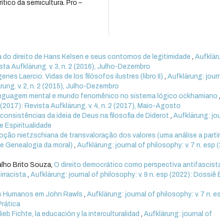
tico da semicultura. Pro –
ca do direito de Hans Kelsen e seus contornos de legitimidade
,
Aufklär
vista Aufklärung. v. 3, n. 2 (2016), Julho-Dezembro
nes Laercio. Vidas de los filósofos ilustres (libro II)
,
Aufklärung: jour
ärung. v. 2, n. 2 (2015), Julho-Dezembro
linguagem mental e mundo fenomênico no sistema lógico ockhamiano
2 (2017): Revista Aufklärung. v. 4, n. 2 (2017), Maio-Agosto
consistências da ideia de Deus na filosofia de Diderot
,
Aufklärung: jo
 e Espiritualidade
oção nietzschiana de transvaloração dos valores (uma análise a parti
 de Genealogia da moral)
,
Aufklärung: journal of philosophy: v. 7 n. esp 
alho Brito Souza,
O direito democrático como perspectiva antifascist
irracista
,
Aufklärung: journal of philosophy: v. 9 n. esp (2022): Dossiê 
tos Humanos em John Rawls
,
Aufklärung: journal of philosophy: v. 7 n. e
Prática
eb Fichte, la educación y la interculturalidad
,
Aufklärung: journal of