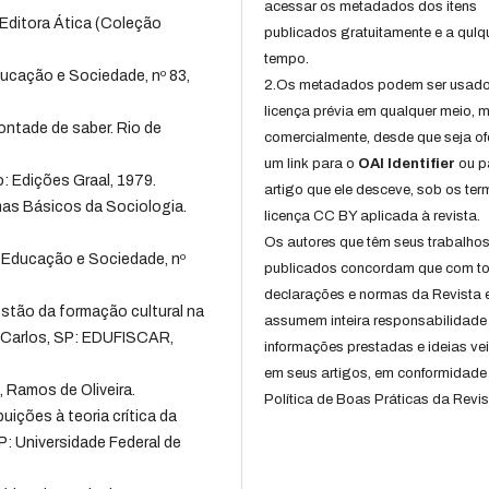
acessar os metadados dos itens
 Editora Ática (Coleção
publicados gratuitamente e a qulq
tempo.
cação e Sociedade, nº 83,
2.Os metadados podem ser usad
licença prévia em qualquer meio,
ontade de saber. Rio de
comercialmente, desde que seja of
um link para o
OAI Identifier
ou p
o: Edições Graal, 1979.
artigo que ele desceve, sob os te
s Básicos da Sociologia.
licença CC BY aplicada à revista.
Os autores que têm seus trabalho
 Educação e Sociedade, nº
publicados concordam que com t
declarações e normas da Revista 
uestão da formação cultural na
assumem inteira responsabilidade
o Carlos, SP: EDUFISCAR,
informações prestadas e ideias ve
em seus artigos, em conformidade
Ramos de Oliveira.
Política de Boas Práticas da Revis
uições à teoria crítica da
P: Universidade Federal de