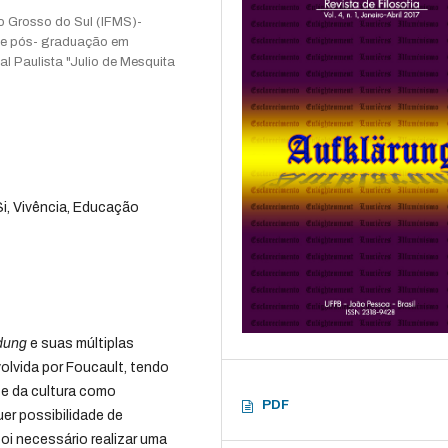
to Grosso do Sul (IFMS)-
de pós- graduação em
l Paulista "Julio de Mesquita
i, Vivência, Educação
dung
e suas múltiplas
olvida por Foucault, tendo
e da cultura como
PDF
er possibilidade de
foi necessário realizar uma