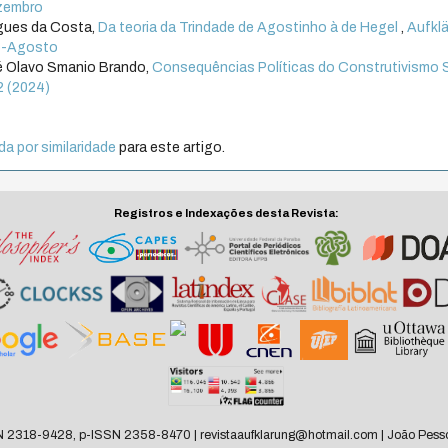
ezembro
igues da Costa,
Da teoria da Trindade de Agostinho à de Hegel
,
Aufklä
aio-Agosto
é Olavo Smanio Brando,
Consequências Políticas do Construtivismo 
 2 (2024)
a por similaridade
para este artigo.
Registros e Indexações desta Revista:
N 2318-9428, p-ISSN 2358-8470 | revistaaufklarung@hotmail.com | João Pesso