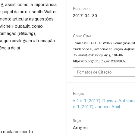
ng, assim como, a importância
Publicado
 papel da arte, escolhi Walter
2017-04-30
mente articular as questões
 Michel Foucault, como
formação (
Bildung
),
Como Citar
i, que privilegiam a formação
Tommaselli, G. C. G. (2017). Formação (Bil
ncia de si
Cuidado de si, vivência e educação.
Aufklär
Journal of Philosophy
,
4
(1), p.91–102.
https://doi.org/10.18012/arf.2016.30658
Fomatos de Citação
Edição
v. 4 n. 1 (2017): Revista Aufklärun
n. 1 (2017), Janeiro-Abril
Seção
Artigos
o esclarecimento: