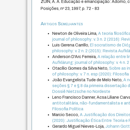
ZUIN, A. A. Educação e emancipação: Adorno, crí
Posições, nº 23, 1997, p. 72 - 83
Artigos Semelhantes
Newton de Oliveira Lima,
A teoria filosófi
journal of philosophy: v. 3 n. 2 (2016): Re
Luis Gerena Carrillo,
El socratismo de Dióge
philosophy: v. 2 n. 2 (2015): Revista Aufkl
Anderson D'Arc Ferreira,
A relação entre 
Aufklärung: journal of philosophy: v. 4 n. 
Otacílio Gomes da Silva Neto,
Sobre as in
of philosophy: v. 7 n. esp (2020): Filosofia
João Evangelista Tude de Melo Neto,
A n
seções § 7 e § 8 da primeira dissertação
Dossiê Nietzsche no Nordeste
Leno Francisco Danner, Acsa Liliane Carv
antitotalitária, não-fundamentalista e ant
Filosofia Política
Marcio Secco,
A Justificação dos Direi
(2020): Justificação Ética Entre Teoria e 
Gerardo Miguel Nieves-Loja,
Johann Gottli