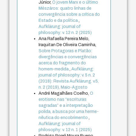
Júnior,
O jovem Marx e o último
Mészáros: quatro linhas de
convergência sobre a crítica do
Estado e da política
,
Aufklärung: journal of
philosophy: v. 12 n. 2 (2025)
Ana Rafaella Pereira Melo,
Iraquitan De Oliveira Caminha,
Sobre Protagoras e Platão:
divergências e convergências
acerca do fragmento do
homem-medida
,
Aufklärung:
journal of philosophy: v. 5 n. 2
(2018): Revista Aufklärung. v.5,
n. 2 (2019), Maio-Agosto
André Magalhães Coelho,
O
erotismo nas “escrituras
sagradas” e a interpretação
polida, a busca por uma herme-
nêutica do encobrimento
,
Aufklärung: journal of
philosophy: v. 12 n. 1 (2025)
Rodrigo Poreli Moura Bueno,