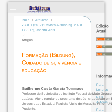
Início
/
Arquivos
/
v. 4 n. 1 (2017): Revista Aufklärung. v. 4, n.
Edição
1 (2017), Janeiro-Abril
Atual
/
Artigos
Formação (Bildung),
Cuidado de si, vivência e
educação
Informa
Para
Guilherme Costa Garcia Tommaselli
Leitores
Professor de Sociologia do Instituto Federal de Mato Gross
Para
Lagoas. Aluno regular do programa de pós- graduação em E
Autores
Universidade Estadual Paulista "Julio de Mesquita Filho"-
Prudente.
Para