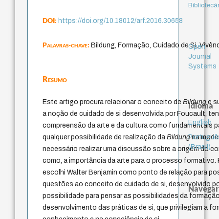
Bibliotecá
DOI:
https://doi.org/10.18012/arf.2016.30658
Palavras-chave:
Bildung, Formação, Cuidado de Si, Vivên
Open
Journal
Systems
Resumo
Este artigo procura relacionar o conceito de
Bildung
e s
Idioma
a noção de cuidado de si desenvolvida por Foucault, 
English
compreensão da arte e da cultura como fundamentais p
Portuguê
qualquer possibilidade de realização da
Bildung
na modern
(Brasil)
necessário realizar uma discussão sobre a origem do co
como, a importância da arte para o processo formativo. 
escolhi Walter Benjamin como ponto de relação para pos
questões ao conceito de cuidado de si, desenvolvido p
Navegar
possibilidade para pensar as possibilidades da formação
desenvolvimento das práticas de si, que privilegiam a 