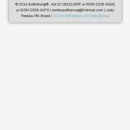
© 2014 Aufklärung
®
, doi:10.18012/ARF, e-ISSN 2318-9428,
p-ISSN 2358-8470 | revistaaufklarung@hotmail.com | João
Pessoa-PB-Brasil |
CC BY Attribution 4.0 International