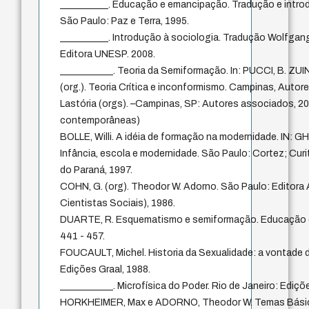
__________. Educação e emancipação. Tradução e intro
São Paulo: Paz e Terra, 1995.
__________. Introdução à sociologia. Tradução Wolfgan
Editora UNESP. 2008.
___________. Teoria da Semiformação. In: PUCCI, B. ZUIN
(org.). Teoria Crítica e inconformismo. Campinas, Auto
Lastória (orgs). –Campinas, SP: Autores associados, 
contemporâneas)
BOLLE, Willi. A idéia de formação na modernidade. IN: GH
Infância, escola e modernidade. São Paulo: Cortez; Curi
do Paraná, 1997.
COHN, G. (org). Theodor W. Adorno. São Paulo: Editora
Cientistas Sociais), 1986.
DUARTE, R. Esquematismo e semiformação. Educação e S
441 - 457.
FOUCAULT, Michel. Historia da Sexualidade: a vontade de
Edições Graal, 1988.
___________. Microfísica do Poder. Rio de Janeiro: Ediçõ
HORKHEIMER, Max e ADORNO, Theodor W. Temas Básic