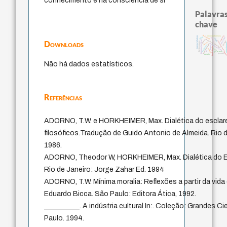
conhecimento e na consciência de si
Palavras
chave
pedagogia
violencia
não maleficência
internal relations
guayaquil
mind
palavra
idade
género
metafísica do tempo
Downloads
literatura (poética)
therapy
experiência tempor
direito romano
jacobi
acquaint
homem-medida
fundamentalismo
protágoras
logos
intolerância
leyes
perdón
lei
j.c.m. neto
bataille
desejo
Não há dados estatísticos.
Referências
ADORNO, T.W. e HORKHEIMER, Max. Dialética do esclar
filosóficos.Tradução de Guido Antonio de Almeida. Rio d
1986.
ADORNO, Theodor W, HORKHEIMER, Max. Dialética do Es
Rio de Janeiro: Jorge Zahar Ed. 1994
ADORNO, T.W. Mínima moralia: Reflexões a partir da vida
Eduardo Bicca. São Paulo: Editora Ática, 1992.
__________. A indústria cultural In:. Coleção: Grandes Ci
Paulo. 1994.