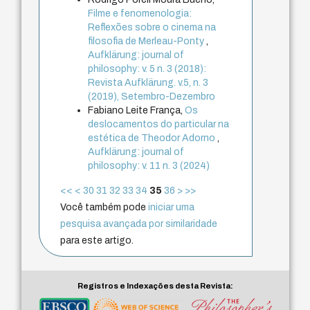
Filme e fenomenologia:
Reflexões sobre o cinema na
filosofia de Merleau-Ponty
,
Aufklärung: journal of
philosophy: v. 5 n. 3 (2018):
Revista Aufklärung. v.5, n. 3
(2019), Setembro-Dezembro
Fabiano Leite França,
Os
deslocamentos do particular na
estética de Theodor Adorno
,
Aufklärung: journal of
philosophy: v. 11 n. 3 (2024)
<<
<
30
31
32
33
34
35
36
>
>>
Você também pode
iniciar uma
pesquisa avançada por similaridade
para este artigo.
Registros e Indexações desta Revista: