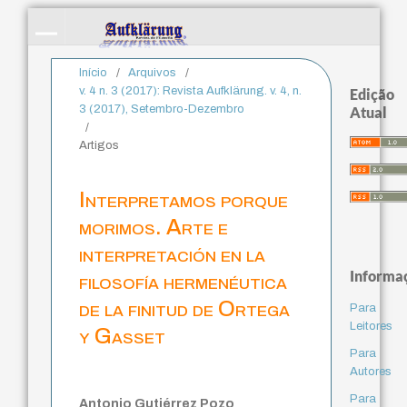
Início
/
Arquivos
/
v. 4 n. 3 (2017): Revista Aufklärung. v. 4, n.
Edição
3 (2017), Setembro-Dezembro
Atual
/
Artigos
Interpretamos porque
morimos. Arte e
interpretación en la
Informa
filosofía hermenéutica
de la finitud de Ortega
Para
Leitores
y Gasset
Para
Autores
Para
Antonio Gutiérrez Pozo