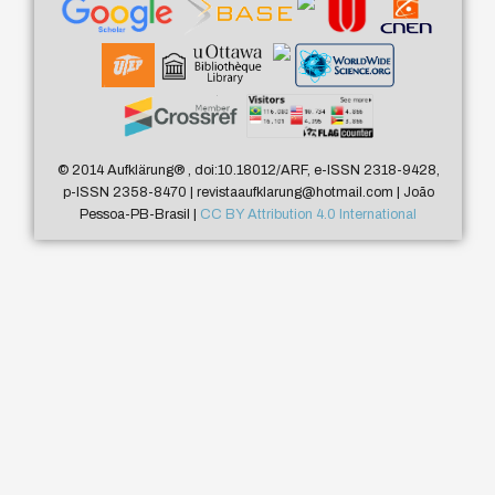
© 2014 Aufklärung
®
, doi:10.18012/ARF, e-ISSN 2318-9428,
p-ISSN 2358-8470 | revistaaufklarung@hotmail.com | João
Pessoa-PB-Brasil |
CC BY Attribution 4.0 International