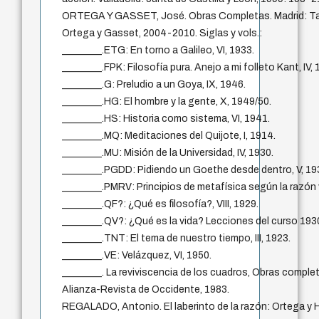
ORTEGA Y GASSET, José. Obras Completas. Madrid: T
Ortega y Gasset, 2004-2010. Siglas y vols.:
________.ETG: En torno a Galileo, VI, 1933.
________.FPK: Filosofía pura. Anejo a mi folleto Kant, IV, 
________.G: Preludio a un Goya, IX, 1946.
________.HG: El hombre y la gente, X, 1949/50.
________.HS: Historia como sistema, VI, 1941.
________.MQ: Meditaciones del Quijote, I, 1914.
________.MU: Misión de la Universidad, IV, 1930.
________.PGDD: Pidiendo un Goethe desde dentro, V, 19
________.PMRV: Principios de metafísica según la razón vi
________.QF?: ¿Qué es filosofía?, VIII, 1929.
________.QV?: ¿Qué es la vida? Lecciones del curso 1930
________.TNT: El tema de nuestro tiempo, III, 1923.
________.VE: Velázquez, VI, 1950.
________. La reviviscencia de los cuadros, Obras completas
Alianza-Revista de Occidente, 1983.
REGALADO, Antonio. El laberinto de la razón: Ortega y H