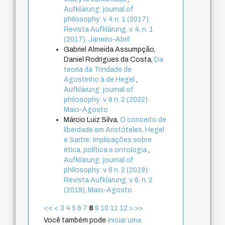
Aufklärung: journal of
philosophy: v. 4 n. 1 (2017):
Revista Aufklärung. v. 4, n. 1
(2017), Janeiro-Abril
Gabriel Almeida Assumpção,
Daniel Rodrigues da Costa,
Da
teoria da Trindade de
Agostinho à de Hegel
,
Aufklärung: journal of
philosophy: v. 9 n. 2 (2022):
Maio-Agosto
Márcio Luiz Silva,
O conceito de
liberdade em Aristóteles, Hegel
e Sartre: Implicações sobre
ética, política e ontologia
,
Aufklärung: journal of
philosophy: v. 6 n. 2 (2019):
Revista Aufklärung. v. 6, n. 2
(2019), Maio-Agosto
<<
<
3
4
5
6
7
8
9
10
11
12
>
>>
Você também pode
iniciar uma