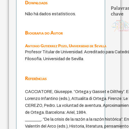
Downloads
Palavras
chave
Não há dados estatísticos.
metafísica do tem
guayaquil
violencia
perdón
género
sacrifício
experiência temporal
fundamentalismo
realidad
protágoras
mind
idade
intolerância
logos
jacobi
homem-medida
palavra
bataill
j.c.m. neto
therapy
lei
leyes
desejo
animais
philosoph
Biografia do Autor
filosofias indígenas
Antonio Gutiérrez Pozo,
Universidad de Sevilla
Profesor Titular de Universidad. Acreditado para Catedrá
Filosofía. Universidad de Sevilla
Referências
CACCIATORE, Giuseppe. “Ortega y Gasset e Dilthey”. En
Lorenzo Infantino (eds.), Attualita di Ortega. Firenze: L
CEREZO, Pedro. La voluntad de aventura. Aproximamient
de Ortega. Barcelona: Ariel, 1984.
________. “De la crisis de la razón a la razón histórica”
Valentín del Arco (eds.), Historia, literatura, pensamien