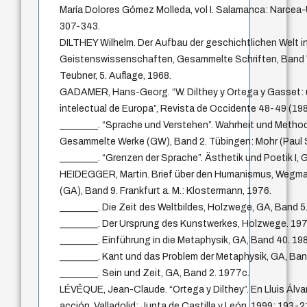
María Dolores Gómez Molleda, vol I. Salamanca: Narcea-
307-343.
DILTHEY Wilhelm. Der Aufbau der geschichtlichen Welt i
Geistenswissenschaften, Gesammelte Schriften, Band VI
Teubner, 5. Auflage, 1968.
GADAMER, Hans-Georg. “W. Dilthey y Ortega y Gasset: un
intelectual de Europa”, Revista de Occidente 48-49 (198
________. “Sprache und Verstehen”. Wahrheit und Metho
Gesammelte Werke (GW), Band 2. Tübingen: Mohr (Paul S
________. “Grenzen der Sprache”. Ästhetik und Poetik I, 
HEIDEGGER, Martin. Brief über den Humanismus, Weg
(GA), Band 9. Frankfurt a. M.: Klostermann, 1976.
________. Die Zeit des Weltbildes, Holzwege, GA, Band 5
________. Der Ursprung des Kunstwerkes, Holzwege. 19
________. Einführung in die Metaphysik, GA, Band 40. 19
________. Kant und das Problem der Metaphysik, GA, Ban
________. Sein und Zeit, GA, Band 2. 1977c.
LÉVÊQUE, Jean-Claude. “Ortega y Dilthey”. En Lluis Álva
acción. Valladolid: Junta de Castilla y León, 1999: 193-2