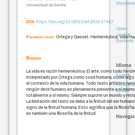
Bibliotecá
Universidad de Sevilla
DOI:
https://doi.org/10.18012/arf.2016.37487
Open
Journal
Palavras-chave:
Ortega y Gasset, Hermenéutica, Vida Hum
Systems
Resumo
Idioma
La vida es razón hermenéutica. El arte, como todo fenóm
English
interpretado por Ortega como cosa humana, como algo 
el contexto de la vida humana. Todo texto artístico nec
Portuguê
ningún decir humano es plenamente presente a sí mismo
(Brasil)
totalmente a sí mismo. Siempre supone un mundo y recl
La limitación del texto se debe a la finitud del ser human
signo de la finitud humana. Esto significa que la filosof
es también una filosofía de la finitud.
Navegar