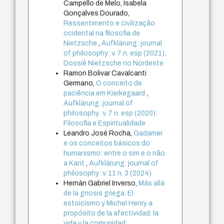
Campello de Melo, Isabela
Gonçalves Dourado,
Ressentimento e civilização
ocidental na filosofia de
Nietzsche
,
Aufklärung: journal
of philosophy: v. 7 n. esp (2021):
Dossiê Nietzsche no Nordeste
Ramon Bolivar Cavalcanti
Germano,
O conceito de
paciência em Kierkegaard
,
Aufklärung: journal of
philosophy: v. 7 n. esp (2020):
Filosofia e Espiritualidade
Leandro José Rocha,
Gadamer
e os conceitos básicos do
humanismo: entre o sim e o não
a Kant
,
Aufklärung: journal of
philosophy: v. 11 n. 3 (2024)
Hernán Gabriel Inverso,
Más allá
de la gnosis griega. El
estoicismo y Michel Henry a
propósito de la afectividad, la
vida y la comunidad
,