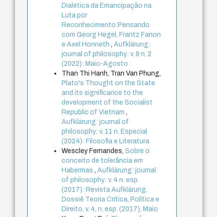
Dialética da Emancipação na
Luta por
Reconhecimento:Pensando
com Georg Hegel, Frantz Fanon
e Axel Honneth
,
Aufklärung:
journal of philosophy: v. 9 n. 2
(2022): Maio-Agosto
Than Thi Hanh, Tran Van Phung,
Plato's Thought on the State
and its significance to the
development of the Socialist
Republic of Vietnam
,
Aufklärung: journal of
philosophy: v. 11 n. Especial
(2024): Filosofia e Literatura
Wescley Fernandes,
Sobre o
conceito de tolerância em
Habermas
,
Aufklärung: journal
of philosophy: v. 4 n. esp.
(2017): Revista Aufklärung.
Dossiê Teoria Crítica, Política e
Direito, v. 4, n. esp. (2017), Maio