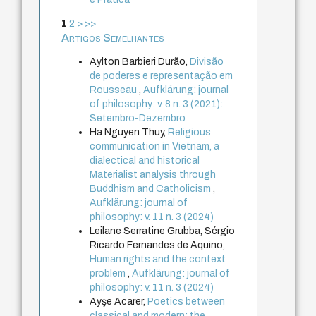
1
2
>
>>
Artigos Semelhantes
Aylton Barbieri Durão,
Divisão
de poderes e representação em
Rousseau
,
Aufklärung: journal
of philosophy: v. 8 n. 3 (2021):
Setembro-Dezembro
Ha Nguyen Thuy,
Religious
communication in Vietnam, a
dialectical and historical
Materialist analysis through
Buddhism and Catholicism
,
Aufklärung: journal of
philosophy: v. 11 n. 3 (2024)
Leilane Serratine Grubba, Sérgio
Ricardo Fernandes de Aquino,
Human rights and the context
problem
,
Aufklärung: journal of
philosophy: v. 11 n. 3 (2024)
Ayşe Acarer,
Poetics between
classical and modern: the