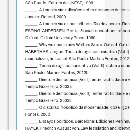
São Pau-lo: Editora da UNESP, 1996.
______. A terceira via: reflexões sobre o impasse da soc
Janeiro: Record, 2000.
______. A terceira via e seus críticos. Rio de Janeiro: Re
ESPING-ANDERSEN, Gosta. Social foundations of post
Oxford: Oxford University Press, 1999.
______. Why we need a new Welfare State. Oxford: Oxford
HABERMAS, Jürgen. Teoria do agir comunicativo (Vol. I):
racionaliza-ção social. São Paulo: Martins Fontes, 2012
______. Teoria do agir comunicativo (Vol. II): sobre a crít
São Paulo: Martins Fontes, 2012b.
______. Direito e democracia (Vol. I): entre facticidade e 
Tempo Bra-sileiro, 2003a.
______. Direito e democracia (Vol. II): entre facticidade e
Tempo Bra-sileiro, 2003b.
______. O discurso filosófico da modernidade: doze liçõ
Fontes, 2002.
______. Ensayos políticos. Barcelona: Ediciones Penínsu
HAYEK, Friedrich August von. Law, legislation and libert