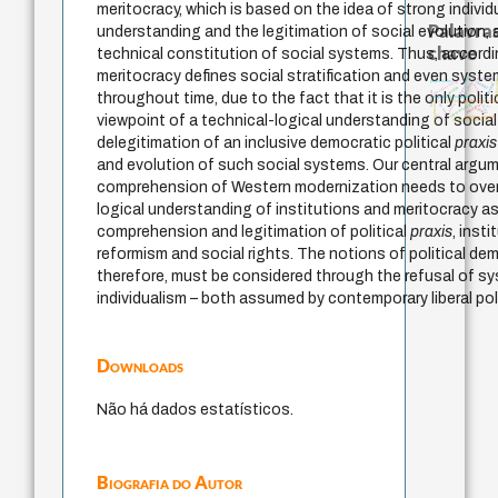
meritocracy, which is based on the idea of strong individ
Palavras
understanding and the legitimation of social evolution, a
chave
technical constitution of social systems. Thus, according 
meritocracy defines social stratification and even system
filosofias indígenas
intolerância
mind
sacrifício
philoso
papel da lei
therapy
guayaquil
palavra
logos
perdón
violencia
throughout time, due to the fact that it is the only politi
experiência temporal
j.c.m. neto
metafísica do temp
jacobi
acquaintance
fundamentalismo
protágoras
género
lei
leyes
idade
desejo
viewpoint of a technical-logical understanding of social
arquivos mentais
history of philosophy
delegitimation of an inclusive democratic political
praxis
and evolution of such social systems. Our central argume
comprehension of Western modernization needs to over
logical understanding of institutions and meritocracy a
comprehension and legitimation of political
praxis
, insti
reformism and social rights. The notions of political dem
therefore, must be considered through the refusal of s
individualism – both assumed by contemporary liberal poli
Downloads
Não há dados estatísticos.
Biografia do Autor