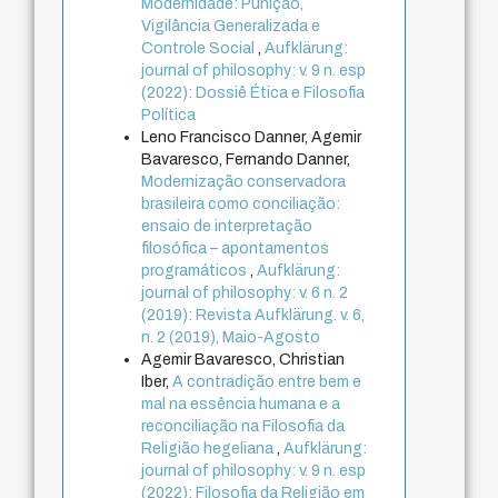
Modernidade: Punição,
Vigilância Generalizada e
Controle Social
,
Aufklärung:
journal of philosophy: v. 9 n. esp
(2022): Dossiê Ética e Filosofia
Política
Leno Francisco Danner, Agemir
Bavaresco, Fernando Danner,
Modernização conservadora
brasileira como conciliação:
ensaio de interpretação
filosófica – apontamentos
programáticos
,
Aufklärung:
journal of philosophy: v. 6 n. 2
(2019): Revista Aufklärung. v. 6,
n. 2 (2019), Maio-Agosto
Agemir Bavaresco, Christian
Iber,
A contradição entre bem e
mal na essência humana e a
reconciliação na Filosofia da
Religião hegeliana
,
Aufklärung:
journal of philosophy: v. 9 n. esp
(2022): Filosofia da Religião em