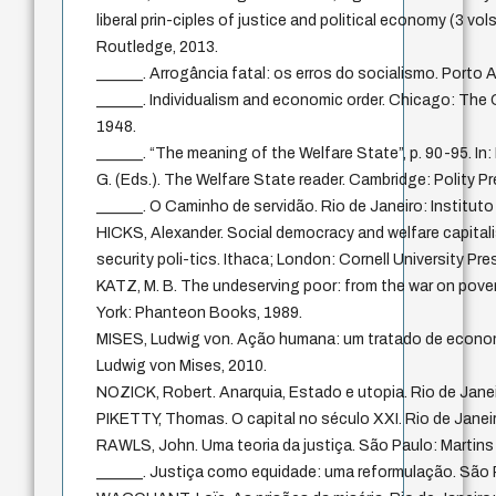
liberal prin-ciples of justice and political economy (3 vo
Routledge, 2013.
______. Arrogância fatal: os erros do socialismo. Porto A
______. Individualism and economic order. Chicago: The 
1948.
______. “The meaning of the Welfare State”, p. 90-95. I
G. (Eds.). The Welfare State reader. Cambridge: Polity Pr
______. O Caminho de servidão. Rio de Janeiro: Instituto 
HICKS, Alexander. Social democracy and welfare capital
security poli-tics. Ithaca; London: Cornell University Pre
KATZ, M. B. The undeserving poor: from the war on pover
York: Phanteon Books, 1989.
MISES, Ludwig von. Ação humana: um tratado de economi
Ludwig von Mises, 2010.
NOZICK, Robert. Anarquia, Estado e utopia. Rio de Janei
PIKETTY, Thomas. O capital no século XXI. Rio de Janeir
RAWLS, John. Uma teoria da justiça. São Paulo: Martins
______. Justiça como equidade: uma reformulação. São 