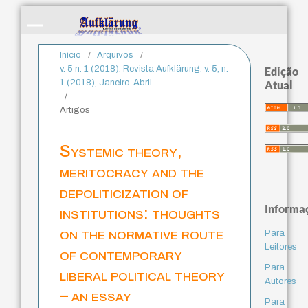
Início
/
Arquivos
/
v. 5 n. 1 (2018): Revista Aufklärung. v. 5, n.
Edição
1 (2018), Janeiro-Abril
Atual
/
Artigos
Systemic theory,
meritocracy and the
depoliticization of
Informa
institutions: thoughts
on the normative route
Para
Leitores
of contemporary
Para
liberal political theory
Autores
– an essay
Para