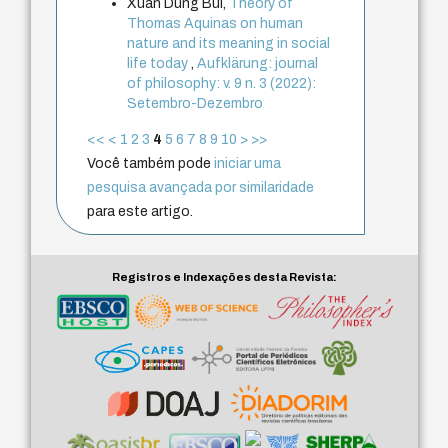
Xuan Dung Bui,
Theory of
Thomas Aquinas on human
nature and its meaning in social
life today
,
Aufklärung: journal
of philosophy: v. 9 n. 3 (2022):
Setembro-Dezembro
<<
<
1
2
3
4
5
6
7
8
9
10
>
>>
Você também pode
iniciar uma
pesquisa avançada por similaridade
para este artigo.
Registros e Indexações desta Revista: