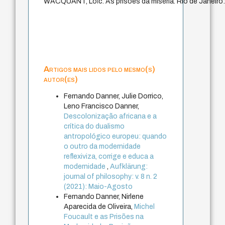
WACQUANT, Loïc. As prisões da miséria. Rio de Janeiro: 
Artigos mais lidos pelo mesmo(s)
autor(es)
Fernando Danner, Julie Dorrico,
Leno Francisco Danner,
Descolonização africana e a
crítica do dualismo
antropológico europeu: quando
o outro da modernidade
reflexiviza, corrige e educa a
modernidade
,
Aufklärung:
journal of philosophy: v. 8 n. 2
(2021): Maio-Agosto
Fernando Danner, Nirlene
Aparecida de Oliveira,
Michel
Foucault e as Prisões na