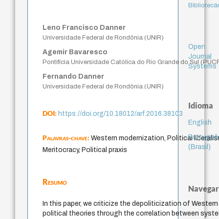
Bibliotecá
Leno Francisco Danner
Universidade Federal de Rondônia (UNIR)
Open
Agemir Bavaresco
Journal
Pontifícia Universidade Católica do Rio Grande do Sul (PUC
Systems
Fernando Danner
Universidade Federal de Rondônia (UNIR)
Idioma
DOI:
https://doi.org/10.18012/arf.2016.38103
English
Portuguê
Palavras-chave:
Western modernization, Political liberali
(Brasil)
Meritocracy, Political praxis
Resumo
Navegar
In this paper, we criticize the depoliticization of Western
political theories through the correlation between syste