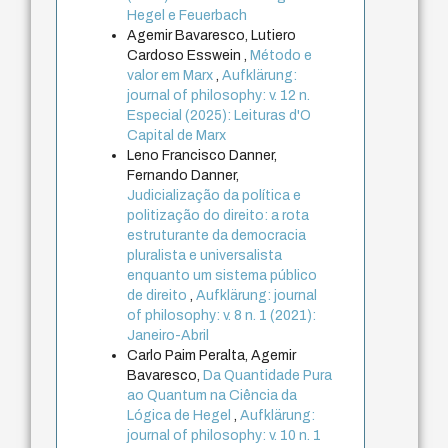
Hegel e Feuerbach
Agemir Bavaresco, Lutiero
Cardoso Esswein ,
Método e
valor em Marx
,
Aufklärung:
journal of philosophy: v. 12 n.
Especial (2025): Leituras d'O
Capital de Marx
Leno Francisco Danner,
Fernando Danner,
Judicialização da política e
politização do direito: a rota
estruturante da democracia
pluralista e universalista
enquanto um sistema público
de direito
,
Aufklärung: journal
of philosophy: v. 8 n. 1 (2021):
Janeiro-Abril
Carlo Paim Peralta, Agemir
Bavaresco,
Da Quantidade Pura
ao Quantum na Ciência da
Lógica de Hegel
,
Aufklärung:
journal of philosophy: v. 10 n. 1