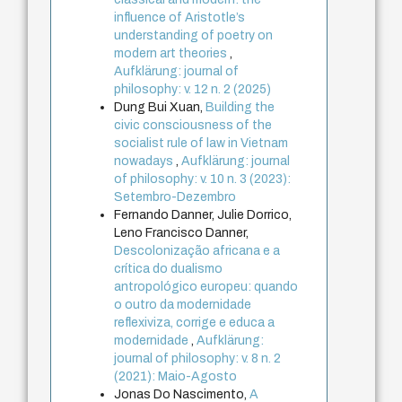
influence of Aristotle’s
understanding of poetry on
modern art theories
,
Aufklärung: journal of
philosophy: v. 12 n. 2 (2025)
Dung Bui Xuan,
Building the
civic consciousness of the
socialist rule of law in Vietnam
nowadays
,
Aufklärung: journal
of philosophy: v. 10 n. 3 (2023):
Setembro-Dezembro
Fernando Danner, Julie Dorrico,
Leno Francisco Danner,
Descolonização africana e a
crítica do dualismo
antropológico europeu: quando
o outro da modernidade
reflexiviza, corrige e educa a
modernidade
,
Aufklärung:
journal of philosophy: v. 8 n. 2
(2021): Maio-Agosto
Jonas Do Nascimento,
A