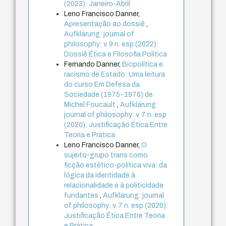
(2023): Janeiro-Abril
Leno Francisco Danner,
Apresentação ao dossiê
,
Aufklärung: journal of
philosophy: v. 9 n. esp (2022):
Dossiê Ética e Filosofia Política
Fernando Danner,
Biopolítica e
racismo de Estado: Uma leitura
do curso Em Defesa da
Sociedade (1975-1976) de
Michel Foucault
,
Aufklärung:
journal of philosophy: v. 7 n. esp
(2020): Justificação Ética Entre
Teoria e Prática
Leno Francisco Danner,
O
sujeito-grupo trans como
ficção estético-política viva: da
lógica da identidade à
relacionalidade e à politicidade
fundantes
,
Aufklärung: journal
of philosophy: v. 7 n. esp (2020):
Justificação Ética Entre Teoria
e Prática