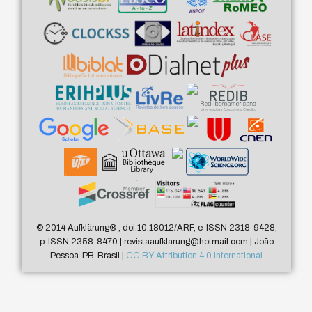
© 2014 Aufklärung
®
, doi:10.18012/ARF, e-ISSN 2318-9428,
p-ISSN 2358-8470 | revistaaufklarung@hotmail.com | João
Pessoa-PB-Brasil |
CC BY Attribution 4.0 International