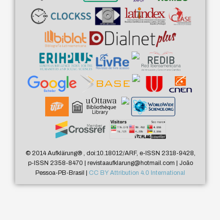
© 2014 Aufklärung
®
, doi:10.18012/ARF, e-ISSN 2318-9428,
p-ISSN 2358-8470 | revistaaufklarung@hotmail.com | João
Pessoa-PB-Brasil |
CC BY Attribution 4.0 International