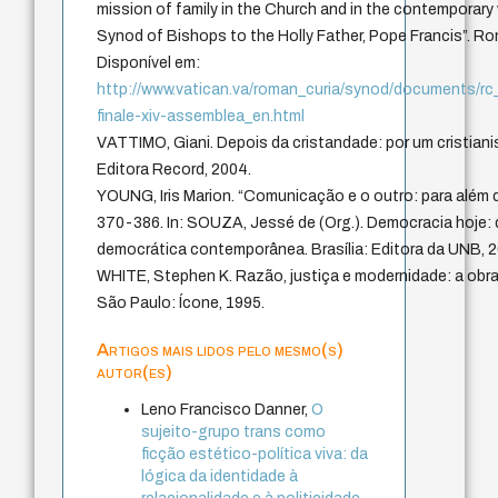
mission of family in the Church and in the contemporary w
Synod of Bishops to the Holly Father, Pope Francis”. Ro
Disponível em:
http://www.vatican.va/roman_curia/synod/documents/r
finale-xiv-assemblea_en.html
VATTIMO, Giani. Depois da cristandade: por um cristiani
Editora Record, 2004.
YOUNG, Iris Marion. “Comunicação e o outro: para além d
370-386. In: SOUZA, Jessé de (Org.). Democracia hoje: d
democrática contemporânea. Brasília: Editora da UNB, 2
WHITE, Stephen K. Razão, justiça e modernidade: a obr
São Paulo: Ícone, 1995.
Artigos mais lidos pelo mesmo(s)
autor(es)
Leno Francisco Danner,
O
sujeito-grupo trans como
ficção estético-política viva: da
lógica da identidade à