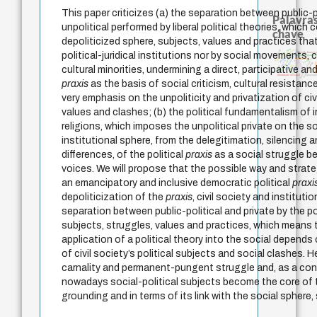
This paper criticizes (a) the separation between public-p
Palavras
unpolitical performed by liberal political theories, which
chave
depoliticized sphere, subjects, values and practices th
j.c.m. neto
history of philosophy
experiência temporal
mind
political-juridical institutions nor by social movements, ci
filosofia frances
filosofia brasileira
literatura (poética
violencia
perdón
intolerância
protágoras
palavra
lei
fundamentalismo
homem-medida
pedagogia
jacobi
cultural minorities, undermining a direct, participative an
logos
idade
género
leyes
identidade nacional
guayaqu
praxis
as the basis of social criticism, cultural resistan
very emphasis on the unpoliticity and privatization of civi
values and clashes; (b) the political fundamentalism of i
religions, which imposes the unpolitical private on the soc
institutional sphere, from the delegitimation, silencing 
differences, of the political
praxis
as a social struggle b
voices. We will propose that the possible way and strateg
an emancipatory and inclusive democratic political
praxi
depoliticization of the
praxis
, civil society and institut
separation between public-political and private by the poli
subjects, struggles, values and practices, which means
application of a political theory into the social depends 
of civil society’s political subjects and social clashes. H
carnality and permanent-pungent struggle and, as a con
nowadays social-political subjects become the core of t
grounding and in terms of its link with the social sphere