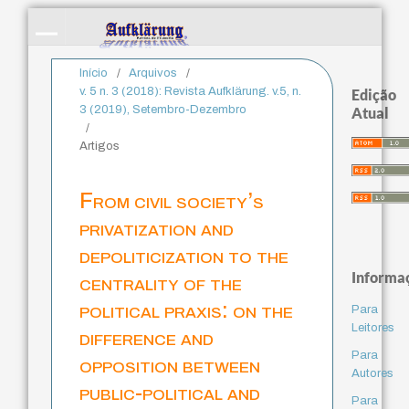
Início
/
Arquivos
/
v. 5 n. 3 (2018): Revista Aufklärung. v.5, n.
Edição
3 (2019), Setembro-Dezembro
Atual
/
Artigos
From civil society’s
privatization and
depoliticization to the
Informa
centrality of the
political praxis: on the
Para
Leitores
difference and
Para
opposition between
Autores
public-political and
Para