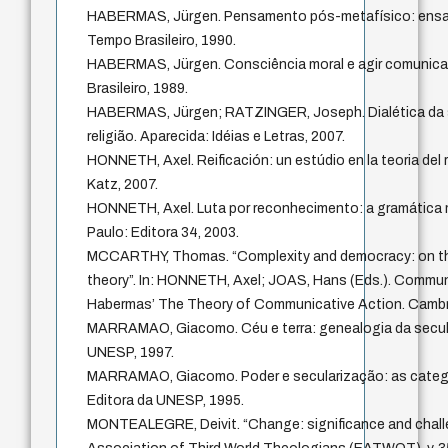
HABERMAS, Jürgen. Pensamento pós-metafísico: ensaios
Tempo Brasileiro, 1990.
HABERMAS, Jürgen. Consciência moral e agir comunicat
Brasileiro, 1989.
HABERMAS, Jürgen; RATZINGER, Joseph. Dialética da s
religião. Aparecida: Idéias e Letras, 2007.
HONNETH, Axel. Reificación: un estúdio en la teoria del
Katz, 2007.
HONNETH, Axel. Luta por reconhecimento: a gramática m
Paulo: Editora 34, 2003.
MCCARTHY, Thomas. “Complexity and democracy: on t
theory”. In: HONNETH, Axel; JOAS, Hans (Eds.). Commun
Habermas’ The Theory of Communicative Action. Cambri
MARRAMAO, Giacomo. Céu e terra: genealogia da secula
UNESP, 1997.
MARRAMAO, Giacomo. Poder e secularização: as catego
Editora da UNESP, 1995.
MONTEALEGRE, Deivit. “Change: significance and chall