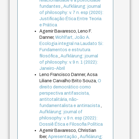
relacionalidade e à politicidade
fundantes
,
Aufklärung: journal
of philosophy: v. 7 n. esp (2020):
Justificação Ética Entre Teoria
e Prática
Agemir Bavaresco, Leno F.
Danner,
Wohlfart, João A.
Ecologia integral na Laudato Si:
Fundamentos e estrutura
filosófica
,
Aufklärung: journal
of philosophy: v. 9 n. 1 (2022):
Janeiro-Abril
Leno Francisco Danner, Acsa
Liliane Carvalho Brito Souza,
O
direito democrático como
perspectiva antifascista,
antitotalitária, não-
fundamentalista e antirracista
,
Aufklärung: journal of
philosophy: v. 9 n. esp (2022):
Dossiê Ética e Filosofia Política
Agemir Bavaresco, Christian
Iber,
Apresentação
,
Aufklärung: