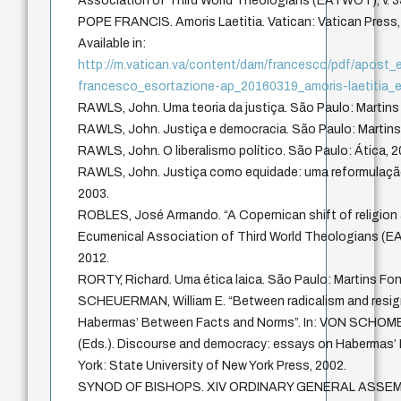
Association of Third World Theologians (EATWOT), v. 35,
POPE FRANCIS. Amoris Laetitia. Vatican: Vatican Press,
Available in:
http://m.vatican.va/content/dam/francesco/pdf/apost
francesco_esortazione-ap_20160319_amoris-laetitia_e
RAWLS, John. Uma teoria da justiça. São Paulo: Martins
RAWLS, John. Justiça e democracia. São Paulo: Martins
RAWLS, John. O liberalismo político. São Paulo: Ática, 
RAWLS, John. Justiça como equidade: uma reformulação
2003.
ROBLES, José Armando. “A Copernican shift of religion 
Ecumenical Association of Third World Theologians (EAT
2012.
RORTY, Richard. Uma ética laica. São Paulo: Martins Fon
SCHEUERMAN, William E. “Between radicalism and resign
Habermas’ Between Facts and Norms”. In: VON SCHO
(Eds.). Discourse and democracy: essays on Habermas
York: State University of New York Press, 2002.
SYNOD OF BISHOPS. XIV ORDINARY GENERAL ASSEMBLY