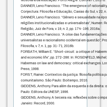
filosofia e/da educação. Porto Alegre: Editora Fi, 2017b.
DANNER, Leno Francisco. “The emergence of rationality:
Conjectura: Filosofia e Educação, Caxias do Sul, v. 22, n.
DANNER, Leno Francisco. “Gênero e sexualidade na époc
religiões institucionalizadas e universalistas”, Numen:
Religião, Juiz de Fora, v. 19, n. 2, pp. 174-196, 2016a.
DANNER, Leno Francisco. “A crise das fundamentações u
universalistas e racionalismo ocidental em questão”, Pr
Filosofia, v. 7, n. 1, pp. 31-71, 2016b.
FORBATH, William E. “Short-circuit: a critique of Haberma
and economic life”, pp. 272-286: In: ROSENFELD, Michel
Habermas on law and democracy: critical exchanges. Los 
Press, 1998.
FORST, Rainer. Contextos da justiça: filosofia política p
comunitarismo. São Paulo: Boitempo, 2010.
GIDDENS, Anthony. Para além da esquerda e da direita: o 
Paulo: Editora da UNESP, 1996.
GIDDENS, Anthony. A terceira via: reflexões sobre o imp
Janeiro: Record, 2000.