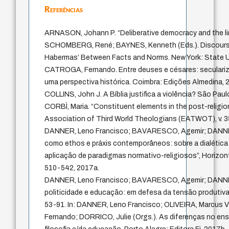
Referências
ARNASON, Johann P. “Deliberative democracy and the limi
SCHOMBERG, René; BAYNES, Kenneth (Eds.). Discours
Habermas’ Between Facts and Norms. New York: State Un
CATROGA, Fernando. Entre deuses e césares: secularizaçã
uma perspectiva histórica. Coimbra: Edições Almedina, 
COLLINS, John J. A Bíblia justifica a violência? São Paul
CORBÌ, Maria. “Constituent elements in the post-religio
Association of Third World Theologians (EATWOT), v. 35,
DANNER, Leno Francisco; BAVARESCO, Agemir; DANNER
como ethos e práxis contemporâneos: sobre a dialétic
aplicação de paradigmas normativo-religiosos”, Horizonte,
510-542, 2017a.
DANNER, Leno Francisco; BAVARESCO, Agemir; DANNER
politicidade e educação: em defesa da tensão produtiv
53-91. In: DANNER, Leno Francisco; OLIVEIRA, Marcus V
Fernando; DORRICO, Julie (Orgs.). As diferenças no ensin