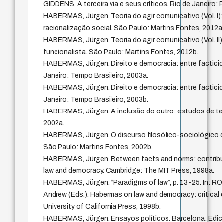
GIDDENS. A terceira via e seus críticos. Rio de Janeiro:
HABERMAS, Jürgen. Teoria do agir comunicativo (Vol. I):
racionalização social. São Paulo: Martins Fontes, 2012a
HABERMAS, Jürgen. Teoria do agir comunicativo (Vol. II):
funcionalista. São Paulo: Martins Fontes, 2012b.
HABERMAS, Jürgen. Direito e democracia: entre facticidad
Janeiro: Tempo Brasileiro, 2003a.
HABERMAS, Jürgen. Direito e democracia: entre facticidad
Janeiro: Tempo Brasileiro, 2003b.
HABERMAS, Jürgen. A inclusão do outro: estudos de teor
2002a.
HABERMAS, Jürgen. O discurso filosófico-sociológico 
São Paulo: Martins Fontes, 2002b.
HABERMAS, Jürgen. Between facts and norms: contribut
law and democracy. Cambridge: The MIT Press, 1998a.
HABERMAS, Jürgen. “Paradigms of law”, p. 13-25. In: 
Andrew (Eds.). Habermas on law and democracy: critica
University of California Press, 1998b.
HABERMAS, Jürgen. Ensayos políticos. Barcelona: Edici