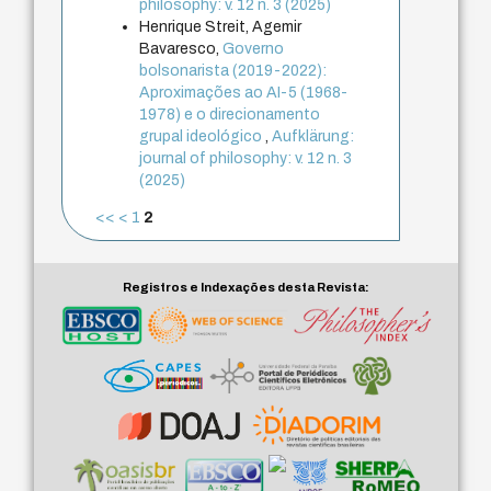
philosophy: v. 12 n. 3 (2025)
Henrique Streit, Agemir
Bavaresco,
Governo
bolsonarista (2019-2022):
Aproximações ao AI-5 (1968-
1978) e o direcionamento
grupal ideológico
,
Aufklärung:
journal of philosophy: v. 12 n. 3
(2025)
<<
<
1
2
Registros e Indexações desta Revista: