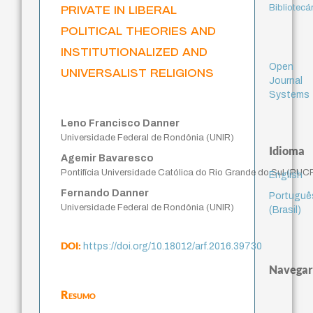
private in liberal
Bibliotecá
political theories and
institutionalized and
Open
universalist religions
Journal
Systems
Leno Francisco Danner
Universidade Federal de Rondônia (UNIR)
Idioma
Agemir Bavaresco
Pontifícia Universidade Católica do Rio Grande do Sul (PUC
English
Fernando Danner
Portuguê
Universidade Federal de Rondônia (UNIR)
(Brasil)
DOI:
https://doi.org/10.18012/arf.2016.39730
Navegar
Resumo