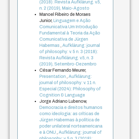
(2018): Revista Aufklärung. v.5,
n. 2 (2019), Maio-Agosto
Manoel Ribeiro de Moraes
Junior,
Linguagem e Ação
Comunicativa Um Introdução
Fundamental à Teoria da Ação
Comunicativa de Jürgen
Habermas
,
Aufklärung: journal
of philosophy: v. 5 n. 3 (2018):
Revista Aufklärung. v.5, n. 3
(2019), Setembro-Dezembro
César Fernando Meurer,
Presentation
,
Aufklärung:
journal of philosophy: v. 11 n.
Especial (2024): Philosophy of
Cognition & Language
Jorge Adriano Lubenow,
Democracia e direitos humanos
como ideologia: as críticas de
Jürgen Habermas à política de
poder unilateral norteamericana
e à ONU
,
Aufklärung: journal of
philosophy: v. 5 n. 3 (2018):