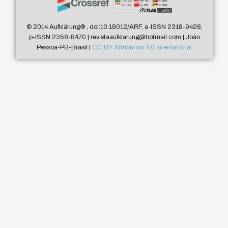
© 2014 Aufklärung
®
, doi:10.18012/ARF, e-ISSN 2318-9428,
p-ISSN 2358-8470 | revistaaufklarung@hotmail.com | João
Pessoa-PB-Brasil |
CC BY Attribution 4.0 International