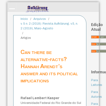
Início
/
Arquivos
/
v. 5 n. 2 (2018): Revista Aufklärung. v.5, n.
Edição
2 (2019), Maio-Agosto
Atual
/
Artigos
Can there be
alternative-facts?
Hannah Arendt’s
Informa
answer and its political
implications
Para
Leitores
Para
Autores
Rafael Lembert Kasper
Universidade Federal do Rio Grande do Sul
Para