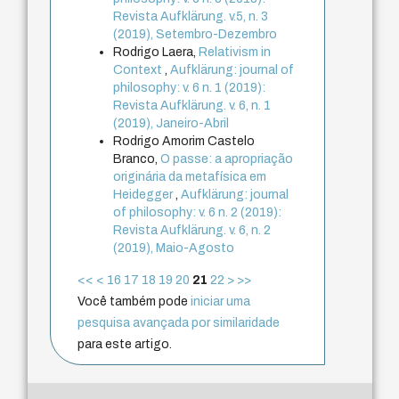
Revista Aufklärung. v.5, n. 3
(2019), Setembro-Dezembro
Rodrigo Laera,
Relativism in
Context
,
Aufklärung: journal of
philosophy: v. 6 n. 1 (2019):
Revista Aufklärung. v. 6, n. 1
(2019), Janeiro-Abril
Rodrigo Amorim Castelo
Branco,
O passe: a apropriação
originária da metafísica em
Heidegger
,
Aufklärung: journal
of philosophy: v. 6 n. 2 (2019):
Revista Aufklärung. v. 6, n. 2
(2019), Maio-Agosto
<<
<
16
17
18
19
20
21
22
>
>>
Você também pode
iniciar uma
pesquisa avançada por similaridade
para este artigo.