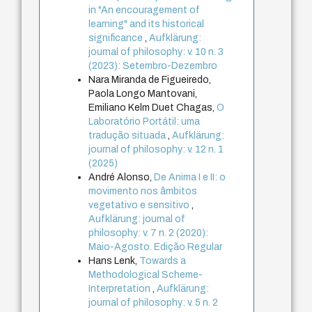
in "An encouragement of
learning" and its historical
significance
,
Aufklärung:
journal of philosophy: v. 10 n. 3
(2023): Setembro-Dezembro
Nara Miranda de Figueiredo,
Paola Longo Mantovani,
Emiliano Kelm Duet Chagas,
O
Laboratório Portátil: uma
tradução situada
,
Aufklärung:
journal of philosophy: v. 12 n. 1
(2025)
André Alonso,
De Anima I e II: o
movimento nos âmbitos
vegetativo e sensitivo
,
Aufklärung: journal of
philosophy: v. 7 n. 2 (2020):
Maio-Agosto. Edição Regular
Hans Lenk,
Towards a
Methodological Scheme-
Interpretation
,
Aufklärung:
journal of philosophy: v. 5 n. 2