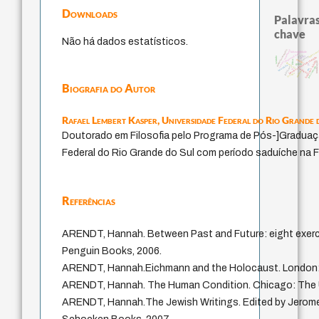
Downloads
Palavras
chave
Não há dados estatísticos.
modelos mentais
sensus communis
impesso
falseabilidade
immanuel kant
juízo
nome
carnap
japanese education thoughts
sentido
popper
ética.
fukuzawa yukichi
totalização
formação
gosto
yi
revelação
pessimismo
judaísmo
ren
redução
li
mulher
levinas
Biografia do Autor
Rafael Lembert Kasper,
Universidade Federal do Rio Grande 
Doutorado em Filosofia pelo Programa de Pós-]Graduaçã
Federal do Rio Grande do Sul com período saduíche na Fr
Referências
ARENDT, Hannah. Between Past and Future: eight exercis
Penguin Books, 2006.
ARENDT, Hannah.Eichmann and the Holocaust. London:
ARENDT, Hannah. The Human Condition. Chicago: The Un
ARENDT, Hannah.The Jewish Writings. Edited by Jerome