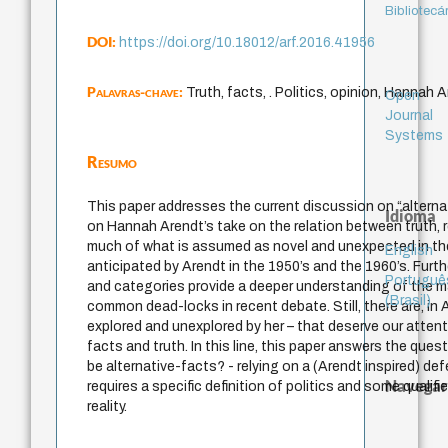
Bibliotecá
DOI:
https://doi.org/10.18012/arf.2016.41956
Palavras-chave:
Truth, facts, . Politics, opinion, Hannah 
Open
Journal
Systems
Resumo
This paper addresses the current discussion on “alterna
Idioma
on Hannah Arendt’s take on the relation between truth, re
much of what is assumed as novel and unexpected in t
English
anticipated by Arendt in the 1950’s and the 1960’s. Furth
Portuguê
and categories provide a deeper understanding of the ma
(Brasil)
common dead-locks in recent debate. Still, there are, in A
explored and unexplored by her – that deserve our attent
facts and truth. In this line, this paper answers the quest
be alternative-facts? - relying on a (Arendt inspired) de
Navegar
requires a specific definition of politics and some qualif
reality.