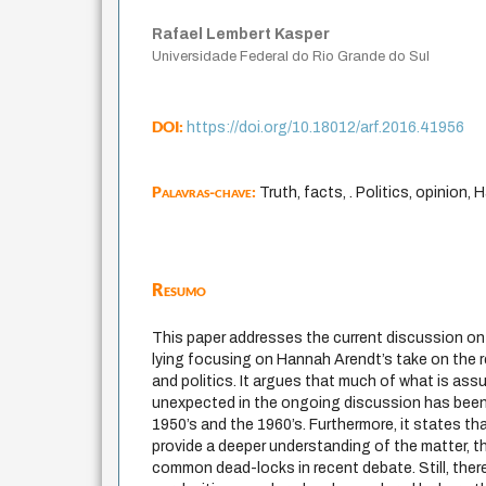
Rafael Lembert Kasper
Universidade Federal do Rio Grande do Sul
DOI:
https://doi.org/10.18012/arf.2016.41956
Palavras-chave:
Truth, facts, . Politics, opinion
Resumo
This paper addresses the current discussion on 
lying focusing on Hannah Arendt’s take on the re
and politics. It argues that much of what is as
unexpected in the ongoing discussion has been 
1950’s and the 1960’s. Furthermore, it states th
provide a deeper understanding of the matter, t
common dead-locks in recent debate. Still, there 