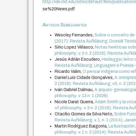
http://ide.mit.edu/sites/default/files/publi
se%20News.pdf
Artigos Semelhantes
Wescley Fernandes,
Sobre o conceito de
(2017): Revista Aufklärung. Dossiê Teoria Cr
Sírio Lopez Vélasco,
Notas heréticas sobr
philosophy: v. 3 n. 2 (2016): Revista Aufkl
Jesús Adrián Escudero,
Heidegger, leitor 
Revista Aufklärung. Linguagem e Poesia –
Ricardo Valim,
O pensar indígena como ref
Daniel Luis Cidade Gonçalves,
A omnipres
2 (2018): Revista Aufklärung. v.5, n. 2 (2
Iván Gabriel Dalmau,
A arqueo-genealogia
philosophy: v. 13 n. 1 (2026)
Nicole Darat Guerra,
Adam Smith y la voca
of philosophy: v. 3 n. 2 (2016): Revista Au
Otacílio Gomes da Silva Neto,
Sobre Fun
Revista Aufklärung. v. 1, n. 1 (2014), Jan
Martin Rodríguez Baigorria,
La Ilustració
philosophy: v. 1 n. 2 (2014): Revista Aufkl