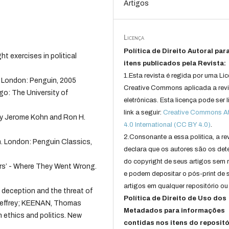
Artigos
Licença
Política de Direito Autoral par
 exercises in political
itens publicados pela Revista:
1.Esta revista é regida por uma Li
London: Penguin, 2005
Creative Commons aplicada a rev
o: The University of
eletrônicas. Esta licença pode ser 
link a seguir:
Creative Commons Att
y Jerome Kohn and Ron H.
4.0 International (CC BY 4.0)
.
2.Consonante a essa politica, a re
. London: Penguin Classics,
declara que os autores são os det
do copyright de seus artigos sem r
s’ - Where They Went Wrong.
e podem depositar o pós-print de 
artigos em qualquer repositório ou 
 deception and the threat of
Política de Direito de Uso dos
 Jeffrey; KEENAN, Thomas
Metadados para informações
 ethics and politics. New
contidas nos itens do repositó