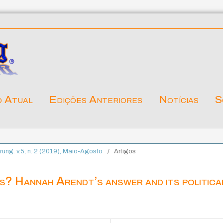
o Atual
Edições Anteriores
Notícias
S
ärung. v.5, n. 2 (2019), Maio-Agosto
/
Artigos
s? Hannah Arendt’s answer and its politica