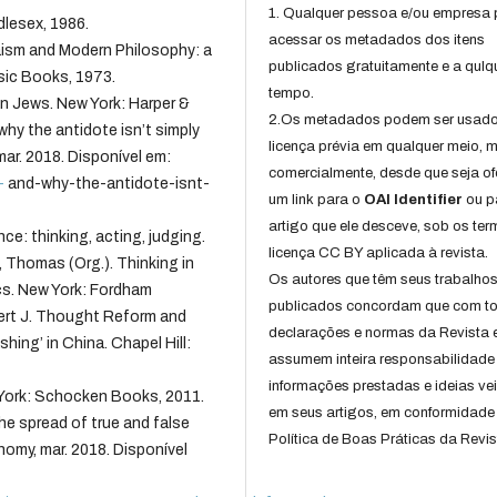
1. Qualquer pessoa e/ou empresa
lesex, 1986.
acessar os metadados dos itens
ism and Modern Philosophy: a
publicados gratuitamente e a qulq
sic Books, 1973.
tempo.
n Jews. New York: Harper &
2.Os metadados podem ser usad
why the antidote isn’t simply
licença prévia em qualquer meio,
mar. 2018. Disponível em:
comercialmente, desde que seja of
-
and-why-the-antidote-isnt-
um link para o
OAI Identifier
ou p
artigo que ele desceve, sob os te
e: thinking, acting, judging.
licença CC BY aplicada à revista.
Thomas (Org.). Thinking in
Os autores que têm seus trabalho
cs. New York: Fordham
publicados concordam que com t
bert J. Thought Reform and
declarações e normas da Revista 
hing’ in China. Chapel Hill:
assumem inteira responsabilidade
informações prestadas e ideias ve
York: Schocken Books, 2011.
em seus artigos, em conformidade
e spread of true and false
Política de Boas Práticas da Revis
onomy, mar. 2018. Disponível