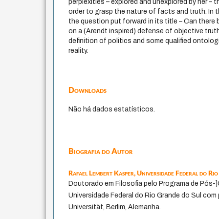
perplexities – explored and unexplored by her – t
order to grasp the nature of facts and truth. In t
the question put forward in its title – Can there 
on a (Arendt inspired) defense of objective truth
definition of politics and some qualified ontolog
reality.
Downloads
Não há dados estatísticos.
Biografia do Autor
Rafael Lembert Kasper,
Universidade Federal do Ri
Doutorado em Filosofia pelo Programa de Pós-]
Universidade Federal do Rio Grande do Sul com 
Universität, Berlim, Alemanha.