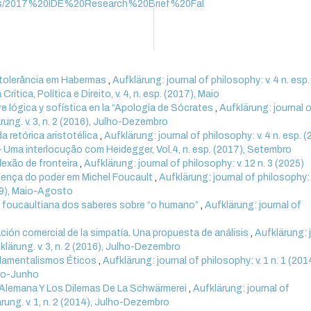
cations/2017%20IDE%20Research%20Brief%20Fal
 tolerância em Habermas
,
Aufklärung: journal of philosophy: v. 4 n. esp.
ítica, Política e Direito, v. 4, n. esp. (2017), Maio
e lógica y sofística en la “Apología de Sócrates
,
Aufklärung: journal 
ärung. v. 3, n. 2 (2016), Julho-Dezembro
da retórica aristotélica
,
Aufklärung: journal of philosophy: v. 4 n. esp. (
 Uma interlocução com Heidegger, Vol.4, n. esp. (2017), Setembro
lexão de fronteira
,
Aufklärung: journal of philosophy: v. 12 n. 3 (2025)
ença do poder em Michel Foucault
,
Aufklärung: journal of philosophy: v
019), Maio-Agosto
 foucaultiana dos saberes sobre “o humano”
,
Aufklärung: journal of
ción comercial de la simpatía. Una propuesta de análisis
,
Aufklärung: 
fklärung. v. 3, n. 2 (2016), Julho-Dezembro
damentalismos Éticos
,
Aufklärung: journal of philosophy: v. 1 n. 1 (201
eiro-Junho
n Alemana Y Los Dilemas De La Schwärmerei
,
Aufklärung: journal of
ärung. v. 1, n. 2 (2014), Julho-Dezembro