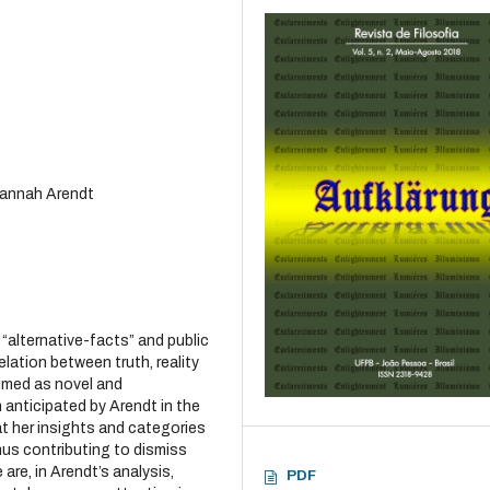
, Hannah Arendt
“alternative-facts” and public
lation between truth, reality
sumed as novel and
anticipated by Arendt in the
at her insights and categories
hus contributing to dismiss
are, in Arendt’s analysis,
PDF