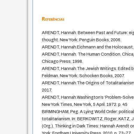
Referências
ARENDT, Hannah. Between Past and Future: eight
thought. New York: Penguin Books, 2006.
ARENDT, Hannah.Eichmann and the Holocaust. 
ARENDT, Hannah. The Human Condition. Chicag
Chicago Press, 1998.
ARENDT, Hannah.The Jewish Writings. Edited b
Feldman. New York: Schocken Books, 2007.
ARENDT, Hannah.The Origins of Totalitarianism
2017.
ARENDT, Hannah.Washington’s ‘Problem-Solver
New York Times, New York, 5 April. 1972. p. 45
BIRMINGHAM, Peg. A Lying World Order: political
totalitarianism. In: BERKOWITZ, Roger; KATZ,
(Org.). Thinking in Dark Times: Hannah Arendt on
York: Fordham University Press, 2010, p. 73-77.