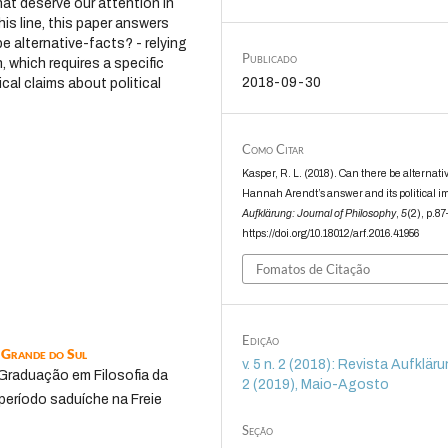
hat deserve our attention in
his line, this paper answers
be alternative-facts? - relying
Publicado
, which requires a specific
2018-09-30
ical claims about political
Como Citar
Kasper, R. L. (2018). Can there be alternati
Hannah Arendt’s answer and its political im
Aufklärung: Journal of Philosophy
,
5
(2), p.87
https://doi.org/10.18012/arf.2016.41956
Fomatos de Citação
Edição
o Grande do Sul
v. 5 n. 2 (2018): Revista Aufklärun
Graduação em Filosofia da
2 (2019), Maio-Agosto
período saduíche na Freie
Seção