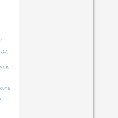
of
2017):
. 5 n.
journal
4):