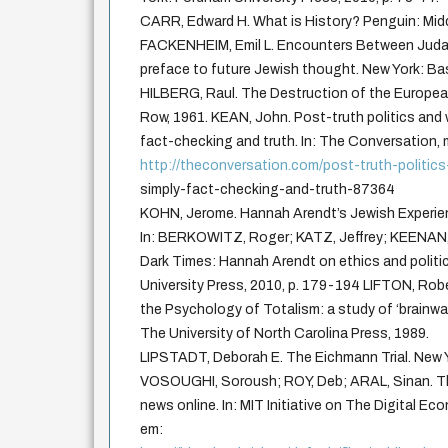
CARR, Edward H. What is History? Penguin: Midd
FACKENHEIM, Emil L. Encounters Between Juda
preface to future Jewish thought. New York: Ba
HILBERG, Raul. The Destruction of the Europea
Row, 1961. KEAN, John. Post-truth politics and 
fact-checking and truth. In: The Conversation, 
http://theconversation.com/post-truth-politics
simply-fact-checking-and-truth-87364
KOHN, Jerome. Hannah Arendt’s Jewish Experienc
In: BERKOWITZ, Roger; KATZ, Jeffrey; KEENAN, 
Dark Times: Hannah Arendt on ethics and politi
University Press, 2010, p. 179-194 LIFTON, Ro
the Psychology of Totalism: a study of ‘brainwas
The University of North Carolina Press, 1989.
LIPSTADT, Deborah E. The Eichmann Trial. New 
VOSOUGHI, Soroush; ROY, Deb; ARAL, Sinan. Th
news online. In: MIT Initiative on The Digital Ec
em: