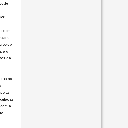
 pode
uer
os sem
 mesmo
erecido
ara o
rmos da
s
odas as
e
 pelas
iculadas
 com a
ta.