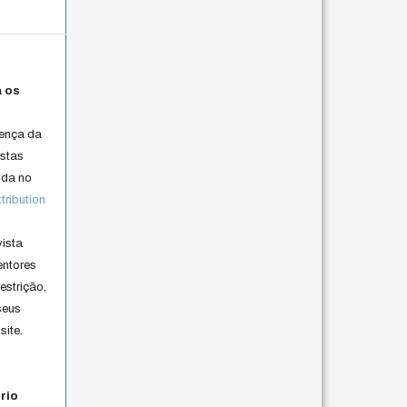
a os
cença da
istas
lida no
ribution
vista
entores
estrição,
seus
site.
rio