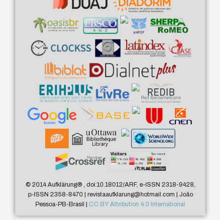
© 2014 Aufklärung
®
, doi:10.18012/ARF, e-ISSN 2318-9428,
p-ISSN 2358-8470 | revistaaufklarung@hotmail.com | João
Pessoa-PB-Brasil |
CC BY Attribution 4.0 International