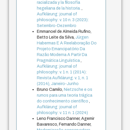
racializada y la filosofía
hegeliana de la historia.
,
Aufklärung: journal of
philosophy: v. 10 n. 3 (2023):
Setembro-Dezembro
Emmanoel de Almeida Rufino,
Betto Leite da Silva,
Jürgen
Habermas E A Reelaboração Do
Projeto Emancipatório Da
Razão Moderna A Partir Da
Pragmática Linguística
,
Aufklärung: journal of
philosophy: v. 1 n. 1 (2014):
Revista Aufklärung. v. 1, n. 1
(2014), Janeiro-Junho
Bruno Camilo,
Nietzsche e os
rumos para uma teoria trágica
do conhecimento científico
,
Aufklärung: journal of
philosophy: v. 11 n. 1 (2024)
Leno Francisco Danner, Agemir
Bavaresco, Fernando Danner,