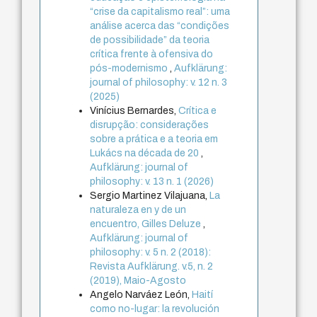
“crise da capitalismo real”: uma
análise acerca das “condições
de possibilidade” da teoria
crítica frente à ofensiva do
pós-modernismo
,
Aufklärung:
journal of philosophy: v. 12 n. 3
(2025)
Vinícius Bernardes,
Crítica e
disrupção: considerações
sobre a prática e a teoria em
Lukács na década de 20
,
Aufklärung: journal of
philosophy: v. 13 n. 1 (2026)
Sergio Martinez Vilajuana,
La
naturaleza en y de un
encuentro, Gilles Deluze
,
Aufklärung: journal of
philosophy: v. 5 n. 2 (2018):
Revista Aufklärung. v.5, n. 2
(2019), Maio-Agosto
Angelo Narváez León,
Haití
como no-lugar: la revolución