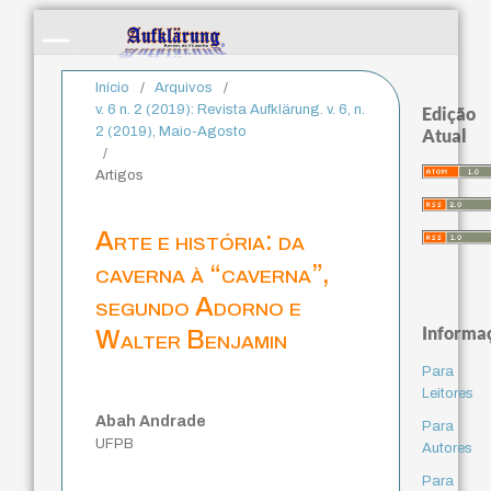
Início
/
Arquivos
/
v. 6 n. 2 (2019): Revista Aufklärung. v. 6, n.
Edição
2 (2019), Maio-Agosto
Atual
/
Artigos
Arte e história: da
caverna à “caverna”,
segundo Adorno e
Informa
Walter Benjamin
Para
Leitores
Abah Andrade
Para
UFPB
Autores
Para