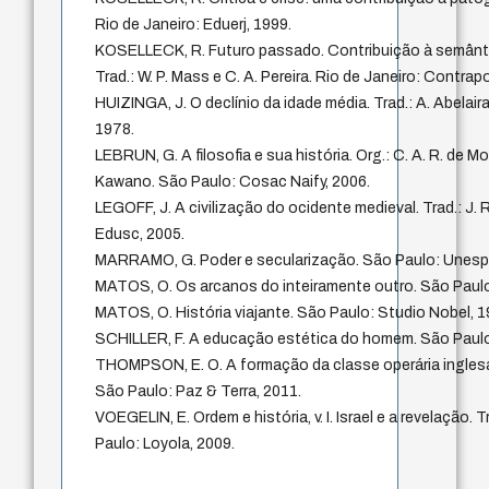
Rio de Janeiro: Eduerj, 1999.
KOSELLECK, R. Futuro passado. Contribuição à semânti
Trad.: W. P. Mass e C. A. Pereira. Rio de Janeiro: Contrap
HUIZINGA, J. O declínio da idade média. Trad.: A. Abelai
1978.
LEBRUN, G. A filosofia e sua história. Org.: C. A. R. de Mo
Kawano. São Paulo: Cosac Naify, 2006.
LEGOFF, J. A civilização do ocidente medieval. Trad.: J.
Edusc, 2005.
MARRAMO, G. Poder e secularização. São Paulo: Unesp,
MATOS, O. Os arcanos do inteiramente outro. São Paulo:
MATOS, O. História viajante. São Paulo: Studio Nobel, 1
SCHILLER, F. A educação estética do homem. São Paulo:
THOMPSON, E. O. A formação da classe operária inglesa.
São Paulo: Paz & Terra, 2011.
VOEGELIN, E. Ordem e história, v. I. Israel e a revelação. T
Paulo: Loyola, 2009.