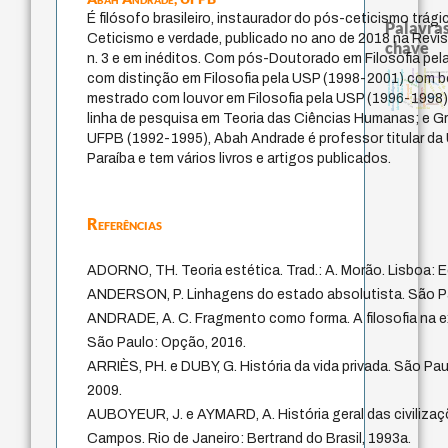
É filósofo brasileiro, instaurador do pós-ceticismo trá
Palavras
Ceticismo e verdade, publicado no ano de 2018 na Revist
chave
n. 3 e em inéditos. Com pós-Doutorado em Filosofia pe
fundamentalismo
palavra
metafísica do tempo
multidimensionalidade
acquaintance
com distinção em Filosofia pela USP (1998-2001) com 
perdón
intolerância
protágoras
identidade nacional
experiência temporal
bataille
logos
filosofias indígenas
lei
guayaquil
sacrifício
j.c.m. neto
leyes
mestrado com louvor em Filosofia pela USP (1996-1998
idade
género
jacobi
desejo
mind
animais
violencia
linha de pesquisa em Teoria das Ciências Humanas; e G
UFPB (1992-1995), Abah Andrade é professor titular da 
Paraíba e tem vários livros e artigos publicados.
Referências
ADORNO, TH. Teoria estética. Trad.: A. Morão. Lisboa: E
ANDERSON, P. Linhagens do estado absolutista. São Pau
ANDRADE, A. C. Fragmento como forma. A filosofia na e
São Paulo: Opção, 2016.
ARRIÈS, PH. e DUBY, G. História da vida privada. São P
2009.
AUBOYEUR, J. e AYMARD, A. História geral das civilizações
Campos. Rio de Janeiro: Bertrand do Brasil, 1993a.