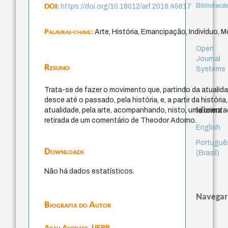
DOI:
Bibliotecá
https://doi.org/10.18012/arf.2016.45617
Palavras-chave:
Arte, História, Emancipação, Indivíduo, 
Open
Journal
Resumo
Systems
Trata-se de fazer o movimento que, partindo da atualidad
desce até o passado, pela história, e, a partir da históri
Idioma
atualidade, pela arte, acompanhando, nisto, uma orient
retirada de um comentário de Theodor Adorno.
English
Portuguê
Downloads
(Brasil)
Não há dados estatísticos.
Navegar
Biografia do Autor
Abah Andrade,
UFPB