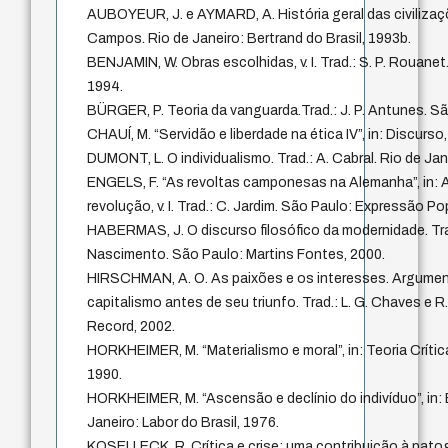
AUBOYEUR, J. e AYMARD, A. História geral das civilizações
Campos. Rio de Janeiro: Bertrand do Brasil, 1993b.
BENJAMIN, W. Obras escolhidas, v. I. Trad.: S. P. Rouanet
1994.
BÜRGER, P. Teoria da vanguarda.Trad.: J. P. Antunes. Sã
CHAUÍ, M. “Servidão e liberdade na ética IV”, in: Discurso
DUMONT, L. O individualismo. Trad.: A. Cabral. Rio de Ja
ENGELS, F. “As revoltas camponesas na Alemanha”, in: 
revolução, v. I. Trad.: C. Jardim. São Paulo: Expressão Po
HABERMAS, J. O discurso filosófico da modernidade. Trad
Nascimento. São Paulo: Martins Fontes, 2000.
HIRSCHMAN, A. O. As paixões e os interesses. Argument
capitalismo antes de seu triunfo. Trad.: L. G. Chaves e R.
Record, 2002.
HORKHEIMER, M. “Materialismo e moral”, in: Teoria Crític
1990.
HORKHEIMER, M. “Ascensão e declínio do indivíduo”, in: 
Janeiro: Labor do Brasil, 1976.
KOSELLECK, R. Crítica e crise: uma contribuição à pa