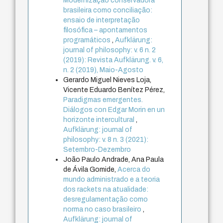
Modernização conservadora
brasileira como conciliação:
ensaio de interpretação
filosófica – apontamentos
programáticos
,
Aufklärung:
journal of philosophy: v. 6 n. 2
(2019): Revista Aufklärung. v. 6,
n. 2 (2019), Maio-Agosto
Gerardo Miguel Nieves Loja,
Vicente Eduardo Benítez Pérez,
Paradigmas emergentes.
Diálogos con Edgar Morin en un
horizonte intercultural
,
Aufklärung: journal of
philosophy: v. 8 n. 3 (2021):
Setembro-Dezembro
João Paulo Andrade, Ana Paula
de Ávila Gomide,
Acerca do
mundo administrado e a teoria
dos rackets na atualidade:
desregulamentação como
norma no caso brasileiro
,
Aufklärung: journal of