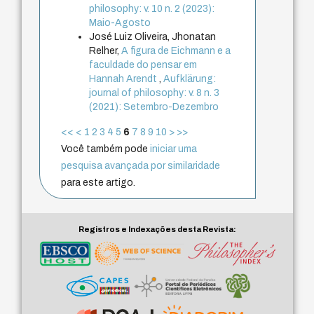
philosophy: v. 10 n. 2 (2023):
Maio-Agosto
José Luiz Oliveira, Jhonatan
Relher,
A figura de Eichmann e a
faculdade do pensar em
Hannah Arendt
,
Aufklärung:
journal of philosophy: v. 8 n. 3
(2021): Setembro-Dezembro
<<
<
1
2
3
4
5
6
7
8
9
10
>
>>
Você também pode
iniciar uma
pesquisa avançada por similaridade
para este artigo.
Registros e Indexações desta Revista: