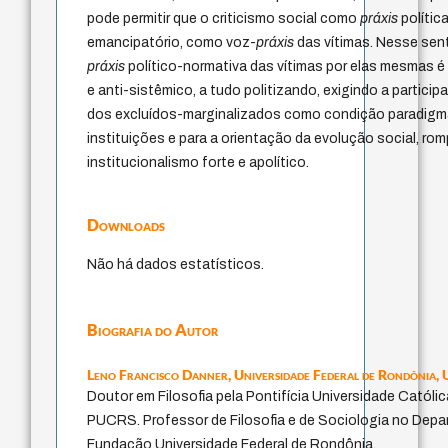
pode permitir que o criticismo social como
práxis
polític
emancipatório, como voz-
práxis
das vítimas. Nesse sent
práxis
político-normativa das vítimas por elas mesmas é 
e anti-sistêmico, a tudo politizando, exigindo a particip
dos excluídos-marginalizados como condição paradigmá
instituições e para a orientação da evolução social, r
institucionalismo forte e apolítico.
Downloads
Não há dados estatísticos.
Biografia do Autor
Leno Francisco Danner,
Universidade Federal de Rondônia,
Doutor em Filosofia pela Pontifícia Universidade Católi
PUCRS. Professor de Filosofia e de Sociologia no Depa
Fundação Universidade Federal de Rondônia.