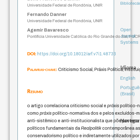
Bibliotecá
Universidade Federal de Rondônia, UNIR
Fernando Danner
Universidade Federal de Rondônia, UNIR
Open
Agemir Bavaresco
Journal
Pontifícia Universidade Católica do Rio Grande do Sul, PUC
Systems
DOI:
https://doi.org/10.18012/arf.v7i1.48733
Idioma
Palavras-chave:
Criticismo Social, Práxis Política, Instit
English
Portuguê
Resumo
(Brasil)
o artigo correlaciona criticismo social e
práxis
político-n
como
práxis
político-normativa dos e pelos excluídos-m
Navegar
anti-sistêmico e anti-institucionalista que põe por terr
políticos fundamentais da
Realpolitik
contemporânea as
conservadorismo político e indiretamente utilizados por 