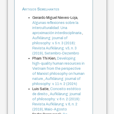
Artigos Semelhantes
Gerardo Miguel Nieves-Loja,
Algunas reflexiones sobre la
interculturalidad: Una
aproximación interdisciplinaria
,
Aufklärung: journal of
philosophy: v. 5 n. 3 (2018):
Revista Aufklärung. v.5, n. 3
(2019), Setembro-Dezembro
Pham Thi Kien,
Developing
high-quality human resources in
Vietnam from the perspective
of Marxist philosophy on human
nature
,
Aufklärung: journal of
philosophy: v. 11 n. 2 (2024)
Luis Satie,
Conceito estético
de direito
,
Aufklärung: journal
of philosophy: v. 6 n. 2 (2019):
Revista Aufklärung. v. 6, n. 2
(2019), Maio-Agosto