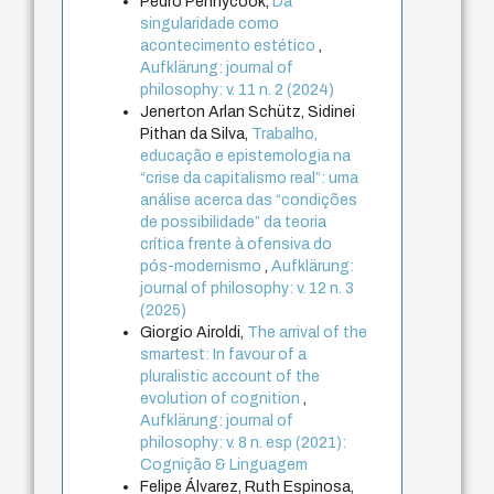
Pedro Pennycook,
Da
singularidade como
acontecimento estético
,
Aufklärung: journal of
philosophy: v. 11 n. 2 (2024)
Jenerton Arlan Schütz, Sidinei
Pithan da Silva,
Trabalho,
educação e epistemologia na
“crise da capitalismo real”: uma
análise acerca das “condições
de possibilidade” da teoria
crítica frente à ofensiva do
pós-modernismo
,
Aufklärung:
journal of philosophy: v. 12 n. 3
(2025)
Giorgio Airoldi,
The arrival of the
smartest: In favour of a
pluralistic account of the
evolution of cognition
,
Aufklärung: journal of
philosophy: v. 8 n. esp (2021):
Cognição & Linguagem
Felipe Álvarez, Ruth Espinosa,