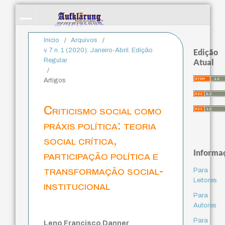
Início
/
Arquivos
/
v. 7 n. 1 (2020): Janeiro-Abril. Edição
Edição
Regular
Atual
/
Artigos
Criticismo social como
práxis política: teoria
social crítica,
Informa
participação política e
transformação social-
Para
Leitores
institucional
Para
Autores
Para
Leno Francisco Danner