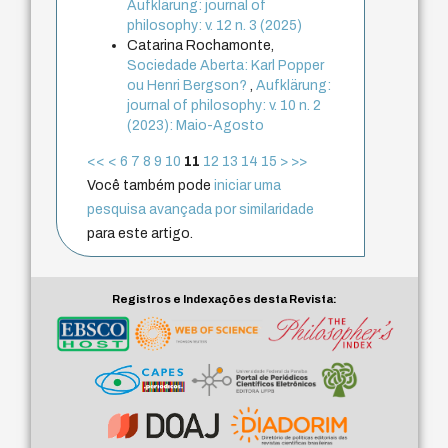
Aufklärung: journal of
philosophy: v. 12 n. 3 (2025)
Catarina Rochamonte,
Sociedade Aberta: Karl Popper
ou Henri Bergson?
,
Aufklärung:
journal of philosophy: v. 10 n. 2
(2023): Maio-Agosto
<<
<
6
7
8
9
10
11
12
13
14
15
>
>>
Você também pode
iniciar uma
pesquisa avançada por similaridade
para este artigo.
Registros e Indexações desta Revista: