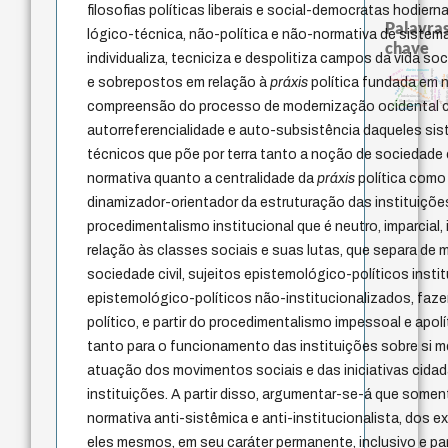
filosofias políticas liberais e social-democratas hodier
Palavras
lógico-técnica, não-política e não-normativa de sistema
chave
individualiza, tecniciza e despolitiza campos da vida s
pedagogia
metafísica do tempo
direito romano
protágoras
violencia
prácticas art
j.c.m. neto
perdón
e sobrepostos em relação à
práxis
política fundada em 
fundamentalismo
identidade nacional
género
experiência temporal
idade
jacobi
homem-medida
mind
leyes
intolerância
palavra
compreensão do processo de modernização ocidental 
filosofias indígenas
lei
bataille
desejo
logos
sacrifício
autorreferencialidade e auto-subsistência daqueles sis
técnicos que põe por terra tanto a noção de sociedade 
normativa quanto a centralidade da
práxis
política como
dinamizador-orientador da estruturação das instituiçõe
procedimentalismo institucional que é neutro, imparcial,
relação às classes sociais e suas lutas, que separa de 
sociedade civil, sujeitos epistemológico-políticos insti
epistemológico-políticos não-institucionalizados, faze
político, e partir do procedimentalismo impessoal e apol
tanto para o funcionamento das instituições sobre si 
atuação dos movimentos sociais e das iniciativas cida
instituições. A partir disso, argumentar-se-á que some
normativa anti-sistêmica e anti-institucionalista, dos e
eles mesmos, em seu caráter permanente, inclusivo e part