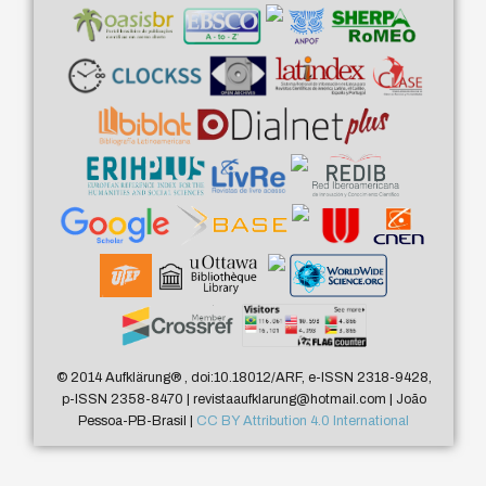
© 2014 Aufklärung
®
, doi:10.18012/ARF, e-ISSN 2318-9428,
p-ISSN 2358-8470 | revistaaufklarung@hotmail.com | João
Pessoa-PB-Brasil |
CC BY Attribution 4.0 International