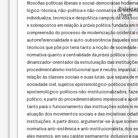
filosofias políticas liberais e social-democratas hodier
Palavras
lógico-técnica, não-política e não-normativa de sistema
chave
individualiza, tecniciza e despolitiza campos da vida s
experiência temporal
identidade nacional
metafísica do tempo
animais
realidad
pedagogia
mind
filosofia brasileira
perdón
history of philoso
e sobrepostos em relação à
práxis
política fundada em 
j.c.m. neto
palavra
acquaintance
protágoras
jacobi
lei
logos
fundamentalismo
género
idade
desejo
leyes
intolerância
compreensão do processo de modernização ocidental 
violencia
guayaquil
autorreferencialidade e auto-subsistência daqueles sis
técnicos que põe por terra tanto a noção de sociedade 
normativa quanto a centralidade da
práxis
política como
dinamizador-orientador da estruturação das instituiçõe
procedimentalismo institucional que é neutro, imparcial,
relação às classes sociais e suas lutas, que separa de 
sociedade civil, sujeitos epistemológico-políticos insti
epistemológico-políticos não-institucionalizados, faze
político, e partir do procedimentalismo impessoal e apol
tanto para o funcionamento das instituições sobre si 
atuação dos movimentos sociais e das iniciativas cida
instituições. A partir disso, argumentar-se-á que some
normativa anti-sistêmica e anti-institucionalista, dos e
eles mesmos, em seu caráter permanente, inclusivo e part