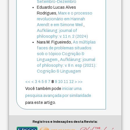
Setembro-Dezembro
Eduardo Lucas Alves
Rodrigues,
Marx e o processo
revolucionário em Hannah
Arendt e em Simone Weil
,
Aufklärung: journal of
philosophy: v. 11 n. 2 (2024)
Nara M. Figueiredo,
As múltiplas
faces de problemas situados
sob o tópico Cognição &
Linguagem
,
Aufklärung: journal
of philosophy: v. 8 n. esp (2021):
Cognição & Linguagem
<<
<
3
4
5
6
7
8
9
10
11
12
>
>>
Você também pode
iniciar uma
pesquisa avançada por similaridade
para este artigo.
Registros e Indexações desta Revista: