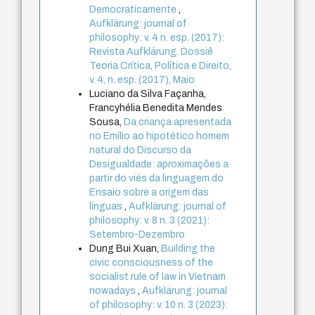
Democraticamente
,
Aufklärung: journal of
philosophy: v. 4 n. esp. (2017):
Revista Aufklärung. Dossiê
Teoria Crítica, Política e Direito,
v. 4, n. esp. (2017), Maio
Luciano da Silva Façanha,
Francyhélia Benedita Mendes
Sousa,
Da criança apresentada
no Emílio ao hipotético homem
natural do Discurso da
Desigualdade: aproximações a
partir do viés da linguagem do
Ensaio sobre a origem das
línguas
,
Aufklärung: journal of
philosophy: v. 8 n. 3 (2021):
Setembro-Dezembro
Dung Bui Xuan,
Building the
civic consciousness of the
socialist rule of law in Vietnam
nowadays
,
Aufklärung: journal
of philosophy: v. 10 n. 3 (2023):