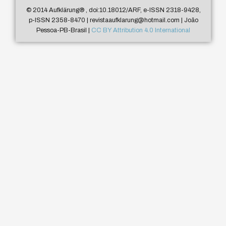
© 2014 Aufklärung
®
, doi:10.18012/ARF, e-ISSN 2318-9428,
p-ISSN 2358-8470 | revistaaufklarung@hotmail.com | João
Pessoa-PB-Brasil |
CC BY Attribution 4.0 International