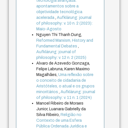
tecnologia avançada:
apontamentos sobre a
objetividade tecnológica
acelerada
,
Aufklärung: journal
of philosophy: v. 10 n. 2 (2023):
Maio-Agosto
Nguyen Thi Thanh Dung,
Reformed Marxism, History and
Fundamental Debates
,
Aufklärung: journal of
philosophy: v. 12 n. 2 (2025)
Alvaro de Azevedo Gonzaga,
Felipe Labruna, Karen Maximo
Magalhães,
Uma reflexão sobre
o conceito de cidadania de
Aristóteles, o atual e os grupos
minoritários
,
Aufklärung: journal
of philosophy: v. 11 n. 1 (2024)
Manoel Ribeiro de Moraes
Junior, Luanara Gabrielly da
Silva Ribeiro,
Religião no
Contexto de uma Esfera
Pública Ordenada Jurídica e