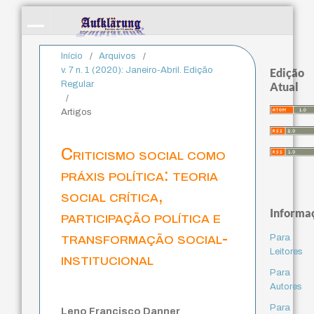
Início
/
Arquivos
/
v. 7 n. 1 (2020): Janeiro-Abril. Edição
Edição
Regular
Atual
/
Artigos
Criticismo social como
práxis política: teoria
social crítica,
Informa
participação política e
transformação social-
Para
Leitores
institucional
Para
Autores
Para
Leno Francisco Danner