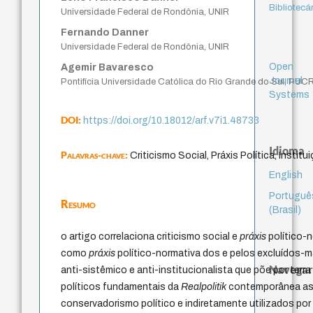
Bibliotecá
Universidade Federal de Rondônia, UNIR
Fernando Danner
Universidade Federal de Rondônia, UNIR
Open
Agemir Bavaresco
Journal
Pontifícia Universidade Católica do Rio Grande do Sul, PUC
Systems
DOI:
https://doi.org/10.18012/arf.v7i1.48733
Idioma
Palavras-chave:
Criticismo Social, Práxis Política, Instit
English
Portuguê
Resumo
(Brasil)
o artigo correlaciona criticismo social e
práxis
político-n
como
práxis
político-normativa dos e pelos excluídos-m
Navegar
anti-sistêmico e anti-institucionalista que põe por terr
políticos fundamentais da
Realpolitik
contemporânea as
conservadorismo político e indiretamente utilizados por 