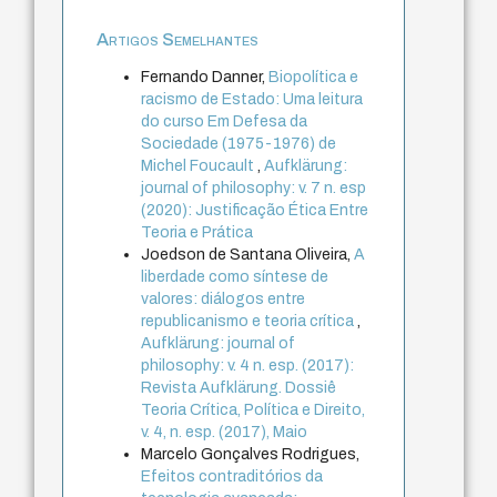
Artigos Semelhantes
Fernando Danner,
Biopolítica e
racismo de Estado: Uma leitura
do curso Em Defesa da
Sociedade (1975-1976) de
Michel Foucault
,
Aufklärung:
journal of philosophy: v. 7 n. esp
(2020): Justificação Ética Entre
Teoria e Prática
Joedson de Santana Oliveira,
A
liberdade como síntese de
valores: diálogos entre
republicanismo e teoria crítica
,
Aufklärung: journal of
philosophy: v. 4 n. esp. (2017):
Revista Aufklärung. Dossiê
Teoria Crítica, Política e Direito,
v. 4, n. esp. (2017), Maio
Marcelo Gonçalves Rodrigues,
Efeitos contraditórios da