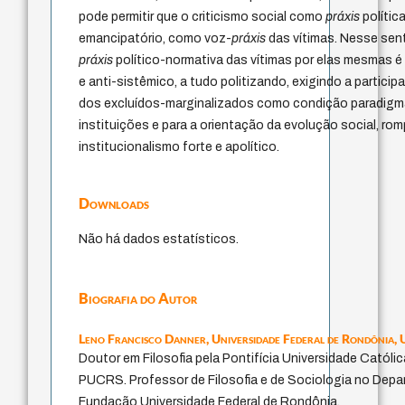
pode permitir que o criticismo social como
práxis
polític
emancipatório, como voz-
práxis
das vítimas. Nesse sent
práxis
político-normativa das vítimas por elas mesmas é 
e anti-sistêmico, a tudo politizando, exigindo a particip
dos excluídos-marginalizados como condição paradigmá
instituições e para a orientação da evolução social, r
institucionalismo forte e apolítico.
Downloads
Não há dados estatísticos.
Biografia do Autor
Leno Francisco Danner,
Universidade Federal de Rondônia,
Doutor em Filosofia pela Pontifícia Universidade Católi
PUCRS. Professor de Filosofia e de Sociologia no Depa
Fundação Universidade Federal de Rondônia.