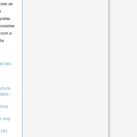
odas as
e
 pelas
iculadas
 com a
ta.
s leis
:
rutura
embro-
vista
n. esp
016):