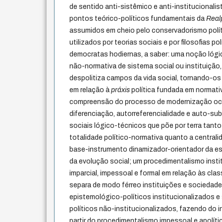
de sentido anti-sistêmico e anti-institucionalis
pontos teórico-políticos fundamentais da
Realp
assumidos em cheio pelo conservadorismo polít
utilizados por teorias sociais e por filosofias polí
democratas hodiernas, a saber: uma noção lógic
não-normativa de sistema social ou instituição, 
despolitiza campos da vida social, tornando-
em relação à
práxis
política fundada em normati
compreensão do processo de modernização oc
diferenciação, autorreferencialidade e auto-su
sociais lógico-técnicos que põe por terra tan
totalidade político-normativa quanto a central
base-instrumento dinamizador-orientador da es
da evolução social; um procedimentalismo instit
imparcial, impessoal e formal em relação às clas
separa de modo férreo instituições e sociedade c
epistemológico-políticos institucionalizados e
políticos não-institucionalizados, fazendo do in
partir do procedimentalismo impessoal e apolíti