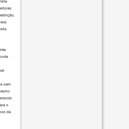
vista
entores
estrição,
seus
site.
rio
 pode
uer
os sem
 mesmo
erecido
ara o
rmos da
s