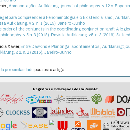
iro-Junho
ein ,
Apresentação
,
Aufklärung: journal of philosophy: v. 12 n. Especia
Hegel para compreender a Fenomenologia e o Existencialismo
,
Aufklär
ista Aufklärung. v. 2, n. 1 (2015), Janeiro-Junho
 order of the conjuncts in the coordinating conjunction ‘and’: A logic
 philosophy: v. 5 n. 3 (2018): Revista Aufklärung. v.5, n. 3 (2019), Setem
cia Xavier,
Entre Dawkins e Plantinga: apontamentos
,
Aufklärung: jou
klärung. v. 2, n. 1 (2015), Janeiro-Junho
a por similaridade
para este artigo.
Registros e Indexações desta Revista: