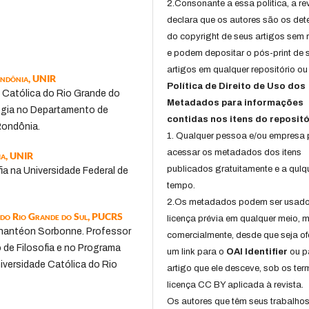
2.Consonante a essa politica, a re
declara que os autores são os det
do copyright de seus artigos sem r
e podem depositar o pós-print de 
artigos em qualquer repositório ou 
ondônia, UNIR
Política de Direito de Uso dos
e Católica do Rio Grande do
Metadados para informações
logia no Departamento de
contidas nos itens do repositó
Rondônia.
1. Qualquer pessoa e/ou empresa
acessar os metadados dos itens
ia, UNIR
publicados gratuitamente e a qulq
fia na Universidade Federal de
tempo.
2.Os metadados podem ser usad
a do Rio Grande do Sul, PUCRS
licença prévia em qualquer meio,
- Phantéon Sorbonne. Professor
comercialmente, desde que seja of
o de Filosofia e no Programa
um link para o
OAI Identifier
ou p
iversidade Católica do Rio
artigo que ele desceve, sob os te
licença CC BY aplicada à revista.
Os autores que têm seus trabalho