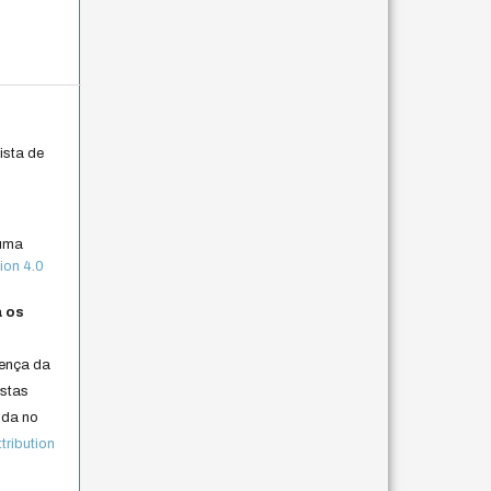
ista de
 uma
ion 4.0
a os
cença da
istas
lida no
ribution