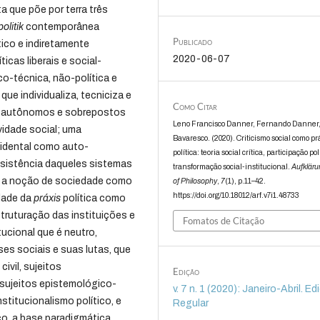
ta que põe por terra três
olitik
contemporânea
Publicado
ico e indiretamente
2020-06-07
ticas liberais e social-
o-técnica, não-política e
que individualiza, tecniciza e
Como Citar
os autônomos e sobrepostos
Leno Francisco Danner, Fernando Danner,
vidade social; uma
Bavaresco. (2020). Criticismo social como pr
idental como auto-
política: teoria social crítica, participação pol
bsistência daqueles sistemas
transformação social-institucional.
Aufkläru
to a noção de sociedade como
of Philosophy
,
7
(1), p.11–42.
https://doi.org/10.18012/arf.v7i1.48733
idade da
práxis
política como
truturação das instituições e
Fomatos de Citação
ucional que é neutro,
ses sociais e suas lutas, que
ivil, sujeitos
Edição
 sujeitos epistemológico-
v. 7 n. 1 (2020): Janeiro-Abril. E
stitucionalismo político, e
Regular
co, a base paradigmática