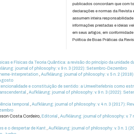
publicados concordam que com t
declarações e normas da Revista 
assumem inteira responsabilidade
informações prestadas e ideias ve
em seus artigos, em conformidade
Política de Boas Práticas da Revis
as e Físicas da Teoria Quântica: a revisão do princípio da unidade da
lärung: journal of philosophy: v. 9 n. 3 (2022): Setembro-Dezembro
heme-Interpretation
,
Aufklärung: journal of philosophy: v. 5 n. 2 (2018)
o-Agosto
tencionalidade e constituição de sentido: a Umwelterlebnis como est
transcendental
,
Aufklärung: journal of philosophy: v. 9 n. 3 (2022): Set
iência temporal
,
Aufklärung: journal of philosophy: v. 4 n. 3 (2017): Re
ezembro
bson Costa Cordeiro,
Editorial
,
Aufklärung: journal of philosophy: v. 7 
s e o despertar de Kant
,
Aufklärung: journal of philosophy: v. 3 n. 1 (2