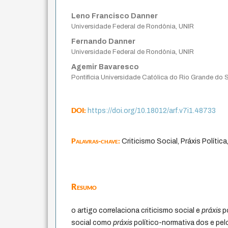
Leno Francisco Danner
Universidade Federal de Rondônia, UNIR
Fernando Danner
Universidade Federal de Rondônia, UNIR
Agemir Bavaresco
Pontifícia Universidade Católica do Rio Grande do
DOI:
https://doi.org/10.18012/arf.v7i1.48733
Palavras-chave:
Criticismo Social, Práxis Política
Resumo
o artigo correlaciona criticismo social e
práxis
po
social como
práxis
político-normativa dos e pel