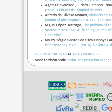
Revista Aufklärung. v. 3, n. 1 (2016), Jane
Agemir Bavaresco , Lutiero Cardoso Essw
(2025): Leituras d'O Capital de Marx
Alfredo de Oliveira Moraes,
Iniciando em 
journal of philosophy: v. 2 n. 1 (2015): Rev
Miguel López-Astorga,
The problem of the
syntactic solution
,
Aufklärung: journal of
Dezembro
Mauro Sérgio Santos da Silva, Dennys Gar
of philosophy: v. 2 n. 1 (2015): Revista Auf
<<
<
36
37
38
39
40
41
42
43
44
45
>
>>
Você também pode
iniciar uma pesquisa avançad