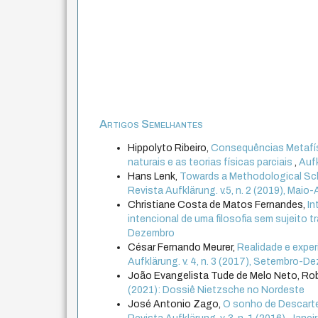
Artigos Semelhantes
Hippolyto Ribeiro,
Consequências Metafísic
naturais e as teorias físicas parciais
,
Aufk
Hans Lenk,
Towards a Methodological Sc
Revista Aufklärung. v.5, n. 2 (2019), Mai
Christiane Costa de Matos Fernandes,
In
intencional de uma filosofia sem sujeito 
Dezembro
César Fernando Meurer,
Realidade e exper
Aufklärung. v. 4, n. 3 (2017), Setembro-D
João Evangelista Tude de Melo Neto, Ro
(2021): Dossiê Nietzsche no Nordeste
José Antonio Zago,
O sonho de Descarte