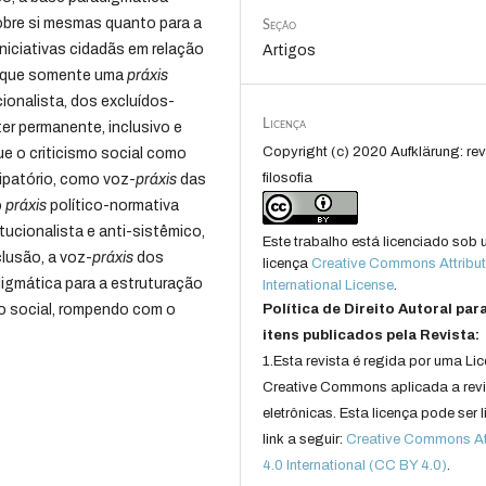
obre si mesmas quanto para a
Seção
niciativas cidadãs em relação
Artigos
-á que somente uma
práxis
cionalista, dos excluídos-
Licença
er permanente, inclusivo e
Copyright (c) 2020 Aufklärung: rev
que o criticismo social como
filosofia
ipatório, como voz-
práxis
das
o
práxis
político-normativa
tucionalista e anti-sistêmico,
Este trabalho está licenciado sob
clusão, a voz-
práxis
dos
licença
Creative Commons Attribut
igmática para a estruturação
International License
.
ão social, rompendo com o
Política de Direito Autoral par
itens publicados pela Revista:
1.Esta revista é regida por uma Li
Creative Commons aplicada a rev
eletrônicas. Esta licença pode ser 
link a seguir:
Creative Commons Att
4.0 International (CC BY 4.0)
.