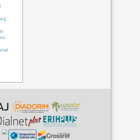
l
ung:
al-
bro-
rnal