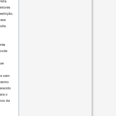
vista
entores
estrição,
seus
site.
rio
 pode
uer
os sem
 mesmo
erecido
ara o
rmos da
s