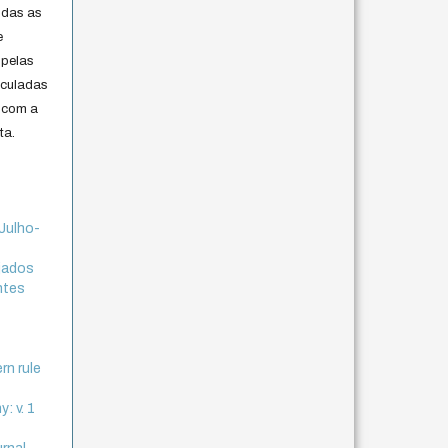
odas as
e
 pelas
iculadas
 com a
ta.
 Julho-
ejados
ntes
rn rule
: v. 1