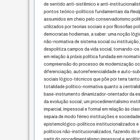
de sentido anti-sistêmico e anti-institucionalis
pontos teórico-políticos fundamentais da
Realp
assumidos em cheio pelo conservadorismo polít
utilizados por teorias sociais e por filosofias polí
democratas hodiernas, a saber: uma noção lógic
não-normativa de sistema social ou instituição, 
despolitiza campos da vida social, tornando-
em relação à
práxis
política fundada em normati
compreensão do processo de modernização oc
diferenciação, autorreferencialidade e auto-su
sociais lógico-técnicos que põe por terra tan
totalidade político-normativa quanto a central
base-instrumento dinamizador-orientador da es
da evolução social; um procedimentalismo instit
imparcial, impessoal e formal em relação às clas
separa de modo férreo instituições e sociedade c
epistemológico-políticos institucionalizados e
políticos não-institucionalizados, fazendo do in
partir do procedimentalismo impessoal e apolíti