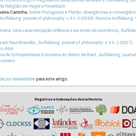
is conflitos lógico-hegelianos na leitura de Gênesis 3
,
Aufklärung: jo
ia da Religião em Hegel e Feuerbach
iveira Caminha,
Sobre Protagoras e Platão: divergências e convergênc
Aufklärung: journal of philosophy: v. 5 n. 2 (2018): Revista Aufklärung. v.
mana: Uma caracterização reflexiva e um modo de existência
,
Aufklär
za em Raul Brandão
,
Aufklärung: journal of philosophy: v. 4 n. 1 (2017):
ro-Abril
tica de Schopenhauer à doutrina do direito de Kant
,
Aufklärung: journal
Dezembro
a por similaridade
para este artigo.
Registros e Indexações desta Revista: