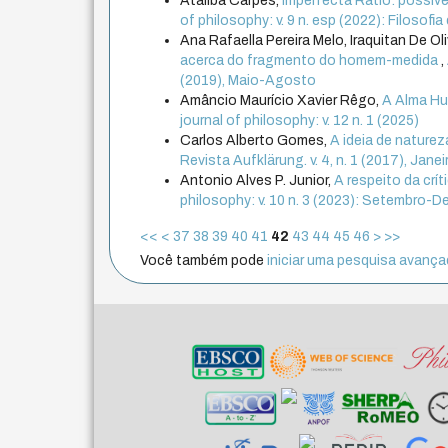
Ataliba Carpes,
Imperfecta Ratio: possíve
of philosophy: v. 9 n. esp (2022): Filosof
Ana Rafaella Pereira Melo, Iraquitan De Ol
acerca do fragmento do homem-medida
,
(2019), Maio-Agosto
Amâncio Maurício Xavier Rêgo,
A Alma Hu
journal of philosophy: v. 12 n. 1 (2025)
Carlos Alberto Gomes,
A ideia de nature
Revista Aufklärung. v. 4, n. 1 (2017), Janei
Antonio Alves P. Junior,
A respeito da crí
philosophy: v. 10 n. 3 (2023): Setembro-
<<
<
37
38
39
40
41
42
43
44
45
46
>
>>
Você também pode
iniciar uma pesquisa avançad