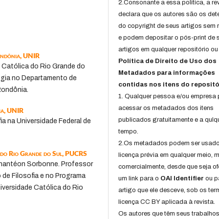
2.Consonante a essa politica, a re
declara que os autores são os det
do copyright de seus artigos sem r
e podem depositar o pós-print de 
artigos em qualquer repositório ou 
ondônia, UNIR
Política de Direito de Uso dos
e Católica do Rio Grande do
Metadados para informações
logia no Departamento de
contidas nos itens do repositó
Rondônia.
1. Qualquer pessoa e/ou empresa
acessar os metadados dos itens
ia, UNIR
publicados gratuitamente e a qulq
fia na Universidade Federal de
tempo.
2.Os metadados podem ser usad
a do Rio Grande do Sul, PUCRS
licença prévia em qualquer meio,
- Phantéon Sorbonne. Professor
comercialmente, desde que seja of
o de Filosofia e no Programa
um link para o
OAI Identifier
ou p
iversidade Católica do Rio
artigo que ele desceve, sob os te
licença CC BY aplicada à revista.
Os autores que têm seus trabalho