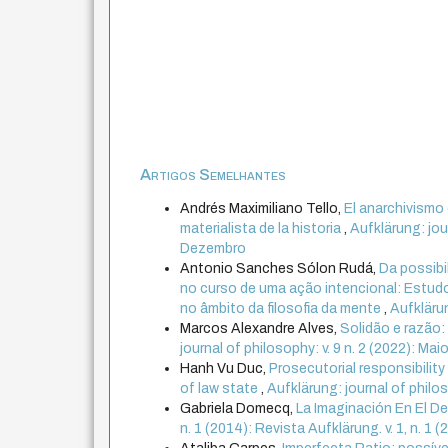
Artigos Semelhantes
Andrés Maximiliano Tello,
El anarchivismo 
materialista de la historia
,
Aufklärung: jour
Dezembro
Antonio Sanches Sólon Rudá,
Da possibi
no curso de uma ação intencional: Estud
no âmbito da filosofia da mente
,
Aufklärun
Marcos Alexandre Alves,
Solidão e razão:
journal of philosophy: v. 9 n. 2 (2022): M
Hanh Vu Duc,
Prosecutorial responsibilit
of law state
,
Aufklärung: journal of philos
Gabriela Domecq,
La Imaginación En El D
n. 1 (2014): Revista Aufklärung. v. 1, n. 1