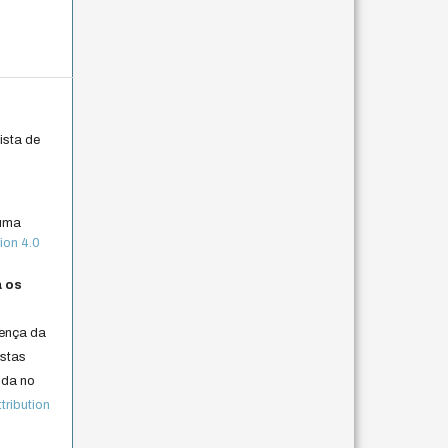
ista de
 uma
ion 4.0
a os
cença da
istas
lida no
ribution