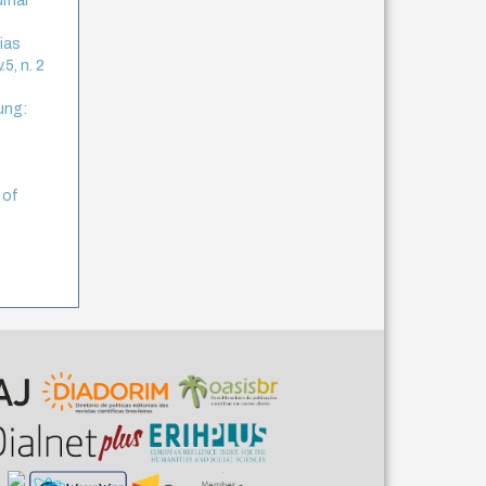
urnal
ias
5, n. 2
ung:
 of