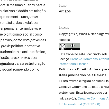
obre si mesmas quanto para a
Seção
niciativas cidadãs em relação
Artigos
-á que somente uma
práxis
cionalista, dos excluídos-
Licença
er permanente, inclusivo e
Copyright (c) 2020 Aufklärung: rev
que o criticismo social como
filosofia
ipatório, como voz-
práxis
das
o
práxis
político-normativa
tucionalista e anti-sistêmico,
Este trabalho está licenciado sob
clusão, a voz-
práxis
dos
licença
Creative Commons Attribut
igmática para a estruturação
International License
.
ão social, rompendo com o
Política de Direito Autoral par
itens publicados pela Revista:
1.Esta revista é regida por uma Li
Creative Commons aplicada a rev
eletrônicas. Esta licença pode ser 
link a seguir:
Creative Commons Att
4.0 International (CC BY 4.0)
.