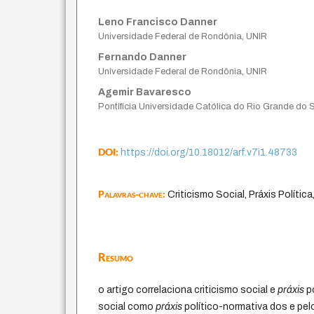
Leno Francisco Danner
Universidade Federal de Rondônia, UNIR
Fernando Danner
Universidade Federal de Rondônia, UNIR
Agemir Bavaresco
Pontifícia Universidade Católica do Rio Grande do
DOI:
https://doi.org/10.18012/arf.v7i1.48733
Palavras-chave:
Criticismo Social, Práxis Política
Resumo
o artigo correlaciona criticismo social e
práxis
po
social como
práxis
político-normativa dos e pel