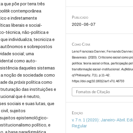
ta que põe por terra três
olitik
contemporânea
Publicado
ico e indiretamente
2020-06-07
ticas liberais e social-
o-técnica, não-política e
que individualiza, tecniciza e
Como Citar
os autônomos e sobrepostos
Leno Francisco Danner, Fernando Danner,
vidade social; uma
Bavaresco. (2020). Criticismo social como pr
idental como auto-
política: teoria social crítica, participação pol
bsistência daqueles sistemas
transformação social-institucional.
Aufkläru
to a noção de sociedade como
of Philosophy
,
7
(1), p.11–42.
https://doi.org/10.18012/arf.v7i1.48733
idade da
práxis
política como
truturação das instituições e
Fomatos de Citação
ucional que é neutro,
ses sociais e suas lutas, que
ivil, sujeitos
Edição
 sujeitos epistemológico-
v. 7 n. 1 (2020): Janeiro-Abril. E
stitucionalismo político, e
Regular
co, a base paradigmática