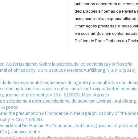
publicados concordam que com t
declarações e normas da Revista 
assumem inteira responsabilidade
informações prestadas e ideias ve
em seus artigos, em conformidade
Política de Boas Práticas da Revis
en Walter Benjamin. Sobre la práctica del coleccionista y la filosofía
nal of philosophy: v. 3 n. 2 (2016): Revista Aufklärung. v. 3, n. 2 (2016),
lidade de responsabilização moral do agente por resultados não des
o sobre ações intencionais e ações moralmente imprudentes conscie
g: journal of philosophy: v. 10 n. 2 (2023): Maio-Agosto
 do solipsismo à estrutura relacional do saber em Lévinas
,
Aufklärung:
aio-Agosto
y and the presumption of innocence in the legal philosophy of the mode
ophy: v. 13 n. 1 (2026)
evenir Moral Del Hombre En Rousseau
,
Aufklärung: journal of philosophy
 (2014), Janeiro-Junho