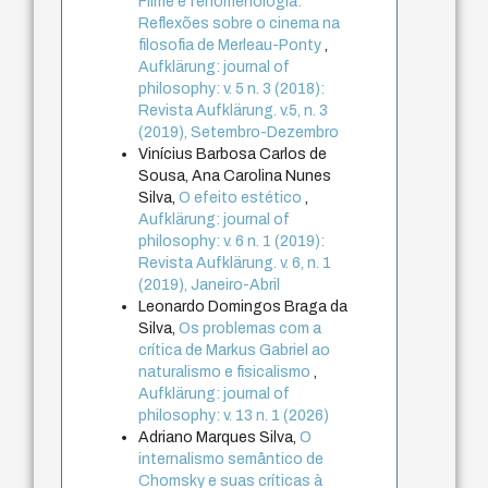
Filme e fenomenologia:
Reflexões sobre o cinema na
filosofia de Merleau-Ponty
,
Aufklärung: journal of
philosophy: v. 5 n. 3 (2018):
Revista Aufklärung. v.5, n. 3
(2019), Setembro-Dezembro
Vinícius Barbosa Carlos de
Sousa, Ana Carolina Nunes
Silva,
O efeito estético
,
Aufklärung: journal of
philosophy: v. 6 n. 1 (2019):
Revista Aufklärung. v. 6, n. 1
(2019), Janeiro-Abril
Leonardo Domingos Braga da
Silva,
Os problemas com a
crítica de Markus Gabriel ao
naturalismo e fisicalismo
,
Aufklärung: journal of
philosophy: v. 13 n. 1 (2026)
Adriano Marques Silva,
O
internalismo semântico de
Chomsky e suas críticas à