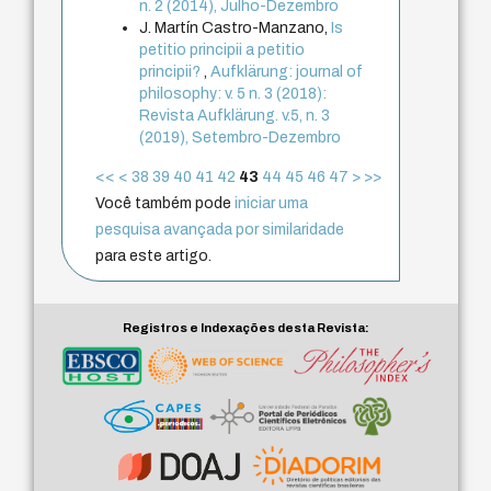
n. 2 (2014), Julho-Dezembro
J. Martín Castro-Manzano,
Is
petitio principii a petitio
principii?
,
Aufklärung: journal of
philosophy: v. 5 n. 3 (2018):
Revista Aufklärung. v.5, n. 3
(2019), Setembro-Dezembro
<<
<
38
39
40
41
42
43
44
45
46
47
>
>>
Você também pode
iniciar uma
pesquisa avançada por similaridade
para este artigo.
Registros e Indexações desta Revista: