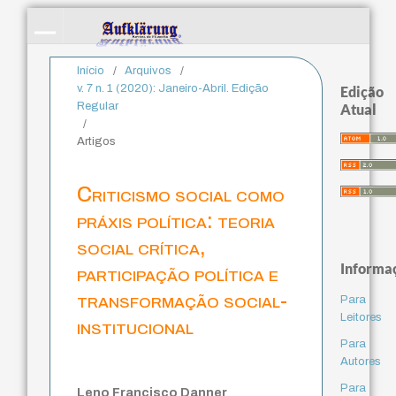
Início
/
Arquivos
/
v. 7 n. 1 (2020): Janeiro-Abril. Edição
Edição
Regular
Atual
/
Artigos
Criticismo social como
práxis política: teoria
social crítica,
Informa
participação política e
transformação social-
Para
Leitores
institucional
Para
Autores
Para
Leno Francisco Danner