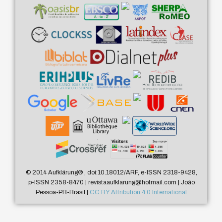
© 2014 Aufklärung
®
, doi:10.18012/ARF, e-ISSN 2318-9428,
p-ISSN 2358-8470 | revistaaufklarung@hotmail.com | João
Pessoa-PB-Brasil |
CC BY Attribution 4.0 International