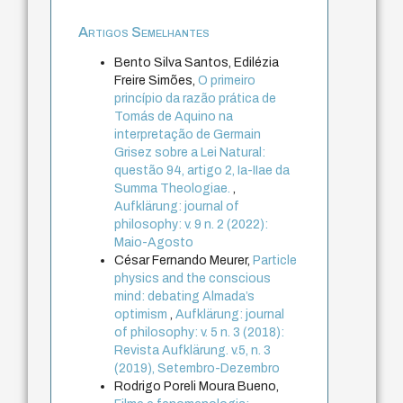
Artigos Semelhantes
Bento Silva Santos, Edilézia
Freire Simões,
O primeiro
princípio da razão prática de
Tomás de Aquino na
interpretação de Germain
Grisez sobre a Lei Natural:
questão 94, artigo 2, Ia-IIae da
Summa Theologiae.
,
Aufklärung: journal of
philosophy: v. 9 n. 2 (2022):
Maio-Agosto
César Fernando Meurer,
Particle
physics and the conscious
mind: debating Almada’s
optimism
,
Aufklärung: journal
of philosophy: v. 5 n. 3 (2018):
Revista Aufklärung. v.5, n. 3
(2019), Setembro-Dezembro
Rodrigo Poreli Moura Bueno,