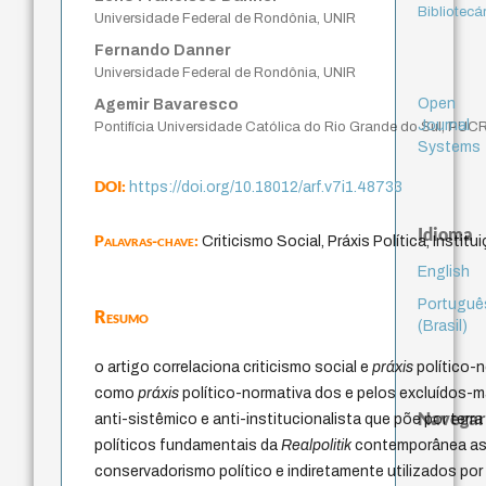
Bibliotecá
Universidade Federal de Rondônia, UNIR
Fernando Danner
Universidade Federal de Rondônia, UNIR
Open
Agemir Bavaresco
Journal
Pontifícia Universidade Católica do Rio Grande do Sul, PUC
Systems
DOI:
https://doi.org/10.18012/arf.v7i1.48733
Idioma
Palavras-chave:
Criticismo Social, Práxis Política, Instit
English
Portuguê
Resumo
(Brasil)
o artigo correlaciona criticismo social e
práxis
político-n
como
práxis
político-normativa dos e pelos excluídos-m
Navegar
anti-sistêmico e anti-institucionalista que põe por terr
políticos fundamentais da
Realpolitik
contemporânea as
conservadorismo político e indiretamente utilizados por 