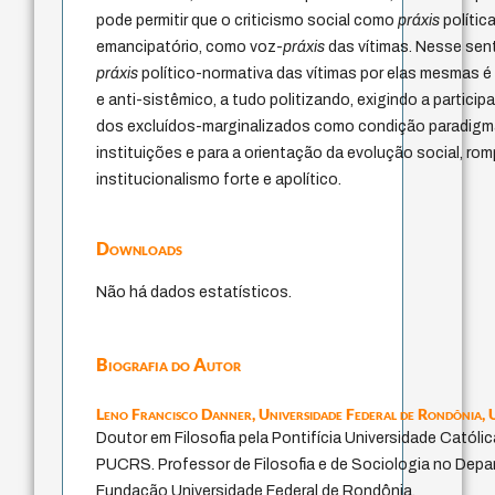
pode permitir que o criticismo social como
práxis
polític
emancipatório, como voz-
práxis
das vítimas. Nesse sent
práxis
político-normativa das vítimas por elas mesmas é 
e anti-sistêmico, a tudo politizando, exigindo a particip
dos excluídos-marginalizados como condição paradigmá
instituições e para a orientação da evolução social, r
institucionalismo forte e apolítico.
Downloads
Não há dados estatísticos.
Biografia do Autor
Leno Francisco Danner,
Universidade Federal de Rondônia,
Doutor em Filosofia pela Pontifícia Universidade Católi
PUCRS. Professor de Filosofia e de Sociologia no Depa
Fundação Universidade Federal de Rondônia.