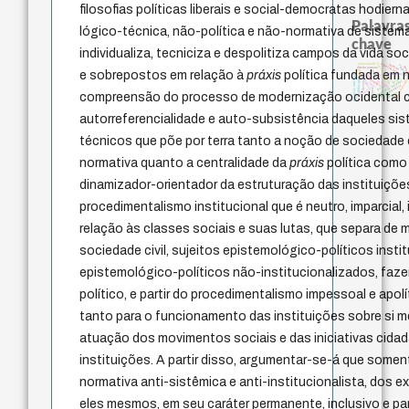
filosofias políticas liberais e social-democratas hodier
Palavras
lógico-técnica, não-política e não-normativa de sistema
chave
individualiza, tecniciza e despolitiza campos da vida s
papel da lei
fundamentalismo
viktor frankl
animais
violencia
batai
direito romano
perdón
e sobrepostos em relação à
práxis
política fundada em 
mind
idade
metafísica do tempo
protágoras
prácticas artísticas
intolerância
jacobi
lei
pedagogia
philosophy
homem-medid
experiência temporal
desejo
logos
palavra
leyes
género
j.c.m. neto
guayaquil
therapy
compreensão do processo de modernização ocidental 
autorreferencialidade e auto-subsistência daqueles sis
técnicos que põe por terra tanto a noção de sociedade 
normativa quanto a centralidade da
práxis
política como
dinamizador-orientador da estruturação das instituiçõe
procedimentalismo institucional que é neutro, imparcial,
relação às classes sociais e suas lutas, que separa de 
sociedade civil, sujeitos epistemológico-políticos insti
epistemológico-políticos não-institucionalizados, faze
político, e partir do procedimentalismo impessoal e apol
tanto para o funcionamento das instituições sobre si 
atuação dos movimentos sociais e das iniciativas cida
instituições. A partir disso, argumentar-se-á que some
normativa anti-sistêmica e anti-institucionalista, dos e
eles mesmos, em seu caráter permanente, inclusivo e part