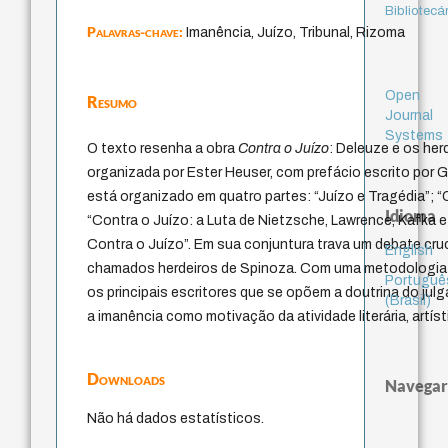
Bibliotecá
Palavras-chave:
Imanência, Juízo, Tribunal, Rizoma
Open
Resumo
Journal
Systems
O texto resenha a obra
Contra o Juízo
: Deleuze e os her
organizada por Ester Heuser, com prefácio escrito por 
está organizado em quatro partes: “Juízo e Tragédia”; “
Idioma
“Contra o Juízo: a Luta de Nietzsche, Lawrence, Kafka e
Contra o Juízo”. Em sua conjuntura trava um debate cruc
English
chamados herdeiros de Spinoza. Com uma metodologia
Portuguê
os principais escritores que se opõem a doutrina do jul
(Brasil)
a imanência como motivação da atividade literária, artísti
Downloads
Navegar
Não há dados estatísticos.