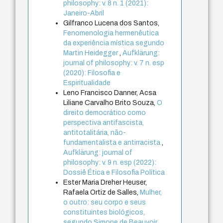
philosophy: v. 8 n. 1 (2021):
Janeiro-Abril
Gilfranco Lucena dos Santos,
Fenomenologia hermenêutica
da experiência mística segundo
Martin Heidegger
,
Aufklärung:
journal of philosophy: v. 7 n. esp
(2020): Filosofia e
Espiritualidade
Leno Francisco Danner, Acsa
Liliane Carvalho Brito Souza,
O
direito democrático como
perspectiva antifascista,
antitotalitária, não-
fundamentalista e antirracista
,
Aufklärung: journal of
philosophy: v. 9 n. esp (2022):
Dossiê Ética e Filosofia Política
Ester Maria Dreher Heuser,
Rafaela Ortiz de Salles,
Mulher,
o outro: seu corpo e seus
constituintes biológicos,
segundo Simone de Beauvoir
,