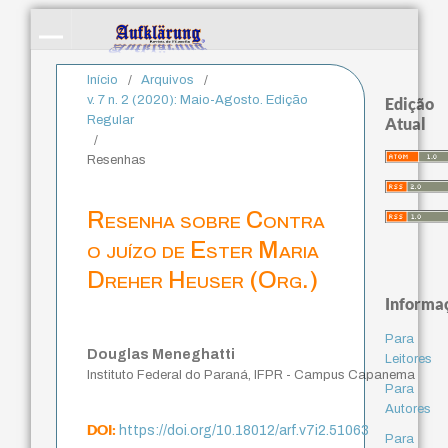
Início
/
Arquivos
/
v. 7 n. 2 (2020): Maio-Agosto. Edição
Edição
Regular
Atual
/
Resenhas
Resenha sobre Contra
o juízo de Ester Maria
Dreher Heuser (Org.)
Informa
Para
Douglas Meneghatti
Leitores
Instituto Federal do Paraná, IFPR - Campus Capanema
Para
Autores
DOI:
https://doi.org/10.18012/arf.v7i2.51063
Para