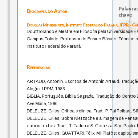
Palavras
Biografia do Autor
chave
intolerância
logos
pedagogi
therapy
metafísica do tempo
Douglas Meneghatti,
Instituto Federal do Paraná, IFPR - C
fundamentalismo
guayaquil
identidade nacional
experiência temporal
acquaintance
homem-medida
lei
palavra
violencia
j.c.m. neto
leyes
jacobi
género
Douttrorando e Mestre em Filosofia pela Universidade E
perdón
mind
protágoras
animais
idade
desejo
Campus Toledo. Professor do Ensino Básico, Técnico e
Instituto Federal do Paraná.
Referências
ARTAUD, Antonin. Escritos de Antonin Artaud. Tradução 
Alegre: LP&M, 1983.
BÍBLIA. Português. Bíblia Sagrada. Tradução do Centro 
Ave Maria, 1996.
DELEUZE, Gilles. Crítica e clínica. Trad.: P. Pal Pelbart. 
DELEUZE, Gilles. Sobre Nietzsche e a Imagem de Pensame
outros textos. Trad.: T. Tadeu e S. Corazza. São Paulo: 
DELEUZE, Gilles; GUATTARI, Félix. Mil Platôs: capitalismo