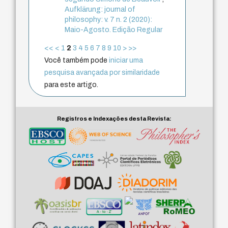
Aufklärung: journal of
philosophy: v. 7 n. 2 (2020):
Maio-Agosto. Edição Regular
<<
<
1
2
3
4
5
6
7
8
9
10
>
>>
Você também pode
iniciar uma
pesquisa avançada por similaridade
para este artigo.
Registros e Indexações desta Revista: