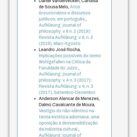
Daniel Vandervecken, Candida
de Sousa Melo,
Atos
ilocucionários e discursos
jurídicos, em português
,
Aufklärung: journal of
philosophy: v. 6 n. 2 (2019):
Revista Aufklärung. v. 6, n. 2
(2019), Maio-Agosto
Leandro José Rocha,
Implicações possíveis do termo
Wohlgefallen na Crítica da
Faculdade do Juízo
,
Aufklärung: journal of
philosophy: v. 4 n. 3 (2017):
Revista Aufklärung. v. 4, n. 3
(2017), Setembro-Dezembro
Anderson Alencar de Menezes,
Dalmo Cavalcante de Moura,
Vestígio do não-idêntico na
teoria estética adorniana: uma
oposição à dessensibilização
da indústria cultural
,
Aufklärung: journal of