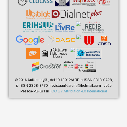
© 2014 Aufklärung
®
, doi:10.18012/ARF, e-ISSN 2318-9428,
p-ISSN 2358-8470 | revistaaufklarung@hotmail.com | João
Pessoa-PB-Brasil |
CC BY Attribution 4.0 International