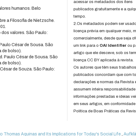
acessar os metadados dos itens
alores humanos. Belo
publicados gratuitamente e a qulq
tempo.
e a Filosofia de Nietzsche.
2.Os metadados podem ser usad
001.
licença prévia em qualquer meio,
 dos valores. São Paulo:
comercialmente, desde que seja of
. Paulo César de Sousa. São
um link para o
OAI Identifier
ou p
 de bolso).
artigo que ele desceve, sob os te
ad. Paulo César de Sousa. São
licença CC BY aplicada à revista.
 de bolso).
Os autores que têm seus trabalho
o César de Souza. São Paulo:
publicados concordam que com t
declarações e normas da Revista 
assumem inteira responsabilidade
informações prestadas e ideias ve
em seus artigos, em conformidade
Política de Boas Práticas da Revis
 Thomas Aquinas and Its Implications for Today's Social Life
,
Aufklä