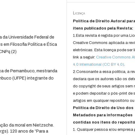
Licença
Política de Direito Autoral par
itens publicados pela Revista:
1.Esta revista é regida por uma Li
 da Universidade Federal de
Creative Commons aplicada a rev
em Filosofia Política e Ética
eletrônicas. Esta licença pode ser 
 CNPq (2)
link a seguir:
Creative Commons Att
4.0 International (CC BY 4.0)
.
lica de Pernambuco, mestranda
2.Consonante a essa politica, a re
ambuco (UFPE) integrante do
declara que os autores são os det
do copyright de seus artigos sem r
e podem depositar o pós-print de 
artigos em qualquer repositório ou 
Política de Direito de Uso dos
Metadados para informações
contidas nos itens do repositó
ação da moral em Nietzsche.
1. Qualquer pessoa e/ou empresa
gs). 120 anos de “Para a