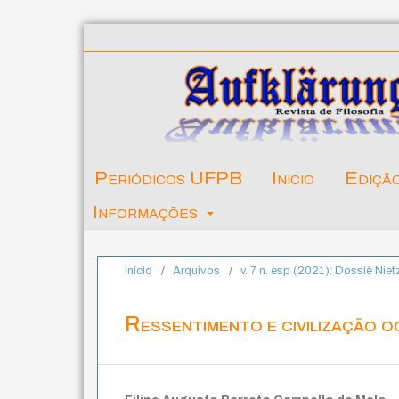
Periódicos UFPB
Inicio
Ediçã
Informações
Início
/
Arquivos
/
v. 7 n. esp (2021): Dossiê Nie
Ressentimento e civilização oc