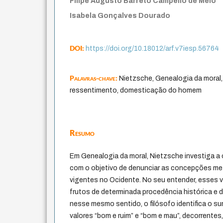
Filipe Augusto Barreto Campello de Melo
Isabela Gonçalves Dourado
DOI:
https://doi.org/10.18012/arf.v7iesp.56764
Palavras-chave:
Nietzsche, Genealogia da moral, 
ressentimento, domesticação do homem
Resumo
Em Genealogia da moral, Nietzsche investiga a
com o objetivo de denunciar as concepções met
vigentes no Ocidente. No seu entender, esses va
frutos de determinada procedência histórica e d
nesse mesmo sentido, o filósofo identifica o s
valores “bom e ruim” e “bom e mau”, decorrentes