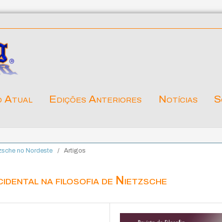
o Atual
Edições Anteriores
Notícias
S
tzsche no Nordeste
/
Artigos
idental na filosofia de Nietzsche