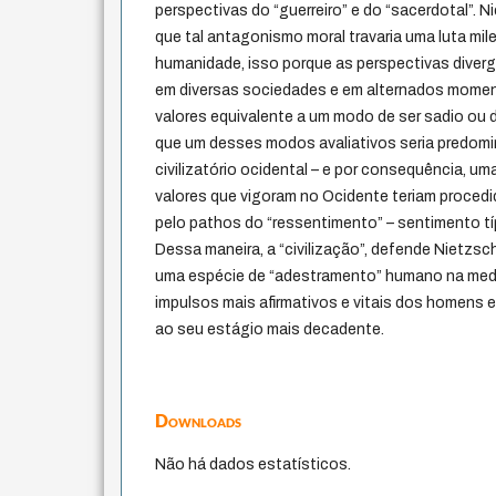
perspectivas do “guerreiro” e do “sacerdotal”. 
que tal antagonismo moral travaria uma luta mile
humanidade, isso porque as perspectivas diverg
em diversas sociedades e em alternados mome
valores equivalente a um modo de ser sadio ou d
que um desses modos avaliativos seria predom
civilizatório ocidental – e por consequência, um
valores que vigoram no Ocidente teriam proced
pelo pathos do “ressentimento” – sentimento típ
Dessa maneira, a “civilização”, defende Nietzsch
uma espécie de “adestramento” humano na med
impulsos mais afirmativos e vitais dos homens e,
ao seu estágio mais decadente.
Downloads
Não há dados estatísticos.