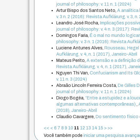
journal of philosophy: v. 11 n. 1 (2024)
Artur Bispo dos Santos Neto,
A analítica
v. 3 n. 2 (2016): Revista Aufklärung. v. 3, 
Leandro José Rocha,
Implicações possíve
journal of philosophy: v. 4 n. 3 (2017): R
Domingos Faria,
É o mal no mundo logica
philosophy: v. 3 n. 1 (2016): Revista Aufklä
Luciene Antunes Alves,
Rousseau, Hegel 
Aufklärung. v. 4, n. 1 (2017), Janeiro-Abril
Mateus Perito,
A extensão e a definição d
Revista Aufklärung. v. 4, n. 1 (2017), Janei
Nguyen Thi Van,
Confucianism and Its Glo
v. 11 n. 3 (2024)
Abraão Lincoln Ferreira Costa,
De Gilles 
journal of philosophy: v. 11 n. 1 (2024)
Diogo Bogéa,
“Entre a estupidez e a loucu
algumas alternativas contemporâneas)
,
(2018), Janeiro-Abril
Claudio Cavargere,
Do sentimento físico
<<
<
6
7
8
9
10
11
12
13
14
15
>
>>
Você também pode
iniciar uma pesquisa avançad