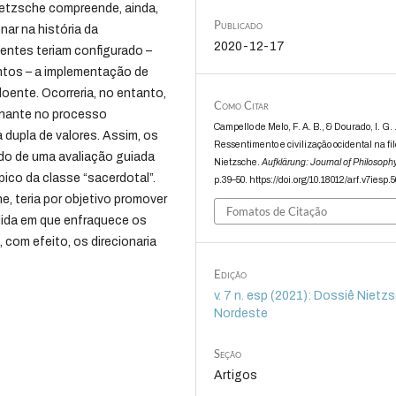
Nietzsche compreende, ainda,
Publicado
nar na história da
2020-12-17
entes teriam configurado –
ntos – a implementação de
oente. Ocorreria, no entanto,
Como Citar
inante no processo
Campello de Melo, F. A. B., & Dourado, I. G. 
a dupla de valores. Assim, os
Ressentimento e civilização ocidental na fil
ido de uma avaliação guiada
Nietzsche.
Aufklärung: Journal of Philosoph
ico da classe “sacerdotal”.
p.39–50. https://doi.org/10.18012/arf.v7iesp.
e, teria por objetivo promover
Fomatos de Citação
ida em que enfraquece os
 com efeito, os direcionaria
Edição
v. 7 n. esp (2021): Dossiê Nietz
Nordeste
Seção
Artigos