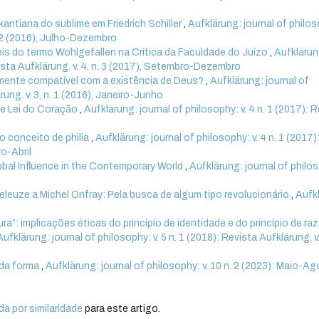
 kantiana do sublime em Friedrich Schiller
,
Aufklärung: journal of philo
n. 2 (2016), Julho-Dezembro
is do termo Wohlgefallen na Crítica da Faculdade do Juízo
,
Aufklärun
evista Aufklärung. v. 4, n. 3 (2017), Setembro-Dezembro
mente compatível com a existência de Deus?
,
Aufklärung: journal of
rung. v. 3, n. 1 (2016), Janeiro-Junho
e Lei do Coração
,
Aufklärung: journal of philosophy: v. 4 n. 1 (2017): 
o conceito de philia
,
Aufklärung: journal of philosophy: v. 4 n. 1 (2017)
ro-Abril
bal Influence in the Contemporary World
,
Aufklärung: journal of philo
Deleuze a Michel Onfray: Pela busca de algum tipo revolucionário
,
Aufk
ra”: implicações éticas do princípio de identidade e do princípio de ra
Aufklärung: journal of philosophy: v. 5 n. 1 (2018): Revista Aufklärung. v. 
 da forma
,
Aufklärung: journal of philosophy: v. 10 n. 2 (2023): Maio-A
a por similaridade
para este artigo.