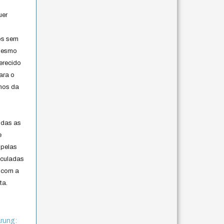
uer
os sem
 mesmo
erecido
ara o
rmos da
s
odas as
e
 pelas
iculadas
 com a
ta.
rung: