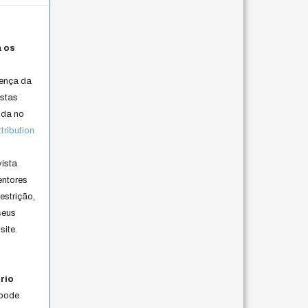
a os
cença da
istas
lida no
ribution
vista
entores
estrição,
seus
site.
rio
 pode