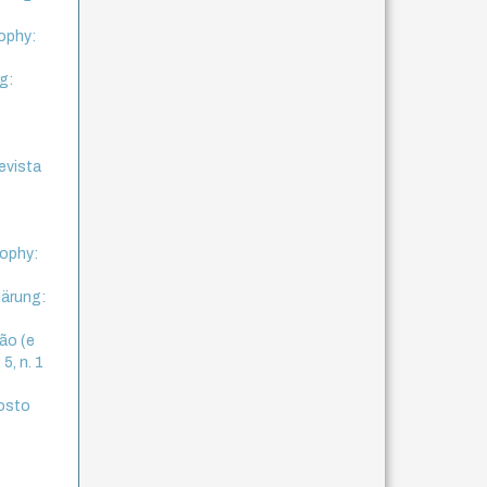
sophy:
g:
Revista
:
sophy:
lärung:
zão (e
5, n. 1
gosto