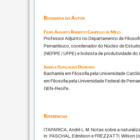
Biografia do Autor
Filipe Augusto Barreto Campello de Melo
Professor Adjunto no Departamento de Filosofia
Pernambuco, coordenador do Núcleo de Estudos 
(NEFIPE / UFPE) e bolsista de produtividade do
Isabela Gonçalves Dourado
Bacharela em Filosofia pela Universidade Cató
em Filosofia pela Universidade Federal de Pern
GEN-Recife.
Referências
ITAPARICA, André L. M. Notas sobre a naturaliz
In: PASCHAL, Edmilson e FREZZATTI, Wilson (or