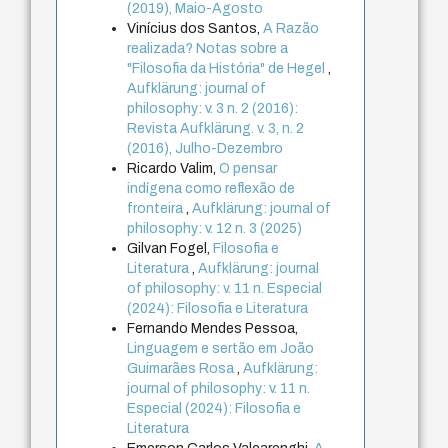
(2019), Maio-Agosto
Vinícius dos Santos,
A Razão
realizada? Notas sobre a
"Filosofia da História" de Hegel
,
Aufklärung: journal of
philosophy: v. 3 n. 2 (2016):
Revista Aufklärung. v. 3, n. 2
(2016), Julho-Dezembro
Ricardo Valim,
O pensar
indígena como reflexão de
fronteira
,
Aufklärung: journal of
philosophy: v. 12 n. 3 (2025)
Gilvan Fogel,
Filosofia e
Literatura
,
Aufklärung: journal
of philosophy: v. 11 n. Especial
(2024): Filosofia e Literatura
Fernando Mendes Pessoa,
Linguagem e sertão em João
Guimarães Rosa
,
Aufklärung:
journal of philosophy: v. 11 n.
Especial (2024): Filosofia e
Literatura