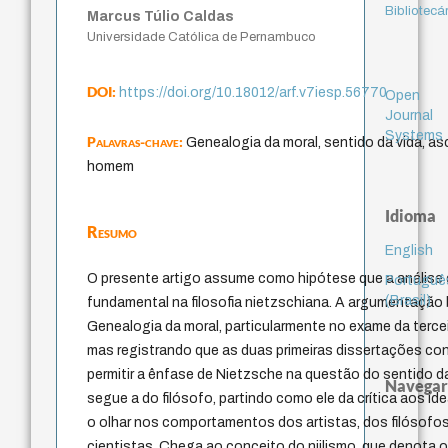
Bibliotecá
Marcus Túlio Caldas
Universidade Católica de Pernambuco
DOI:
https://doi.org/10.18012/arf.v7iesp.56770
Open
Journal
Systems
Palavras-chave:
Genealogia da moral, sentido da vida, asc
homem
Idioma
Resumo
English
O presente artigo assume como hipótese que a análise 
Portuguê
(Brasil)
fundamental na filosofia nietzschiana. A argumentação
Genealogia da moral, particularmente no exame da tercei
mas registrando que as duas primeiras dissertações c
permitir a ênfase de Nietzsche na questão do sentido da 
Navegar
segue a do filósofo, partindo como ele da crítica aos i
o olhar nos comportamentos dos artistas, dos filósofo
cientistas. Chega ao conceito do niilismo, que denota 