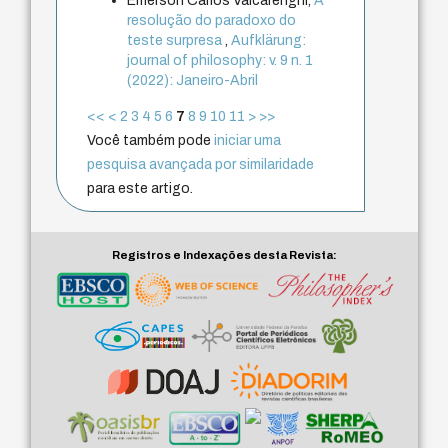
Emerson Carlos Valcarenghi,
A
resolução do paradoxo do
teste surpresa
,
Aufklärung:
journal of philosophy: v. 9 n. 1
(2022): Janeiro-Abril
<<
<
2
3
4
5
6
7
8
9
10
11
>
>>
Você também pode
iniciar uma
pesquisa avançada por similaridade
para este artigo.
Registros e Indexações desta Revista: