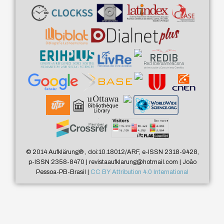
© 2014 Aufklärung
®
, doi:10.18012/ARF, e-ISSN 2318-9428,
p-ISSN 2358-8470 | revistaaufklarung@hotmail.com | João
Pessoa-PB-Brasil |
CC BY Attribution 4.0 International