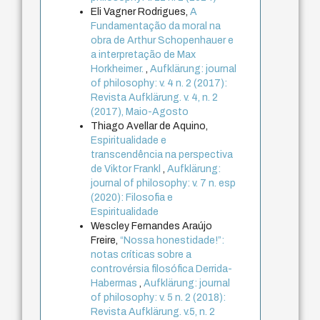
Eli Vagner Rodrigues,
A
Fundamentação da moral na
obra de Arthur Schopenhauer e
a interpretação de Max
Horkheimer.
,
Aufklärung: journal
of philosophy: v. 4 n. 2 (2017):
Revista Aufklärung. v. 4, n. 2
(2017), Maio-Agosto
Thiago Avellar de Aquino,
Espiritualidade e
transcendência na perspectiva
de Viktor Frankl
,
Aufklärung:
journal of philosophy: v. 7 n. esp
(2020): Filosofia e
Espiritualidade
Wescley Fernandes Araújo
Freire,
“Nossa honestidade!”:
notas críticas sobre a
controvérsia filosófica Derrida-
Habermas
,
Aufklärung: journal
of philosophy: v. 5 n. 2 (2018):
Revista Aufklärung. v.5, n. 2