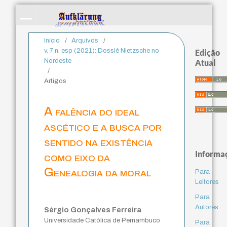
Início
/
Arquivos
/
v. 7 n. esp (2021): Dossiê Nietzsche no
Edição
Nordeste
Atual
/
Artigos
A falência do ideal
ascético e a busca por
sentido na existência
Informa
como eixo da
Genealogia da moral
Para
Leitores
Para
Autores
Sérgio Gonçalves Ferreira
Universidade Católica de Pernambuco
Para