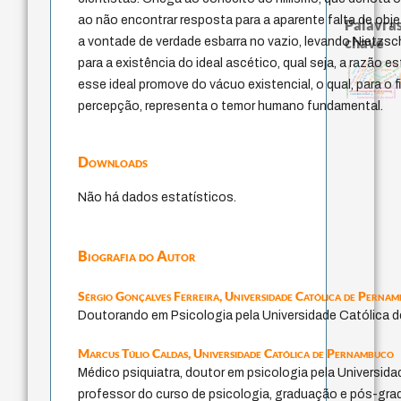
ao não encontrar resposta para a aparente falta de objet
Palavras
chave
a vontade de verdade esbarra no vazio, levando Nietzs
para a existência do ideal ascético, qual seja, a razão
sensus communis
falseabilidade
education ideology
nome
judaísmo
modelos mentais
li
código da dinastia nguye
pessimismo
revelação
popper
gosto
immanuel kant
levi
formação
juízo
redução
ética.
esse ideal promove do vácuo existencial, o qual, para o 
ren
constituição
japanese education though
mulher
an encouragement of learning
carnap
yi
constitucional
fundamentação da moral
percepção, representa o temor humano fundamental.
Downloads
Não há dados estatísticos.
Biografia do Autor
Sérgio Gonçalves Ferreira,
Universidade Católica de Perna
Doutorando em Psicologia pela Universidade Católica 
Marcus Túlio Caldas,
Universidade Católica de Pernambuco
Médico psiquiatra, doutor em psicologia pela Universid
professor do curso de psicologia, graduação e pós-gra