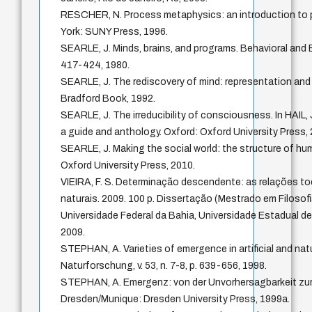
RESCHER, N. Process metaphysics: an introduction to 
York: SUNY Press, 1996.
SEARLE, J. Minds, brains, and programs. Behavioral and Bra
417-424, 1980.
SEARLE, J. The rediscovery of mind: representation and
Bradford Book, 1992.
SEARLE, J. The irreducibility of consciousness. In HAIL, 
a guide and anthology. Oxford: Oxford University Press,
SEARLE, J. Making the social world: the structure of hum
Oxford University Press, 2010.
VIEIRA, F. S. Determinação descendente: as relações t
naturais. 2009. 100 p. Dissertação (Mestrado em Filosofi
Universidade Federal da Bahia, Universidade Estadual de
2009.
STEPHAN, A. Varieties of emergence in artificial and natu
Naturforschung, v. 53, n. 7-8, p. 639-656, 1998.
STEPHAN, A. Emergenz: von der Unvorhersagbarkeit zur
Dresden/Munique: Dresden University Press, 1999a.