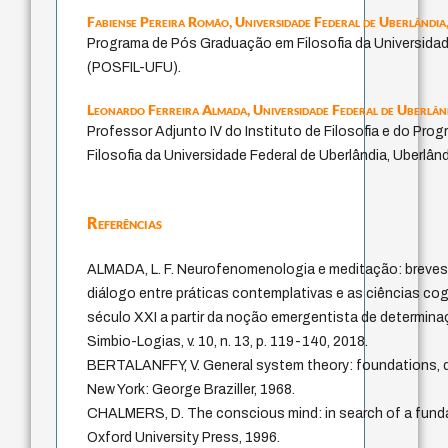
Fabiense Pereira Romão,
Universidade Federal de Uberlândia,
Programa de Pós Graduação em Filosofia da Universidad
(POSFIL-UFU).
Leonardo Ferreira Almada,
Universidade Federal de Uberlând
Professor Adjunto IV do Instituto de Filosofia e do Pr
Filosofia da Universidade Federal de Uberlândia, Uberlândi
Referências
ALMADA, L. F. Neurofenomenologia e meditação: breve
diálogo entre práticas contemplativas e as ciências cog
século XXI a partir da noção emergentista de determin
Simbio-Logias, v. 10, n. 13, p. 119-140, 2018.
BERTALANFFY, V. General system theory: foundations, d
New York: George Braziller, 1968.
CHALMERS, D. The conscious mind: in search of a funda
Oxford University Press, 1996.