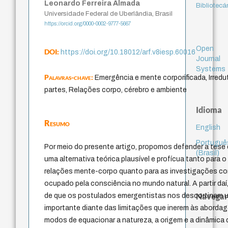
Leonardo Ferreira Almada
Bibliotecá
Universidade Federal de Uberlândia, Brasil
https://orcid.org/0000-0002-9777-5667
Open
DOI:
https://doi.org/10.18012/arf.v8iesp.60016
Journal
Systems
Palavras-chave:
Emergência e mente corporificada, Irredu
partes, Relações corpo, cérebro e ambiente
Idioma
Resumo
English
Portuguê
Por meio do presente artigo, propomos defender a tese
(Brasil)
uma alternativa teórica plausível e profícua tanto para
relações mente-corpo quanto para as investigações co
ocupado pela consciência no mundo natural. A partir da
Navegar
de que os postulados emergentistas nos descortinam um
importante diante das limitações que inerem às aborda
modos de equacionar a natureza, a origem e a dinâmica 