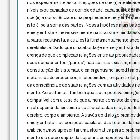
nos especialmente às concepções de que (i) a realidade 
Palavras
níveis e/ou camadas de complexidade, cada qual exigindo
chave
que (ii) a consciência é uma propriedade emergente que 
intolerância
literatura (poética)
bataille
prácticas art
sacrifício
mind
desejo
leyes
lei
isto é, pela soma das partes. Nossa hipótese mais básic
experiência temporal
homem-medida
metafísica do tempo
fundamentalismo
logos
protágoras
jacobi
animais
palavra
género
j.c.m. neto
perdón
idade
emergentista é irreversivelmente naturalista e, ainda 
history of philosophy
violencia
therapy
acquaintance
a pauta redutivista, a qual está fundamentalmente anc
cerebralista. Dado que uma abordagem emergentista da
crença de que complexas relações entre as propriedades
seus componentes (‘partes’) não apenas existem, mas 
constituição de sistemas, o emergentismo, acreditamos
metafísica de processos, imprescindível, enquanto tal,
da consciência e de suas relações com as atividades ne
mente. Acreditamos, também que a perspectiva emergen
compatível com a tese de que a mente consiste de uma
nível superior do sistema a qual resulta das relações de
cérebro, corpo e ambiente. Através do diálogo promovido
emergentista e as posições basilares das teorias da men
ambicionamos apresentar uma alternativa para o proble
mente e o corpo capaz de superar a perspectiva defend