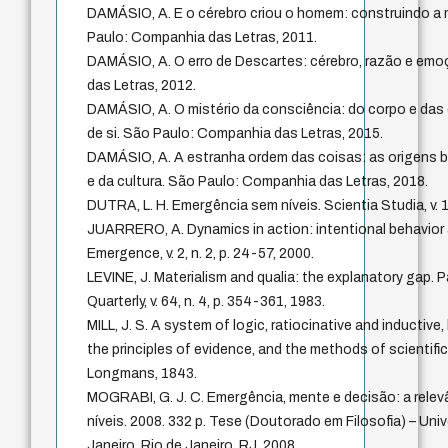
DAMÁSIO, A. E o cérebro criou o homem: construindo a
Paulo: Companhia das Letras, 2011.
DAMÁSIO, A. O erro de Descartes: cérebro, razão e em
das Letras, 2012.
DAMÁSIO, A. O mistério da consciência: do corpo e d
de si. São Paulo: Companhia das Letras, 2015.
DAMÁSIO, A. A estranha ordem das coisas: as origens 
e da cultura. São Paulo: Companhia das Letras, 2018.
DUTRA, L. H. Emergência sem níveis. Scientia Studia, v. 13
JUARRERO, A. Dynamics in action: intentional behavior
Emergence, v. 2, n. 2, p. 24-57, 2000.
LEVINE, J. Materialism and qualia: the explanatory gap. P
Quarterly, v. 64, n. 4, p. 354-361, 1983.
MILL, J. S. A system of logic, ratiocinative and inductiv
the principles of evidence, and the methods of scientifi
Longmans, 1843.
MOGRABI, G. J. C. Emergência, mente e decisão: a relev
níveis. 2008. 332 p. Tese (Doutorado em Filosofia) – Uni
Janeiro, Rio de Janeiro, RJ, 2008.