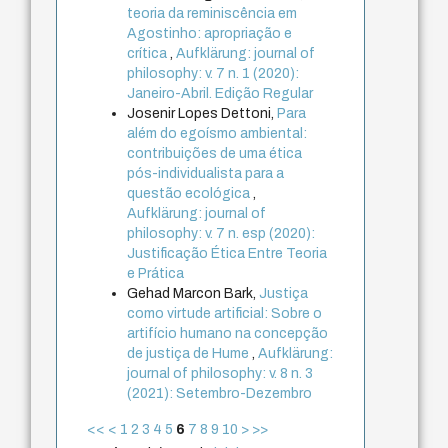
teoria da reminiscência em
Agostinho: apropriação e
crítica
,
Aufklärung: journal of
philosophy: v. 7 n. 1 (2020):
Janeiro-Abril. Edição Regular
Josenir Lopes Dettoni,
Para
além do egoísmo ambiental:
contribuições de uma ética
pós-individualista para a
questão ecológica
,
Aufklärung: journal of
philosophy: v. 7 n. esp (2020):
Justificação Ética Entre Teoria
e Prática
Gehad Marcon Bark,
Justiça
como virtude artificial: Sobre o
artifício humano na concepção
de justiça de Hume
,
Aufklärung:
journal of philosophy: v. 8 n. 3
(2021): Setembro-Dezembro
<<
<
1
2
3
4
5
6
7
8
9
10
>
>>