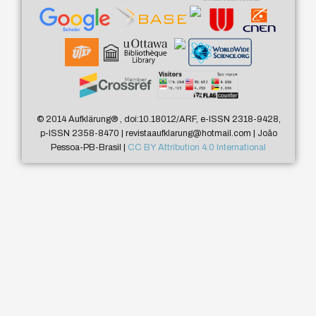
© 2014 Aufklärung
®
, doi:10.18012/ARF, e-ISSN 2318-9428,
p-ISSN 2358-8470 | revistaaufklarung@hotmail.com | João
Pessoa-PB-Brasil |
CC BY Attribution 4.0 International