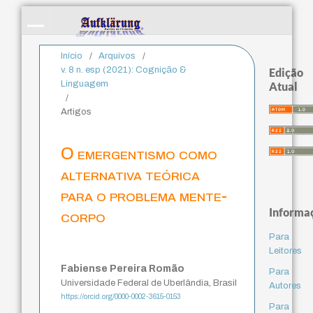
Início
/
Arquivos
/
v. 8 n. esp (2021): Cognição &
Edição
Linguagem
Atual
/
Artigos
O emergentismo como
alternativa teórica
para o problema mente-
Informa
corpo
Para
Leitores
Fabiense Pereira Romão
Para
Universidade Federal de Uberlândia, Brasil
Autores
https://orcid.org/0000-0002-3615-0153
Para