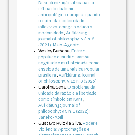
Descolonização africana e a
crítica do dualismo
antropológico europeu: quando
o outro da modernidade
reflexiviza, corrige e educa a
modernidade
,
Aufklärung:
journal of philosophy: v. 8 n. 2
(2021): Maio-Agosto
Wesley Barbosa,
Entre o
popular e o erudito: samba,
negritude e multiplicidade como
ensejos de uma Música Popular
Brasileira
,
Aufklärung: journal
of philosophy: v. 12 n. 3 (2025)
Carolina Sena,
O problema da
unidade da razão e a liberdade
como símbolo em Kant
,
Aufklärung: journal of
philosophy: v. 9 n. 1 (2022):
Janeiro-Abril
Gustavo Ruiz da Silva,
Poder e
Violência: Aproximações e