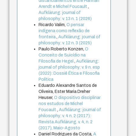
distanciamentos entre Hannah
Arendt e Michel Foucault
,
Aufklärung: journal of
philosophy: v. 13 n. 1 (2026)
Ricardo Valim,
O pensar
indígena como reflexão de
fronteira
,
Aufklärung: journal of
philosophy: v. 12 n. 3 (2025)
Paulo Roberto Konzen,
O
Conceito de Suicídio na
Filosofia de Hegel
,
Aufklärung:
journal of philosophy: v. 9 n. esp
(2022): Dossiê Ética e Filosofia
Política
Eduardo Alexandre Santos de
Oliveira, Ester Maria Dreher
Heuser,
O dispositivo disciplinar
nos estudos de Michel
Foucault
,
Aufklärung: journal of
philosophy: v. 4 n. 2 (2017):
Revista Aufklärung. v. 4, n. 2
(2017), Maio-Agosto
Daniel Rodrigues da Costa,
A