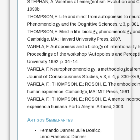
STEPHAN, A. Varieties of emergentism. Evolution and Cogn
1999b.
THOMPSON, E. Life and mind: from autopoiesis to neu
Phenomenology and the Cognitive Sciences, v. 3, p. 381
THOMPSON, E. Mind in life: biology, phenomenology, and
Cambridge, MA: Harvard University Press, 2007.
VARELA, F. Autopoiesis and a biology of intentionality. 
Proceedings of the workshop “Autopoiesis and Perceptio
University, 1992. p. 04-14.
VARELA, F. Neurophenomenology: a methodological reme
Journal of Consciousness Studies, v. 3, n. 4, p. 330-349
VARELA, F.; THOMPSON, E.; ROSCH, E. The embodied mi
human experience. Cambridge, MA: MIT Press, 1991.
VARELA, F.; THOMPSON, E.; ROSCH, E. A mente incorpor
experiência humana. Porto Alegre: Artmed, 2003.
Artigos Semelhantes
Fernando Danner, Julie Dorrico,
Leno Francisco Danner,