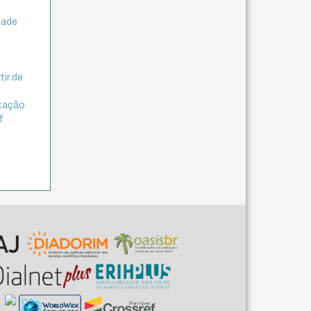
dade
tir de
etação
f