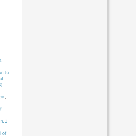
 1
on to
al
8):
ica
,
f
 n. 1
l of