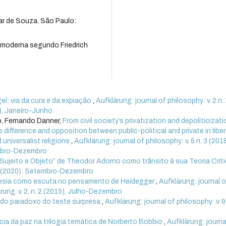
.
ar de Souza. São Paulo:
 moderna segundo Friedrich
gel: via da cura e da expiação
,
Aufklärung: journal of philosophy: v. 2 n.
5), Janeiro-Junho
o, Fernando Danner,
From civil society’s privatization and depoliticizati
he difference and opposition between public-political and private in liber
d universalist religions
,
Aufklärung: journal of philosophy: v. 5 n. 3 (201
tembro-Dezembro
Sujeito e Objeto” de Theodor Adorno como trânsito à sua Teoria Crít
. 3 (2020): Setembro-Dezembro
esia como escuta no pensamento de Heidegger
,
Aufklärung: journal o
ärung. v. 2, n. 2 (2015), Julho-Dezembro
 do paradoxo do teste surpresa
,
Aufklärung: journal of philosophy: v. 9
cia da paz na trilogia temática de Norberto Bobbio
,
Aufklärung: journa