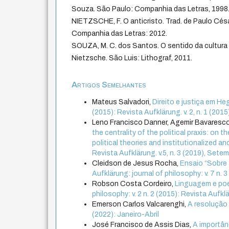
Souza. São Paulo: Companhia das Letras, 1998
NIETZSCHE, F. O anticristo. Trad. de Paulo Cés
Companhia das Letras: 2012.
SOUZA, M. C. dos Santos. O sentido da cultura
Nietzsche. São Luis: Lithograf, 2011.
Artigos Semelhantes
Mateus Salvadori,
Direito e justiça em He
(2015): Revista Aufklärung. v. 2, n. 1 (201
Leno Francisco Danner, Agemir Bavaresc
the centrality of the political praxis: on t
political theories and institutionalized an
Revista Aufklärung. v.5, n. 3 (2019), Se
Cleidson de Jesus Rocha,
Ensaio “Sobre 
Aufklärung: journal of philosophy: v. 7 n
Robson Costa Cordeiro,
Linguagem e po
philosophy: v. 2 n. 2 (2015): Revista Aufkl
Emerson Carlos Valcarenghi,
A resolução
(2022): Janeiro-Abril
José Francisco de Assis Dias,
A importân