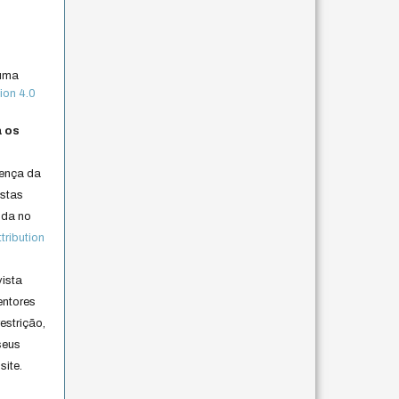
 uma
ion 4.0
a os
cença da
istas
lida no
ribution
vista
entores
estrição,
seus
site.