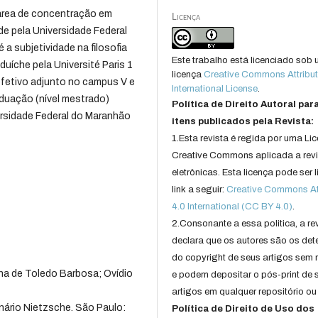
área de concentração em
Licença
e pela Universidade Federal
 a subjetividade na filosofia
Este trabalho está licenciado sob
duíche pela Université Paris 1
licença
Creative Commons Attribut
efetivo adjunto no campus V e
International License
.
duação (nível mestrado)
Política de Direito Autoral par
versidade Federal do Maranhão
itens publicados pela Revista:
1.Esta revista é regida por uma Li
Creative Commons aplicada a rev
eletrônicas. Esta licença pode ser 
link a seguir:
Creative Commons Att
4.0 International (CC BY 4.0)
.
2.Consonante a essa politica, a re
declara que os autores são os det
do copyright de seus artigos sem r
ana de Toledo Barbosa; Ovídio
e podem depositar o pós-print de 
artigos em qualquer repositório ou 
io Nietzsche. São Paulo:
Política de Direito de Uso dos