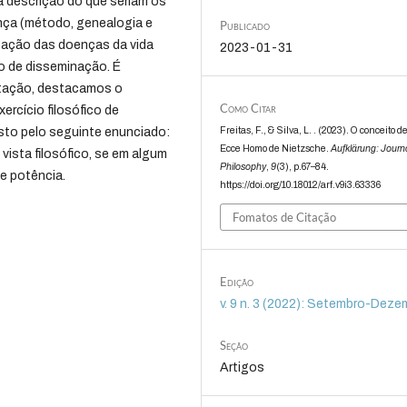
a descrição do que seriam os
ença (método, genealogia e
Publicado
ficação das doenças da vida
2023-01-31
o de disseminação. É
ntação, destacamos o
Como Citar
rcício filosófico de
Freitas, F., & Silva, L. . (2023). O conceito 
sto pelo seguinte enunciado:
Ecce Homo de Nietzsche.
Aufklärung: Journa
vista filosófico, se em algum
Philosophy
,
9
(3), p.67–84.
 e potência.
https://doi.org/10.18012/arf.v9i3.63336
Fomatos de Citação
Edição
v. 9 n. 3 (2022): Setembro-Deze
Seção
Artigos