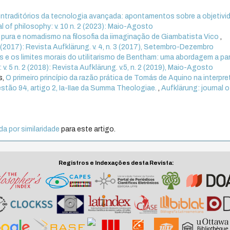
ntraditórios da tecnologia avançada: apontamentos sobre a objetivi
al of philosophy: v. 10 n. 2 (2023): Maio-Agosto
 pura e nomadismo na filosofia da iimaginação de Giambatista Vico
,
 3 (2017): Revista Aufklärung. v. 4, n. 3 (2017), Setembro-Dezembro
s e os limites morais do utilitarismo de Bentham: uma abordagem a par
 v. 5 n. 2 (2018): Revista Aufklärung. v.5, n. 2 (2019), Maio-Agosto
s,
O primeiro princípio da razão prática de Tomás de Aquino na interpr
estão 94, artigo 2, Ia-IIae da Summa Theologiae.
,
Aufklärung: journal o
a por similaridade
para este artigo.
Registros e Indexações desta Revista: