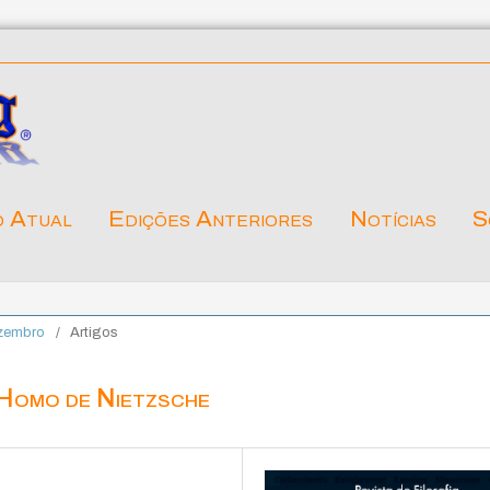
o Atual
Edições Anteriores
Notícias
S
ezembro
/
Artigos
 Homo de Nietzsche