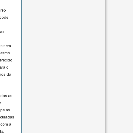
rio
 pode
uer
os sem
 mesmo
erecido
ara o
rmos da
s
odas as
e
 pelas
iculadas
 com a
ta.