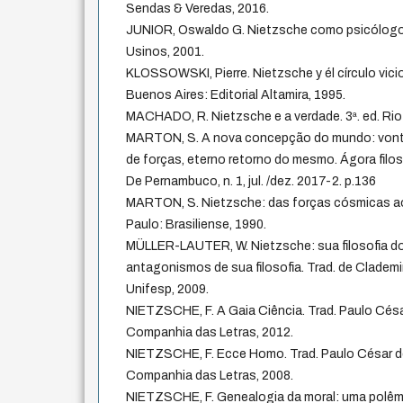
Sendas & Veredas, 2016.
JUNIOR, Oswaldo G. Nietzsche como psicólogo.
Usinos, 2001.
KLOSSOWSKI, Pierre. Nietzsche y él círculo vic
Buenos Aires: Editorial Altamira, 1995.
MACHADO, R. Nietzsche e a verdade. 3ª. ed. Rio 
MARTON, S. A nova concepção do mundo: vontad
de forças, eterno retorno do mesmo. Ágora filos
De Pernambuco, n. 1, jul. /dez. 2017-2. p.136
MARTON, S. Nietzsche: das forças cósmicas a
Paulo: Brasiliense, 1990.
MÜLLER-LAUTER, W. Nietzsche: sua filosofia 
antagonismos de sua filosofia. Trad. de Clademir
Unifesp, 2009.
NIETZSCHE, F. A Gaia Ciência. Trad. Paulo Cés
Companhia das Letras, 2012.
NIETZSCHE, F. Ecce Homo. Trad. Paulo César d
Companhia das Letras, 2008.
NIETZSCHE, F. Genealogia da moral: uma polêmi