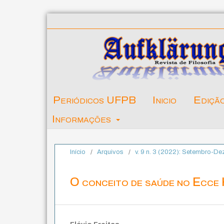
Periódicos UFPB
Inicio
Ediçã
Informações
Início
/
Arquivos
/
v. 9 n. 3 (2022): Setembro-D
O conceito de saúde no Ecce