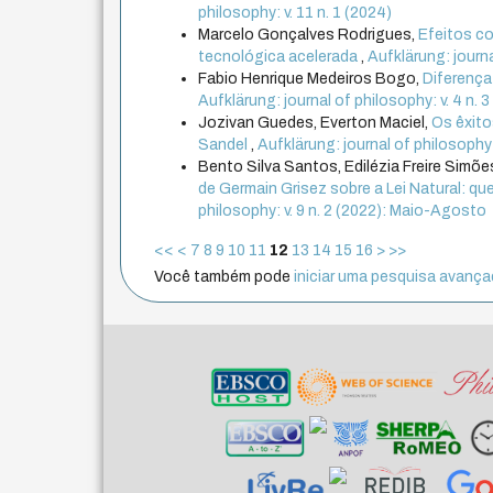
philosophy: v. 11 n. 1 (2024)
Marcelo Gonçalves Rodrigues,
Efeitos co
tecnológica acelerada
,
Aufklärung: journ
Fabio Henrique Medeiros Bogo,
Diferença
Aufklärung: journal of philosophy: v. 4 n.
Jozivan Guedes, Everton Maciel,
Os êxito
Sandel
,
Aufklärung: journal of philosophy:
Bento Silva Santos, Edilézia Freire Simõe
de Germain Grisez sobre a Lei Natural: qu
philosophy: v. 9 n. 2 (2022): Maio-Agosto
<<
<
7
8
9
10
11
12
13
14
15
16
>
>>
Você também pode
iniciar uma pesquisa avançad