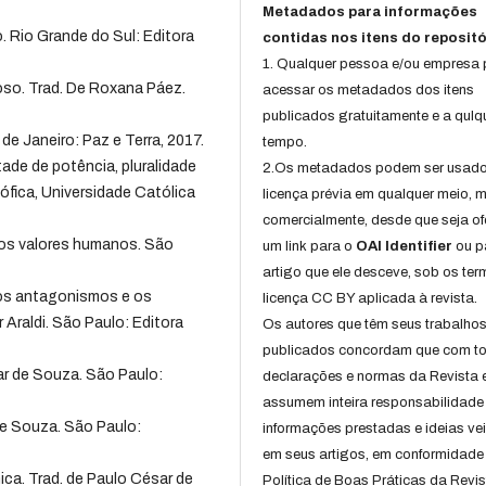
Metadados para informações
 Rio Grande do Sul: Editora
contidas nos itens do repositó
1. Qualquer pessoa e/ou empresa
ioso. Trad. De Roxana Páez.
acessar os metadados dos itens
publicados gratuitamente e a qulq
de Janeiro: Paz e Terra, 2017.
tempo.
e de potência, pluralidade
2.Os metadados podem ser usad
ófica, Universidade Católica
licença prévia em qualquer meio,
comercialmente, desde que seja of
os valores humanos. São
um link para o
OAI Identifier
ou p
artigo que ele desceve, sob os te
dos antagonismos e os
licença CC BY aplicada à revista.
 Araldi. São Paulo: Editora
Os autores que têm seus trabalho
publicados concordam que com t
ar de Souza. São Paulo:
declarações e normas da Revista 
assumem inteira responsabilidade
e Souza. São Paulo:
informações prestadas e ideias ve
em seus artigos, em conformidade
ca. Trad. de Paulo César de
Política de Boas Práticas da Revis