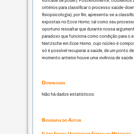
vontade de poder). Posteriormente, trouxemos 
critérios para classificar o processo saúde-do
fisiopsicologia), por fim, apresenta-se a classi
expostas no Ecce
Homo
, tal como seu process
oportuno ressaltar que durante nossa argume
paradoxo que funciona como condição para o exe
Nietzsche em
Ecce Homo,
cujo núcleo é compo
só é possível recuperar a saúde, de um ponto de 
momento anterior houve uma vivência de saúde
Downloads
Não há dados estatísticos.
Biografia do Autor
Flávio Freitas,
Universidade Federal do Maranhão