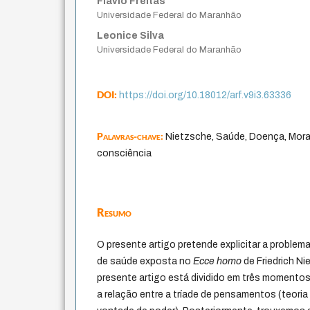
Flávio Freitas
Universidade Federal do Maranhão
Leonice Silva
Universidade Federal do Maranhão
DOI:
https://doi.org/10.18012/arf.v9i3.63336
Palavras-chave:
Nietzsche, Saúde, Doença, Mora
consciência
Resumo
O presente artigo pretende explicitar a proble
de saúde exposta no
Ecce homo
de Friedrich Ni
presente artigo está dividido em três momentos
a relação entre a tríade de pensamentos (teoria