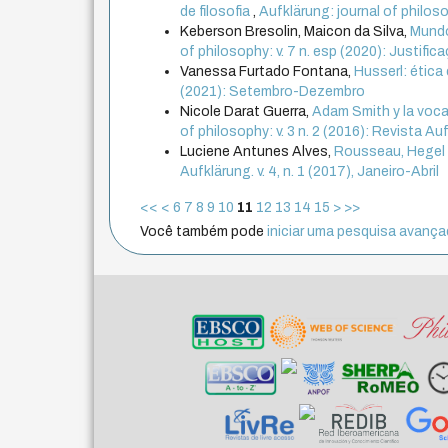
de filosofia
,
Aufklärung: journal of philoso
Keberson Bresolin, Maicon da Silva,
Mundo
of philosophy: v. 7 n. esp (2020): Justific
Vanessa Furtado Fontana,
Husserl: ética
(2021): Setembro-Dezembro
Nicole Darat Guerra,
Adam Smith y la voca
of philosophy: v. 3 n. 2 (2016): Revista Au
Luciene Antunes Alves,
Rousseau, Hegel 
Aufklärung. v. 4, n. 1 (2017), Janeiro-Abril
<<
<
6
7
8
9
10
11
12
13
14
15
>
>>
Você também pode
iniciar uma pesquisa avançad