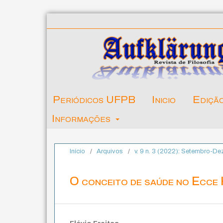
Periódicos UFPB
Inicio
Ediçã
Informações
Início
/
Arquivos
/
v. 9 n. 3 (2022): Setembro-D
O conceito de saúde no Ecce