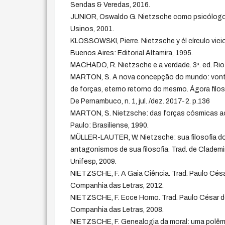
Sendas & Veredas, 2016.
JUNIOR, Oswaldo G. Nietzsche como psicólogo.
Usinos, 2001.
KLOSSOWSKI, Pierre. Nietzsche y él círculo vic
Buenos Aires: Editorial Altamira, 1995.
MACHADO, R. Nietzsche e a verdade. 3ª. ed. Rio 
MARTON, S. A nova concepção do mundo: vontad
de forças, eterno retorno do mesmo. Ágora filos
De Pernambuco, n. 1, jul. /dez. 2017-2. p.136
MARTON, S. Nietzsche: das forças cósmicas a
Paulo: Brasiliense, 1990.
MÜLLER-LAUTER, W. Nietzsche: sua filosofia 
antagonismos de sua filosofia. Trad. de Clademir
Unifesp, 2009.
NIETZSCHE, F. A Gaia Ciência. Trad. Paulo Cés
Companhia das Letras, 2012.
NIETZSCHE, F. Ecce Homo. Trad. Paulo César d
Companhia das Letras, 2008.
NIETZSCHE, F. Genealogia da moral: uma polêmi