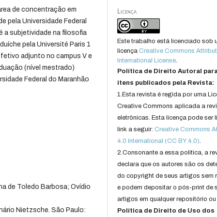
área de concentração em
Licença
e pela Universidade Federal
 a subjetividade na filosofia
Este trabalho está licenciado sob
duíche pela Université Paris 1
licença
Creative Commons Attribut
efetivo adjunto no campus V e
International License
.
duação (nível mestrado)
Política de Direito Autoral par
versidade Federal do Maranhão
itens publicados pela Revista:
1.Esta revista é regida por uma Li
Creative Commons aplicada a rev
eletrônicas. Esta licença pode ser 
link a seguir:
Creative Commons Att
4.0 International (CC BY 4.0)
.
2.Consonante a essa politica, a re
declara que os autores são os det
do copyright de seus artigos sem r
ana de Toledo Barbosa; Ovídio
e podem depositar o pós-print de 
artigos em qualquer repositório ou 
io Nietzsche. São Paulo:
Política de Direito de Uso dos