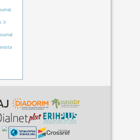
ournal
n. 3
journal
Revista