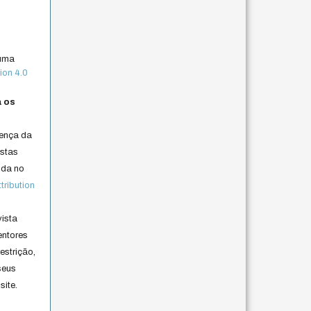
 uma
ion 4.0
a os
cença da
istas
lida no
ribution
vista
entores
estrição,
seus
site.