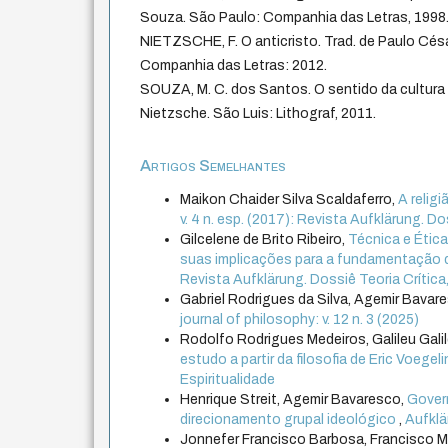
Souza. São Paulo: Companhia das Letras, 1998
NIETZSCHE, F. O anticristo. Trad. de Paulo Cés
Companhia das Letras: 2012.
SOUZA, M. C. dos Santos. O sentido da cultura
Nietzsche. São Luis: Lithograf, 2011.
Artigos Semelhantes
Maikon Chaider Silva Scaldaferro,
A relig
v. 4 n. esp. (2017): Revista Aufklärung. Doss
Gilcelene de Brito Ribeiro,
Técnica e Étic
suas implicações para a fundamentação d
Revista Aufklärung. Dossiê Teoria Crítica, P
Gabriel Rodrigues da Silva, Agemir Bavares
journal of philosophy: v. 12 n. 3 (2025)
Rodolfo Rodrigues Medeiros, Galileu Gali
estudo a partir da filosofia de Eric Voegel
Espiritualidade
Henrique Streit, Agemir Bavaresco,
Gover
direcionamento grupal ideológico
,
Aufklär
Jonnefer Francisco Barbosa, Francisco 