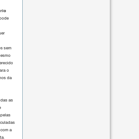
rio
 pode
uer
os sem
 mesmo
erecido
ara o
rmos da
s
odas as
e
 pelas
iculadas
 com a
ta.