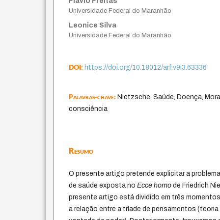
Flávio Freitas
Universidade Federal do Maranhão
Leonice Silva
Universidade Federal do Maranhão
DOI:
https://doi.org/10.18012/arf.v9i3.63336
Palavras-chave:
Nietzsche, Saúde, Doença, Mora
consciência
Resumo
O presente artigo pretende explicitar a proble
de saúde exposta no
Ecce homo
de Friedrich Ni
presente artigo está dividido em três momentos
a relação entre a tríade de pensamentos (teoria