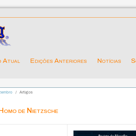
o Atual
Edições Anteriores
Notícias
S
ezembro
/
Artigos
 Homo de Nietzsche