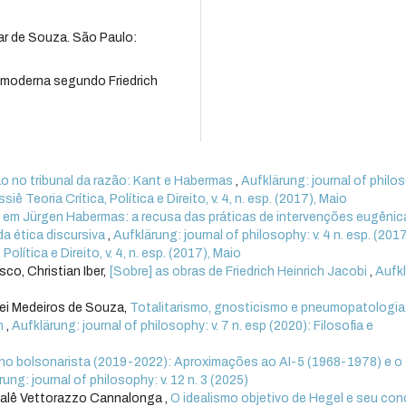
.
ar de Souza. São Paulo:
 moderna segundo Friedrich
ião no tribunal da razão: Kant e Habermas
,
Aufklärung: journal of philo
iê Teoria Crítica, Política e Direito, v. 4, n. esp. (2017), Maio
a em Jürgen Habermas: a recusa das práticas de intervenções eugênic
a ética discursiva
,
Aufklärung: journal of philosophy: v. 4 n. esp. (2017
olítica e Direito, v. 4, n. esp. (2017), Maio
co, Christian Iber,
[Sobre] as obras de Friedrich Heinrich Jacobi
,
Aufk
lei Medeiros de Souza,
Totalitarismo, gnosticismo e pneumopatologia
in
,
Aufklärung: journal of philosophy: v. 7 n. esp (2020): Filosofia e
no bolsonarista (2019-2022): Aproximações ao AI-5 (1968-1978) e o
ung: journal of philosophy: v. 12 n. 3 (2025)
Malê Vettorazzo Cannalonga ,
O idealismo objetivo de Hegel e seu con