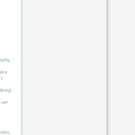
sophy:
as e
):
lärung:
: um
ceito