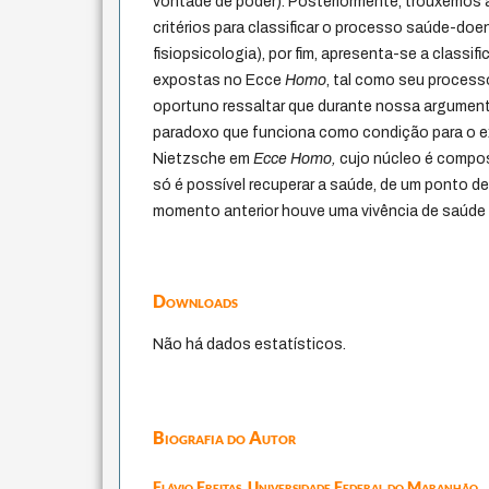
vontade de poder). Posteriormente, trouxemos 
critérios para classificar o processo saúde-do
fisiopsicologia), por fim, apresenta-se a classi
expostas no Ecce
Homo
, tal como seu process
oportuno ressaltar que durante nossa argume
paradoxo que funciona como condição para o exe
Nietzsche em
Ecce Homo,
cujo núcleo é compo
só é possível recuperar a saúde, de um ponto de 
momento anterior houve uma vivência de saúde
Downloads
Não há dados estatísticos.
Biografia do Autor
Flávio Freitas,
Universidade Federal do Maranhão