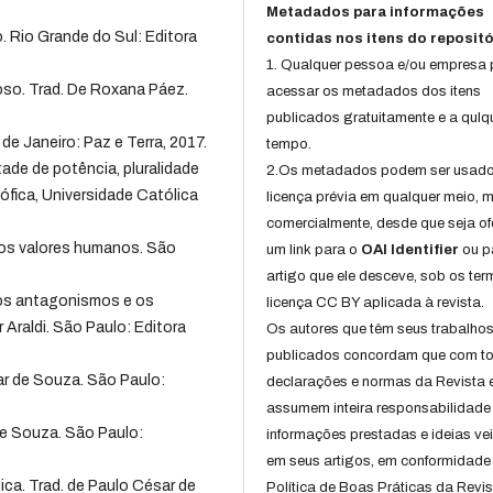
Metadados para informações
 Rio Grande do Sul: Editora
contidas nos itens do repositó
1. Qualquer pessoa e/ou empresa
ioso. Trad. De Roxana Páez.
acessar os metadados dos itens
publicados gratuitamente e a qulq
de Janeiro: Paz e Terra, 2017.
tempo.
e de potência, pluralidade
2.Os metadados podem ser usad
ófica, Universidade Católica
licença prévia em qualquer meio,
comercialmente, desde que seja of
os valores humanos. São
um link para o
OAI Identifier
ou p
artigo que ele desceve, sob os te
dos antagonismos e os
licença CC BY aplicada à revista.
 Araldi. São Paulo: Editora
Os autores que têm seus trabalho
publicados concordam que com t
ar de Souza. São Paulo:
declarações e normas da Revista 
assumem inteira responsabilidade
e Souza. São Paulo:
informações prestadas e ideias ve
em seus artigos, em conformidade
ca. Trad. de Paulo César de
Política de Boas Práticas da Revis