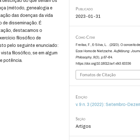
a descrição do que seriam os
ença (método, genealogia e
Publicado
ficação das doenças da vida
2023-01-31
o de disseminação. É
ntação, destacamos o
Como Citar
rcício filosófico de
Freitas, F., & Silva, L. . (2023). O conceito 
sto pelo seguinte enunciado:
Ecce Homo de Nietzsche.
Aufklärung: Journa
vista filosófico, se em algum
Philosophy
,
9
(3), p.67–84.
 e potência.
https://doi.org/10.18012/arf.v9i3.63336
Fomatos de Citação
Edição
v. 9 n. 3 (2022): Setembro-Deze
Seção
Artigos