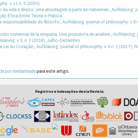
phy: v. 11 n. 3 (2024)
 da vida e direito: uma abordagem a partir de Habermas
,
Aufklärung: j
ação Ética Entre Teoria e Prática
 e responsabilidade do filósofo
,
Aufklärung: journal of philosophy: v. 8 
ción comercial de la simpatía. Una propuesta de análisis
,
Aufklärung: 
fklärung. v. 3, n. 2 (2016), Julho-Dezembro
e Lei do Coração
,
Aufklärung: journal of philosophy: v. 4 n. 1 (2017): 
a por similaridade
para este artigo.
Registros e Indexações desta Revista: