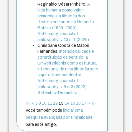
Reginaldo César Pinheiro,
A
vida humana como valor
primordial na filosofia dos
direitos humanos de Norberto
Bobbio (1909-2004)
,
Aufklärung: journal of
philosophy: v. 13 n. 1 (2026)
Christiane Costa de Matos
Fernandes,
Intencionalidade e
constituição de sentido: a
Umwelterlebnis como estrutura
intencional de uma filosofia sem
sujeito transcendental
,
Aufklärung: journal of
philosophy: v. 9 n. 3 (2022):
Setembro-Dezembro
<<
<
8
9
10
11
12
13
14
15
16
17
>
>>
Você também pode
iniciar uma
pesquisa avançada por similaridade
para este artigo.