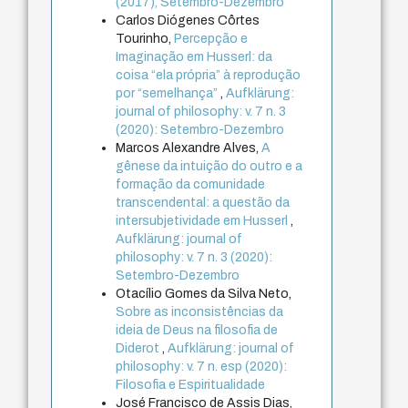
(2017), Setembro-Dezembro
Carlos Diógenes Côrtes
Tourinho,
Percepção e
Imaginação em Husserl: da
coisa “ela própria” à reprodução
por “semelhança”
,
Aufklärung:
journal of philosophy: v. 7 n. 3
(2020): Setembro-Dezembro
Marcos Alexandre Alves,
A
gênese da intuição do outro e a
formação da comunidade
transcendental: a questão da
intersubjetividade em Husserl
,
Aufklärung: journal of
philosophy: v. 7 n. 3 (2020):
Setembro-Dezembro
Otacílio Gomes da Silva Neto,
Sobre as inconsistências da
ideia de Deus na filosofia de
Diderot
,
Aufklärung: journal of
philosophy: v. 7 n. esp (2020):
Filosofia e Espiritualidade
José Francisco de Assis Dias,