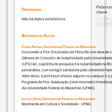
Palavras
Downloads
chave
multidimensionalidade
experiência temporal
palavra
Não há dados estatísticos.
literatura (poética)
mind
identidade nacion
sacrifício
intolerância
arquivos m
protágoras
jacobi
filosofia brasileira
logos
j.c.m. neto
lei
fundamentalismo
metafísica do tempo
idade
desejo
bataille
género
leyes
perdón
Biografia do Autor
Flávio Freitas,
Universidade Federal do Maranhão
Doutorado e Pós-Doutorado em Filosofia com área de 
Gênese do Conceito de Subjetividade pela Universidade
(UFSCar), cuja linha de pesquisa é a subjetividade na fil
psicanálise, com estágio sanduíche pela Université Par
Além disso, é professor efetivo adjunto no campus V e
Programa de Pós-Graduação (nível mestrado) Interdisci
da Universidade Federal do Maranhão (UFMA).
Leonice Silva,
Universidade Federal do Maranhão
Mestranda em Cultura e Sociedade - UFMA