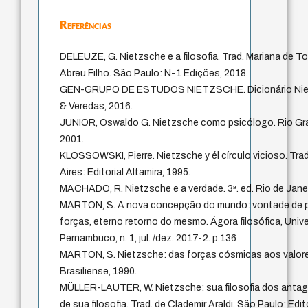
Referências
DELEUZE, G. Nietzsche e a filosofia. Trad. Mariana de T
Abreu Filho. São Paulo: N-1 Edições, 2018.
GEN-GRUPO DE ESTUDOS NIETZSCHE. Dicionário Niet
& Veredas, 2016.
JUNIOR, Oswaldo G. Nietzsche como psicólogo. Rio Gra
2001.
KLOSSOWSKI, Pierre. Nietzsche y él círculo vicioso. Tr
Aires: Editorial Altamira, 1995.
MACHADO, R. Nietzsche e a verdade. 3ª. ed. Rio de Janei
MARTON, S. A nova concepção do mundo: vontade de po
forças, eterno retorno do mesmo. Ágora filosófica, Univ
Pernambuco, n. 1, jul. /dez. 2017-2. p.136
MARTON, S. Nietzsche: das forças cósmicas aos valor
Brasiliense, 1990.
MÜLLER-LAUTER, W. Nietzsche: sua filosofia dos ant
de sua filosofia. Trad. de Clademir Araldi. São Paulo: Edi