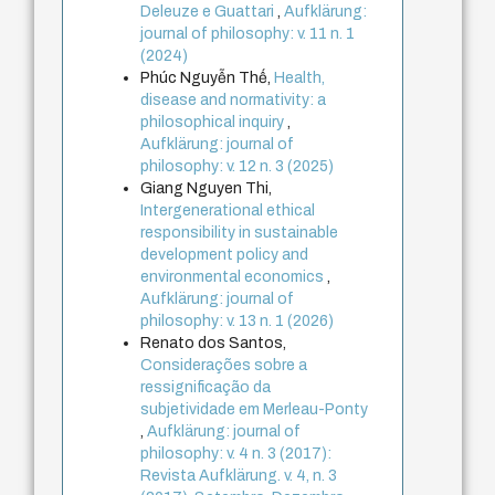
Deleuze e Guattari
,
Aufklärung:
journal of philosophy: v. 11 n. 1
(2024)
Phúc Nguyễn Thế,
Health,
disease and normativity: a
philosophical inquiry
,
Aufklärung: journal of
philosophy: v. 12 n. 3 (2025)
Giang Nguyen Thi,
Intergenerational ethical
responsibility in sustainable
development policy and
environmental economics
,
Aufklärung: journal of
philosophy: v. 13 n. 1 (2026)
Renato dos Santos,
Considerações sobre a
ressignificação da
subjetividade em Merleau-Ponty
,
Aufklärung: journal of
philosophy: v. 4 n. 3 (2017):
Revista Aufklärung. v. 4, n. 3