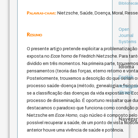
Bibliotecá
Palavras-chave:
Nietzsche, Saúde, Doença, Moral, Ress
Open
Resumo
Journal
Systems
O presente artigo pretende explicitar a problematizaçã
exposta no
Ecce homo
de Friedrich Nietzsche. Para tant
dividido em três momentos. Na primeira parte, trouxemos 
Idioma
pensamentos (teoria das forças, eterno retorno e vonta
English
Posteriormente, trouxemos a descrição do que seriam os c
processo saúde-doença (método, genealogia e fisiopsico
Portuguê
(Brasil)
se a classificação das doenças da vida expostas no E
processo de disseminação. É oportuno ressaltar que d
destacamos o paradoxo que funciona como condição para
Nietzsche em
Ecce Homo,
cujo núcleo é composto pelo
Navegar
possível recuperar a saúde, de um ponto de vista filos
anterior houve uma vivência de saúde e potência.