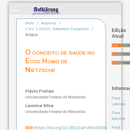
Início
/
Arquivos
/
v. 9 n. 3 (2022): Setembro-Dezembro
/
Edição
Artigos
Atual
O conceito de saúde no
Ecce Homo de
Nietzsche
Informa
Flávio Freitas
Universidade Federal do Maranhão
Para
Leitores
Leonice Silva
Universidade Federal do Maranhão
Para
Autores
DOI:
Para
https://doi.org/10.18012/arf.v9i3.63336