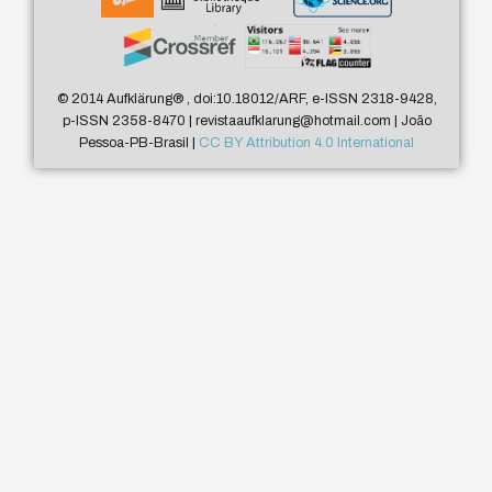
© 2014 Aufklärung
®
, doi:10.18012/ARF, e-ISSN 2318-9428,
p-ISSN 2358-8470 | revistaaufklarung@hotmail.com | João
Pessoa-PB-Brasil |
CC BY Attribution 4.0 International