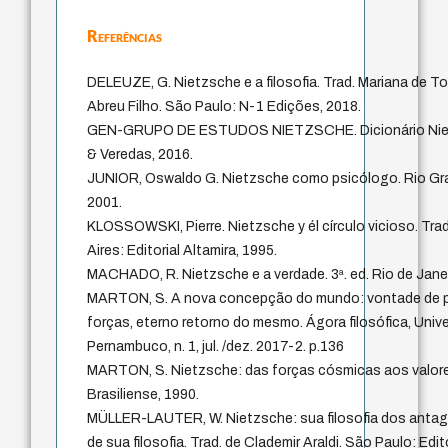
Referências
DELEUZE, G. Nietzsche e a filosofia. Trad. Mariana de T
Abreu Filho. São Paulo: N-1 Edições, 2018.
GEN-GRUPO DE ESTUDOS NIETZSCHE. Dicionário Niet
& Veredas, 2016.
JUNIOR, Oswaldo G. Nietzsche como psicólogo. Rio Gra
2001.
KLOSSOWSKI, Pierre. Nietzsche y él círculo vicioso. Tr
Aires: Editorial Altamira, 1995.
MACHADO, R. Nietzsche e a verdade. 3ª. ed. Rio de Janei
MARTON, S. A nova concepção do mundo: vontade de po
forças, eterno retorno do mesmo. Ágora filosófica, Univ
Pernambuco, n. 1, jul. /dez. 2017-2. p.136
MARTON, S. Nietzsche: das forças cósmicas aos valor
Brasiliense, 1990.
MÜLLER-LAUTER, W. Nietzsche: sua filosofia dos ant
de sua filosofia. Trad. de Clademir Araldi. São Paulo: Edi