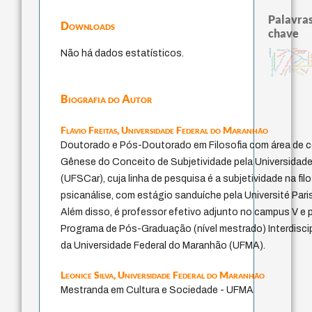
Palavras
Downloads
chave
experiência temporal
mind
realidad
Não há dados estatísticos.
therapy
pedagogia
protágoras
intolerância
desejo
homem-medida
j.c.m.
history of philosophy
fundamentalismo
filosofia brasileira
logos
violencia
bataille
jacobi
metafísica do tem
género
lei
idade
palavra
leyes
perdón
Biografia do Autor
Flávio Freitas,
Universidade Federal do Maranhão
Doutorado e Pós-Doutorado em Filosofia com área de 
Gênese do Conceito de Subjetividade pela Universidade
(UFSCar), cuja linha de pesquisa é a subjetividade na fil
psicanálise, com estágio sanduíche pela Université Par
Além disso, é professor efetivo adjunto no campus V e
Programa de Pós-Graduação (nível mestrado) Interdisci
da Universidade Federal do Maranhão (UFMA).
Leonice Silva,
Universidade Federal do Maranhão
Mestranda em Cultura e Sociedade - UFMA