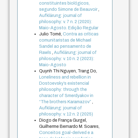
constituintes biológicos,
segundo Simone de Beauvoir
,
Aufklärung: journal of
philosophy: v. 7 n. 2 (2020):
Maio-Agosto. Edição Regular
Julio Tomé,
Contra as críticas
comunitaristas de Michael
Sandel ao pensamento de
Rawls
,
Aufklärung: journal of
philosophy: v. 10 n. 2 (2023):
Maio-Agosto
Quynh Thi Nguyen, Trang Do,
Loneliness and rebellion in
Dostoevsky’s existencial
philosophy: through the
character of Smerdyakov in
“The brothers Karamazov”
,
Aufklärung: journal of
philosophy: v. 12 n. 2 (2025)
Diogo de França Gurgel,
Guilherme Bernardo M. Soares,
Conceitos goal-derived e a