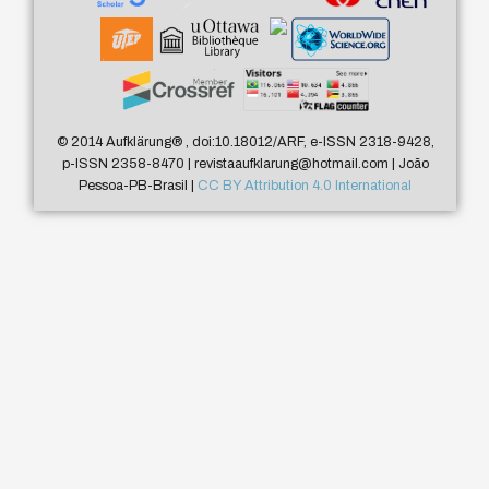
© 2014 Aufklärung
®
, doi:10.18012/ARF, e-ISSN 2318-9428,
p-ISSN 2358-8470 | revistaaufklarung@hotmail.com | João
Pessoa-PB-Brasil |
CC BY Attribution 4.0 International