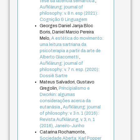
tese da latência semântica
,
Aufklärung: journal of
philosophy: v. 8 n. esp (2021):
Cognição & Linguagem
Georges Daniel Janja Bloc
Boris, Daniel Marcio Pereira
Melo,
A estética do movimento:
uma leitura sartriana da
psicoterapia a partir da arte de
Alberto Giacometti
,
Aufklärung: journal of
philosophy: v. 7 n. esp. (2020):
Dossiê Sartre
Mateus Salvadori, Gustavo
Gregolin,
Principialismo e
Dworkin: algumas
considerações acerca da
eutanásia
,
Aufklärung: journal
of philosophy: v. 3 n. 1 (2016):
Revista Aufklärung. v. 3, n. 1
(2016), Janeiro-Junho
Catarina Rochamonte,
Sociedade Aberta: Karl Popper