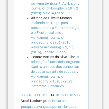
ou Henri Bergson?
,
Aufklärung:
journal of philosophy: v. 10 n. 2
(2023): Maio-Agosto
Alfredo de Oliveira Moraes,
Iniciando em Hegel para
compreender a Fenomenologia
e o Existencialismo
,
Aufklärung: journal of
philosophy: v. 2 n. 1 (2015):
Revista Aufklärung. v. 2, n. 1
(2015), Janeiro-Junho
Tomaz Martins da Silva Filho,
A
educação é uma ideia, segundo
Kant: a unidade dos conceitos
de doutrina e arte de educaar
,
Aufklärung: journal of
philosophy: v. 10 n. 3 (2023):
Setembro-Dezembro
<<
<
9
10
11
12
13
14
15
16
17
18
>
>>
Você também pode
iniciar uma
pesquisa avançada por similaridade