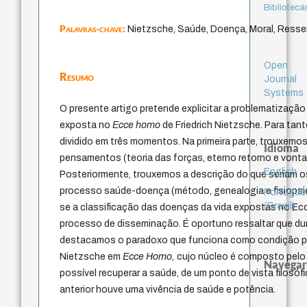
Bibliotecá
Palavras-chave:
Nietzsche, Saúde, Doença, Moral, Ress
Open
Resumo
Journal
Systems
O presente artigo pretende explicitar a problematizaçã
exposta no
Ecce homo
de Friedrich Nietzsche. Para tant
dividido em três momentos. Na primeira parte, trouxemos 
Idioma
pensamentos (teoria das forças, eterno retorno e vonta
English
Posteriormente, trouxemos a descrição do que seriam os c
processo saúde-doença (método, genealogia e fisiopsico
Portuguê
(Brasil)
se a classificação das doenças da vida expostas no E
processo de disseminação. É oportuno ressaltar que d
destacamos o paradoxo que funciona como condição para
Nietzsche em
Ecce Homo,
cujo núcleo é composto pelo
Navegar
possível recuperar a saúde, de um ponto de vista filos
anterior houve uma vivência de saúde e potência.