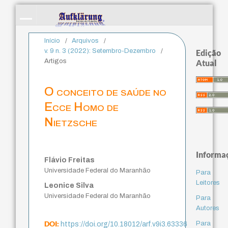
Início
/
Arquivos
/
v. 9 n. 3 (2022): Setembro-Dezembro
/
Edição
Artigos
Atual
O conceito de saúde no
Ecce Homo de
Nietzsche
Informa
Flávio Freitas
Universidade Federal do Maranhão
Para
Leitores
Leonice Silva
Universidade Federal do Maranhão
Para
Autores
DOI:
Para
https://doi.org/10.18012/arf.v9i3.63336